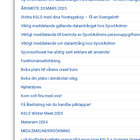
ÅRSMÖTE 20 MARS 2025
Stötta KSLS med dina företagsköp – få en Sverigelott!
Viktig meddelande gällande dataintrånget hos SportAdmin
Viktigt meddelande till berörda av SportAdmins personuppgiftsin
Viktigt meddelande om dataintrång hos SportAdmin
Sponsorhuset har aldrig varit enklare att använda!
Funktionärsutbildning
Boka plats till vårens crawl kurs
Boka din plats i simskolan idag
Nyhetsbrev
Kom och fira med oss!
Få återbäring när du handlar julklappar!
KSLS Winter Meet 2025
Metersim 2024
MEDLEMSUNDERSÖKNING
Lokalodlade kvalitets-granar till kanon-pris! KSLS + Gunnars Grana