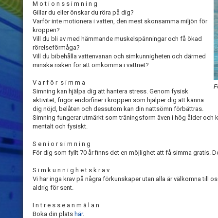
M o t i o n s s i m n i n g
Gillar du eller önskar du röra på dig?
Varför inte motionera i vatten, den mest skonsamma miljön för
kroppen?
Vill du bli av med hämmande muskelspänningar och få ökad
rörelseförmåga?
Vill du bibehålla vattenvanan och simkunnigheten och därmed
minska risken för att omkomma i vattnet?
V a r f ö r s i m m a
F
Simning kan hjälpa dig att hantera stress. Genom fysisk
aktivitet, frigör endorfiner i kroppen som hjälper dig att känna
dig nöjd, belåten och dessutom kan din nattsömn förbättras.
Simning fungerar utmärkt som träningsform även i hög ålder och kan
mentalt och fysiskt.
S e n i o r s i m n i n g
För dig som fyllt 70 år finns det en möjlighet att få simma gratis. D
S i m k u n n i g h e t s k r a v
Vi har inga krav på några förkunskaper utan alla är välkomna till os
aldrig för sent.
I n t r e s s e a n m ä l a n
Boka din plats
här
.