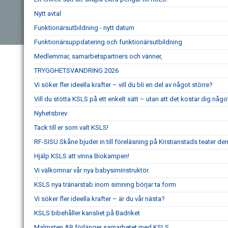
Nytt avtal
Funktionärsutbildning - nytt datum
Funktionärsuppdatering och funktionärsutbildning
Medlemmar, samarbetspartners och vänner,
TRYGGHETSVANDRING 2026
Vi söker fler ideella krafter – vill du bli en del av något större?
Vill du stötta KSLS på ett enkelt sätt – utan att det kostar dig någo
Nyhetsbrev
Tack till er som valt KSLS!
RF-SISU Skåne bjuder in till föreläsning på Kristianstads teater d
Hjälp KSLS att vinna Biokampen!
Vi välkomnar vår nya babysiminstruktör.
KSLS nya tränarstab inom simning börjar ta form
Vi söker fler ideella krafter – är du vår nästa?
KSLS bibehåller kansliet på Badriket
Malmsten AB förlänger samarbetet med KSLS