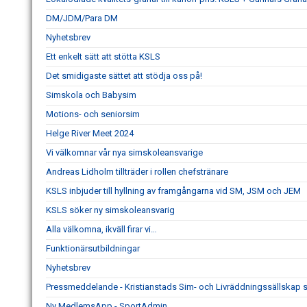
DM/JDM/Para DM
Nyhetsbrev
Ett enkelt sätt att stötta KSLS
Det smidigaste sättet att stödja oss på!
Simskola och Babysim
Motions- och seniorsim
Helge River Meet 2024
Vi välkomnar vår nya simskoleansvarige
Andreas Lidholm tillträder i rollen chefstränare
KSLS inbjuder till hyllning av framgångarna vid SM, JSM och JEM
KSLS söker ny simskoleansvarig
Alla välkomna, ikväll firar vi…
Funktionärsutbildningar
Nyhetsbrev
Pressmeddelande - Kristianstads Sim- och Livräddningssällskap 
Ny MedlemsApp - SportAdmin