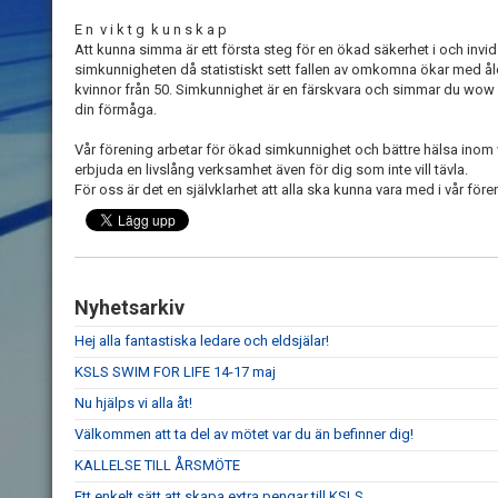
E n v i k t g k u n s k a p
Att kunna simma är ett första steg för en ökad säkerhet i och invid v
simkunnigheten då statistiskt sett fallen av omkomna ökar med åld
kvinnor från 50. Simkunnighet är en färskvara och simmar du wow
din förmåga.
Vår förening arbetar för ökad simkunnighet och bättre hälsa inom 
erbjuda en livslång verksamhet även för dig som inte vill tävla.
För oss är det en självklarhet att alla ska kunna vara med i vår före
Nyhetsarkiv
Hej alla fantastiska ledare och eldsjälar!
KSLS SWIM FOR LIFE 14-17 maj
Nu hjälps vi alla åt!
Välkommen att ta del av mötet var du än befinner dig!
KALLELSE TILL ÅRSMÖTE
Ett enkelt sätt att skapa extra pengar till KSLS.