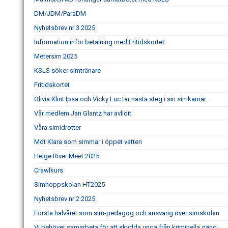
DM/JDM/ParaDM
Nyhetsbrev nr 3 2025
Information inför betalning med Fritidskortet
Metersim 2025
KSLS söker simtränare
Fritidskortet
Olivia Klint Ipsa och Vicky Luc tar nästa steg i sin simkarriär
Vår medlem Jan Glantz har avlidit
Våra simidrotter
Möt Klara som simmar i öppet vatten
Helge River Meet 2025
Crawlkurs
Simhoppskolan HT2025
Nyhetsbrev nr 2 2025
Första halvåret som sim-pedagog och ansvarig över simskolan
Vi behöver samarbeta för att skydda unga från kriminella gäng