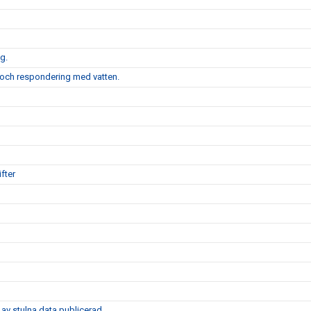
g.
 och respondering med vatten.
fter
av stulna data publicerad