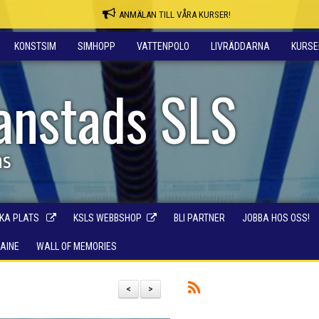
ANMÄLAN TILL VÅRA KURSER!
KONSTSIM
SIMHOPP
VATTENPOLO
LIVRÄDDARNA
KURSE
ianstads SLS
ns
KA PLATS
KSLS WEBBSHOP
BLI PARTNER
JOBBA HOS OSS!
RAINE
WALL OF MEMORIES
<
>