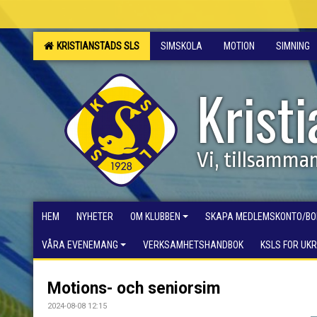
KRISTIANSTADS SLS
SIMSKOLA
MOTION
SIMNING
Krist
Vi, tillsamma
HEM
NYHETER
OM KLUBBEN
SKAPA MEDLEMSKONTO/BO
VÅRA EVENEMANG
VERKSAMHETSHANDBOK
KSLS FOR UK
Motions- och seniorsim
2024-08-08 12:15