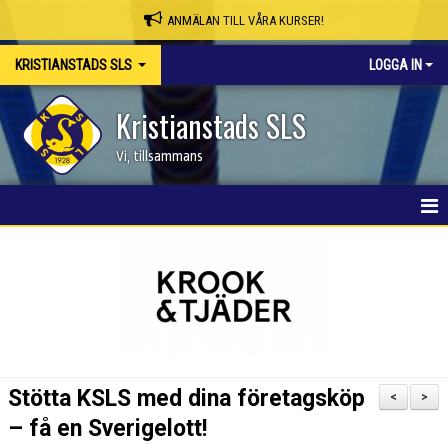
ANMÄLAN TILL VÅRA KURSER!
KRISTIANSTADS SLS
LOGGA IN
Kristianstads SLS
Vi, tillsammans
HEM
NYHETER
OM KLUBBEN
SKAPA MEDLEMSKONTO/BOKA PLATS
Stötta KSLS med dina företagsköp
<
>
KSLS WEBBSHOP
– få en Sverigelott!