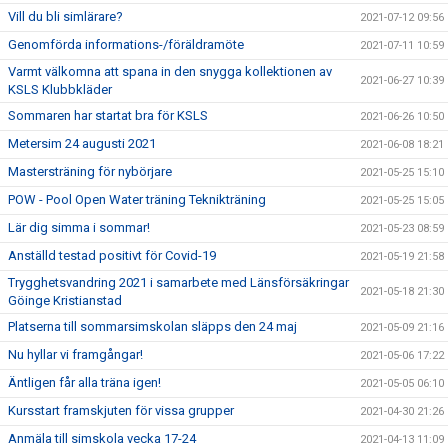
Vill du bli simlärare?
2021-07-12 09:56
Genomförda informations-/föräldramöte
2021-07-11 10:59
Varmt välkomna att spana in den snygga kollektionen av
2021-06-27 10:39
KSLS Klubbkläder
Sommaren har startat bra för KSLS
2021-06-26 10:50
Metersim 24 augusti 2021
2021-06-08 18:21
Mastersträning för nybörjare
2021-05-25 15:10
POW - Pool Open Water träning Teknikträning
2021-05-25 15:05
Lär dig simma i sommar!
2021-05-23 08:59
Anställd testad positivt för Covid-19
2021-05-19 21:58
Trygghetsvandring 2021 i samarbete med Länsförsäkringar
2021-05-18 21:30
Göinge Kristianstad
Platserna till sommarsimskolan släpps den 24 maj
2021-05-09 21:16
Nu hyllar vi framgångar!
2021-05-06 17:22
Äntligen får alla träna igen!
2021-05-05 06:10
Kursstart framskjuten för vissa grupper
2021-04-30 21:26
Anmäla till simskola vecka 17-24
2021-04-13 11:09