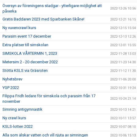
Översyn av föreningens stadgar - ytterligare möjlighet att
2022-12-26 10:56
påverka
Gratis Baddaren 2023 med Sparbanken Skåne!
2022-12-21 16:15
Ny vuxencrawl kurs
2022-12-15 15:54
Parasim event 17 december
2022-12-13 12:26
Extra platser till simskolan
2022-12-01 15:55
SIMSKOLA VÅRTERMIN 1, 2023
2022-11-28 13:03
Metersim 2 - 20 december 2022
2022-11-23 14:30
Stötta KSLS via Gräsroten
2022-11-12 11:30
Nyhetsbrev
2022-11-06 20:00
YGP 2022
2022-10-31 19:24
Filippa Fridh ledare för simskola och parasim från 17
2022-10-24 21:14
november
Simning antigymnastik
2022-10-13 14:21
Ny crawl kurs
2022-10-11 13:57
KSLS-lotten 2022
2022-10-07 08:10
Alla som älskar vatten och vill njuta av simningen
2022-10-06 15:13