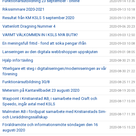
Funktionärsutbildning 23 september - online
2020-09-14 13:36
Rikssimmare 2020-2021
2020-09-13 10:18
Resultat från KM KSLS 5 september 2020
2020-09-13 09:39
Vattenlott Dragning Nummer 4
2020-09-06 20:23
VARMT VÄLKOMMEN IN I KSLS NYA BUTIK!
2020-09-03 12:50
En meningsfull fritid - fond att söka pengar ifrån
2020-09-03 10:08
Lanseringen av den digitala webbshoppen uppskjuten
2020-09-01 08:05
Hjälp inför tävling
2020-08-30 21:35
Ytterligare ett steg i digitaliseringen/moderniseringen av vår
2020-08-30 21:22
förening
Funktionärsutbildning 30/8
2020-08-25 11:29
Metersim på Kantarellbadet 23 augusti 2020
2020-08-19 20:05
Waypoint i Kristianstad AB, i samarbete med Craft och
2020-08-17 15:09
Speedo, ingår avtal med KSLS
Malmsten AB i fördjupat samarbete med Kristianstads Sim-
2020-08-17 11:39
och Livräddningssällskap
Föräldramöte och informationsmöte söndagen den 16
2020-08-15 15:23
augusti 2020