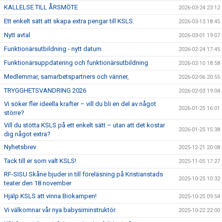
KALLELSE TILL ÅRSMÖTE
2026-03-24 23:12
Ett enkelt sätt att skapa extra pengar till KSLS.
2026-03-13 18:45
Nytt avtal
2026-03-01 19:07
Funktionärsutbildning - nytt datum
2026-02-24 17:45
Funktionärsuppdatering och funktionärsutbildning
2026-02-10 18:58
Medlemmar, samarbetspartners och vänner,
2026-02-06 20:55
TRYGGHETSVANDRING 2026
2026-02-03 19:04
Vi söker fler ideella krafter – vill du bli en del av något
2026-01-25 16:01
större?
Vill du stötta KSLS på ett enkelt sätt – utan att det kostar
2026-01-25 15:38
dig något extra?
Nyhetsbrev
2025-12-21 20:08
Tack till er som valt KSLS!
2025-11-05 17:27
RF-SISU Skåne bjuder in till föreläsning på Kristianstads
2025-10-25 10:32
teater den 18 november
Hjälp KSLS att vinna Biokampen!
2025-10-25 09:54
Vi välkomnar vår nya babysiminstruktör.
2025-10-22 22:00