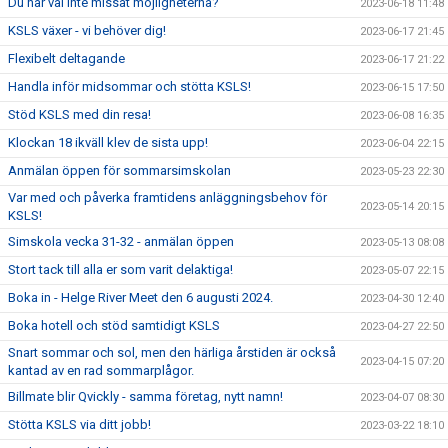
Du har väl inte missat möjligheterna?
2023-06-18 11:48
KSLS växer - vi behöver dig!
2023-06-17 21:45
Flexibelt deltagande
2023-06-17 21:22
Handla inför midsommar och stötta KSLS!
2023-06-15 17:50
Stöd KSLS med din resa!
2023-06-08 16:35
Klockan 18 ikväll klev de sista upp!
2023-06-04 22:15
Anmälan öppen för sommarsimskolan
2023-05-23 22:30
Var med och påverka framtidens anläggningsbehov för
2023-05-14 20:15
KSLS!
Simskola vecka 31-32 - anmälan öppen
2023-05-13 08:08
Stort tack till alla er som varit delaktiga!
2023-05-07 22:15
Boka in - Helge River Meet den 6 augusti 2024.
2023-04-30 12:40
Boka hotell och stöd samtidigt KSLS
2023-04-27 22:50
Snart sommar och sol, men den härliga årstiden är också
2023-04-15 07:20
kantad av en rad sommarplågor.
Billmate blir Qvickly - samma företag, nytt namn!
2023-04-07 08:30
Stötta KSLS via ditt jobb!
2023-03-22 18:10