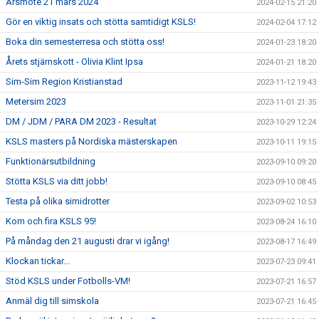
Årsmöte 21 mars 2024
2024-02-15 21:20
Gör en viktig insats och stötta samtidigt KSLS!
2024-02-04 17:12
Boka din semesterresa och stötta oss!
2024-01-23 18:20
Årets stjärnskott - Olivia Klint Ipsa
2024-01-21 18:20
Sim-Sim Region Kristianstad
2023-11-12 19:43
Metersim 2023
2023-11-01 21:35
DM / JDM / PARA DM 2023 - Resultat
2023-10-29 12:24
KSLS masters på Nordiska mästerskapen
2023-10-11 19:15
Funktionärsutbildning
2023-09-10 09:20
Stötta KSLS via ditt jobb!
2023-09-10 08:45
Testa på olika simidrotter
2023-09-02 10:53
Kom och fira KSLS 95!
2023-08-24 16:10
På måndag den 21 augusti drar vi igång!
2023-08-17 16:49
Klockan tickar...
2023-07-23 09:41
Stöd KSLS under Fotbolls-VM!
2023-07-21 16:57
Anmäl dig till simskola
2023-07-21 16:45