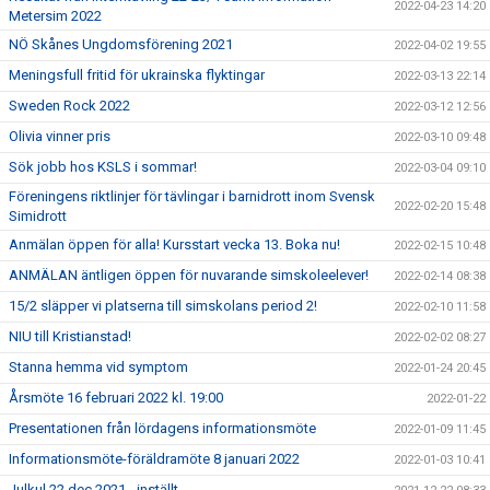
2022-04-23 14:20
Metersim 2022
NÖ Skånes Ungdomsförening 2021
2022-04-02 19:55
Meningsfull fritid för ukrainska flyktingar
2022-03-13 22:14
Sweden Rock 2022
2022-03-12 12:56
Olivia vinner pris
2022-03-10 09:48
Sök jobb hos KSLS i sommar!
2022-03-04 09:10
Föreningens riktlinjer för tävlingar i barnidrott inom Svensk
2022-02-20 15:48
Simidrott
Anmälan öppen för alla! Kursstart vecka 13. Boka nu!
2022-02-15 10:48
ANMÄLAN äntligen öppen för nuvarande simskoleelever!
2022-02-14 08:38
15/2 släpper vi platserna till simskolans period 2!
2022-02-10 11:58
NIU till Kristianstad!
2022-02-02 08:27
Stanna hemma vid symptom
2022-01-24 20:45
Årsmöte 16 februari 2022 kl. 19:00
2022-01-22
Presentationen från lördagens informationsmöte
2022-01-09 11:45
Informationsmöte-föräldramöte 8 januari 2022
2022-01-03 10:41
Julkul 22 dec 2021 - inställt