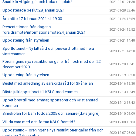
Snart kör vi igång, in och boka din plats!
2021-02-01 21:30
Uppdaterade beslut 28 januari 2021
2021-01-28 22:46
Årsmöte 17 februari 2021 kl. 19:00
2021-01-24 15:59
Presentationen från dagens
2021-01-24 15:52
föräldramöte/informationsmöte 24 januari 2021
Uppdatering från styrelsen
2021-01-21 14:48
Sportlotteriet - Ny lättsåld och prisvärd lott med flera
2020-12-21 14:20
vinstchanser
Föreningens nya restriktioner gäller från och med den 22
2020-12-20 19:41
december 2020
Uppdatering från styrelsen
2020-12-19 09:50
Beslut med anledning av särskilda råd för Skåne län
2020-12-16 13:30
Bästa julklappstipset till KSLS-medlemmen!
2020-12-13 19:49
Öppet brev till medlemmar, sponsorer och Kristianstad
2020-12-12 16:42
kommun
Simskolan för barn födda 2005 och senare (d.v.s yngre)
2020-12-10 06:09
Vill du vara med och forma KSLS framtid?
2020-12-08 19:03
Uppdatering -Föreningens nya restriktioner gäller från och
2020-12-07 23:06
med den 7 december