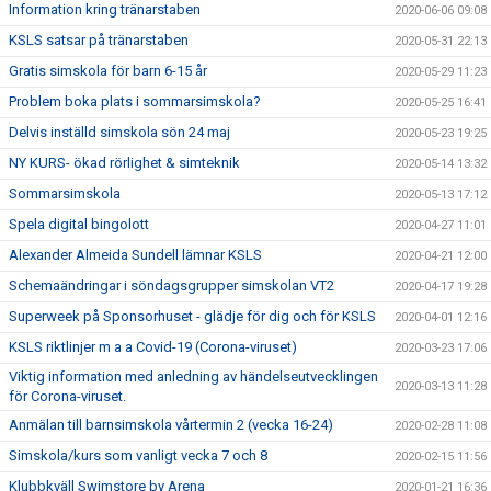
Information kring tränarstaben
2020-06-06 09:08
KSLS satsar på tränarstaben
2020-05-31 22:13
Gratis simskola för barn 6-15 år
2020-05-29 11:23
Problem boka plats i sommarsimskola?
2020-05-25 16:41
Delvis inställd simskola sön 24 maj
2020-05-23 19:25
NY KURS- ökad rörlighet & simteknik
2020-05-14 13:32
Sommarsimskola
2020-05-13 17:12
Spela digital bingolott
2020-04-27 11:01
Alexander Almeida Sundell lämnar KSLS
2020-04-21 12:00
Schemaändringar i söndagsgrupper simskolan VT2
2020-04-17 19:28
Superweek på Sponsorhuset - glädje för dig och för KSLS
2020-04-01 12:16
KSLS riktlinjer m a a Covid-19 (Corona-viruset)
2020-03-23 17:06
Viktig information med anledning av händelseutvecklingen
2020-03-13 11:28
för Corona-viruset.
Anmälan till barnsimskola vårtermin 2 (vecka 16-24)
2020-02-28 11:08
Simskola/kurs som vanligt vecka 7 och 8
2020-02-15 11:56
Klubbkväll Swimstore by Arena
2020-01-21 16:36