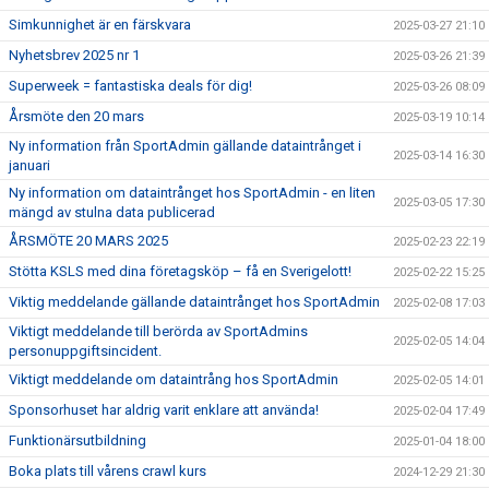
Simkunnighet är en färskvara
2025-03-27 21:10
Nyhetsbrev 2025 nr 1
2025-03-26 21:39
Superweek = fantastiska deals för dig!
2025-03-26 08:09
Årsmöte den 20 mars
2025-03-19 10:14
Ny information från SportAdmin gällande dataintrånget i
2025-03-14 16:30
januari
Ny information om dataintrånget hos SportAdmin - en liten
2025-03-05 17:30
mängd av stulna data publicerad
ÅRSMÖTE 20 MARS 2025
2025-02-23 22:19
Stötta KSLS med dina företagsköp – få en Sverigelott!
2025-02-22 15:25
Viktig meddelande gällande dataintrånget hos SportAdmin
2025-02-08 17:03
Viktigt meddelande till berörda av SportAdmins
2025-02-05 14:04
personuppgiftsincident.
Viktigt meddelande om dataintrång hos SportAdmin
2025-02-05 14:01
Sponsorhuset har aldrig varit enklare att använda!
2025-02-04 17:49
Funktionärsutbildning
2025-01-04 18:00
Boka plats till vårens crawl kurs
2024-12-29 21:30