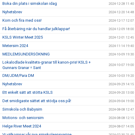
Boka din plats i simskolan idag
2024-12-28 11:40
Nyhetsbrev
2024-12-20 14:48
Kom och fira med oss!
2024-12-17 12:07
Få återbäring när du handlar julklappar!
2024-12-09 18:00
KSLS Winter Meet 2025
2024-12-01 12:45
Metersim 2024
2024-11-14 19:40
MEDLEMSUNDERSÖKNING
2024-10-09 19:30
Lokalodlade kvalitets-granar till kanon-pris! KSLS +
2024-10-07 19:00
Gunnars Granar = Sant
DM/JDM/Para DM
2024-10-03 19:20
Nyhetsbrev
2024-09-29 14:15
Ett enkelt sätt att stötta KSLS
2024-09-20 13:00
Det smidigaste sättet att stödja oss på!
2024-09-04 19:00
Simskola och Babysim
2024-08-08 12:47
Motions- och seniorsim
2024-08-08 12:15
Helge River Meet 2024
2024-08-07 14:05
Vi välkomnar vår nya simskoleansvarige
2024-07-30 21:45