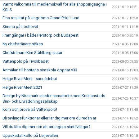
Varmt välkomna till medlemskväll för alla shoppingsugna i
2021-10-19 16:21
KSLS
Fina resultat på Ungdoms Grand Prix i Lund
2021-10-17 18:50
Simma på höstlovet
2021-10-11 11:18
Framgångar i både Perstorp och Budapest
2021-10-10 20:19
Ny chefstränare sökes
2021-10-06 12:00
Chefstränare Kim Ståhlberg slutar
2021-10-05 17:06
Vattenpolo på Tivolibadet
2021-08-30 08:35
Anmälan till höstens simskola öppnar v33
2021-08-15 19:03
Helge River Meet - succédebut
2021-08-12 21:26
Helge River Meet 2021
2021-07-27 11:29
Design by Nissmark inleder samarbete med Kristianstads
2021-07-26 10:37
Sim- och Livräddningssällskap
Kom och prova på Vattenpolo!
2021-07-15 11:40
Bli tävlingsfunktionär eller lär dig mer om du redan är
2021-07-14 18:52
Vill du lära dig mer om att arrangera simtävlingar?
2021-07-14 10:56
Uppskattat kollo på Lerjevallen
2021-07-13 10:10