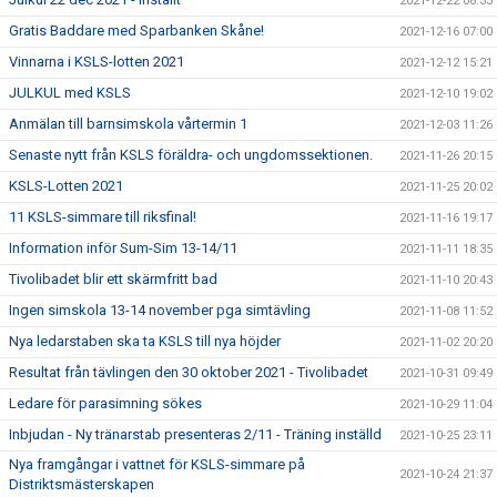
2021-12-22 08:33
Gratis Baddare med Sparbanken Skåne!
2021-12-16 07:00
Vinnarna i KSLS-lotten 2021
2021-12-12 15:21
JULKUL med KSLS
2021-12-10 19:02
Anmälan till barnsimskola vårtermin 1
2021-12-03 11:26
Senaste nytt från KSLS föräldra- och ungdomssektionen.
2021-11-26 20:15
KSLS-Lotten 2021
2021-11-25 20:02
11 KSLS-simmare till riksfinal!
2021-11-16 19:17
Information inför Sum-Sim 13-14/11
2021-11-11 18:35
Tivolibadet blir ett skärmfritt bad
2021-11-10 20:43
Ingen simskola 13-14 november pga simtävling
2021-11-08 11:52
Nya ledarstaben ska ta KSLS till nya höjder
2021-11-02 20:20
Resultat från tävlingen den 30 oktober 2021 - Tivolibadet
2021-10-31 09:49
Ledare för parasimning sökes
2021-10-29 11:04
Inbjudan - Ny tränarstab presenteras 2/11 - Träning inställd
2021-10-25 23:11
Nya framgångar i vattnet för KSLS-simmare på
2021-10-24 21:37
Distriktsmästerskapen