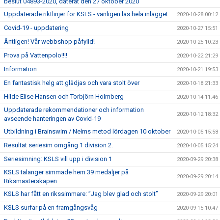
beslut 04893-2020, daterat den 27 oktober 2020
Uppdaterade riktlinjer för KSLS - vänligen läs hela inlägget
2020-10-28 00:12
Covid-19 - uppdatering
2020-10-27 15:51
Äntligen! Vår webbshop påfylld!
2020-10-25 10:23
Prova på Vattenpolo!!!!
2020-10-22 21:29
Information
2020-10-21 19:53
En fantastisk helg att glädjas och vara stolt över
2020-10-18 21:33
Hilde Elise Hansen och Torbjörn Holmberg
2020-10-14 11:46
Uppdaterade rekommendationer och information
2020-10-12 18:32
avseende hanteringen av Covid-19
Utbildning i Brainswim / Nelms metod lördagen 10 oktober
2020-10-05 15:58
Resultat seriesim omgång 1 division 2.
2020-10-05 15:24
Seriesimning: KSLS vill upp i division 1
2020-09-29 20:38
KSLS talanger simmade hem 39 medaljer på
2020-09-29 20:14
Riksmästerskapen
KSLS har fått en rikssimmare: ”Jag blev glad och stolt”
2020-09-29 20:01
KSLS surfar på en framgångsvåg
2020-09-15 10:47