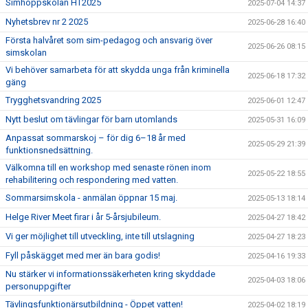
Simhoppskolan HT2025
2025-07-04 14:37
Nyhetsbrev nr 2 2025
2025-06-28 16:40
Första halvåret som sim-pedagog och ansvarig över
2025-06-26 08:15
simskolan
Vi behöver samarbeta för att skydda unga från kriminella
2025-06-18 17:32
gäng
Trygghetsvandring 2025
2025-06-01 12:47
Nytt beslut om tävlingar för barn utomlands
2025-05-31 16:09
Anpassat sommarskoj – för dig 6–18 år med
2025-05-29 21:39
funktionsnedsättning.
Välkomna till en workshop med senaste rönen inom
2025-05-22 18:55
rehabilitering och respondering med vatten.
Sommarsimskola - anmälan öppnar 15 maj.
2025-05-13 18:14
Helge River Meet firar i år 5-årsjubileum.
2025-04-27 18:42
Vi ger möjlighet till utveckling, inte till utslagning
2025-04-27 18:23
Fyll påskägget med mer än bara godis!
2025-04-16 19:33
Nu stärker vi informationssäkerheten kring skyddade
2025-04-03 18:06
personuppgifter
Tävlingsfunktionärsutbildning - Öppet vatten!
2025-04-02 18:19