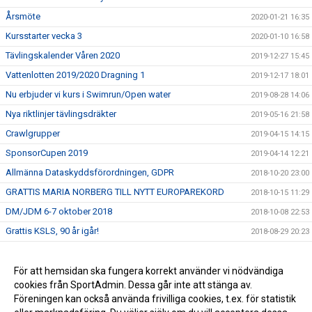
Årsmöte
2020-01-21 16:35
Kursstarter vecka 3
2020-01-10 16:58
Tävlingskalender Våren 2020
2019-12-27 15:45
Vattenlotten 2019/2020 Dragning 1
2019-12-17 18:01
Nu erbjuder vi kurs i Swimrun/Open water
2019-08-28 14:06
Nya riktlinjer tävlingsdräkter
2019-05-16 21:58
Crawlgrupper
2019-04-15 14:15
SponsorCupen 2019
2019-04-14 12:21
Allmänna Dataskyddsförordningen, GDPR
2018-10-20 23:00
GRATTIS MARIA NORBERG TILL NYTT EUROPAREKORD
2018-10-15 11:29
DM/JDM 6-7 oktober 2018
2018-10-08 22:53
Grattis KSLS, 90 år igår!
2018-08-29 20:23
Stöd KSLS
2017-09-30 09:10
Två nya val i menyn till vänster!
För att hemsidan ska fungera korrekt använder vi nödvändiga
2016-09-06 14:13
cookies från SportAdmin. Dessa går inte att stänga av.
2016-07-27 13:49
Föreningen kan också använda frivilliga cookies, t.ex. för statistik