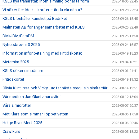
KSLS nya tränarstab inom simning börjar ta form
2025-10-05 22:45
Vi söker fler ideella krafter – är du vår nästa?
2025-09-28 22:23
KSLS bibehåller kansliet på Badriket
2025-09-26 15:45
Malmsten AB förlänger samarbetet med KSLS
2025-09-25 22:40
DM/JDM/ParaDM
2025-09-25 17:50
Nyhetsbrev nr 3 2025
2025-09-24 16:57
Information inför betalning med Fritidskortet
2025-09-19 15:23
Metersim 2025
2025-09-04 16:21
KSLS söker simtränare
2025-09-01 21:41
Fritidskortet
2025-08-19 19:32
Olivia Klint Ipsa och Vicky Luc tar nästa steg i sin simkarriär
2025-08-14 19:51
Vår medlem Jan Glantz har avlidit
2025-08-12 13:04
Våra simidrotter
2025-08-07 20:37
Möt Klara som simmar i öppet vatten
2025-08-06 17:58
Helge River Meet 2025
2025-08-06 00:46
Crawlkurs
2025-08-03 18:22