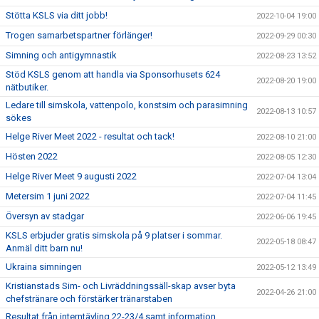
Stötta KSLS via ditt jobb!
2022-10-04 19:00
Trogen samarbetspartner förlänger!
2022-09-29 00:30
Simning och antigymnastik
2022-08-23 13:52
Stöd KSLS genom att handla via Sponsorhusets 624
2022-08-20 19:00
nätbutiker.
Ledare till simskola, vattenpolo, konstsim och parasimning
2022-08-13 10:57
sökes
Helge River Meet 2022 - resultat och tack!
2022-08-10 21:00
Hösten 2022
2022-08-05 12:30
Helge River Meet 9 augusti 2022
2022-07-04 13:04
Metersim 1 juni 2022
2022-07-04 11:45
Översyn av stadgar
2022-06-06 19:45
KSLS erbjuder gratis simskola på 9 platser i sommar.
2022-05-18 08:47
Anmäl ditt barn nu!
Ukraina simningen
2022-05-12 13:49
Kristianstads Sim- och Livräddningssäll-skap avser byta
2022-04-26 21:00
chefstränare och förstärker tränarstaben
Resultat från interntävling 22-23/4 samt information