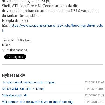
drivmedelsbolag som OKQ8,
Shell, ST1 och Circle K. Genom att koppla ditt
drivmedelskort kan du automatiskt stötta KSLS varje gång
du tankar företagsbilen.
Koppla ditt kort
https://www.sponsorhuset.se/ksls/landing/drivmede
här:
l
Tack för ditt stöd!
KSLS
Vi, tillsammans!
Nyhetsarkiv
Hej alla fantastiska ledare och eldsjälar!
2026-05-17 21:42
KSLS SWIM FOR LIFE 14-17 maj
2026-05-14 08:09
Nu hjälps vi alla åt!
2026-05-03 21:21
Välkommen att ta del av mötet var du än befinner dig!
2026-03-31 07:49