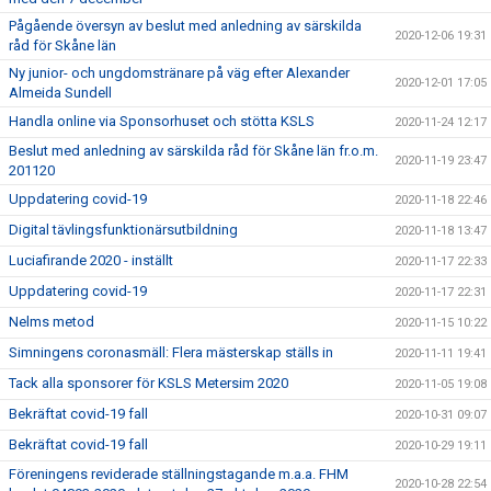
Pågående översyn av beslut med anledning av särskilda
2020-12-06 19:31
råd för Skåne län
Ny junior- och ungdomstränare på väg efter Alexander
2020-12-01 17:05
Almeida Sundell
Handla online via Sponsorhuset och stötta KSLS
2020-11-24 12:17
Beslut med anledning av särskilda råd för Skåne län fr.o.m.
2020-11-19 23:47
201120
Uppdatering covid-19
2020-11-18 22:46
Digital tävlingsfunktionärsutbildning
2020-11-18 13:47
Luciafirande 2020 - inställt
2020-11-17 22:33
Uppdatering covid-19
2020-11-17 22:31
Nelms metod
2020-11-15 10:22
Simningens coronasmäll: Flera mästerskap ställs in
2020-11-11 19:41
Tack alla sponsorer för KSLS Metersim 2020
2020-11-05 19:08
Bekräftat covid-19 fall
2020-10-31 09:07
Bekräftat covid-19 fall
2020-10-29 19:11
Föreningens reviderade ställningstagande m.a.a. FHM
2020-10-28 22:54