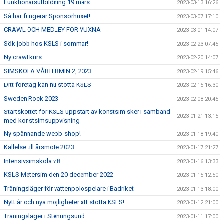
Funktionärsutbildning 19 mars
2023-03-13 16:26
Så här fungerar Sponsorhuset!
2023-03-07 17:10
CRAWL OCH MEDLEY FÖR VUXNA
2023-03-01 14:07
Sök jobb hos KSLS i sommar!
2023-02-23 07:45
Ny crawl kurs
2023-02-20 14:07
SIMSKOLA VÅRTERMIN 2, 2023
2023-02-19 15:46
Ditt företag kan nu stötta KSLS
2023-02-15 16:30
Sweden Rock 2023
2023-02-08 20:45
Startskottet för KSLS uppstart av konstsim sker i samband
2023-01-21 13:15
med konstsimsuppvisning
Ny spännande webb-shop!
2023-01-18 19:40
Kallelse till årsmöte 2023
2023-01-17 21:27
Intensivsimskola v.8
2023-01-16 13:33
KSLS Metersim den 20 december 2022
2023-01-15 12:50
Träningsläger för vattenpolospelare i Badriket
2023-01-13 18:00
Nytt år och nya möjligheter att stötta KSLS!
2023-01-12 21:00
Träningsläger i Stenungsund
2023-01-11 17:00