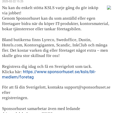
2025-02-22 15:25
BLI PARTNER
Nu kan du enkelt stötta KSLS varje gång du gör inköp
via jobbet!
JOBBA HOS OSS!
Genom Sponsorhuset kan du som anställd eller egen
företagare bidra när du köper IT-produkter, kontorsmaterial,
FÖRÄLDER
bokar tjänsteresor eller tankar företagsbilen.
FUNKTIONÄR
Bland butikerna finns Lyreco, Swedoffice, Dustin,
Hotels.com, Kontorsgiganten, Scandic, InkClub och många
VÅRA TÄVLINGAR
fler. Det kostar varken dig eller företaget något extra – men
skulle göra stor skillnad för oss!
VÅRA EVENEMANG
Registrera dig idag och få en Sverigelott som tack.
VERKSAMHETSHANDBOK
https://www.sponsorhuset.se/ksls/bli-
Klicka här:
medlem/foretag
KSLS FOR UKRAINE
För att få din Sverigelott, kontakta support@sponsorhuset.se
efter
WALL OF MEMORIES
registreringen.
Sponsorhuset samarbetar även med ledande