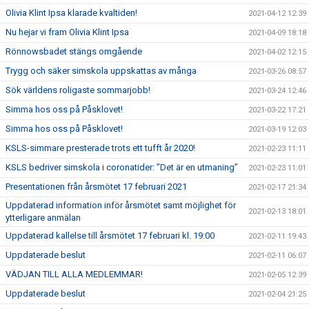
Olivia Klint Ipsa klarade kvaltiden!
2021-04-12 12:39
Nu hejar vi fram Olivia Klint Ipsa
2021-04-09 18:18
Rönnowsbadet stängs omgående
2021-04-02 12:15
Trygg och säker simskola uppskattas av många
2021-03-26 08:57
Sök världens roligaste sommarjobb!
2021-03-24 12:46
Simma hos oss på Påsklovet!
2021-03-22 17:21
Simma hos oss på Påsklovet!
2021-03-19 12:03
KSLS-simmare presterade trots ett tufft år 2020!
2021-02-23 11:11
KSLS bedriver simskola i coronatider: ”Det är en utmaning”
2021-02-23 11:01
Presentationen från årsmötet 17 februari 2021
2021-02-17 21:34
Uppdaterad information inför årsmötet samt möjlighet för
2021-02-13 18:01
ytterligare anmälan
Uppdaterad kallelse till årsmötet 17 februari kl. 19:00
2021-02-11 19:43
Uppdaterade beslut
2021-02-11 06:07
VÄDJAN TILL ALLA MEDLEMMAR!
2021-02-05 12:39
Uppdaterade beslut
2021-02-04 21:25