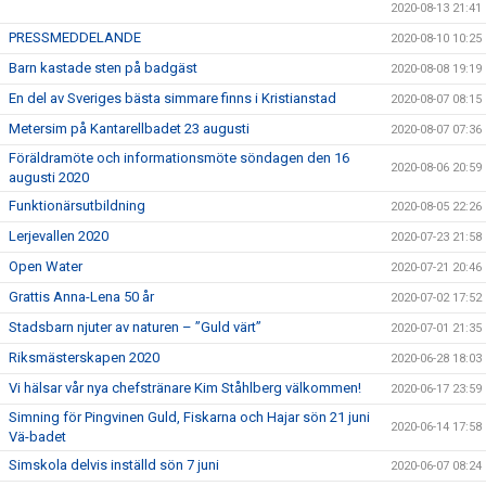
2020-08-13 21:41
PRESSMEDDELANDE
2020-08-10 10:25
Barn kastade sten på badgäst
2020-08-08 19:19
En del av Sveriges bästa simmare finns i Kristianstad
2020-08-07 08:15
Metersim på Kantarellbadet 23 augusti
2020-08-07 07:36
Föräldramöte och informationsmöte söndagen den 16
2020-08-06 20:59
augusti 2020
Funktionärsutbildning
2020-08-05 22:26
Lerjevallen 2020
2020-07-23 21:58
Open Water
2020-07-21 20:46
Grattis Anna-Lena 50 år
2020-07-02 17:52
Stadsbarn njuter av naturen – ”Guld värt”
2020-07-01 21:35
Riksmästerskapen 2020
2020-06-28 18:03
Vi hälsar vår nya chefstränare Kim Ståhlberg välkommen!
2020-06-17 23:59
Simning för Pingvinen Guld, Fiskarna och Hajar sön 21 juni
2020-06-14 17:58
Vä-badet
Simskola delvis inställd sön 7 juni
2020-06-07 08:24