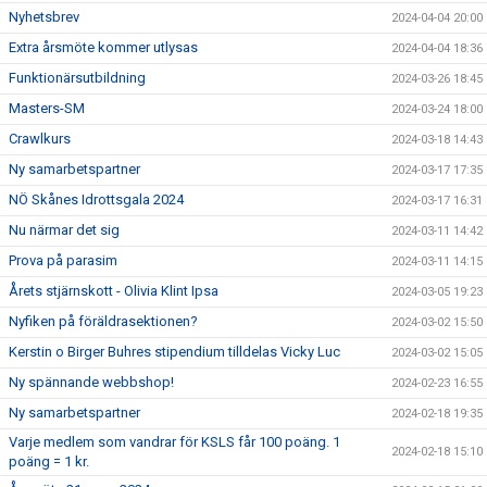
Nyhetsbrev
2024-04-04 20:00
Extra årsmöte kommer utlysas
2024-04-04 18:36
Funktionärsutbildning
2024-03-26 18:45
Masters-SM
2024-03-24 18:00
Crawlkurs
2024-03-18 14:43
Ny samarbetspartner
2024-03-17 17:35
NÖ Skånes Idrottsgala 2024
2024-03-17 16:31
Nu närmar det sig
2024-03-11 14:42
Prova på parasim
2024-03-11 14:15
Årets stjärnskott - Olivia Klint Ipsa
2024-03-05 19:23
Nyfiken på föräldrasektionen?
2024-03-02 15:50
Kerstin o Birger Buhres stipendium tilldelas Vicky Luc
2024-03-02 15:05
Ny spännande webbshop!
2024-02-23 16:55
Ny samarbetspartner
2024-02-18 19:35
Varje medlem som vandrar för KSLS får 100 poäng. 1
2024-02-18 15:10
poäng = 1 kr.