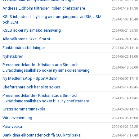
Andreas Lidholm tillträder i rollen chefstränare
2024-07-19 17:30
KSLS inbjuder till hyllning av framgångarna vid SM, JSM
2024-07-07 10:40
och JEM
KSLS söker ny simskoleansvarig
2024-06-24 21:35
Alla välkomna, ikväll firar vi…
2024-06-24 15:45
Funktionärsutbildningar
2024-06-23 14:10
Nyhetsbrev
2024-06-23 13:00
Pressmeddelande - Kristianstads Sim- och
2024-06-18 08:00
Livräddningssällskap söker ny simskoleansvarig
Ny MedlemsApp - SportAdmin
2024-06-07 17:15
Chefstränare och kanslist sökes
2024-05-14 18:45
Pressmeddelande - Kristianstads Sim- och
2024-05-14 17:45
Livräddningssällskap söker bl.a. ny chefstränare
Gratis sommarsimskola
2024-05-09 14:15
Våra evenemang
2024-05-05 15:00
Para-vecka
2024-04-21 22:25
Sänk dina elkostnader och få 500 kr tillbaka
2024-04-17 17:40