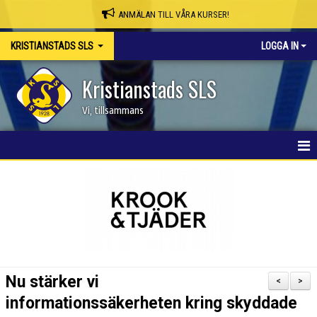
ANMÄLAN TILL VÅRA KURSER!
KRISTIANSTADS SLS
LOGGA IN
Kristianstads SLS
Vi, tillsammans
HEM
NYHETER
OM KLUBBEN
SKAPA MEDLEMSKONTO/BOKA PLATS
Nu stärker vi
<
>
KSLS WEBBSHOP
informationssäkerheten kring skyddade