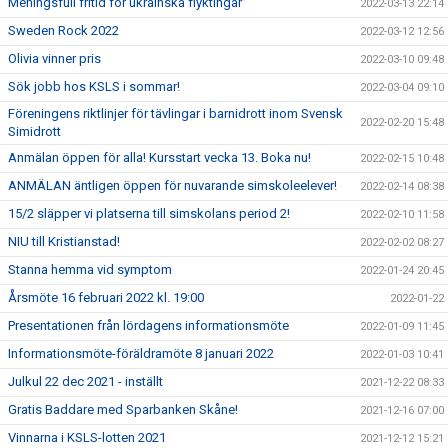
Meningsfull fritid för ukrainska flyktingar
2022-03-13 22:14
Sweden Rock 2022
2022-03-12 12:56
Olivia vinner pris
2022-03-10 09:48
Sök jobb hos KSLS i sommar!
2022-03-04 09:10
Föreningens riktlinjer för tävlingar i barnidrott inom Svensk
2022-02-20 15:48
Simidrott
Anmälan öppen för alla! Kursstart vecka 13. Boka nu!
2022-02-15 10:48
ANMÄLAN äntligen öppen för nuvarande simskoleelever!
2022-02-14 08:38
15/2 släpper vi platserna till simskolans period 2!
2022-02-10 11:58
NIU till Kristianstad!
2022-02-02 08:27
Stanna hemma vid symptom
2022-01-24 20:45
Årsmöte 16 februari 2022 kl. 19:00
2022-01-22
Presentationen från lördagens informationsmöte
2022-01-09 11:45
Informationsmöte-föräldramöte 8 januari 2022
2022-01-03 10:41
Julkul 22 dec 2021 - inställt
2021-12-22 08:33
Gratis Baddare med Sparbanken Skåne!
2021-12-16 07:00
Vinnarna i KSLS-lotten 2021
2021-12-12 15:21