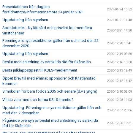
Presentationen från dagens
2021-01-24 15:52
föräldramöte/informationsmöte 24 januari 2021
Uppdatering från styrelsen
2021-01-21 14:48
Sportlotteriet - Ny lättsåld och prisvärd lott med flera
2020-12-21 14:20
vinstchanser
Föreningens nya restriktioner gäller från och med den 22
2020-12-20 19:41
december 2020
Uppdatering från styrelsen
2020-12-19 09:50
Beslut med anledning av särskilda råd för Skåne län
2020-12-16 13:30
Bästa julklappstipset till KSLS-medlemmen!
2020-12-13 19:49
Öppet brev till medlemmar, sponsorer och Kristianstad
2020-12-12 16:42
kommun
Simskolan för barn födda 2005 och senare (d.v.s yngre)
2020-12-10 06:09
Vill du vara med och forma KSLS framtid?
2020-12-08 19:03
Uppdatering -Föreningens nya restriktioner gäller från och
2020-12-07 23:06
med den 7 december
Pågående översyn av beslut med anledning av särskilda
2020-12-06 19:31
råd för Skåne län