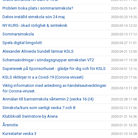
Problem boka plats i sommarsimskola?
2020-05-25 16:41
Delvis inställd simskola sön 24 maj
2020-05-23 19:25
NY KURS- ökad rörlighet & simteknik
2020-05-14 13:32
Sommarsimskola
2020-05-13 17:12
Spela digital bingolott
2020-04-27 11:01
Alexander Almeida Sundell lämnar KSLS
2020-04-21 12:00
Schemaändringar i söndagsgrupper simskolan VT2
2020-04-17 19:28
Superweek på Sponsorhuset - glädje för dig och för KSLS
2020-04-01 12:16
KSLS riktlinjer m a a Covid-19 (Corona-viruset)
2020-03-23 17:06
Viktig information med anledning av händelseutvecklingen
2020-03-13 11:28
för Corona-viruset.
Anmälan till barnsimskola vårtermin 2 (vecka 16-24)
2020-02-28 11:08
Simskola/kurs som vanligt vecka 7 och 8
2020-02-15 11:56
Klubbkväll Swimstore by Arena
2020-01-21 16:36
Årsmöte
2020-01-21 16:35
Kursstarter vecka 3
2020-01-10 16:58