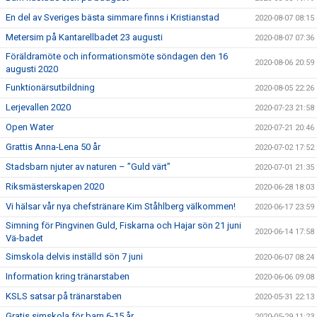
En del av Sveriges bästa simmare finns i Kristianstad
2020-08-07 08:15
Metersim på Kantarellbadet 23 augusti
2020-08-07 07:36
Föräldramöte och informationsmöte söndagen den 16
2020-08-06 20:59
augusti 2020
Funktionärsutbildning
2020-08-05 22:26
Lerjevallen 2020
2020-07-23 21:58
Open Water
2020-07-21 20:46
Grattis Anna-Lena 50 år
2020-07-02 17:52
Stadsbarn njuter av naturen – ”Guld värt”
2020-07-01 21:35
Riksmästerskapen 2020
2020-06-28 18:03
Vi hälsar vår nya chefstränare Kim Ståhlberg välkommen!
2020-06-17 23:59
Simning för Pingvinen Guld, Fiskarna och Hajar sön 21 juni
2020-06-14 17:58
Vä-badet
Simskola delvis inställd sön 7 juni
2020-06-07 08:24
Information kring tränarstaben
2020-06-06 09:08
KSLS satsar på tränarstaben
2020-05-31 22:13
Gratis simskola för barn 6-15 år
2020-05-29 11:23