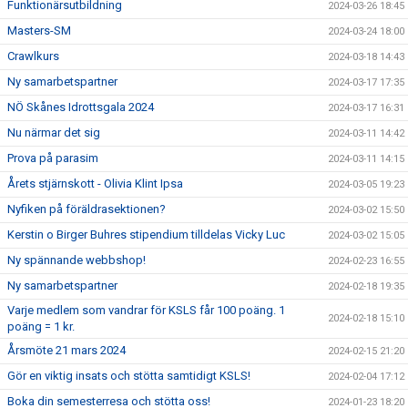
Funktionärsutbildning
2024-03-26 18:45
Masters-SM
2024-03-24 18:00
Crawlkurs
2024-03-18 14:43
Ny samarbetspartner
2024-03-17 17:35
NÖ Skånes Idrottsgala 2024
2024-03-17 16:31
Nu närmar det sig
2024-03-11 14:42
Prova på parasim
2024-03-11 14:15
Årets stjärnskott - Olivia Klint Ipsa
2024-03-05 19:23
Nyfiken på föräldrasektionen?
2024-03-02 15:50
Kerstin o Birger Buhres stipendium tilldelas Vicky Luc
2024-03-02 15:05
Ny spännande webbshop!
2024-02-23 16:55
Ny samarbetspartner
2024-02-18 19:35
Varje medlem som vandrar för KSLS får 100 poäng. 1
2024-02-18 15:10
poäng = 1 kr.
Årsmöte 21 mars 2024
2024-02-15 21:20
Gör en viktig insats och stötta samtidigt KSLS!
2024-02-04 17:12
Boka din semesterresa och stötta oss!
2024-01-23 18:20