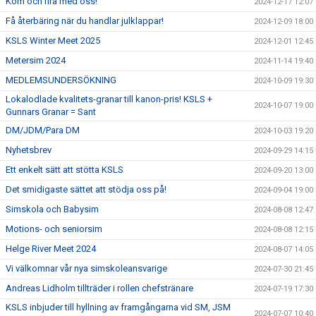
Kom och fira med oss!
2024-12-17 12:07
Få återbäring när du handlar julklappar!
2024-12-09 18:00
KSLS Winter Meet 2025
2024-12-01 12:45
Metersim 2024
2024-11-14 19:40
MEDLEMSUNDERSÖKNING
2024-10-09 19:30
Lokalodlade kvalitets-granar till kanon-pris! KSLS +
2024-10-07 19:00
Gunnars Granar = Sant
DM/JDM/Para DM
2024-10-03 19:20
Nyhetsbrev
2024-09-29 14:15
Ett enkelt sätt att stötta KSLS
2024-09-20 13:00
Det smidigaste sättet att stödja oss på!
2024-09-04 19:00
Simskola och Babysim
2024-08-08 12:47
Motions- och seniorsim
2024-08-08 12:15
Helge River Meet 2024
2024-08-07 14:05
Vi välkomnar vår nya simskoleansvarige
2024-07-30 21:45
Andreas Lidholm tillträder i rollen chefstränare
2024-07-19 17:30
KSLS inbjuder till hyllning av framgångarna vid SM, JSM
2024-07-07 10:40