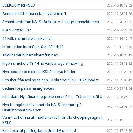
JULKUL med KSLS
2021-12-10 19:02
Anmälan till barnsimskola vårtermin 1
2021-12-03 11:26
Senaste nytt från KSLS föräldra- och ungdomssektionen.
2021-11-26 20:15
KSLS-Lotten 2021
2021-11-25 20:02
11 KSLS-simmare till riksfinal!
2021-11-16 19:17
Information inför Sum-Sim 13-14/11
2021-11-11 18:35
Tivolibadet blir ett skärmfritt bad
2021-11-10 20:43
Ingen simskola 13-14 november pga simtävling
2021-11-08 11:52
Nya ledarstaben ska ta KSLS till nya höjder
2021-11-02 20:20
Resultat från tävlingen den 30 oktober 2021 - Tivolibadet
2021-10-31 09:49
Ledare för parasimning sökes
2021-10-29 11:04
Inbjudan - Ny tränarstab presenteras 2/11 - Träning inställd
2021-10-25 23:11
Nya framgångar i vattnet för KSLS-simmare på
2021-10-24 21:37
Distriktsmästerskapen
Varmt välkomna till medlemskväll för alla shoppingsugna i
2021-10-19 16:21
KSLS
Fina resultat på Ungdoms Grand Prix i Lund
2021-10-17 18:50