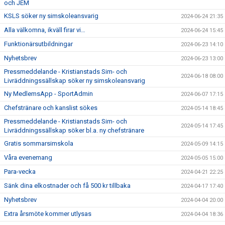
och JEM
KSLS söker ny simskoleansvarig
2024-06-24 21:35
Alla välkomna, ikväll firar vi…
2024-06-24 15:45
Funktionärsutbildningar
2024-06-23 14:10
Nyhetsbrev
2024-06-23 13:00
Pressmeddelande - Kristianstads Sim- och
2024-06-18 08:00
Livräddningssällskap söker ny simskoleansvarig
Ny MedlemsApp - SportAdmin
2024-06-07 17:15
Chefstränare och kanslist sökes
2024-05-14 18:45
Pressmeddelande - Kristianstads Sim- och
2024-05-14 17:45
Livräddningssällskap söker bl.a. ny chefstränare
Gratis sommarsimskola
2024-05-09 14:15
Våra evenemang
2024-05-05 15:00
Para-vecka
2024-04-21 22:25
Sänk dina elkostnader och få 500 kr tillbaka
2024-04-17 17:40
Nyhetsbrev
2024-04-04 20:00
Extra årsmöte kommer utlysas
2024-04-04 18:36