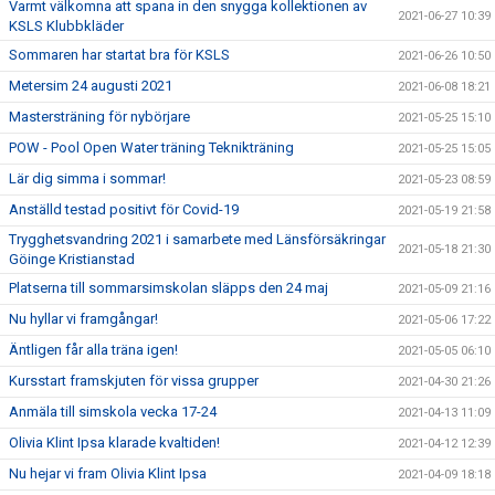
Varmt välkomna att spana in den snygga kollektionen av
2021-06-27 10:39
KSLS Klubbkläder
Sommaren har startat bra för KSLS
2021-06-26 10:50
Metersim 24 augusti 2021
2021-06-08 18:21
Mastersträning för nybörjare
2021-05-25 15:10
POW - Pool Open Water träning Teknikträning
2021-05-25 15:05
Lär dig simma i sommar!
2021-05-23 08:59
Anställd testad positivt för Covid-19
2021-05-19 21:58
Trygghetsvandring 2021 i samarbete med Länsförsäkringar
2021-05-18 21:30
Göinge Kristianstad
Platserna till sommarsimskolan släpps den 24 maj
2021-05-09 21:16
Nu hyllar vi framgångar!
2021-05-06 17:22
Äntligen får alla träna igen!
2021-05-05 06:10
Kursstart framskjuten för vissa grupper
2021-04-30 21:26
Anmäla till simskola vecka 17-24
2021-04-13 11:09
Olivia Klint Ipsa klarade kvaltiden!
2021-04-12 12:39
Nu hejar vi fram Olivia Klint Ipsa
2021-04-09 18:18