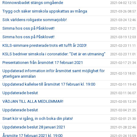
Rönnowsbadet stängs omgående
2021-04-02 12:15
Trygg och säker simskola uppskattas av många
2021-03-26 08:57
Sök världens roligaste sommarjobb!
2021-03-24 12:46
Simma hos oss på Påsklovet!
2021-03-22 17:21
Simma hos oss på Påsklovet!
2021-03-19 12:03
KSLS-simmare presterade trots ett tufft år 2020!
2021-02-23 11:11
KSLS bedriver simskola i coronatider: ”Det är en utmaning”
2021-02-23 11:01
Presentationen från årsmötet 17 februari 2021
2021-02-17 21:34
Uppdaterad information inför årsmötet samt möjlighet för
2021-02-13 18:01
ytterligare anmälan
Uppdaterad kallelse till årsmötet 17 februari kl. 19:00
2021-02-11 19:43
Uppdaterade beslut
2021-02-11 06:07
VÄDJAN TILL ALLA MEDLEMMAR!
2021-02-05 12:39
Uppdaterade beslut
2021-02-04 21:25
Snart kör vi igång, in och boka din plats!
2021-02-01 21:30
Uppdaterade beslut 28 januari 2021
2021-01-28 22:46
Årsmöte 17 februari 2021 kl. 19:00
2021-01-24 15:59