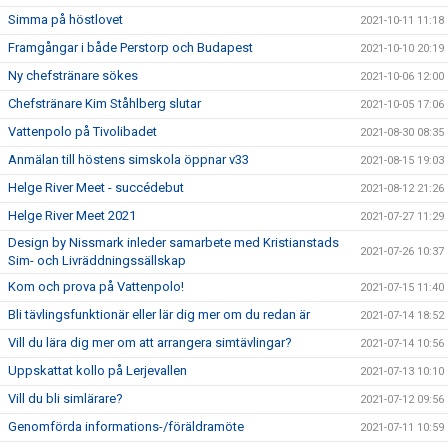
Simma på höstlovet
2021-10-11 11:18
Framgångar i både Perstorp och Budapest
2021-10-10 20:19
Ny chefstränare sökes
2021-10-06 12:00
Chefstränare Kim Ståhlberg slutar
2021-10-05 17:06
Vattenpolo på Tivolibadet
2021-08-30 08:35
Anmälan till höstens simskola öppnar v33
2021-08-15 19:03
Helge River Meet - succédebut
2021-08-12 21:26
Helge River Meet 2021
2021-07-27 11:29
Design by Nissmark inleder samarbete med Kristianstads
2021-07-26 10:37
Sim- och Livräddningssällskap
Kom och prova på Vattenpolo!
2021-07-15 11:40
Bli tävlingsfunktionär eller lär dig mer om du redan är
2021-07-14 18:52
Vill du lära dig mer om att arrangera simtävlingar?
2021-07-14 10:56
Uppskattat kollo på Lerjevallen
2021-07-13 10:10
Vill du bli simlärare?
2021-07-12 09:56
Genomförda informations-/föräldramöte
2021-07-11 10:59