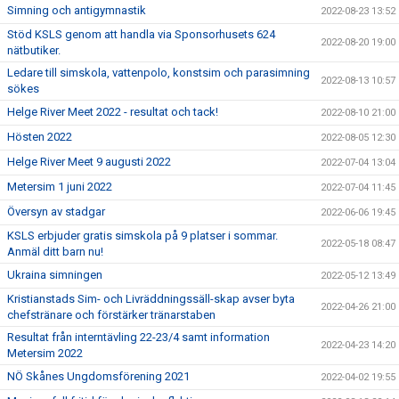
Simning och antigymnastik
2022-08-23 13:52
Stöd KSLS genom att handla via Sponsorhusets 624
2022-08-20 19:00
nätbutiker.
Ledare till simskola, vattenpolo, konstsim och parasimning
2022-08-13 10:57
sökes
Helge River Meet 2022 - resultat och tack!
2022-08-10 21:00
Hösten 2022
2022-08-05 12:30
Helge River Meet 9 augusti 2022
2022-07-04 13:04
Metersim 1 juni 2022
2022-07-04 11:45
Översyn av stadgar
2022-06-06 19:45
KSLS erbjuder gratis simskola på 9 platser i sommar.
2022-05-18 08:47
Anmäl ditt barn nu!
Ukraina simningen
2022-05-12 13:49
Kristianstads Sim- och Livräddningssäll-skap avser byta
2022-04-26 21:00
chefstränare och förstärker tränarstaben
Resultat från interntävling 22-23/4 samt information
2022-04-23 14:20
Metersim 2022
NÖ Skånes Ungdomsförening 2021
2022-04-02 19:55