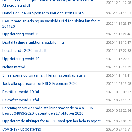
Ny junior- och ungdomstränare på väg efter Alexander
2020-12-01 17:05
Almeida Sundell
Handla online via Sponsorhuset och stötta KSLS
2020-11-24 12:17
Beslut med anledning av särskilda råd för Skåne län fr.o.m.
2020-11-19 23:47
201120
Uppdatering covid-19
2020-11-18 22:46
Digital tävlingsfunktionärsutbildning
2020-11-18 13:47
Luciafirande 2020 - inställt
2020-11-17 22:33
Uppdatering covid-19
2020-11-17 22:31
Nelms metod
2020-11-15 10:22
Simningens coronasmäll: Flera mästerskap ställs in
2020-11-11 19:41
Tack alla sponsorer för KSLS Metersim 2020
2020-11-05 19:08
Bekräftat covid-19 fall
2020-10-31 09:07
Bekräftat covid-19 fall
2020-10-29 19:11
Föreningens reviderade ställningstagande m.a.a. FHM
2020-10-28 22:54
beslut 04893-2020, daterat den 27 oktober 2020
Uppdaterade riktlinjer för KSLS - vänligen läs hela inlägget
2020-10-28 00:12
Covid-19 - uppdatering
2020-10-27 15:51