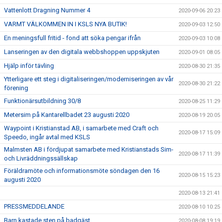
Vattenlott Dragning Nummer 4
2020-09-06 20:23
VARMT VÄLKOMMEN IN I KSLS NYA BUTIK!
2020-09-03 12:50
En meningsfull fritid - fond att söka pengar ifrån
2020-09-03 10:08
Lanseringen av den digitala webbshoppen uppskjuten
2020-09-01 08:05
Hjälp inför tävling
2020-08-30 21:35
Ytterligare ett steg i digitaliseringen/moderniseringen av vår
2020-08-30 21:22
förening
Funktionärsutbildning 30/8
2020-08-25 11:29
Metersim på Kantarellbadet 23 augusti 2020
2020-08-19 20:05
Waypoint i Kristianstad AB, i samarbete med Craft och
2020-08-17 15:09
Speedo, ingår avtal med KSLS
Malmsten AB i fördjupat samarbete med Kristianstads Sim-
2020-08-17 11:39
och Livräddningssällskap
Föräldramöte och informationsmöte söndagen den 16
2020-08-15 15:23
augusti 2020
2020-08-13 21:41
PRESSMEDDELANDE
2020-08-10 10:25
Barn kastade sten på badgäst
2020-08-08 19:19