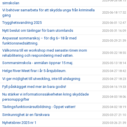
2025-06-26 08:15
simskolan
Vi behöver samarbeta för att skydda unga från kriminella
2025-06-18 17:32
gäng
Trygghetsvandring 2025
2025-06-01 12:47
Nytt beslut om tävlingar för barn utomlands
2025-05-31 16:09
Anpassat sommarskoj – för dig 6–18 år med
2025-05-29 21:39
funktionsnedsättning.
Välkomna till en workshop med senaste rönen inom
2025-05-22 18:55
rehabilitering och respondering med vatten.
Sommarsimskola - anmälan öppnar 15 maj.
2025-05-13 18:14
Helge River Meet firar i år 5-årsjubileum.
2025-04-27 18:42
Vi ger möjlighet till utveckling, inte till utslagning
2025-04-27 18:23
Fyll påskägget med mer än bara godis!
2025-04-16 19:33
Nu stärker vi informationssäkerheten kring skyddade
2025-04-03 18:06
personuppgifter
Tävlingsfunktionärsutbildning - Öppet vatten!
2025-04-02 18:19
Simkunnighet är en färskvara
2025-03-27 21:10
Nyhetsbrev 2025 nr 1
2025-03-26 21:39