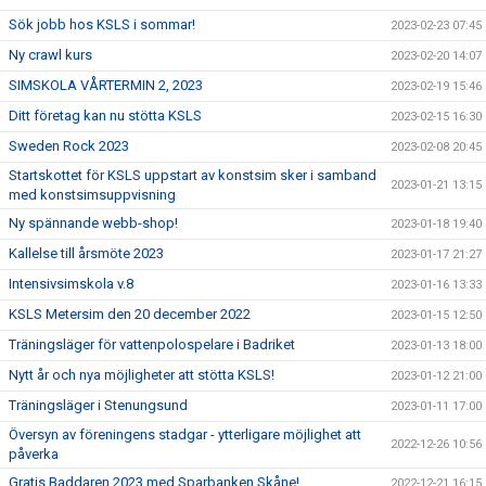
Sök jobb hos KSLS i sommar!
2023-02-23 07:45
Ny crawl kurs
2023-02-20 14:07
SIMSKOLA VÅRTERMIN 2, 2023
2023-02-19 15:46
Ditt företag kan nu stötta KSLS
2023-02-15 16:30
Sweden Rock 2023
2023-02-08 20:45
Startskottet för KSLS uppstart av konstsim sker i samband
2023-01-21 13:15
med konstsimsuppvisning
Ny spännande webb-shop!
2023-01-18 19:40
Kallelse till årsmöte 2023
2023-01-17 21:27
Intensivsimskola v.8
2023-01-16 13:33
KSLS Metersim den 20 december 2022
2023-01-15 12:50
Träningsläger för vattenpolospelare i Badriket
2023-01-13 18:00
Nytt år och nya möjligheter att stötta KSLS!
2023-01-12 21:00
Träningsläger i Stenungsund
2023-01-11 17:00
Översyn av föreningens stadgar - ytterligare möjlighet att
2022-12-26 10:56
påverka
Gratis Baddaren 2023 med Sparbanken Skåne!
2022-12-21 16:15