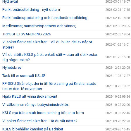
Nytt avtal
2026-03-01 19:07
Funktionärsutbildning - nytt datum
2026-02-24 17:45
Funktionärsuppdatering och funktionärsutbildning
2026-02-10 18:58
Medlemmar, samarbetspartners och vänner,
2026-02-06 20:55
TRYGGHETSVANDRING 2026
2026-02-03 19:04
Vi söker fler ideella krafter – vill du bli en del av något
2026-01-25 16:01
större?
Vill du stötta KSLS på ett enkelt sätt – utan att det kostar
2026-01-25 15:38
dig något extra?
Nyhetsbrev
2025-12-21 20:08
Tack till er som valt KSLS!
2025-11-05 17:27
RF-SISU Skåne bjuder in till föreläsning på Kristianstads
2025-10-25 10:32
teater den 18 november
Hjälp KSLS att vinna Biokampen!
2025-10-25 09:54
Vi välkomnar vår nya babysiminstruktör.
2025-10-22 22:00
KSLS nya tränarstab inom simning börjar ta form
2025-10-05 22:45
Vi söker fler ideella krafter – är du vår nästa?
2025-09-28 22:23
KSLS bibehåller kansliet på Badriket
2025-09-26 15:45