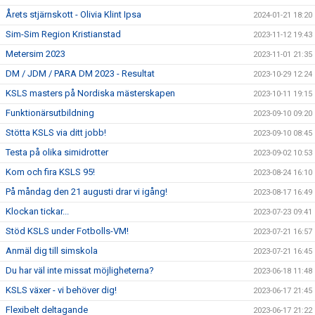
Årets stjärnskott - Olivia Klint Ipsa
2024-01-21 18:20
Sim-Sim Region Kristianstad
2023-11-12 19:43
Metersim 2023
2023-11-01 21:35
DM / JDM / PARA DM 2023 - Resultat
2023-10-29 12:24
KSLS masters på Nordiska mästerskapen
2023-10-11 19:15
Funktionärsutbildning
2023-09-10 09:20
Stötta KSLS via ditt jobb!
2023-09-10 08:45
Testa på olika simidrotter
2023-09-02 10:53
Kom och fira KSLS 95!
2023-08-24 16:10
På måndag den 21 augusti drar vi igång!
2023-08-17 16:49
Klockan tickar...
2023-07-23 09:41
Stöd KSLS under Fotbolls-VM!
2023-07-21 16:57
Anmäl dig till simskola
2023-07-21 16:45
Du har väl inte missat möjligheterna?
2023-06-18 11:48
KSLS växer - vi behöver dig!
2023-06-17 21:45
Flexibelt deltagande
2023-06-17 21:22