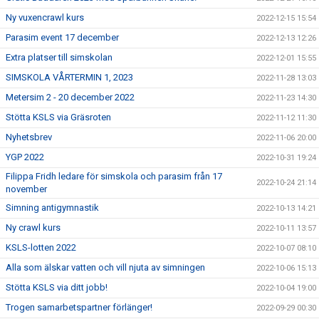
Ny vuxencrawl kurs
2022-12-15 15:54
Parasim event 17 december
2022-12-13 12:26
Extra platser till simskolan
2022-12-01 15:55
SIMSKOLA VÅRTERMIN 1, 2023
2022-11-28 13:03
Metersim 2 - 20 december 2022
2022-11-23 14:30
Stötta KSLS via Gräsroten
2022-11-12 11:30
Nyhetsbrev
2022-11-06 20:00
YGP 2022
2022-10-31 19:24
Filippa Fridh ledare för simskola och parasim från 17
2022-10-24 21:14
november
Simning antigymnastik
2022-10-13 14:21
Ny crawl kurs
2022-10-11 13:57
KSLS-lotten 2022
2022-10-07 08:10
Alla som älskar vatten och vill njuta av simningen
2022-10-06 15:13
Stötta KSLS via ditt jobb!
2022-10-04 19:00
Trogen samarbetspartner förlänger!
2022-09-29 00:30