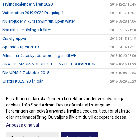
Tävlingskalender Våren 2020
2019-12-27 15:45
Vattenlotten 2019/2020 Dragning 1
2019-12-17 18:01
Nu erbjuder vi kurs i Swimrun/Open water
2019-08-28 14:06
Nya riktlinjer tävlingsdräkter
2019-05-16 21:58
Crawlgrupper
2019-04-15 14:15
SponsorCupen 2019
2019-04-14 12:21
Allmänna Dataskyddsförordningen, GDPR
2018-10-20 23:00
GRATTIS MARIA NORBERG TILL NYTT EUROPAREKORD
2018-10-15 11:29
DM/JDM 6-7 oktober 2018
2018-10-08 22:53
Grattis KSLS, 90 år igår!
2018-08-29 20:23
Stöd KSLS
2017-09-30 09:10
Två nya val i menyn till vänster!
För att hemsidan ska fungera korrekt använder vi nödvändiga
2016-09-06 14:13
cookies från SportAdmin. Dessa går inte att stänga av.
2016-07-27 13:49
Föreningen kan också använda frivilliga cookies, t.ex. för statistik
eller marknadsföring. Du väljer själv om du vill acceptera dessa.
Anpassa dina val
Cookie-inställningar
Gå till Webbversion