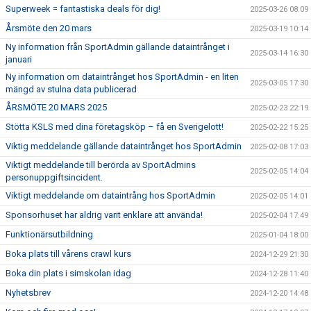
Superweek = fantastiska deals för dig!
2025-03-26 08:09
Årsmöte den 20 mars
2025-03-19 10:14
Ny information från SportAdmin gällande dataintrånget i
2025-03-14 16:30
januari
Ny information om dataintrånget hos SportAdmin - en liten
2025-03-05 17:30
mängd av stulna data publicerad
ÅRSMÖTE 20 MARS 2025
2025-02-23 22:19
Stötta KSLS med dina företagsköp – få en Sverigelott!
2025-02-22 15:25
Viktig meddelande gällande dataintrånget hos SportAdmin
2025-02-08 17:03
Viktigt meddelande till berörda av SportAdmins
2025-02-05 14:04
personuppgiftsincident.
Viktigt meddelande om dataintrång hos SportAdmin
2025-02-05 14:01
Sponsorhuset har aldrig varit enklare att använda!
2025-02-04 17:49
Funktionärsutbildning
2025-01-04 18:00
Boka plats till vårens crawl kurs
2024-12-29 21:30
Boka din plats i simskolan idag
2024-12-28 11:40
Nyhetsbrev
2024-12-20 14:48