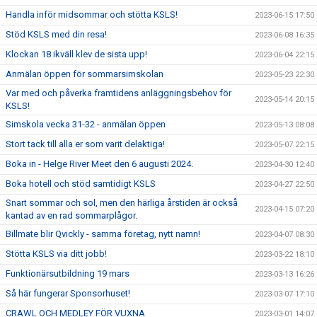
Handla inför midsommar och stötta KSLS!
2023-06-15 17:50
Stöd KSLS med din resa!
2023-06-08 16:35
Klockan 18 ikväll klev de sista upp!
2023-06-04 22:15
Anmälan öppen för sommarsimskolan
2023-05-23 22:30
Var med och påverka framtidens anläggningsbehov för
2023-05-14 20:15
KSLS!
Simskola vecka 31-32 - anmälan öppen
2023-05-13 08:08
Stort tack till alla er som varit delaktiga!
2023-05-07 22:15
Boka in - Helge River Meet den 6 augusti 2024.
2023-04-30 12:40
Boka hotell och stöd samtidigt KSLS
2023-04-27 22:50
Snart sommar och sol, men den härliga årstiden är också
2023-04-15 07:20
kantad av en rad sommarplågor.
Billmate blir Qvickly - samma företag, nytt namn!
2023-04-07 08:30
Stötta KSLS via ditt jobb!
2023-03-22 18:10
Funktionärsutbildning 19 mars
2023-03-13 16:26
Så här fungerar Sponsorhuset!
2023-03-07 17:10
CRAWL OCH MEDLEY FÖR VUXNA
2023-03-01 14:07