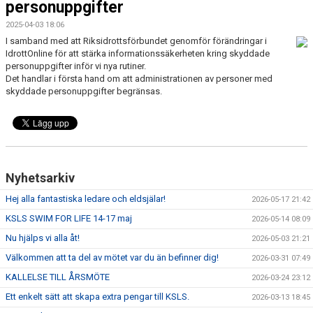
personuppgifter
BLI PARTNER
2025-04-03 18:06
JOBBA HOS OSS!
I samband med att Riksidrottsförbundet genomför förändringar i
IdrottOnline för att stärka informationssäkerheten kring skyddade
personuppgifter inför vi nya rutiner.
FÖRÄLDER
Det handlar i första hand om att administrationen av personer med
skyddade personuppgifter begränsas.
FUNKTIONÄR
VÅRA TÄVLINGAR
VÅRA EVENEMANG
Nyhetsarkiv
VERKSAMHETSHANDBOK
Hej alla fantastiska ledare och eldsjälar!
2026-05-17 21:42
KSLS SWIM FOR LIFE 14-17 maj
2026-05-14 08:09
KSLS FOR UKRAINE
Nu hjälps vi alla åt!
2026-05-03 21:21
WALL OF MEMORIES
Välkommen att ta del av mötet var du än befinner dig!
2026-03-31 07:49
KALLELSE TILL ÅRSMÖTE
2026-03-24 23:12
Ett enkelt sätt att skapa extra pengar till KSLS.
2026-03-13 18:45