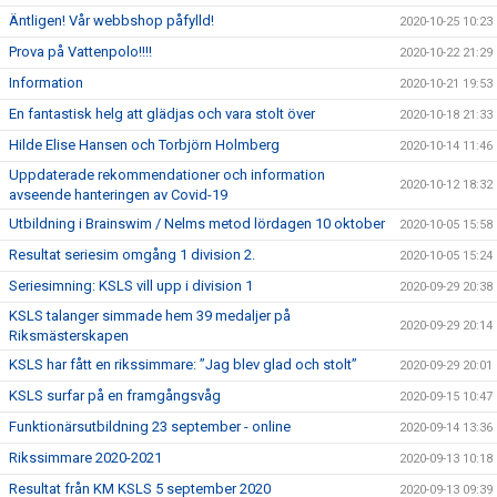
Äntligen! Vår webbshop påfylld!
2020-10-25 10:23
Prova på Vattenpolo!!!!
2020-10-22 21:29
Information
2020-10-21 19:53
En fantastisk helg att glädjas och vara stolt över
2020-10-18 21:33
Hilde Elise Hansen och Torbjörn Holmberg
2020-10-14 11:46
Uppdaterade rekommendationer och information
2020-10-12 18:32
avseende hanteringen av Covid-19
Utbildning i Brainswim / Nelms metod lördagen 10 oktober
2020-10-05 15:58
Resultat seriesim omgång 1 division 2.
2020-10-05 15:24
Seriesimning: KSLS vill upp i division 1
2020-09-29 20:38
KSLS talanger simmade hem 39 medaljer på
2020-09-29 20:14
Riksmästerskapen
KSLS har fått en rikssimmare: ”Jag blev glad och stolt”
2020-09-29 20:01
KSLS surfar på en framgångsvåg
2020-09-15 10:47
Funktionärsutbildning 23 september - online
2020-09-14 13:36
Rikssimmare 2020-2021
2020-09-13 10:18
Resultat från KM KSLS 5 september 2020
2020-09-13 09:39