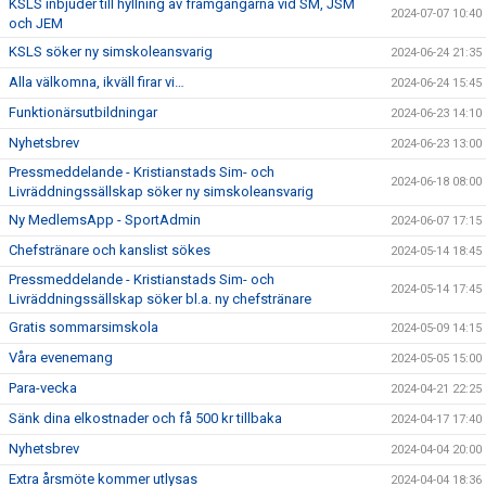
KSLS inbjuder till hyllning av framgångarna vid SM, JSM
2024-07-07 10:40
och JEM
KSLS söker ny simskoleansvarig
2024-06-24 21:35
Alla välkomna, ikväll firar vi…
2024-06-24 15:45
Funktionärsutbildningar
2024-06-23 14:10
Nyhetsbrev
2024-06-23 13:00
Pressmeddelande - Kristianstads Sim- och
2024-06-18 08:00
Livräddningssällskap söker ny simskoleansvarig
Ny MedlemsApp - SportAdmin
2024-06-07 17:15
Chefstränare och kanslist sökes
2024-05-14 18:45
Pressmeddelande - Kristianstads Sim- och
2024-05-14 17:45
Livräddningssällskap söker bl.a. ny chefstränare
Gratis sommarsimskola
2024-05-09 14:15
Våra evenemang
2024-05-05 15:00
Para-vecka
2024-04-21 22:25
Sänk dina elkostnader och få 500 kr tillbaka
2024-04-17 17:40
Nyhetsbrev
2024-04-04 20:00
Extra årsmöte kommer utlysas
2024-04-04 18:36