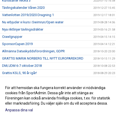
Kursstarter vecka 3
2020-01-10 16:58
Tävlingskalender Våren 2020
2019-12-27 15:45
Vattenlotten 2019/2020 Dragning 1
2019-12-17 18:01
Nu erbjuder vi kurs i Swimrun/Open water
2019-08-28 14:06
Nya riktlinjer tävlingsdräkter
2019-05-16 21:58
Crawlgrupper
2019-04-15 14:15
SponsorCupen 2019
2019-04-14 12:21
Allmänna Dataskyddsförordningen, GDPR
2018-10-20 23:00
GRATTIS MARIA NORBERG TILL NYTT EUROPAREKORD
2018-10-15 11:29
DM/JDM 6-7 oktober 2018
2018-10-08 22:53
Grattis KSLS, 90 år igår!
2018-08-29 20:23
Stöd KSLS
2017-09-30 09:10
Två nya val i menyn till vänster!
För att hemsidan ska fungera korrekt använder vi nödvändiga
2016-09-06 14:13
cookies från SportAdmin. Dessa går inte att stänga av.
2016-07-27 13:49
Föreningen kan också använda frivilliga cookies, t.ex. för statistik
eller marknadsföring. Du väljer själv om du vill acceptera dessa.
Anpassa dina val