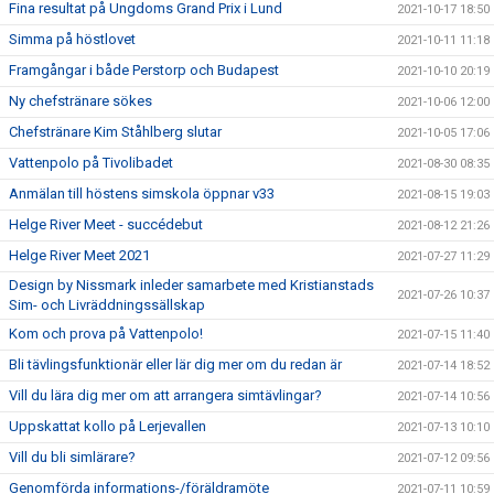
Fina resultat på Ungdoms Grand Prix i Lund
2021-10-17 18:50
Simma på höstlovet
2021-10-11 11:18
Framgångar i både Perstorp och Budapest
2021-10-10 20:19
Ny chefstränare sökes
2021-10-06 12:00
Chefstränare Kim Ståhlberg slutar
2021-10-05 17:06
Vattenpolo på Tivolibadet
2021-08-30 08:35
Anmälan till höstens simskola öppnar v33
2021-08-15 19:03
Helge River Meet - succédebut
2021-08-12 21:26
Helge River Meet 2021
2021-07-27 11:29
Design by Nissmark inleder samarbete med Kristianstads
2021-07-26 10:37
Sim- och Livräddningssällskap
Kom och prova på Vattenpolo!
2021-07-15 11:40
Bli tävlingsfunktionär eller lär dig mer om du redan är
2021-07-14 18:52
Vill du lära dig mer om att arrangera simtävlingar?
2021-07-14 10:56
Uppskattat kollo på Lerjevallen
2021-07-13 10:10
Vill du bli simlärare?
2021-07-12 09:56
Genomförda informations-/föräldramöte
2021-07-11 10:59