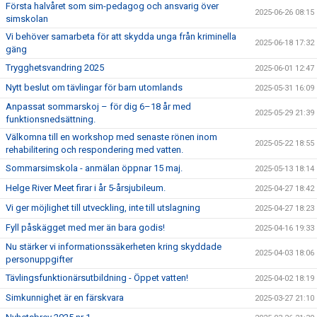
Första halvåret som sim-pedagog och ansvarig över
2025-06-26 08:15
simskolan
Vi behöver samarbeta för att skydda unga från kriminella
2025-06-18 17:32
gäng
Trygghetsvandring 2025
2025-06-01 12:47
Nytt beslut om tävlingar för barn utomlands
2025-05-31 16:09
Anpassat sommarskoj – för dig 6–18 år med
2025-05-29 21:39
funktionsnedsättning.
Välkomna till en workshop med senaste rönen inom
2025-05-22 18:55
rehabilitering och respondering med vatten.
Sommarsimskola - anmälan öppnar 15 maj.
2025-05-13 18:14
Helge River Meet firar i år 5-årsjubileum.
2025-04-27 18:42
Vi ger möjlighet till utveckling, inte till utslagning
2025-04-27 18:23
Fyll påskägget med mer än bara godis!
2025-04-16 19:33
Nu stärker vi informationssäkerheten kring skyddade
2025-04-03 18:06
personuppgifter
Tävlingsfunktionärsutbildning - Öppet vatten!
2025-04-02 18:19
Simkunnighet är en färskvara
2025-03-27 21:10