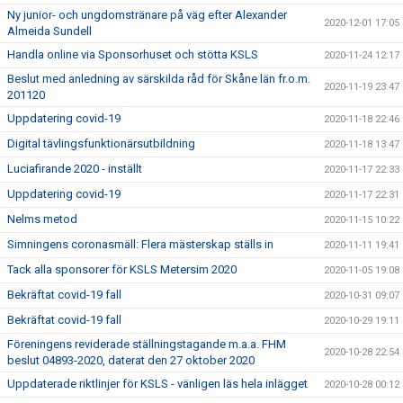
Ny junior- och ungdomstränare på väg efter Alexander
2020-12-01 17:05
Almeida Sundell
Handla online via Sponsorhuset och stötta KSLS
2020-11-24 12:17
Beslut med anledning av särskilda råd för Skåne län fr.o.m.
2020-11-19 23:47
201120
Uppdatering covid-19
2020-11-18 22:46
Digital tävlingsfunktionärsutbildning
2020-11-18 13:47
Luciafirande 2020 - inställt
2020-11-17 22:33
Uppdatering covid-19
2020-11-17 22:31
Nelms metod
2020-11-15 10:22
Simningens coronasmäll: Flera mästerskap ställs in
2020-11-11 19:41
Tack alla sponsorer för KSLS Metersim 2020
2020-11-05 19:08
Bekräftat covid-19 fall
2020-10-31 09:07
Bekräftat covid-19 fall
2020-10-29 19:11
Föreningens reviderade ställningstagande m.a.a. FHM
2020-10-28 22:54
beslut 04893-2020, daterat den 27 oktober 2020
Uppdaterade riktlinjer för KSLS - vänligen läs hela inlägget
2020-10-28 00:12