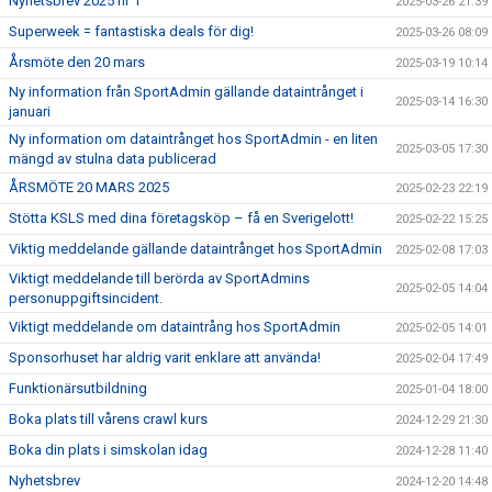
Nyhetsbrev 2025 nr 1
2025-03-26 21:39
Superweek = fantastiska deals för dig!
2025-03-26 08:09
Årsmöte den 20 mars
2025-03-19 10:14
Ny information från SportAdmin gällande dataintrånget i
2025-03-14 16:30
januari
Ny information om dataintrånget hos SportAdmin - en liten
2025-03-05 17:30
mängd av stulna data publicerad
ÅRSMÖTE 20 MARS 2025
2025-02-23 22:19
Stötta KSLS med dina företagsköp – få en Sverigelott!
2025-02-22 15:25
Viktig meddelande gällande dataintrånget hos SportAdmin
2025-02-08 17:03
Viktigt meddelande till berörda av SportAdmins
2025-02-05 14:04
personuppgiftsincident.
Viktigt meddelande om dataintrång hos SportAdmin
2025-02-05 14:01
Sponsorhuset har aldrig varit enklare att använda!
2025-02-04 17:49
Funktionärsutbildning
2025-01-04 18:00
Boka plats till vårens crawl kurs
2024-12-29 21:30
Boka din plats i simskolan idag
2024-12-28 11:40
Nyhetsbrev
2024-12-20 14:48