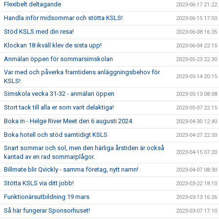
Flexibelt deltagande
2023-06-17 21:22
Handla inför midsommar och stötta KSLS!
2023-06-15 17:50
Stöd KSLS med din resa!
2023-06-08 16:35
Klockan 18 ikväll klev de sista upp!
2023-06-04 22:15
Anmälan öppen för sommarsimskolan
2023-05-23 22:30
Var med och påverka framtidens anläggningsbehov för
2023-05-14 20:15
KSLS!
Simskola vecka 31-32 - anmälan öppen
2023-05-13 08:08
Stort tack till alla er som varit delaktiga!
2023-05-07 22:15
Boka in - Helge River Meet den 6 augusti 2024.
2023-04-30 12:40
Boka hotell och stöd samtidigt KSLS
2023-04-27 22:50
Snart sommar och sol, men den härliga årstiden är också
2023-04-15 07:20
kantad av en rad sommarplågor.
Billmate blir Qvickly - samma företag, nytt namn!
2023-04-07 08:30
Stötta KSLS via ditt jobb!
2023-03-22 18:10
Funktionärsutbildning 19 mars
2023-03-13 16:26
Så här fungerar Sponsorhuset!
2023-03-07 17:10