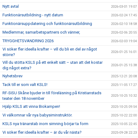
Nytt avtal
2026-03-01 19:07
Funktionärsutbildning - nytt datum
2026-02-24 17:45
Funktionärsuppdatering och funktionärsutbildning
2026-02-10 18:58
Medlemmar, samarbetspartners och vänner,
2026-02-06 20:55
TRYGGHETSVANDRING 2026
2026-02-03 19:04
Vi söker fler ideella krafter – vill du bli en del av något
2026-01-25 16:01
större?
Vill du stötta KSLS på ett enkelt sätt – utan att det kostar
2026-01-25 15:38
dig något extra?
Nyhetsbrev
2025-12-21 20:08
Tack till er som valt KSLS!
2025-11-05 17:27
RF-SISU Skåne bjuder in till föreläsning på Kristianstads
2025-10-25 10:32
teater den 18 november
Hjälp KSLS att vinna Biokampen!
2025-10-25 09:54
Vi välkomnar vår nya babysiminstruktör.
2025-10-22 22:00
KSLS nya tränarstab inom simning börjar ta form
2025-10-05 22:45
Vi söker fler ideella krafter – är du vår nästa?
2025-09-28 22:23