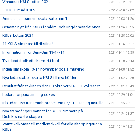
Vinnarna i KSLS-lotten 2021
2021-12-12 15:21
JULKUL med KSLS
2021-12-10 19:02
Anmälan till barnsimskola vårtermin 1
2021-12-03 11:26
Senaste nytt från KSLS föräldra- och ungdomssektionen.
2021-11-26 20:15
KSLS-Lotten 2021
2021-11-25 20:02
11 KSLS-simmare till riksfinal!
2021-11-16 19:17
Information inför Sum-Sim 13-14/11
2021-11-11 18:35
Tivolibadet blir ett skärmfritt bad
2021-11-10 20:43
Ingen simskola 13-14 november pga simtävling
2021-11-08 11:52
Nya ledarstaben ska ta KSLS till nya höjder
2021-11-02 20:20
Resultat från tävlingen den 30 oktober 2021 - Tivolibadet
2021-10-31 09:49
Ledare för parasimning sökes
2021-10-29 11:04
Inbjudan - Ny tränarstab presenteras 2/11 - Träning inställd
2021-10-25 23:11
Nya framgångar i vattnet för KSLS-simmare på
2021-10-24 21:37
Distriktsmästerskapen
Varmt välkomna till medlemskväll för alla shoppingsugna i
2021-10-19 16:21
KSLS