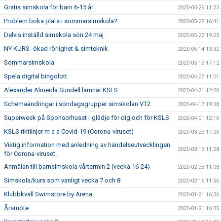
Gratis simskola för barn 6-15 år
2020-05-29 11:23
Problem boka plats i sommarsimskola?
2020-05-25 16:41
Delvis inställd simskola sön 24 maj
2020-05-23 19:25
NY KURS- ökad rörlighet & simteknik
2020-05-14 13:32
Sommarsimskola
2020-05-13 17:12
Spela digital bingolott
2020-04-27 11:01
Alexander Almeida Sundell lämnar KSLS
2020-04-21 12:00
Schemaändringar i söndagsgrupper simskolan VT2
2020-04-17 19:28
Superweek på Sponsorhuset - glädje för dig och för KSLS
2020-04-01 12:16
KSLS riktlinjer m a a Covid-19 (Corona-viruset)
2020-03-23 17:06
Viktig information med anledning av händelseutvecklingen
2020-03-13 11:28
för Corona-viruset.
Anmälan till barnsimskola vårtermin 2 (vecka 16-24)
2020-02-28 11:08
Simskola/kurs som vanligt vecka 7 och 8
2020-02-15 11:56
Klubbkväll Swimstore by Arena
2020-01-21 16:36
Årsmöte
2020-01-21 16:35