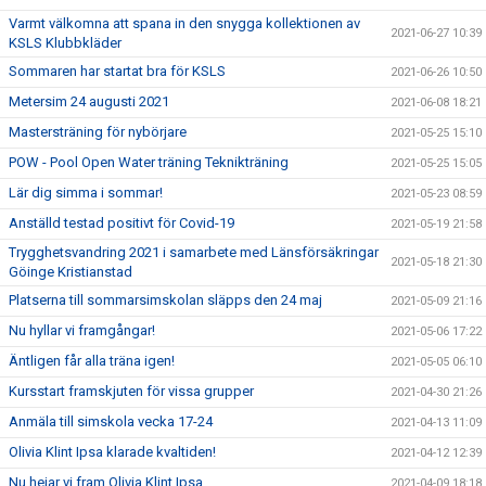
Varmt välkomna att spana in den snygga kollektionen av
2021-06-27 10:39
KSLS Klubbkläder
Sommaren har startat bra för KSLS
2021-06-26 10:50
Metersim 24 augusti 2021
2021-06-08 18:21
Mastersträning för nybörjare
2021-05-25 15:10
POW - Pool Open Water träning Teknikträning
2021-05-25 15:05
Lär dig simma i sommar!
2021-05-23 08:59
Anställd testad positivt för Covid-19
2021-05-19 21:58
Trygghetsvandring 2021 i samarbete med Länsförsäkringar
2021-05-18 21:30
Göinge Kristianstad
Platserna till sommarsimskolan släpps den 24 maj
2021-05-09 21:16
Nu hyllar vi framgångar!
2021-05-06 17:22
Äntligen får alla träna igen!
2021-05-05 06:10
Kursstart framskjuten för vissa grupper
2021-04-30 21:26
Anmäla till simskola vecka 17-24
2021-04-13 11:09
Olivia Klint Ipsa klarade kvaltiden!
2021-04-12 12:39
Nu hejar vi fram Olivia Klint Ipsa
2021-04-09 18:18