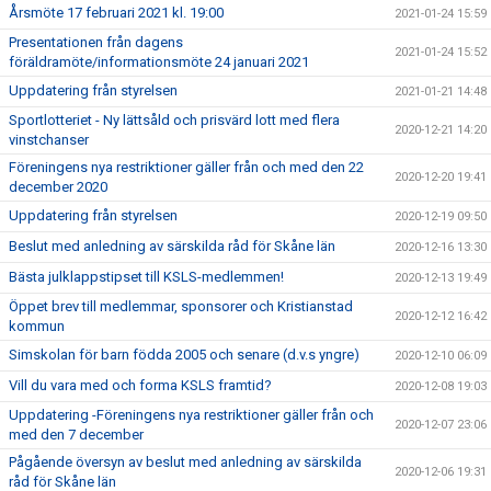
Årsmöte 17 februari 2021 kl. 19:00
2021-01-24 15:59
Presentationen från dagens
2021-01-24 15:52
föräldramöte/informationsmöte 24 januari 2021
Uppdatering från styrelsen
2021-01-21 14:48
Sportlotteriet - Ny lättsåld och prisvärd lott med flera
2020-12-21 14:20
vinstchanser
Föreningens nya restriktioner gäller från och med den 22
2020-12-20 19:41
december 2020
Uppdatering från styrelsen
2020-12-19 09:50
Beslut med anledning av särskilda råd för Skåne län
2020-12-16 13:30
Bästa julklappstipset till KSLS-medlemmen!
2020-12-13 19:49
Öppet brev till medlemmar, sponsorer och Kristianstad
2020-12-12 16:42
kommun
Simskolan för barn födda 2005 och senare (d.v.s yngre)
2020-12-10 06:09
Vill du vara med och forma KSLS framtid?
2020-12-08 19:03
Uppdatering -Föreningens nya restriktioner gäller från och
2020-12-07 23:06
med den 7 december
Pågående översyn av beslut med anledning av särskilda
2020-12-06 19:31
råd för Skåne län