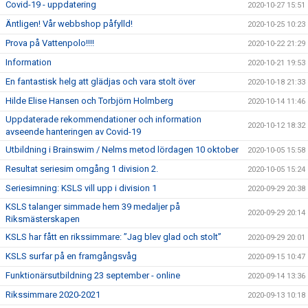
Covid-19 - uppdatering
2020-10-27 15:51
Äntligen! Vår webbshop påfylld!
2020-10-25 10:23
Prova på Vattenpolo!!!!
2020-10-22 21:29
Information
2020-10-21 19:53
En fantastisk helg att glädjas och vara stolt över
2020-10-18 21:33
Hilde Elise Hansen och Torbjörn Holmberg
2020-10-14 11:46
Uppdaterade rekommendationer och information
2020-10-12 18:32
avseende hanteringen av Covid-19
Utbildning i Brainswim / Nelms metod lördagen 10 oktober
2020-10-05 15:58
Resultat seriesim omgång 1 division 2.
2020-10-05 15:24
Seriesimning: KSLS vill upp i division 1
2020-09-29 20:38
KSLS talanger simmade hem 39 medaljer på
2020-09-29 20:14
Riksmästerskapen
KSLS har fått en rikssimmare: ”Jag blev glad och stolt”
2020-09-29 20:01
KSLS surfar på en framgångsvåg
2020-09-15 10:47
Funktionärsutbildning 23 september - online
2020-09-14 13:36
Rikssimmare 2020-2021
2020-09-13 10:18