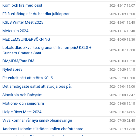
Kom och fira med oss!
2024-12-17 12:07
Få återbäring när du handlar julklappar!
2024-12-09 18:00
KSLS Winter Meet 2025
2024-12-01 12:45
Metersim 2024
2024-11-14 19:40
MEDLEMSUNDERSÖKNING
2024-10-09 19:30
Lokalodlade kvalitets-granar till kanon-pris! KSLS +
2024-10-07 19:00
Gunnars Granar = Sant
DM/JDM/Para DM
2024-10-03 19:20
Nyhetsbrev
2024-09-29 14:15
Ett enkelt sätt att stötta KSLS
2024-09-20 13:00
Det smidigaste sättet att stödja oss på!
2024-09-04 19:00
Simskola och Babysim
2024-08-08 12:47
Motions- och seniorsim
2024-08-08 12:15
Helge River Meet 2024
2024-08-07 14:05
Vi välkomnar vår nya simskoleansvarige
2024-07-30 21:45
Andreas Lidholm tillträder i rollen chefstränare
2024-07-19 17:30