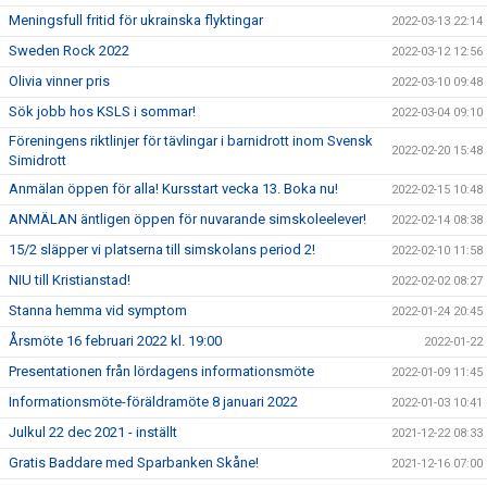
Meningsfull fritid för ukrainska flyktingar
2022-03-13 22:14
Sweden Rock 2022
2022-03-12 12:56
Olivia vinner pris
2022-03-10 09:48
Sök jobb hos KSLS i sommar!
2022-03-04 09:10
Föreningens riktlinjer för tävlingar i barnidrott inom Svensk
2022-02-20 15:48
Simidrott
Anmälan öppen för alla! Kursstart vecka 13. Boka nu!
2022-02-15 10:48
ANMÄLAN äntligen öppen för nuvarande simskoleelever!
2022-02-14 08:38
15/2 släpper vi platserna till simskolans period 2!
2022-02-10 11:58
NIU till Kristianstad!
2022-02-02 08:27
Stanna hemma vid symptom
2022-01-24 20:45
Årsmöte 16 februari 2022 kl. 19:00
2022-01-22
Presentationen från lördagens informationsmöte
2022-01-09 11:45
Informationsmöte-föräldramöte 8 januari 2022
2022-01-03 10:41
Julkul 22 dec 2021 - inställt
2021-12-22 08:33
Gratis Baddare med Sparbanken Skåne!
2021-12-16 07:00