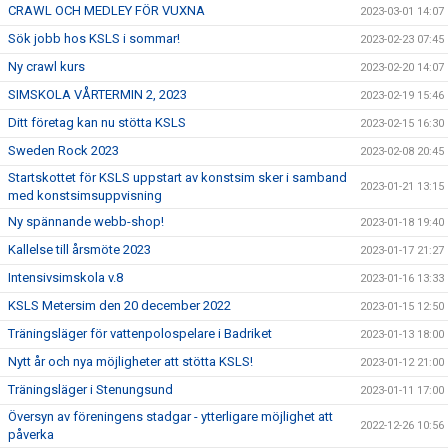
CRAWL OCH MEDLEY FÖR VUXNA
2023-03-01 14:07
Sök jobb hos KSLS i sommar!
2023-02-23 07:45
Ny crawl kurs
2023-02-20 14:07
SIMSKOLA VÅRTERMIN 2, 2023
2023-02-19 15:46
Ditt företag kan nu stötta KSLS
2023-02-15 16:30
Sweden Rock 2023
2023-02-08 20:45
Startskottet för KSLS uppstart av konstsim sker i samband
2023-01-21 13:15
med konstsimsuppvisning
Ny spännande webb-shop!
2023-01-18 19:40
Kallelse till årsmöte 2023
2023-01-17 21:27
Intensivsimskola v.8
2023-01-16 13:33
KSLS Metersim den 20 december 2022
2023-01-15 12:50
Träningsläger för vattenpolospelare i Badriket
2023-01-13 18:00
Nytt år och nya möjligheter att stötta KSLS!
2023-01-12 21:00
Träningsläger i Stenungsund
2023-01-11 17:00
Översyn av föreningens stadgar - ytterligare möjlighet att
2022-12-26 10:56
påverka