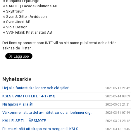
🔸Rörtjänst i Fjälkinge
🔹SANDEQ Facade Solutions AB
🔸Skyltforum
🔹Sven & Gitten Arvidsson
🔸Sven Jinert AB
🔹Viola Design
🔸VVS-Teknik Kristianstad AB
Det finns sponsorer som INTE vill ha sitt namn publicerat och därför
saknas de i listan.
Nyhetsarkiv
Hej alla fantastiska ledare och eldsjälar!
2026-05-17 21:42
KSLS SWIM FOR LIFE 14-17 maj
2026-05-14 08:09
Nu hjälps vi alla åt!
2026-05-03 21:21
Välkommen att ta del av mötet var du än befinner dig!
2026-03-31 07:49
KALLELSE TILL ÅRSMÖTE
2026-03-24 23:12
Ett enkelt sätt att skapa extra pengar till KSLS.
2026-03-13 18:45