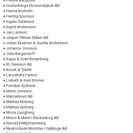
🔹Fredrik Bergqvist
🔸Gustavbergs Ekonomitjänst AB
🔹Hanna Broholm
🔸Hemlig Sponsor
🔹Ingela Österlund
🔸Ingrid Andersson
🔹Jan Larsson
🔸Jesper Tillman Måleri AB
🔹Johan Ekström & Gunilla Andersson
🔸Johanna Jonsson
🔹Julia Bergendoff
🔸Kajsa & Sven Rosenberg
🔹KL Revision Ab
🔸Krook & Tjäder
🔹Lancelotts Farmor
🔸Lisbeth & Kent Röman
🔹Familjen Sjöbeck
🔸Marie Jonsson
🔹Matcentrum AB
🔸Mattias Moberg
🔹Mattias Sjöberg
🔸Mona Ljungberg
🔹Motor & Marin i Bäckaskog AB
🔸Norva24 Miljöhantering
🔹Nyskördade Morötter i Fjälkinge AB