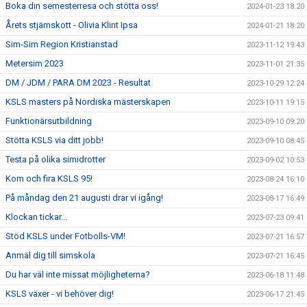
Boka din semesterresa och stötta oss!
2024-01-23 18:20
Årets stjärnskott - Olivia Klint Ipsa
2024-01-21 18:20
Sim-Sim Region Kristianstad
2023-11-12 19:43
Metersim 2023
2023-11-01 21:35
DM / JDM / PARA DM 2023 - Resultat
2023-10-29 12:24
KSLS masters på Nordiska mästerskapen
2023-10-11 19:15
Funktionärsutbildning
2023-09-10 09:20
Stötta KSLS via ditt jobb!
2023-09-10 08:45
Testa på olika simidrotter
2023-09-02 10:53
Kom och fira KSLS 95!
2023-08-24 16:10
På måndag den 21 augusti drar vi igång!
2023-08-17 16:49
Klockan tickar...
2023-07-23 09:41
Stöd KSLS under Fotbolls-VM!
2023-07-21 16:57
Anmäl dig till simskola
2023-07-21 16:45
Du har väl inte missat möjligheterna?
2023-06-18 11:48
KSLS växer - vi behöver dig!
2023-06-17 21:45