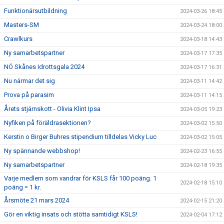
Funktionärsutbildning
2024-03-26 18:45
Masters-SM
2024-03-24 18:00
Crawlkurs
2024-03-18 14:43
Ny samarbetspartner
2024-03-17 17:35
NÖ Skånes Idrottsgala 2024
2024-03-17 16:31
Nu närmar det sig
2024-03-11 14:42
Prova på parasim
2024-03-11 14:15
Årets stjärnskott - Olivia Klint Ipsa
2024-03-05 19:23
Nyfiken på föräldrasektionen?
2024-03-02 15:50
Kerstin o Birger Buhres stipendium tilldelas Vicky Luc
2024-03-02 15:05
Ny spännande webbshop!
2024-02-23 16:55
Ny samarbetspartner
2024-02-18 19:35
Varje medlem som vandrar för KSLS får 100 poäng. 1
2024-02-18 15:10
poäng = 1 kr.
Årsmöte 21 mars 2024
2024-02-15 21:20
Gör en viktig insats och stötta samtidigt KSLS!
2024-02-04 17:12