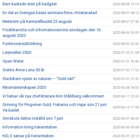
Barn kastade sten på badgäst
2020-08-08 19:19
En del av Sveriges bästa simmare finns i Kristianstad
2020-08-07 08:15
Metersim på Kantarellbadet 23 augusti
2020-08-07 07:36
Föräldramöte och informationsmöte söndagen den 16
2020-08-06 20:59
augusti 2020
Funktionärsutbildning
2020-08-05 22:26
Lerjevallen 2020
2020-07-23 21:58
Open Water
2020-07-21 20:46
Grattis Anna-Lena 50 år
2020-07-02 17:52
Stadsbarn njuter av naturen – ”Guld värt”
2020-07-01 21:35
Riksmästerskapen 2020
2020-06-28 18:03
Vi hälsar vår nya chefstränare Kim Ståhlberg välkommen!
2020-06-17 23:59
Simning för Pingvinen Guld, Fiskarna och Hajar sön 21 juni
2020-06-14 17:58
Vä-badet
Simskola delvis inställd sön 7 juni
2020-06-07 08:24
Information kring tränarstaben
2020-06-06 09:08
KSLS satsar på tränarstaben
2020-05-31 22:13