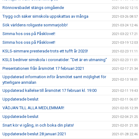
Rönnowsbadet stängs omgående
2021-04-02 12:15
Trygg och säker simskola uppskattas av många
2021-03-26 08:57
Sök världens roligaste sommarjobb!
2021-03-24 12:46
Simma hos oss på Påsklovet!
2021-03-22 17:21
Simma hos oss på Påsklovet!
2021-03-19 12:03
KSLS-simmare presterade trots ett tufft år 2020!
2021-02-23 11:11
KSLS bedriver simskola i coronatider: ”Det är en utmaning”
2021-02-23 11:01
Presentationen från årsmötet 17 februari 2021
2021-02-17 21:34
Uppdaterad information inför årsmötet samt möjlighet för
2021-02-13 18:01
ytterligare anmälan
Uppdaterad kallelse till årsmötet 17 februari kl. 19:00
2021-02-11 19:43
Uppdaterade beslut
2021-02-11 06:07
VÄDJAN TILL ALLA MEDLEMMAR!
2021-02-05 12:39
Uppdaterade beslut
2021-02-04 21:25
Snart kör vi igång, in och boka din plats!
2021-02-01 21:30
Uppdaterade beslut 28 januari 2021
2021-01-28 22:46