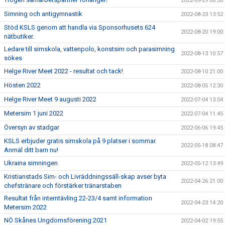
2022-09-29 00:30
Simning och antigymnastik
2022-08-23 13:52
Stöd KSLS genom att handla via Sponsorhusets 624
2022-08-20 19:00
nätbutiker.
Ledare till simskola, vattenpolo, konstsim och parasimning
2022-08-13 10:57
sökes
Helge River Meet 2022 - resultat och tack!
2022-08-10 21:00
Hösten 2022
2022-08-05 12:30
Helge River Meet 9 augusti 2022
2022-07-04 13:04
Metersim 1 juni 2022
2022-07-04 11:45
Översyn av stadgar
2022-06-06 19:45
KSLS erbjuder gratis simskola på 9 platser i sommar.
2022-05-18 08:47
Anmäl ditt barn nu!
Ukraina simningen
2022-05-12 13:49
Kristianstads Sim- och Livräddningssäll-skap avser byta
2022-04-26 21:00
chefstränare och förstärker tränarstaben
Resultat från interntävling 22-23/4 samt information
2022-04-23 14:20
Metersim 2022
NÖ Skånes Ungdomsförening 2021
2022-04-02 19:55