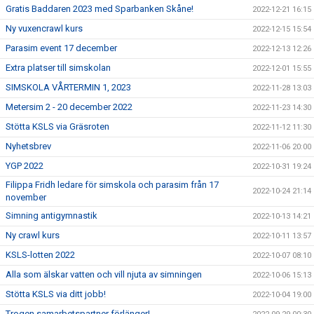
Gratis Baddaren 2023 med Sparbanken Skåne!
2022-12-21 16:15
Ny vuxencrawl kurs
2022-12-15 15:54
Parasim event 17 december
2022-12-13 12:26
Extra platser till simskolan
2022-12-01 15:55
SIMSKOLA VÅRTERMIN 1, 2023
2022-11-28 13:03
Metersim 2 - 20 december 2022
2022-11-23 14:30
Stötta KSLS via Gräsroten
2022-11-12 11:30
Nyhetsbrev
2022-11-06 20:00
YGP 2022
2022-10-31 19:24
Filippa Fridh ledare för simskola och parasim från 17
2022-10-24 21:14
november
Simning antigymnastik
2022-10-13 14:21
Ny crawl kurs
2022-10-11 13:57
KSLS-lotten 2022
2022-10-07 08:10
Alla som älskar vatten och vill njuta av simningen
2022-10-06 15:13
Stötta KSLS via ditt jobb!
2022-10-04 19:00
Trogen samarbetspartner förlänger!