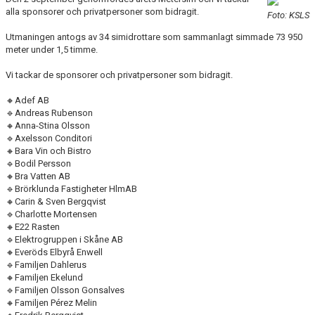
BLI PARTNER
alla sponsorer och privatpersoner som bidragit.
Foto: KSLS
Utmaningen antogs av 34 simidrottare som sammanlagt simmade 73 950
JOBBA HOS OSS!
meter under 1,5 timme.
FÖRÄLDER
Vi tackar de sponsorer och privatpersoner som bidragit.
🔸Adef AB
FUNKTIONÄR
🔹Andreas Rubenson
🔸Anna-Stina Olsson
VÅRA TÄVLINGAR
🔹Axelsson Conditori
🔸Bara Vin och Bistro
🔹Bodil Persson
VÅRA EVENEMANG
🔸Bra Vatten AB
🔹Brörklunda Fastigheter HlmAB
VERKSAMHETSHANDBOK
🔸Carin & Sven Bergqvist
🔹Charlotte Mortensen
🔸E22 Rasten
KSLS FOR UKRAINE
🔹Elektrogruppen i Skåne AB
🔸Everöds Elbyrå Enwell
WALL OF MEMORIES
🔹Familjen Dahlerus
🔸Familjen Ekelund
🔹Familjen Olsson Gonsalves
🔸Familjen Pérez Melin