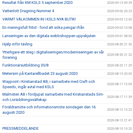
Resultat från KM KSLS 5 september 2020
2020-09-13 09:39
Vattenlott Dragning Nummer 4
2020-09-06 20:23
VARMT VÄLKOMMEN IN I KSLS NYA BUTIK!
2020-09-03 12:50
En meningsfull fritid - fond att söka pengar ifrån
2020-09-03 10:08
Lanseringen av den digitala webbshoppen uppskjuten
2020-09-01 08:05
Hjälp inför tävling
2020-08-30 21:35
Ytterligare ett steg i digitaliseringen/moderniseringen av vår
2020-08-30 21:22
förening
Funktionärsutbildning 30/8
2020-08-25 11:29
Metersim på Kantarellbadet 23 augusti 2020
2020-08-19 20:05
Waypoint i Kristianstad AB, i samarbete med Craft och
2020-08-17 15:09
Speedo, ingår avtal med KSLS
Malmsten AB i fördjupat samarbete med Kristianstads Sim-
2020-08-17 11:39
och Livräddningssällskap
Föräldramöte och informationsmöte söndagen den 16
2020-08-15 15:23
augusti 2020
2020-08-13 21:41
PRESSMEDDELANDE
2020-08-10 10:25