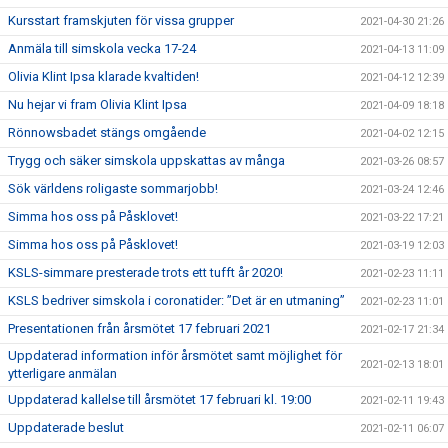
Kursstart framskjuten för vissa grupper
2021-04-30 21:26
Anmäla till simskola vecka 17-24
2021-04-13 11:09
Olivia Klint Ipsa klarade kvaltiden!
2021-04-12 12:39
Nu hejar vi fram Olivia Klint Ipsa
2021-04-09 18:18
Rönnowsbadet stängs omgående
2021-04-02 12:15
Trygg och säker simskola uppskattas av många
2021-03-26 08:57
Sök världens roligaste sommarjobb!
2021-03-24 12:46
Simma hos oss på Påsklovet!
2021-03-22 17:21
Simma hos oss på Påsklovet!
2021-03-19 12:03
KSLS-simmare presterade trots ett tufft år 2020!
2021-02-23 11:11
KSLS bedriver simskola i coronatider: ”Det är en utmaning”
2021-02-23 11:01
Presentationen från årsmötet 17 februari 2021
2021-02-17 21:34
Uppdaterad information inför årsmötet samt möjlighet för
2021-02-13 18:01
ytterligare anmälan
Uppdaterad kallelse till årsmötet 17 februari kl. 19:00
2021-02-11 19:43
Uppdaterade beslut
2021-02-11 06:07