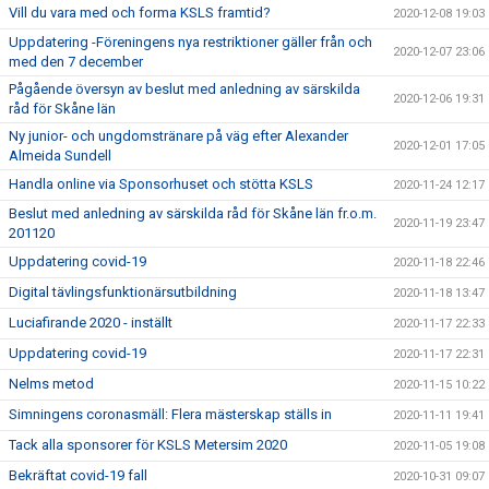
Vill du vara med och forma KSLS framtid?
2020-12-08 19:03
Uppdatering -Föreningens nya restriktioner gäller från och
2020-12-07 23:06
med den 7 december
Pågående översyn av beslut med anledning av särskilda
2020-12-06 19:31
råd för Skåne län
Ny junior- och ungdomstränare på väg efter Alexander
2020-12-01 17:05
Almeida Sundell
Handla online via Sponsorhuset och stötta KSLS
2020-11-24 12:17
Beslut med anledning av särskilda råd för Skåne län fr.o.m.
2020-11-19 23:47
201120
Uppdatering covid-19
2020-11-18 22:46
Digital tävlingsfunktionärsutbildning
2020-11-18 13:47
Luciafirande 2020 - inställt
2020-11-17 22:33
Uppdatering covid-19
2020-11-17 22:31
Nelms metod
2020-11-15 10:22
Simningens coronasmäll: Flera mästerskap ställs in
2020-11-11 19:41
Tack alla sponsorer för KSLS Metersim 2020
2020-11-05 19:08
Bekräftat covid-19 fall
2020-10-31 09:07