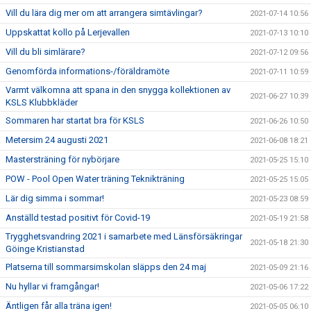
Vill du lära dig mer om att arrangera simtävlingar?
2021-07-14 10:56
Uppskattat kollo på Lerjevallen
2021-07-13 10:10
Vill du bli simlärare?
2021-07-12 09:56
Genomförda informations-/föräldramöte
2021-07-11 10:59
Varmt välkomna att spana in den snygga kollektionen av
2021-06-27 10:39
KSLS Klubbkläder
Sommaren har startat bra för KSLS
2021-06-26 10:50
Metersim 24 augusti 2021
2021-06-08 18:21
Mastersträning för nybörjare
2021-05-25 15:10
POW - Pool Open Water träning Teknikträning
2021-05-25 15:05
Lär dig simma i sommar!
2021-05-23 08:59
Anställd testad positivt för Covid-19
2021-05-19 21:58
Trygghetsvandring 2021 i samarbete med Länsförsäkringar
2021-05-18 21:30
Göinge Kristianstad
Platserna till sommarsimskolan släpps den 24 maj
2021-05-09 21:16
Nu hyllar vi framgångar!
2021-05-06 17:22
Äntligen får alla träna igen!
2021-05-05 06:10