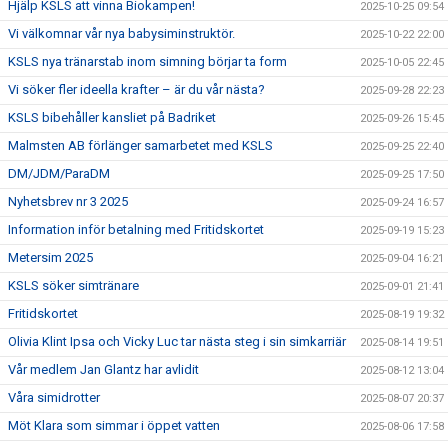
Hjälp KSLS att vinna Biokampen!
2025-10-25 09:54
Vi välkomnar vår nya babysiminstruktör.
2025-10-22 22:00
KSLS nya tränarstab inom simning börjar ta form
2025-10-05 22:45
Vi söker fler ideella krafter – är du vår nästa?
2025-09-28 22:23
KSLS bibehåller kansliet på Badriket
2025-09-26 15:45
Malmsten AB förlänger samarbetet med KSLS
2025-09-25 22:40
DM/JDM/ParaDM
2025-09-25 17:50
Nyhetsbrev nr 3 2025
2025-09-24 16:57
Information inför betalning med Fritidskortet
2025-09-19 15:23
Metersim 2025
2025-09-04 16:21
KSLS söker simtränare
2025-09-01 21:41
Fritidskortet
2025-08-19 19:32
Olivia Klint Ipsa och Vicky Luc tar nästa steg i sin simkarriär
2025-08-14 19:51
Vår medlem Jan Glantz har avlidit
2025-08-12 13:04
Våra simidrotter
2025-08-07 20:37
Möt Klara som simmar i öppet vatten
2025-08-06 17:58