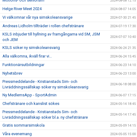
Motions- och seniorsim
2024-08-08 12:15
Helge River Meet 2024
2024-08-07 14:05
Vi välkomnar vår nya simskoleansvarige
2024-07-30 21:45
Andreas Lidholm tillträder i rollen chefstränare
2024-07-19 17:30
KSLS inbjuder till hyllning av framgångarna vid SM, JSM
2024-07-07 10:40
och JEM
KSLS söker ny simskoleansvarig
2024-06-24 21:35
Alla välkomna, ikväll firar vi…
2024-06-24 15:45
Funktionärsutbildningar
2024-06-23 14:10
Nyhetsbrev
2024-06-23 13:00
Pressmeddelande - Kristianstads Sim- och
2024-06-18 08:00
Livräddningssällskap söker ny simskoleansvarig
Ny MedlemsApp - SportAdmin
2024-06-07 17:15
Chefstränare och kanslist sökes
2024-05-14 18:45
Pressmeddelande - Kristianstads Sim- och
2024-05-14 17:45
Livräddningssällskap söker bl.a. ny chefstränare
Gratis sommarsimskola
2024-05-09 14:15
Våra evenemang
2024-05-05 15:00