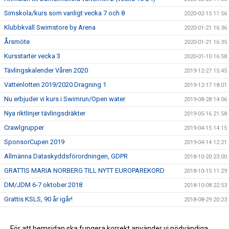
Simskola/kurs som vanligt vecka 7 och 8
2020-02-15 11:56
Klubbkväll Swimstore by Arena
2020-01-21 16:36
Årsmöte
2020-01-21 16:35
Kursstarter vecka 3
2020-01-10 16:58
Tävlingskalender Våren 2020
2019-12-27 15:45
Vattenlotten 2019/2020 Dragning 1
2019-12-17 18:01
Nu erbjuder vi kurs i Swimrun/Open water
2019-08-28 14:06
Nya riktlinjer tävlingsdräkter
2019-05-16 21:58
Crawlgrupper
2019-04-15 14:15
SponsorCupen 2019
2019-04-14 12:21
Allmänna Dataskyddsförordningen, GDPR
2018-10-20 23:00
GRATTIS MARIA NORBERG TILL NYTT EUROPAREKORD
2018-10-15 11:29
DM/JDM 6-7 oktober 2018
2018-10-08 22:53
Grattis KSLS, 90 år igår!
2018-08-29 20:23
Stöd KSLS
2017-09-30 09:10
Två nya val i menyn till vänster!
För att hemsidan ska fungera korrekt använder vi nödvändiga
2016-09-06 14:13