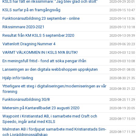
KSLS har fått en rikssimmare: ”Jag blev glad och stolt”
2020-09-29 20:01
KSLS surfar på en framgångsvåg
2020-09-15 10:47
Funktionärsutbildning 23 september - online
2020-09-14 13:36
Rikssimmare 2020-2021
2020-09-13 10:18
Resultat från KM KSLS 5 september 2020
2020-09-13 09:39
Vattenlott Dragning Nummer 4
2020-09-06 20:23
VARMT VÄLKOMMEN IN I KSLS NYA BUTIK!
2020-09-03 12:50
En meningsfull fritid - fond att söka pengar ifrån
2020-09-03 10:08
Lanseringen av den digitala webbshoppen uppskjuten
2020-09-01 08:05
Hjälp inför tävling
2020-08-30 21:35
Ytterligare ett steg i digitaliseringen/moderniseringen av vår
2020-08-30 21:22
förening
Funktionärsutbildning 30/8
2020-08-25 11:29
Metersim på Kantarellbadet 23 augusti 2020
2020-08-19 20:05
Waypoint i Kristianstad AB, i samarbete med Craft och
2020-08-17 15:09
Speedo, ingår avtal med KSLS
Malmsten AB i fördjupat samarbete med Kristianstads Sim-
2020-08-17 11:39
och Livräddningssällskap