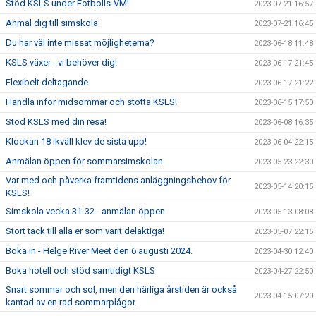
Stöd KSLS under Fotbolls-VM!
2023-07-21 16:57
Anmäl dig till simskola
2023-07-21 16:45
Du har väl inte missat möjligheterna?
2023-06-18 11:48
KSLS växer - vi behöver dig!
2023-06-17 21:45
Flexibelt deltagande
2023-06-17 21:22
Handla inför midsommar och stötta KSLS!
2023-06-15 17:50
Stöd KSLS med din resa!
2023-06-08 16:35
Klockan 18 ikväll klev de sista upp!
2023-06-04 22:15
Anmälan öppen för sommarsimskolan
2023-05-23 22:30
Var med och påverka framtidens anläggningsbehov för
2023-05-14 20:15
KSLS!
Simskola vecka 31-32 - anmälan öppen
2023-05-13 08:08
Stort tack till alla er som varit delaktiga!
2023-05-07 22:15
Boka in - Helge River Meet den 6 augusti 2024.
2023-04-30 12:40
Boka hotell och stöd samtidigt KSLS
2023-04-27 22:50
Snart sommar och sol, men den härliga årstiden är också
2023-04-15 07:20
kantad av en rad sommarplågor.