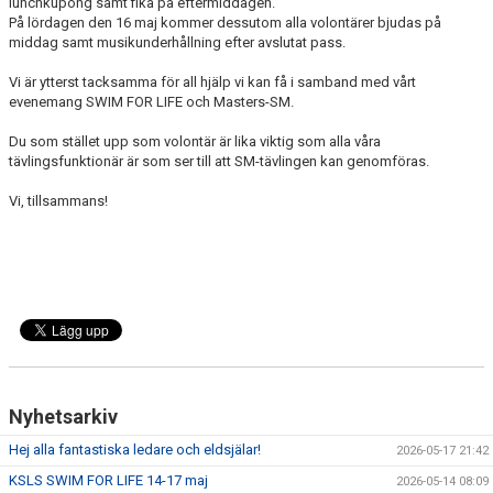
lunchkupong samt fika på eftermiddagen.
På lördagen den 16 maj kommer dessutom alla volontärer bjudas på
middag samt musikunderhållning efter avslutat pass.
Vi är ytterst tacksamma för all hjälp vi kan få i samband med vårt
evenemang SWIM FOR LIFE och Masters-SM.
Du som stället upp som volontär är lika viktig som alla våra
tävlingsfunktionär är som ser till att SM-tävlingen kan genomföras.
Vi, tillsammans!
Nyhetsarkiv
Hej alla fantastiska ledare och eldsjälar!
2026-05-17 21:42
KSLS SWIM FOR LIFE 14-17 maj
2026-05-14 08:09