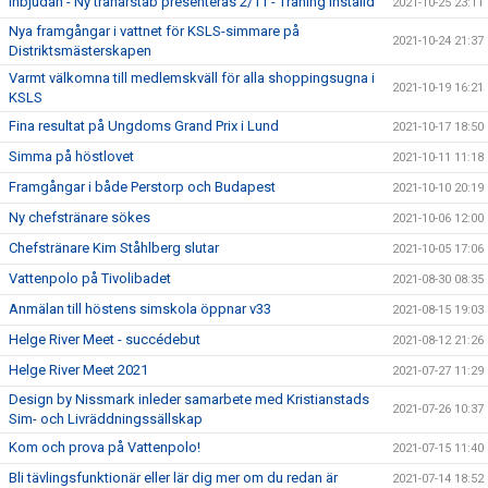
Inbjudan - Ny tränarstab presenteras 2/11 - Träning inställd
2021-10-25 23:11
Nya framgångar i vattnet för KSLS-simmare på
2021-10-24 21:37
Distriktsmästerskapen
Varmt välkomna till medlemskväll för alla shoppingsugna i
2021-10-19 16:21
KSLS
Fina resultat på Ungdoms Grand Prix i Lund
2021-10-17 18:50
Simma på höstlovet
2021-10-11 11:18
Framgångar i både Perstorp och Budapest
2021-10-10 20:19
Ny chefstränare sökes
2021-10-06 12:00
Chefstränare Kim Ståhlberg slutar
2021-10-05 17:06
Vattenpolo på Tivolibadet
2021-08-30 08:35
Anmälan till höstens simskola öppnar v33
2021-08-15 19:03
Helge River Meet - succédebut
2021-08-12 21:26
Helge River Meet 2021
2021-07-27 11:29
Design by Nissmark inleder samarbete med Kristianstads
2021-07-26 10:37
Sim- och Livräddningssällskap
Kom och prova på Vattenpolo!
2021-07-15 11:40
Bli tävlingsfunktionär eller lär dig mer om du redan är
2021-07-14 18:52