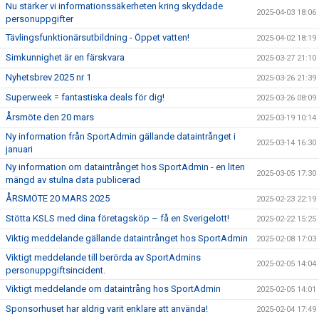
Nu stärker vi informationssäkerheten kring skyddade
2025-04-03 18:06
personuppgifter
Tävlingsfunktionärsutbildning - Öppet vatten!
2025-04-02 18:19
Simkunnighet är en färskvara
2025-03-27 21:10
Nyhetsbrev 2025 nr 1
2025-03-26 21:39
Superweek = fantastiska deals för dig!
2025-03-26 08:09
Årsmöte den 20 mars
2025-03-19 10:14
Ny information från SportAdmin gällande dataintrånget i
2025-03-14 16:30
januari
Ny information om dataintrånget hos SportAdmin - en liten
2025-03-05 17:30
mängd av stulna data publicerad
ÅRSMÖTE 20 MARS 2025
2025-02-23 22:19
Stötta KSLS med dina företagsköp – få en Sverigelott!
2025-02-22 15:25
Viktig meddelande gällande dataintrånget hos SportAdmin
2025-02-08 17:03
Viktigt meddelande till berörda av SportAdmins
2025-02-05 14:04
personuppgiftsincident.
Viktigt meddelande om dataintrång hos SportAdmin
2025-02-05 14:01
Sponsorhuset har aldrig varit enklare att använda!
2025-02-04 17:49