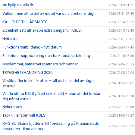
Nu hjälps vi alla åt!
2026-05-03 21:21
Välkommen att ta del av mötet var du än befinner dig!
2026-03-31 07:49
KALLELSE TILL ÅRSMÖTE
2026-03-24 23:12
Ett enkelt sätt att skapa extra pengar till KSLS.
2026-03-13 18:45
Nytt avtal
2026-03-01 19:07
Funktionärsutbildning - nytt datum
2026-02-24 17:45
Funktionärsuppdatering och funktionärsutbildning
2026-02-10 18:58
Medlemmar, samarbetspartners och vänner,
2026-02-06 20:55
TRYGGHETSVANDRING 2026
2026-02-03 19:04
Vi söker fler ideella krafter – vill du bli en del av något
2026-01-25 16:01
större?
Vill du stötta KSLS på ett enkelt sätt – utan att det kostar
2026-01-25 15:38
dig något extra?
Nyhetsbrev
2025-12-21 20:08
Tack till er som valt KSLS!
2025-11-05 17:27
RF-SISU Skåne bjuder in till föreläsning på Kristianstads
2025-10-25 10:32
teater den 18 november