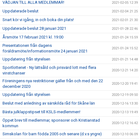
VÄDJAN TILL ALLA MEDLEMMAR!
2021-02-05 12:39
Uppdaterade beslut
2021-02-04 21:25
Snart kör vi igång, in och boka din plats!
2021-02-01 21:30
Uppdaterade beslut 28 januari 2021
2021-01-28 22:46
Årsmöte 17 februari 2021 kl. 19:00
2021-01-24 15:59
Presentationen från dagens
2021-01-24 15:52
föräldramöte/informationsmöte 24 januari 2021
Uppdatering från styrelsen
2021-01-21 14:48
Sportlotteriet - Ny lättsåld och prisvärd lott med flera
2020-12-21 14:20
vinstchanser
Föreningens nya restriktioner gäller från och med den 22
2020-12-20 19:41
december 2020
Uppdatering från styrelsen
2020-12-19 09:50
Beslut med anledning av särskilda råd för Skåne län
2020-12-16 13:30
Bästa julklappstipset till KSLS-medlemmen!
2020-12-13 19:49
Öppet brev till medlemmar, sponsorer och Kristianstad
2020-12-12 16:42
kommun
Simskolan för barn födda 2005 och senare (d.v.s yngre)
2020-12-10 06:09