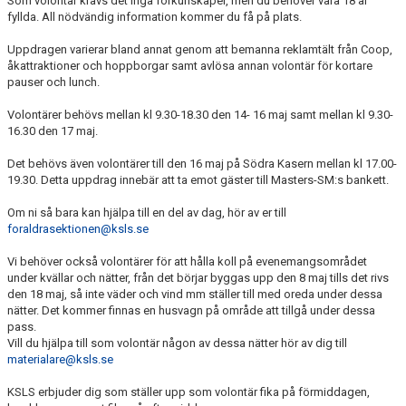
Som volontär krävs det inga förkunskaper, men du behöver vara 18 år
fyllda. All nödvändig information kommer du få på plats.
Uppdragen varierar bland annat genom att bemanna reklamtält från Coop,
åkattraktioner och hoppborgar samt avlösa annan volontär för kortare
pauser och lunch.
Volontärer behövs mellan kl 9.30-18.30 den 14- 16 maj samt mellan kl 9.30-
16.30 den 17 maj.
Det behövs även volontärer till den 16 maj på Södra Kasern mellan kl 17.00-
19.30. Detta uppdrag innebär att ta emot gäster till Masters-SM:s bankett.
Om ni så bara kan hjälpa till en del av dag, hör av er till
foraldrasektionen@ksls.se
Vi behöver också volontärer för att hålla koll på evenemangsområdet
under kvällar och nätter, från det börjar byggas upp den 8 maj tills det rivs
den 18 maj, så inte väder och vind mm ställer till med oreda under dessa
nätter. Det kommer finnas en husvagn på område att tillgå under dessa
pass.
Vill du hjälpa till som volontär någon av dessa nätter hör av dig till
materialare@ksls.se
KSLS erbjuder dig som ställer upp som volontär fika på förmiddagen,