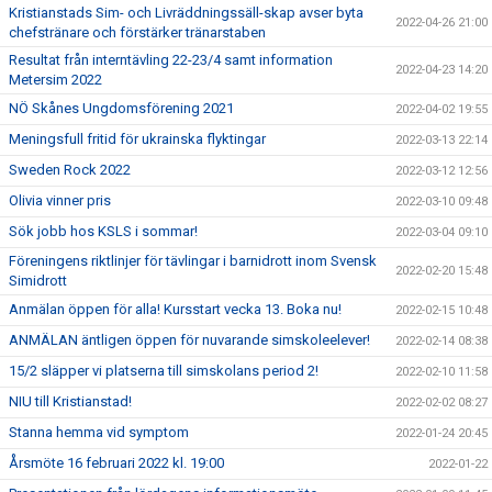
Kristianstads Sim- och Livräddningssäll-skap avser byta
2022-04-26 21:00
chefstränare och förstärker tränarstaben
Resultat från interntävling 22-23/4 samt information
2022-04-23 14:20
Metersim 2022
NÖ Skånes Ungdomsförening 2021
2022-04-02 19:55
Meningsfull fritid för ukrainska flyktingar
2022-03-13 22:14
Sweden Rock 2022
2022-03-12 12:56
Olivia vinner pris
2022-03-10 09:48
Sök jobb hos KSLS i sommar!
2022-03-04 09:10
Föreningens riktlinjer för tävlingar i barnidrott inom Svensk
2022-02-20 15:48
Simidrott
Anmälan öppen för alla! Kursstart vecka 13. Boka nu!
2022-02-15 10:48
ANMÄLAN äntligen öppen för nuvarande simskoleelever!
2022-02-14 08:38
15/2 släpper vi platserna till simskolans period 2!
2022-02-10 11:58
NIU till Kristianstad!
2022-02-02 08:27
Stanna hemma vid symptom
2022-01-24 20:45
Årsmöte 16 februari 2022 kl. 19:00
2022-01-22