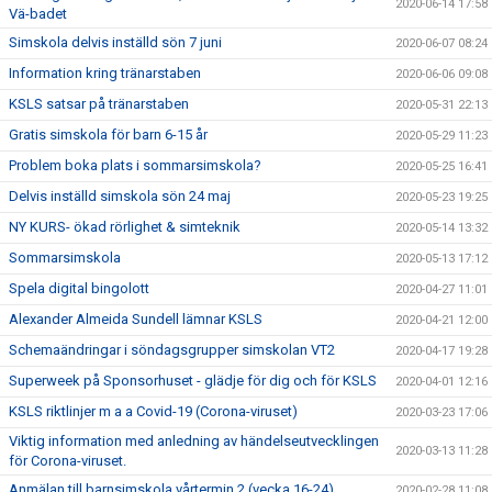
2020-06-14 17:58
Vä-badet
Simskola delvis inställd sön 7 juni
2020-06-07 08:24
Information kring tränarstaben
2020-06-06 09:08
KSLS satsar på tränarstaben
2020-05-31 22:13
Gratis simskola för barn 6-15 år
2020-05-29 11:23
Problem boka plats i sommarsimskola?
2020-05-25 16:41
Delvis inställd simskola sön 24 maj
2020-05-23 19:25
NY KURS- ökad rörlighet & simteknik
2020-05-14 13:32
Sommarsimskola
2020-05-13 17:12
Spela digital bingolott
2020-04-27 11:01
Alexander Almeida Sundell lämnar KSLS
2020-04-21 12:00
Schemaändringar i söndagsgrupper simskolan VT2
2020-04-17 19:28
Superweek på Sponsorhuset - glädje för dig och för KSLS
2020-04-01 12:16
KSLS riktlinjer m a a Covid-19 (Corona-viruset)
2020-03-23 17:06
Viktig information med anledning av händelseutvecklingen
2020-03-13 11:28
för Corona-viruset.
Anmälan till barnsimskola vårtermin 2 (vecka 16-24)
2020-02-28 11:08