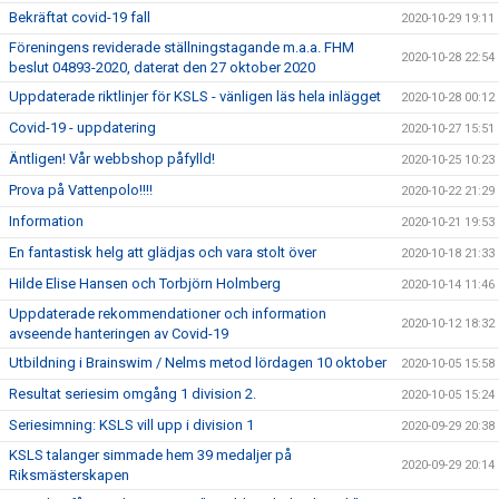
Bekräftat covid-19 fall
2020-10-29 19:11
Föreningens reviderade ställningstagande m.a.a. FHM
2020-10-28 22:54
beslut 04893-2020, daterat den 27 oktober 2020
Uppdaterade riktlinjer för KSLS - vänligen läs hela inlägget
2020-10-28 00:12
Covid-19 - uppdatering
2020-10-27 15:51
Äntligen! Vår webbshop påfylld!
2020-10-25 10:23
Prova på Vattenpolo!!!!
2020-10-22 21:29
Information
2020-10-21 19:53
En fantastisk helg att glädjas och vara stolt över
2020-10-18 21:33
Hilde Elise Hansen och Torbjörn Holmberg
2020-10-14 11:46
Uppdaterade rekommendationer och information
2020-10-12 18:32
avseende hanteringen av Covid-19
Utbildning i Brainswim / Nelms metod lördagen 10 oktober
2020-10-05 15:58
Resultat seriesim omgång 1 division 2.
2020-10-05 15:24
Seriesimning: KSLS vill upp i division 1
2020-09-29 20:38
KSLS talanger simmade hem 39 medaljer på
2020-09-29 20:14
Riksmästerskapen