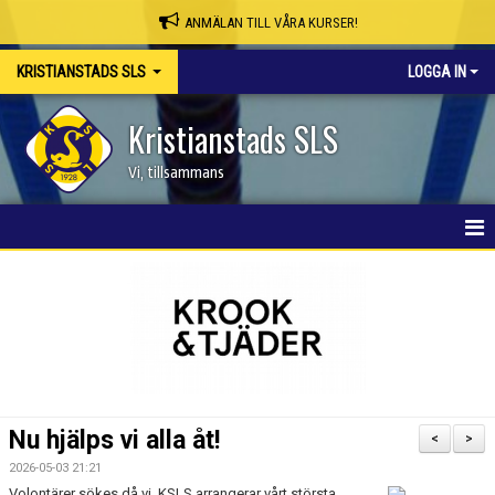
ANMÄLAN TILL VÅRA KURSER!
KRISTIANSTADS SLS
LOGGA IN
Kristianstads SLS
Vi, tillsammans
HEM
NYHETER
OM KLUBBEN
SKAPA MEDLEMSKONTO/BOKA PLATS
Nu hjälps vi alla åt!
<
>
KSLS WEBBSHOP
2026-05-03 21:21
Volontärer sökes då vi, KSLS arrangerar vårt största