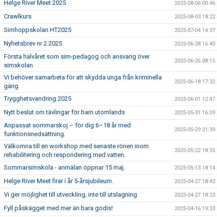
Helge River Meet 2025
2025-08-06 00:46
Crawlkurs
2025-08-03 18:22
Simhoppskolan HT2025
2025-07-04 14:37
Nyhetsbrev nr 2 2025
2025-06-28 16:40
Första halvåret som sim-pedagog och ansvarig över
2025-06-26 08:15
simskolan
Vi behöver samarbeta för att skydda unga från kriminella
2025-06-18 17:32
gäng
Trygghetsvandring 2025
2025-06-01 12:47
Nytt beslut om tävlingar för barn utomlands
2025-05-31 16:09
Anpassat sommarskoj – för dig 6–18 år med
2025-05-29 21:39
funktionsnedsättning.
Välkomna till en workshop med senaste rönen inom
2025-05-22 18:55
rehabilitering och respondering med vatten.
Sommarsimskola - anmälan öppnar 15 maj.
2025-05-13 18:14
Helge River Meet firar i år 5-årsjubileum.
2025-04-27 18:42
Vi ger möjlighet till utveckling, inte till utslagning
2025-04-27 18:23
Fyll påskägget med mer än bara godis!
2025-04-16 19:33