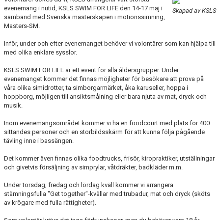
BLI PARTNER
evenemang i nutid, KSLS SWIM FOR LIFE den 14-17 maj i
Skapad av KSLS
samband med Svenska mästerskapen i motionssimning,
Masters-SM.
JOBBA HOS OSS!
Inför, under och efter evenemanget behöver vi volontärer som kan hjälpa till
FÖRÄLDER
med olika enklare sysslor.
KSLS SWIM FOR LIFE är ett event för alla åldersgrupper. Under
FUNKTIONÄR
evenemanget kommer det finnas möjligheter för besökare att prova på
våra olika simidrotter, ta simborgarmärket, åka karuseller, hoppa i
VÅRA TÄVLINGAR
hoppborg, möjligen till ansiktsmålning eller bara njuta av mat, dryck och
musik.
VÅRA EVENEMANG
Inom evenemangsområdet kommer vi ha en foodcourt med plats för 400
sittandes personer och en storbildsskärm för att kunna följa pågående
VERKSAMHETSHANDBOK
tävling inne i bassängen.
Det kommer även finnas olika foodtrucks, frisör, kiropraktiker, utställningar
KSLS FOR UKRAINE
och givetvis försäljning av simprylar, våtdräkter, badkläder m.m.
WALL OF MEMORIES
Under torsdag, fredag och lördag kväll kommer vi arrangera
stämningsfulla "Get together"-kvällar med trubadur, mat och dryck (sköts
av krögare med fulla rättigheter).