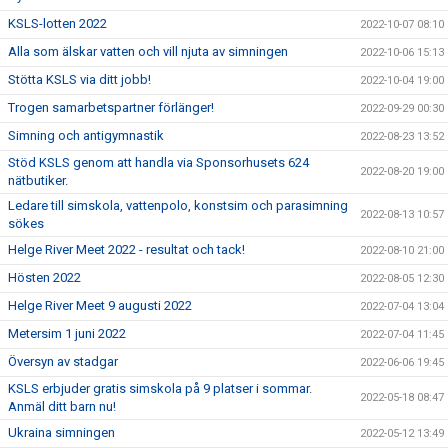
KSLS-lotten 2022
2022-10-07 08:10
Alla som älskar vatten och vill njuta av simningen
2022-10-06 15:13
Stötta KSLS via ditt jobb!
2022-10-04 19:00
Trogen samarbetspartner förlänger!
2022-09-29 00:30
Simning och antigymnastik
2022-08-23 13:52
Stöd KSLS genom att handla via Sponsorhusets 624
2022-08-20 19:00
nätbutiker.
Ledare till simskola, vattenpolo, konstsim och parasimning
2022-08-13 10:57
sökes
Helge River Meet 2022 - resultat och tack!
2022-08-10 21:00
Hösten 2022
2022-08-05 12:30
Helge River Meet 9 augusti 2022
2022-07-04 13:04
Metersim 1 juni 2022
2022-07-04 11:45
Översyn av stadgar
2022-06-06 19:45
KSLS erbjuder gratis simskola på 9 platser i sommar.
2022-05-18 08:47
Anmäl ditt barn nu!
Ukraina simningen
2022-05-12 13:49