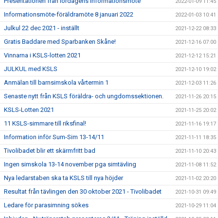
Presentationen från lördagens informationsmöte
2022-01-09 11:45
Informationsmöte-föräldramöte 8 januari 2022
2022-01-03 10:41
Julkul 22 dec 2021 - inställt
2021-12-22 08:33
Gratis Baddare med Sparbanken Skåne!
2021-12-16 07:00
Vinnarna i KSLS-lotten 2021
2021-12-12 15:21
JULKUL med KSLS
2021-12-10 19:02
Anmälan till barnsimskola vårtermin 1
2021-12-03 11:26
Senaste nytt från KSLS föräldra- och ungdomssektionen.
2021-11-26 20:15
KSLS-Lotten 2021
2021-11-25 20:02
11 KSLS-simmare till riksfinal!
2021-11-16 19:17
Information inför Sum-Sim 13-14/11
2021-11-11 18:35
Tivolibadet blir ett skärmfritt bad
2021-11-10 20:43
Ingen simskola 13-14 november pga simtävling
2021-11-08 11:52
Nya ledarstaben ska ta KSLS till nya höjder
2021-11-02 20:20
Resultat från tävlingen den 30 oktober 2021 - Tivolibadet
2021-10-31 09:49
Ledare för parasimning sökes
2021-10-29 11:04