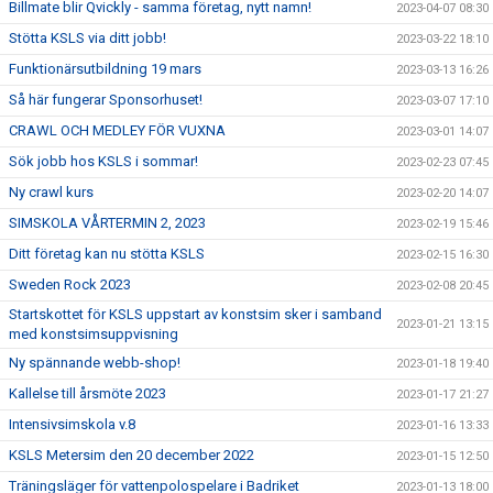
Billmate blir Qvickly - samma företag, nytt namn!
2023-04-07 08:30
Stötta KSLS via ditt jobb!
2023-03-22 18:10
Funktionärsutbildning 19 mars
2023-03-13 16:26
Så här fungerar Sponsorhuset!
2023-03-07 17:10
CRAWL OCH MEDLEY FÖR VUXNA
2023-03-01 14:07
Sök jobb hos KSLS i sommar!
2023-02-23 07:45
Ny crawl kurs
2023-02-20 14:07
SIMSKOLA VÅRTERMIN 2, 2023
2023-02-19 15:46
Ditt företag kan nu stötta KSLS
2023-02-15 16:30
Sweden Rock 2023
2023-02-08 20:45
Startskottet för KSLS uppstart av konstsim sker i samband
2023-01-21 13:15
med konstsimsuppvisning
Ny spännande webb-shop!
2023-01-18 19:40
Kallelse till årsmöte 2023
2023-01-17 21:27
Intensivsimskola v.8
2023-01-16 13:33
KSLS Metersim den 20 december 2022
2023-01-15 12:50
Träningsläger för vattenpolospelare i Badriket
2023-01-13 18:00