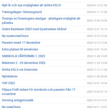
Nytt år och nya möjligheter att stötta KSLS!
2023-01-12 21:00
Träningsläger i Stenungsund
2023-01-11 17:00
Översyn av föreningens stadgar - ytterligare möjlighet att
2022-12-26 10:56
påverka
Gratis Baddaren 2023 med Sparbanken Skåne!
2022-12-21 16:15
Ny vuxencrawl kurs
2022-12-15 15:54
Parasim event 17 december
2022-12-13 12:26
Extra platser till simskolan
2022-12-01 15:55
SIMSKOLA VÅRTERMIN 1, 2023
2022-11-28 13:03
Metersim 2 - 20 december 2022
2022-11-23 14:30
Stötta KSLS via Gräsroten
2022-11-12 11:30
Nyhetsbrev
2022-11-06 20:00
YGP 2022
2022-10-31 19:24
Filippa Fridh ledare för simskola och parasim från 17
2022-10-24 21:14
november
Simning antigymnastik
2022-10-13 14:21
Ny crawl kurs
2022-10-11 13:57