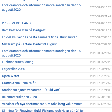
Föräldramöte och informationsmöte söndagen den 16
2020-08-15 15:23
augusti 2020
2020-08-13 21:41
PRESSMEDDELANDE
2020-08-10 10:25
Barn kastade sten på badgäst
2020-08-08 19:19
En del av Sveriges bästa simmare finns i Kristianstad
2020-08-07 08:15
Metersim på Kantarellbadet 23 augusti
2020-08-07 07:36
Föräldramöte och informationsmöte söndagen den 16
2020-08-06 20:59
augusti 2020
Funktionärsutbildning
2020-08-05 22:26
Lerjevallen 2020
2020-07-23 21:58
Open Water
2020-07-21 20:46
Grattis Anna-Lena 50 år
2020-07-02 17:52
Stadsbarn njuter av naturen – ”Guld värt”
2020-07-01 21:35
Riksmästerskapen 2020
2020-06-28 18:03
Vi hälsar vår nya chefstränare Kim Ståhlberg välkommen!
2020-06-17 23:59
Simning för Pingvinen Guld, Fiskarna och Hajar sön 21 juni