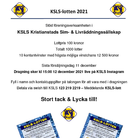
BLI PARTNER
JOBBA HOS OSS!
FÖRÄLDER
FUNKTIONÄR
VÅRA TÄVLINGAR
VÅRA EVENEMANG
VERKSAMHETSHANDBOK
KSLS FOR UKRAINE
WALL OF MEMORIES