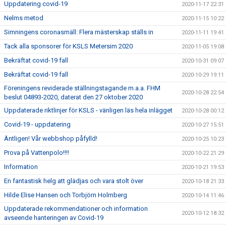
Uppdatering covid-19
2020-11-17 22:31
Nelms metod
2020-11-15 10:22
Simningens coronasmäll: Flera mästerskap ställs in
2020-11-11 19:41
Tack alla sponsorer för KSLS Metersim 2020
2020-11-05 19:08
Bekräftat covid-19 fall
2020-10-31 09:07
Bekräftat covid-19 fall
2020-10-29 19:11
Föreningens reviderade ställningstagande m.a.a. FHM
2020-10-28 22:54
beslut 04893-2020, daterat den 27 oktober 2020
Uppdaterade riktlinjer för KSLS - vänligen läs hela inlägget
2020-10-28 00:12
Covid-19 - uppdatering
2020-10-27 15:51
Äntligen! Vår webbshop påfylld!
2020-10-25 10:23
Prova på Vattenpolo!!!!
2020-10-22 21:29
Information
2020-10-21 19:53
En fantastisk helg att glädjas och vara stolt över
2020-10-18 21:33
Hilde Elise Hansen och Torbjörn Holmberg
2020-10-14 11:46
Uppdaterade rekommendationer och information
2020-10-12 18:32
avseende hanteringen av Covid-19