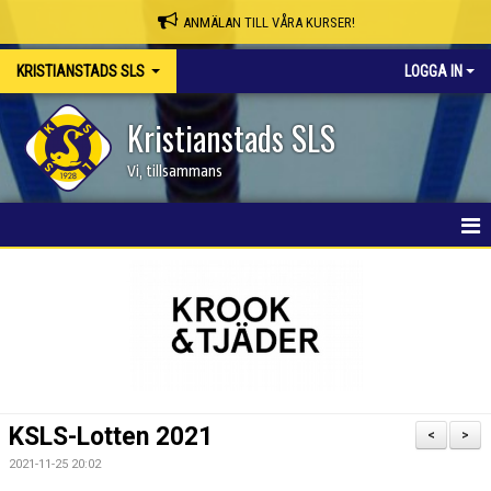
ANMÄLAN TILL VÅRA KURSER!
KRISTIANSTADS SLS
LOGGA IN
Kristianstads SLS
Vi, tillsammans
HEM
NYHETER
OM KLUBBEN
SKAPA MEDLEMSKONTO/BOKA PLATS
KSLS-Lotten 2021
<
>
KSLS WEBBSHOP
2021-11-25 20:02