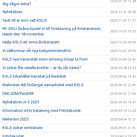
2026-01-25 15:38
dig något extra?
Nyhetsbrev
2025-12-21 20:08
Tack till er som valt KSLS!
2025-11-05 17:27
RF-SISU Skåne bjuder in till föreläsning på Kristianstads
2025-10-25 10:32
teater den 18 november
Hjälp KSLS att vinna Biokampen!
2025-10-25 09:54
Vi välkomnar vår nya babysiminstruktör.
2025-10-22 22:00
KSLS nya tränarstab inom simning börjar ta form
2025-10-05 22:45
Vi söker fler ideella krafter – är du vår nästa?
2025-09-28 22:23
KSLS bibehåller kansliet på Badriket
2025-09-26 15:45
Malmsten AB förlänger samarbetet med KSLS
2025-09-25 22:40
DM/JDM/ParaDM
2025-09-25 17:50
Nyhetsbrev nr 3 2025
2025-09-24 16:57
Information inför betalning med Fritidskortet
2025-09-19 15:23
Metersim 2025
2025-09-04 16:21
KSLS söker simtränare
2025-09-01 21:41
Fritidskortet
2025-08-19 19:32