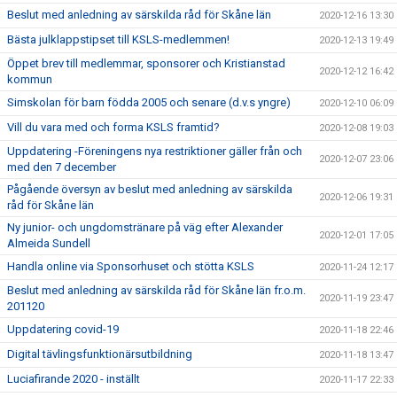
Beslut med anledning av särskilda råd för Skåne län
2020-12-16 13:30
Bästa julklappstipset till KSLS-medlemmen!
2020-12-13 19:49
Öppet brev till medlemmar, sponsorer och Kristianstad
2020-12-12 16:42
kommun
Simskolan för barn födda 2005 och senare (d.v.s yngre)
2020-12-10 06:09
Vill du vara med och forma KSLS framtid?
2020-12-08 19:03
Uppdatering -Föreningens nya restriktioner gäller från och
2020-12-07 23:06
med den 7 december
Pågående översyn av beslut med anledning av särskilda
2020-12-06 19:31
råd för Skåne län
Ny junior- och ungdomstränare på väg efter Alexander
2020-12-01 17:05
Almeida Sundell
Handla online via Sponsorhuset och stötta KSLS
2020-11-24 12:17
Beslut med anledning av särskilda råd för Skåne län fr.o.m.
2020-11-19 23:47
201120
Uppdatering covid-19
2020-11-18 22:46
Digital tävlingsfunktionärsutbildning
2020-11-18 13:47
Luciafirande 2020 - inställt
2020-11-17 22:33