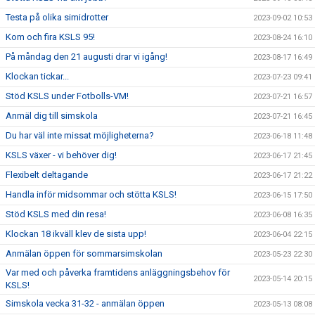
Testa på olika simidrotter
2023-09-02 10:53
Kom och fira KSLS 95!
2023-08-24 16:10
På måndag den 21 augusti drar vi igång!
2023-08-17 16:49
Klockan tickar...
2023-07-23 09:41
Stöd KSLS under Fotbolls-VM!
2023-07-21 16:57
Anmäl dig till simskola
2023-07-21 16:45
Du har väl inte missat möjligheterna?
2023-06-18 11:48
KSLS växer - vi behöver dig!
2023-06-17 21:45
Flexibelt deltagande
2023-06-17 21:22
Handla inför midsommar och stötta KSLS!
2023-06-15 17:50
Stöd KSLS med din resa!
2023-06-08 16:35
Klockan 18 ikväll klev de sista upp!
2023-06-04 22:15
Anmälan öppen för sommarsimskolan
2023-05-23 22:30
Var med och påverka framtidens anläggningsbehov för
2023-05-14 20:15
KSLS!
Simskola vecka 31-32 - anmälan öppen
2023-05-13 08:08