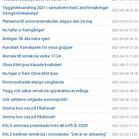
Trygghetsvandring 2021 i samarbete med Länsförsäkringar
2021-05-18 21:30
Göinge Kristianstad
Platserna till sommarsimskolan släpps den 24 maj
2021-05-09 21:16
Nu hyllar vi framgångar!
2021-05-06 17:22
Äntligen får alla träna igen!
2021-05-05 06:10
Kursstart framskjuten för vissa grupper
2021-04-30 21:26
Anmäla till simskola vecka 17-24
2021-04-13 11:09
Olivia Klint Ipsa klarade kvaltiden!
2021-04-12 12:39
Nu hejar vi fram Olivia Klint Ipsa
2021-04-09 18:18
Rönnowsbadet stängs omgående
2021-04-02 12:15
Trygg och säker simskola uppskattas av många
2021-03-26 08:57
Sök världens roligaste sommarjobb!
2021-03-24 12:46
Simma hos oss på Påsklovet!
2021-03-22 17:21
Simma hos oss på Påsklovet!
2021-03-19 12:03
KSLS-simmare presterade trots ett tufft år 2020!
2021-02-23 11:11
KSLS bedriver simskola i coronatider: ”Det är en utmaning”
2021-02-23 11:01