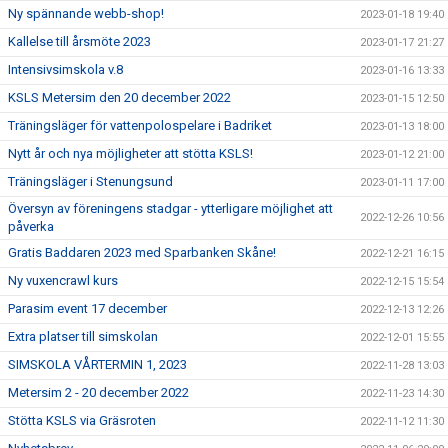
Ny spännande webb-shop!
2023-01-18 19:40
Kallelse till årsmöte 2023
2023-01-17 21:27
Intensivsimskola v.8
2023-01-16 13:33
KSLS Metersim den 20 december 2022
2023-01-15 12:50
Träningsläger för vattenpolospelare i Badriket
2023-01-13 18:00
Nytt år och nya möjligheter att stötta KSLS!
2023-01-12 21:00
Träningsläger i Stenungsund
2023-01-11 17:00
Översyn av föreningens stadgar - ytterligare möjlighet att
2022-12-26 10:56
påverka
Gratis Baddaren 2023 med Sparbanken Skåne!
2022-12-21 16:15
Ny vuxencrawl kurs
2022-12-15 15:54
Parasim event 17 december
2022-12-13 12:26
Extra platser till simskolan
2022-12-01 15:55
SIMSKOLA VÅRTERMIN 1, 2023
2022-11-28 13:03
Metersim 2 - 20 december 2022
2022-11-23 14:30
Stötta KSLS via Gräsroten
2022-11-12 11:30