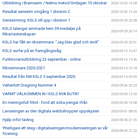
Utbildning i Brainswim / Nelms metod lördagen 10 oktober
2020-10-05 15:58
Resultat seriesim omgång 1 division 2.
2020-10-05 15:24
Seriesimning: KSLS vill upp i division 1
2020-09-29 20:38
KSLS talanger simmade hem 39 medaljer på
2020-09-29 20:14
Riksmästerskapen
KSLS har fått en rikssimmare: ”Jag blev glad och stolt”
2020-09-29 20:01
KSLS surfar på en framgångsvåg
2020-09-15 10:47
Funktionärsutbildning 23 september - online
2020-09-14 13:36
Rikssimmare 2020-2021
2020-09-13 10:18
Resultat från KM KSLS 5 september 2020
2020-09-13 09:39
Vattenlott Dragning Nummer 4
2020-09-06 20:23
VARMT VÄLKOMMEN IN I KSLS NYA BUTIK!
2020-09-03 12:50
En meningsfull fritid - fond att söka pengar ifrån
2020-09-03 10:08
Lanseringen av den digitala webbshoppen uppskjuten
2020-09-01 08:05
Hjälp inför tävling
2020-08-30 21:35
Ytterligare ett steg i digitaliseringen/moderniseringen av vår
2020-08-30 21:22
förening