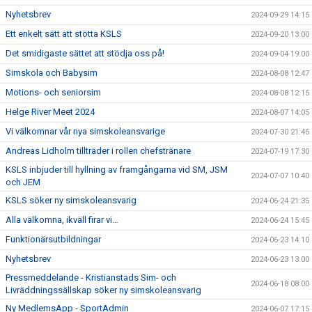
Nyhetsbrev
2024-09-29 14:15
Ett enkelt sätt att stötta KSLS
2024-09-20 13:00
Det smidigaste sättet att stödja oss på!
2024-09-04 19:00
Simskola och Babysim
2024-08-08 12:47
Motions- och seniorsim
2024-08-08 12:15
Helge River Meet 2024
2024-08-07 14:05
Vi välkomnar vår nya simskoleansvarige
2024-07-30 21:45
Andreas Lidholm tillträder i rollen chefstränare
2024-07-19 17:30
KSLS inbjuder till hyllning av framgångarna vid SM, JSM
2024-07-07 10:40
och JEM
KSLS söker ny simskoleansvarig
2024-06-24 21:35
Alla välkomna, ikväll firar vi…
2024-06-24 15:45
Funktionärsutbildningar
2024-06-23 14:10
Nyhetsbrev
2024-06-23 13:00
Pressmeddelande - Kristianstads Sim- och
2024-06-18 08:00
Livräddningssällskap söker ny simskoleansvarig
Ny MedlemsApp - SportAdmin
2024-06-07 17:15