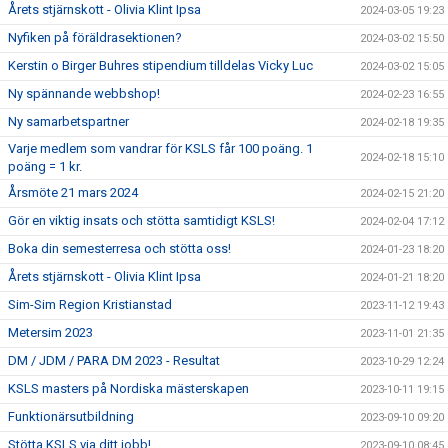
Årets stjärnskott - Olivia Klint Ipsa
2024-03-05 19:23
Nyfiken på föräldrasektionen?
2024-03-02 15:50
Kerstin o Birger Buhres stipendium tilldelas Vicky Luc
2024-03-02 15:05
Ny spännande webbshop!
2024-02-23 16:55
Ny samarbetspartner
2024-02-18 19:35
Varje medlem som vandrar för KSLS får 100 poäng. 1
2024-02-18 15:10
poäng = 1 kr.
Årsmöte 21 mars 2024
2024-02-15 21:20
Gör en viktig insats och stötta samtidigt KSLS!
2024-02-04 17:12
Boka din semesterresa och stötta oss!
2024-01-23 18:20
Årets stjärnskott - Olivia Klint Ipsa
2024-01-21 18:20
Sim-Sim Region Kristianstad
2023-11-12 19:43
Metersim 2023
2023-11-01 21:35
DM / JDM / PARA DM 2023 - Resultat
2023-10-29 12:24
KSLS masters på Nordiska mästerskapen
2023-10-11 19:15
Funktionärsutbildning
2023-09-10 09:20
Stötta KSLS via ditt jobb!
2023-09-10 08:45