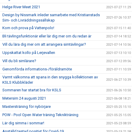
Helge River Meet 2021
2021-07-27 11:29
Design by Nissmark inleder samarbete med Kristianstads
2021-07-26 10:37
Sim- och Livräddningssällskap
Kom och prova på Vattenpolo!
2021-07-15 11:40
Bli tävlingsfunktionär eller lär dig mer om du redan är
2021-07-14 18:52
Vill du lära dig mer om att arrangera simtävlingar?
2021-07-14 10:56
Uppskattat kollo på Lerjevallen
2021-07-13 10:10
Vill du bli simlärare?
2021-07-12 09:56
Genomförda informations-/föräldramöte
2021-07-11 10:59
Varmt välkomna att spana in den snygga kollektionen av
2021-06-27 10:39
KSLS Klubbkläder
Sommaren har startat bra för KSLS
2021-06-26 10:50
Metersim 24 augusti 2021
2021-06-08 18:21
Mastersträning för nybörjare
2021-05-25 15:10
POW - Pool Open Water träning Teknikträning
2021-05-25 15:05
Lär dig simma i sommar!
2021-05-23 08:59
Anställd testad positivt för Covid-19
2021-05-19 21:58