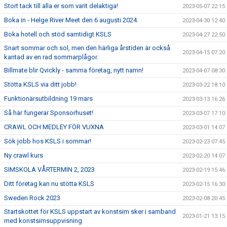
Stort tack till alla er som varit delaktiga!
2023-05-07 22:15
Boka in - Helge River Meet den 6 augusti 2024.
2023-04-30 12:40
Boka hotell och stöd samtidigt KSLS
2023-04-27 22:50
Snart sommar och sol, men den härliga årstiden är också
2023-04-15 07:20
kantad av en rad sommarplågor.
Billmate blir Qvickly - samma företag, nytt namn!
2023-04-07 08:30
Stötta KSLS via ditt jobb!
2023-03-22 18:10
Funktionärsutbildning 19 mars
2023-03-13 16:26
Så här fungerar Sponsorhuset!
2023-03-07 17:10
CRAWL OCH MEDLEY FÖR VUXNA
2023-03-01 14:07
Sök jobb hos KSLS i sommar!
2023-02-23 07:45
Ny crawl kurs
2023-02-20 14:07
SIMSKOLA VÅRTERMIN 2, 2023
2023-02-19 15:46
Ditt företag kan nu stötta KSLS
2023-02-15 16:30
Sweden Rock 2023
2023-02-08 20:45
Startskottet för KSLS uppstart av konstsim sker i samband
2023-01-21 13:15
med konstsimsuppvisning