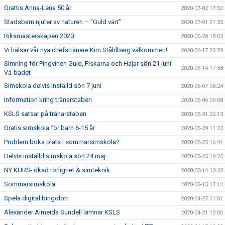
Grattis Anna-Lena 50 år
2020-07-02 17:52
Stadsbarn njuter av naturen – ”Guld värt”
2020-07-01 21:35
Riksmästerskapen 2020
2020-06-28 18:03
Vi hälsar vår nya chefstränare Kim Ståhlberg välkommen!
2020-06-17 23:59
Simning för Pingvinen Guld, Fiskarna och Hajar sön 21 juni
2020-06-14 17:58
Vä-badet
Simskola delvis inställd sön 7 juni
2020-06-07 08:24
Information kring tränarstaben
2020-06-06 09:08
KSLS satsar på tränarstaben
2020-05-31 22:13
Gratis simskola för barn 6-15 år
2020-05-29 11:23
Problem boka plats i sommarsimskola?
2020-05-25 16:41
Delvis inställd simskola sön 24 maj
2020-05-23 19:25
NY KURS- ökad rörlighet & simteknik
2020-05-14 13:32
Sommarsimskola
2020-05-13 17:12
Spela digital bingolott
2020-04-27 11:01
Alexander Almeida Sundell lämnar KSLS
2020-04-21 12:00