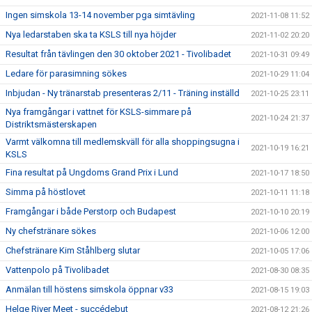
Ingen simskola 13-14 november pga simtävling
2021-11-08 11:52
Nya ledarstaben ska ta KSLS till nya höjder
2021-11-02 20:20
Resultat från tävlingen den 30 oktober 2021 - Tivolibadet
2021-10-31 09:49
Ledare för parasimning sökes
2021-10-29 11:04
Inbjudan - Ny tränarstab presenteras 2/11 - Träning inställd
2021-10-25 23:11
Nya framgångar i vattnet för KSLS-simmare på
2021-10-24 21:37
Distriktsmästerskapen
Varmt välkomna till medlemskväll för alla shoppingsugna i
2021-10-19 16:21
KSLS
Fina resultat på Ungdoms Grand Prix i Lund
2021-10-17 18:50
Simma på höstlovet
2021-10-11 11:18
Framgångar i både Perstorp och Budapest
2021-10-10 20:19
Ny chefstränare sökes
2021-10-06 12:00
Chefstränare Kim Ståhlberg slutar
2021-10-05 17:06
Vattenpolo på Tivolibadet
2021-08-30 08:35
Anmälan till höstens simskola öppnar v33
2021-08-15 19:03
Helge River Meet - succédebut
2021-08-12 21:26