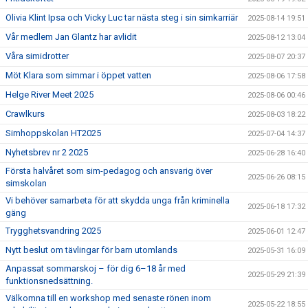
Olivia Klint Ipsa och Vicky Luc tar nästa steg i sin simkarriär
2025-08-14 19:51
Vår medlem Jan Glantz har avlidit
2025-08-12 13:04
Våra simidrotter
2025-08-07 20:37
Möt Klara som simmar i öppet vatten
2025-08-06 17:58
Helge River Meet 2025
2025-08-06 00:46
Crawlkurs
2025-08-03 18:22
Simhoppskolan HT2025
2025-07-04 14:37
Nyhetsbrev nr 2 2025
2025-06-28 16:40
Första halvåret som sim-pedagog och ansvarig över
2025-06-26 08:15
simskolan
Vi behöver samarbeta för att skydda unga från kriminella
2025-06-18 17:32
gäng
Trygghetsvandring 2025
2025-06-01 12:47
Nytt beslut om tävlingar för barn utomlands
2025-05-31 16:09
Anpassat sommarskoj – för dig 6–18 år med
2025-05-29 21:39
funktionsnedsättning.
Välkomna till en workshop med senaste rönen inom
2025-05-22 18:55