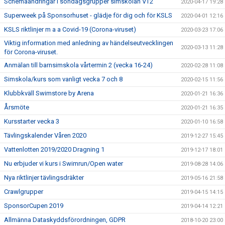
Schemaändringar i söndagsgrupper simskolan VT2
2020-04-17 19:28
Superweek på Sponsorhuset - glädje för dig och för KSLS
2020-04-01 12:16
KSLS riktlinjer m a a Covid-19 (Corona-viruset)
2020-03-23 17:06
Viktig information med anledning av händelseutvecklingen
2020-03-13 11:28
för Corona-viruset.
Anmälan till barnsimskola vårtermin 2 (vecka 16-24)
2020-02-28 11:08
Simskola/kurs som vanligt vecka 7 och 8
2020-02-15 11:56
Klubbkväll Swimstore by Arena
2020-01-21 16:36
Årsmöte
2020-01-21 16:35
Kursstarter vecka 3
2020-01-10 16:58
Tävlingskalender Våren 2020
2019-12-27 15:45
Vattenlotten 2019/2020 Dragning 1
2019-12-17 18:01
Nu erbjuder vi kurs i Swimrun/Open water
2019-08-28 14:06
Nya riktlinjer tävlingsdräkter
2019-05-16 21:58
Crawlgrupper
2019-04-15 14:15
SponsorCupen 2019
2019-04-14 12:21
Allmänna Dataskyddsförordningen, GDPR
2018-10-20 23:00