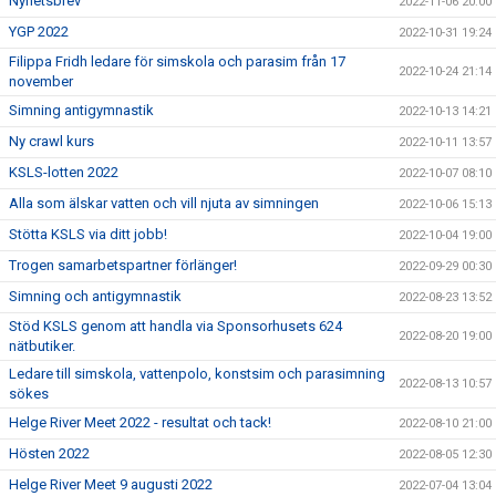
Nyhetsbrev
2022-11-06 20:00
YGP 2022
2022-10-31 19:24
Filippa Fridh ledare för simskola och parasim från 17
2022-10-24 21:14
november
Simning antigymnastik
2022-10-13 14:21
Ny crawl kurs
2022-10-11 13:57
KSLS-lotten 2022
2022-10-07 08:10
Alla som älskar vatten och vill njuta av simningen
2022-10-06 15:13
Stötta KSLS via ditt jobb!
2022-10-04 19:00
Trogen samarbetspartner förlänger!
2022-09-29 00:30
Simning och antigymnastik
2022-08-23 13:52
Stöd KSLS genom att handla via Sponsorhusets 624
2022-08-20 19:00
nätbutiker.
Ledare till simskola, vattenpolo, konstsim och parasimning
2022-08-13 10:57
sökes
Helge River Meet 2022 - resultat och tack!
2022-08-10 21:00
Hösten 2022
2022-08-05 12:30
Helge River Meet 9 augusti 2022
2022-07-04 13:04