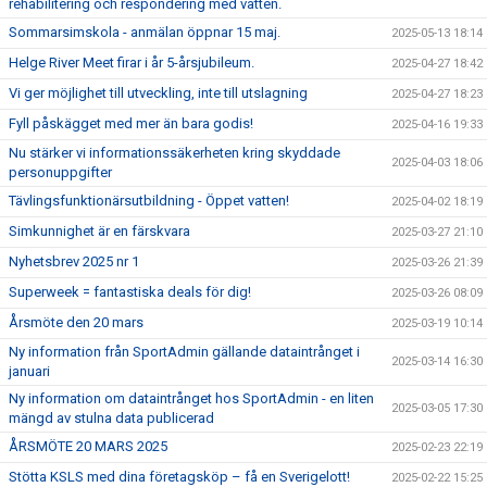
rehabilitering och respondering med vatten.
Sommarsimskola - anmälan öppnar 15 maj.
2025-05-13 18:14
Helge River Meet firar i år 5-årsjubileum.
2025-04-27 18:42
Vi ger möjlighet till utveckling, inte till utslagning
2025-04-27 18:23
Fyll påskägget med mer än bara godis!
2025-04-16 19:33
Nu stärker vi informationssäkerheten kring skyddade
2025-04-03 18:06
personuppgifter
Tävlingsfunktionärsutbildning - Öppet vatten!
2025-04-02 18:19
Simkunnighet är en färskvara
2025-03-27 21:10
Nyhetsbrev 2025 nr 1
2025-03-26 21:39
Superweek = fantastiska deals för dig!
2025-03-26 08:09
Årsmöte den 20 mars
2025-03-19 10:14
Ny information från SportAdmin gällande dataintrånget i
2025-03-14 16:30
januari
Ny information om dataintrånget hos SportAdmin - en liten
2025-03-05 17:30
mängd av stulna data publicerad
ÅRSMÖTE 20 MARS 2025
2025-02-23 22:19
Stötta KSLS med dina företagsköp – få en Sverigelott!
2025-02-22 15:25