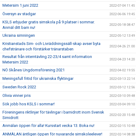
Metersim 1 juni 2022
2022-07-04 11:45
Översyn av stadgar
2022-06-06 19:45
KSLS erbjuder gratis simskola på 9 platser i sommar.
2022-05-18 08:47
Anmäl ditt barn nu!
Ukraina simningen
2022-05-12 13:49
Kristianstads Sim- och Livräddningssäll-skap avser byta
2022-04-26 21:00
chefstränare och förstärker tränarstaben
Resultat från interntävling 22-23/4 samt information
2022-04-23 14:20
Metersim 2022
NÖ Skånes Ungdomsförening 2021
2022-04-02 19:55
Meningsfull fritid för ukrainska flyktingar
2022-03-13 22:14
Sweden Rock 2022
2022-03-12 12:56
Olivia vinner pris
2022-03-10 09:48
Sök jobb hos KSLS i sommar!
2022-03-04 09:10
Föreningens riktlinjer för tävlingar i barnidrott inom Svensk
2022-02-20 15:48
Simidrott
Anmälan öppen för alla! Kursstart vecka 13. Boka nu!
2022-02-15 10:48
ANMÄLAN äntligen öppen för nuvarande simskoleelever!
2022-02-14 08:38