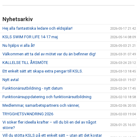
Nyhetsarkiv
Hej alla fantastiska ledare och eldsjälar!
2026-05-17 21:42
KSLS SWIM FOR LIFE 14-17 maj
2026-05-14 08:09
Nu hjälps vi alla åt!
2026-05-03 21:21
Välkommen att ta del av mötet var du än befinner dig!
2026-03-31 07:49
KALLELSE TILL ÅRSMÖTE
2026-03-24 23:12
Ett enkelt sätt att skapa extra pengar till KSLS.
2026-03-13 18:45
Nytt avtal
2026-03-01 19:07
Funktionärsutbildning - nytt datum
2026-02-24 17:45
Funktionärsuppdatering och funktionärsutbildning
2026-02-10 18:58
Medlemmar, samarbetspartners och vänner,
2026-02-06 20:55
TRYGGHETSVANDRING 2026
2026-02-03 19:04
Vi söker fler ideella krafter – vill du bli en del av något
2026-01-25 16:01
större?
Vill du stötta KSLS på ett enkelt sätt – utan att det kostar