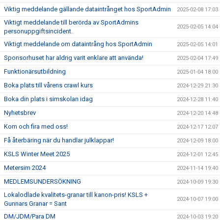
Viktig meddelande gällande dataintrånget hos SportAdmin
2025-02-08 17:03
Viktigt meddelande till berörda av SportAdmins
2025-02-05 14:04
personuppgiftsincident.
Viktigt meddelande om dataintrång hos SportAdmin
2025-02-05 14:01
Sponsorhuset har aldrig varit enklare att använda!
2025-02-04 17:49
Funktionärsutbildning
2025-01-04 18:00
Boka plats till vårens crawl kurs
2024-12-29 21:30
Boka din plats i simskolan idag
2024-12-28 11:40
Nyhetsbrev
2024-12-20 14:48
Kom och fira med oss!
2024-12-17 12:07
Få återbäring när du handlar julklappar!
2024-12-09 18:00
KSLS Winter Meet 2025
2024-12-01 12:45
Metersim 2024
2024-11-14 19:40
MEDLEMSUNDERSÖKNING
2024-10-09 19:30
Lokalodlade kvalitets-granar till kanon-pris! KSLS +
2024-10-07 19:00
Gunnars Granar = Sant
DM/JDM/Para DM
2024-10-03 19:20