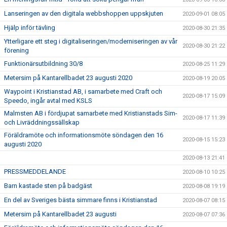
Lanseringen av den digitala webbshoppen uppskjuten
2020-09-01 08:05
Hjälp inför tävling
2020-08-30 21:35
Ytterligare ett steg i digitaliseringen/moderniseringen av vår
2020-08-30 21:22
förening
Funktionärsutbildning 30/8
2020-08-25 11:29
Metersim på Kantarellbadet 23 augusti 2020
2020-08-19 20:05
Waypoint i Kristianstad AB, i samarbete med Craft och
2020-08-17 15:09
Speedo, ingår avtal med KSLS
Malmsten AB i fördjupat samarbete med Kristianstads Sim-
2020-08-17 11:39
och Livräddningssällskap
Föräldramöte och informationsmöte söndagen den 16
2020-08-15 15:23
augusti 2020
2020-08-13 21:41
PRESSMEDDELANDE
2020-08-10 10:25
Barn kastade sten på badgäst
2020-08-08 19:19
En del av Sveriges bästa simmare finns i Kristianstad
2020-08-07 08:15
Metersim på Kantarellbadet 23 augusti
2020-08-07 07:36