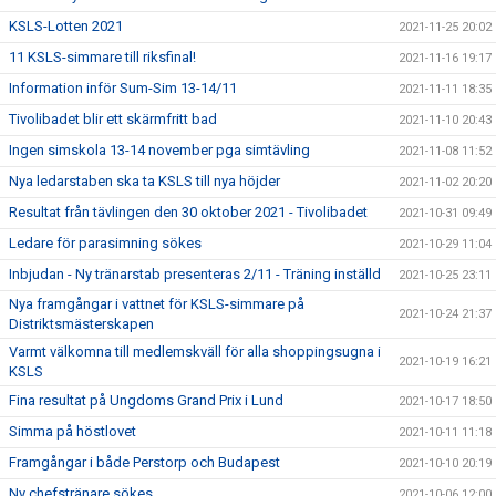
KSLS-Lotten 2021
2021-11-25 20:02
11 KSLS-simmare till riksfinal!
2021-11-16 19:17
Information inför Sum-Sim 13-14/11
2021-11-11 18:35
Tivolibadet blir ett skärmfritt bad
2021-11-10 20:43
Ingen simskola 13-14 november pga simtävling
2021-11-08 11:52
Nya ledarstaben ska ta KSLS till nya höjder
2021-11-02 20:20
Resultat från tävlingen den 30 oktober 2021 - Tivolibadet
2021-10-31 09:49
Ledare för parasimning sökes
2021-10-29 11:04
Inbjudan - Ny tränarstab presenteras 2/11 - Träning inställd
2021-10-25 23:11
Nya framgångar i vattnet för KSLS-simmare på
2021-10-24 21:37
Distriktsmästerskapen
Varmt välkomna till medlemskväll för alla shoppingsugna i
2021-10-19 16:21
KSLS
Fina resultat på Ungdoms Grand Prix i Lund
2021-10-17 18:50
Simma på höstlovet
2021-10-11 11:18
Framgångar i både Perstorp och Budapest
2021-10-10 20:19
Ny chefstränare sökes
2021-10-06 12:00