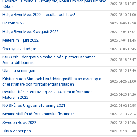
Ledare till simskola, vattenpolo, konstsim och parasimning
2022-08-13 10:57
sökes
Helge River Meet 2022 - resultat och tack!
2022-08-10 21:00
Hösten 2022
2022-08-05 12:30
Helge River Meet 9 augusti 2022
2022-07-04 13:04
Metersim 1 juni 2022
2022-07-04 11:45
Översyn av stadgar
2022-06-06 19:45
KSLS erbjuder gratis simskola på 9 platser i sommar.
2022-05-18 08:47
Anmäl ditt barn nu!
Ukraina simningen
2022-05-12 13:49
Kristianstads Sim- och Livräddningssäll-skap avser byta
2022-04-26 21:00
chefstränare och förstärker tränarstaben
Resultat från interntävling 22-23/4 samt information
2022-04-23 14:20
Metersim 2022
NÖ Skånes Ungdomsförening 2021
2022-04-02 19:55
Meningsfull fritid för ukrainska flyktingar
2022-03-13 22:14
Sweden Rock 2022
2022-03-12 12:56
Olivia vinner pris
2022-03-10 09:48