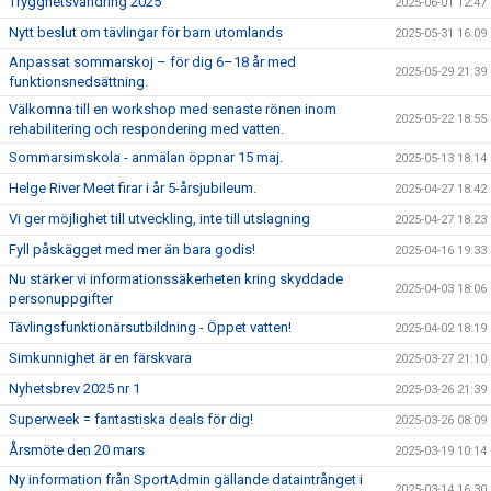
Trygghetsvandring 2025
2025-06-01 12:47
Nytt beslut om tävlingar för barn utomlands
2025-05-31 16:09
Anpassat sommarskoj – för dig 6–18 år med
2025-05-29 21:39
funktionsnedsättning.
Välkomna till en workshop med senaste rönen inom
2025-05-22 18:55
rehabilitering och respondering med vatten.
Sommarsimskola - anmälan öppnar 15 maj.
2025-05-13 18:14
Helge River Meet firar i år 5-årsjubileum.
2025-04-27 18:42
Vi ger möjlighet till utveckling, inte till utslagning
2025-04-27 18:23
Fyll påskägget med mer än bara godis!
2025-04-16 19:33
Nu stärker vi informationssäkerheten kring skyddade
2025-04-03 18:06
personuppgifter
Tävlingsfunktionärsutbildning - Öppet vatten!
2025-04-02 18:19
Simkunnighet är en färskvara
2025-03-27 21:10
Nyhetsbrev 2025 nr 1
2025-03-26 21:39
Superweek = fantastiska deals för dig!
2025-03-26 08:09
Årsmöte den 20 mars
2025-03-19 10:14
Ny information från SportAdmin gällande dataintrånget i
2025-03-14 16:30