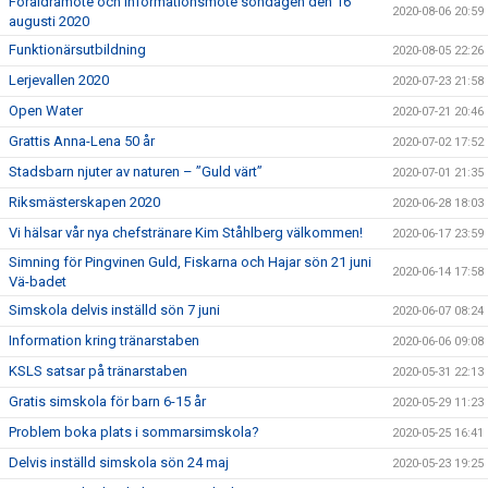
Föräldramöte och informationsmöte söndagen den 16
2020-08-06 20:59
augusti 2020
Funktionärsutbildning
2020-08-05 22:26
Lerjevallen 2020
2020-07-23 21:58
Open Water
2020-07-21 20:46
Grattis Anna-Lena 50 år
2020-07-02 17:52
Stadsbarn njuter av naturen – ”Guld värt”
2020-07-01 21:35
Riksmästerskapen 2020
2020-06-28 18:03
Vi hälsar vår nya chefstränare Kim Ståhlberg välkommen!
2020-06-17 23:59
Simning för Pingvinen Guld, Fiskarna och Hajar sön 21 juni
2020-06-14 17:58
Vä-badet
Simskola delvis inställd sön 7 juni
2020-06-07 08:24
Information kring tränarstaben
2020-06-06 09:08
KSLS satsar på tränarstaben
2020-05-31 22:13
Gratis simskola för barn 6-15 år
2020-05-29 11:23
Problem boka plats i sommarsimskola?
2020-05-25 16:41
Delvis inställd simskola sön 24 maj
2020-05-23 19:25