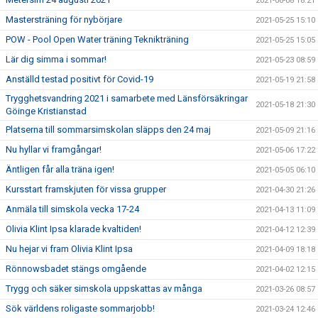
2021-06-08 18:21
Mastersträning för nybörjare
2021-05-25 15:10
POW - Pool Open Water träning Teknikträning
2021-05-25 15:05
Lär dig simma i sommar!
2021-05-23 08:59
Anställd testad positivt för Covid-19
2021-05-19 21:58
Trygghetsvandring 2021 i samarbete med Länsförsäkringar
2021-05-18 21:30
Göinge Kristianstad
Platserna till sommarsimskolan släpps den 24 maj
2021-05-09 21:16
Nu hyllar vi framgångar!
2021-05-06 17:22
Äntligen får alla träna igen!
2021-05-05 06:10
Kursstart framskjuten för vissa grupper
2021-04-30 21:26
Anmäla till simskola vecka 17-24
2021-04-13 11:09
Olivia Klint Ipsa klarade kvaltiden!
2021-04-12 12:39
Nu hejar vi fram Olivia Klint Ipsa
2021-04-09 18:18
Rönnowsbadet stängs omgående
2021-04-02 12:15
Trygg och säker simskola uppskattas av många
2021-03-26 08:57
Sök världens roligaste sommarjobb!
2021-03-24 12:46