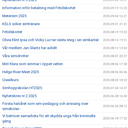
2025-09-24 16:57
Information inför betalning med Fritidskortet
2025-09-19 15:23
Metersim 2025
2025-09-04 16:21
KSLS söker simtränare
2025-09-01 21:41
Fritidskortet
2025-08-19 19:32
Olivia Klint Ipsa och Vicky Luc tar nästa steg i sin simkarriär
2025-08-14 19:51
Vår medlem Jan Glantz har avlidit
2025-08-12 13:04
Våra simidrotter
2025-08-07 20:37
Möt Klara som simmar i öppet vatten
2025-08-06 17:58
Helge River Meet 2025
2025-08-06 00:46
Crawlkurs
2025-08-03 18:22
Simhoppskolan HT2025
2025-07-04 14:37
Nyhetsbrev nr 2 2025
2025-06-28 16:40
Första halvåret som sim-pedagog och ansvarig över
2025-06-26 08:15
simskolan
Vi behöver samarbeta för att skydda unga från kriminella
2025-06-18 17:32
gäng