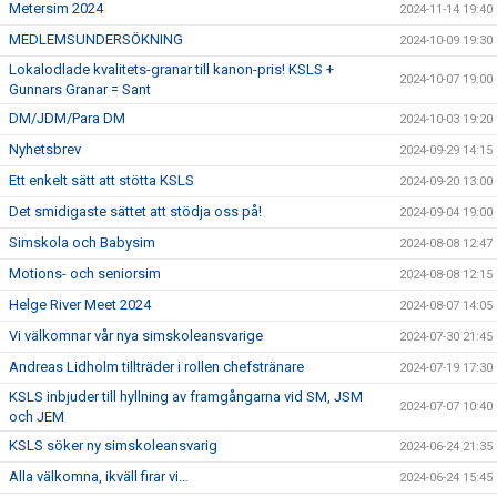
Metersim 2024
2024-11-14 19:40
MEDLEMSUNDERSÖKNING
2024-10-09 19:30
Lokalodlade kvalitets-granar till kanon-pris! KSLS +
2024-10-07 19:00
Gunnars Granar = Sant
DM/JDM/Para DM
2024-10-03 19:20
Nyhetsbrev
2024-09-29 14:15
Ett enkelt sätt att stötta KSLS
2024-09-20 13:00
Det smidigaste sättet att stödja oss på!
2024-09-04 19:00
Simskola och Babysim
2024-08-08 12:47
Motions- och seniorsim
2024-08-08 12:15
Helge River Meet 2024
2024-08-07 14:05
Vi välkomnar vår nya simskoleansvarige
2024-07-30 21:45
Andreas Lidholm tillträder i rollen chefstränare
2024-07-19 17:30
KSLS inbjuder till hyllning av framgångarna vid SM, JSM
2024-07-07 10:40
och JEM
KSLS söker ny simskoleansvarig
2024-06-24 21:35
Alla välkomna, ikväll firar vi…
2024-06-24 15:45