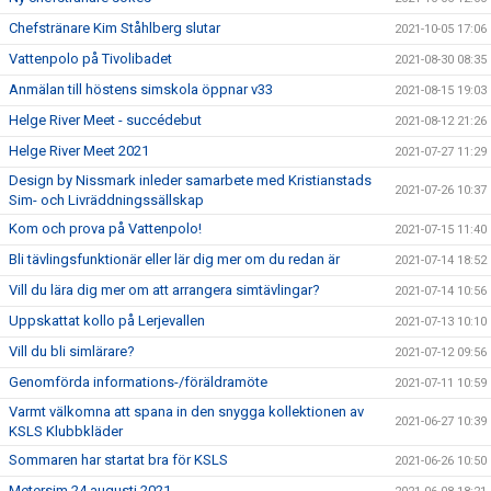
Chefstränare Kim Ståhlberg slutar
2021-10-05 17:06
Vattenpolo på Tivolibadet
2021-08-30 08:35
Anmälan till höstens simskola öppnar v33
2021-08-15 19:03
Helge River Meet - succédebut
2021-08-12 21:26
Helge River Meet 2021
2021-07-27 11:29
Design by Nissmark inleder samarbete med Kristianstads
2021-07-26 10:37
Sim- och Livräddningssällskap
Kom och prova på Vattenpolo!
2021-07-15 11:40
Bli tävlingsfunktionär eller lär dig mer om du redan är
2021-07-14 18:52
Vill du lära dig mer om att arrangera simtävlingar?
2021-07-14 10:56
Uppskattat kollo på Lerjevallen
2021-07-13 10:10
Vill du bli simlärare?
2021-07-12 09:56
Genomförda informations-/föräldramöte
2021-07-11 10:59
Varmt välkomna att spana in den snygga kollektionen av
2021-06-27 10:39
KSLS Klubbkläder
Sommaren har startat bra för KSLS
2021-06-26 10:50
Metersim 24 augusti 2021