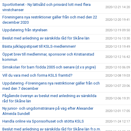
Sportlotteriet - Ny lättsåld och prisvärd lott med flera
2020-12-21 14:20
vinstchanser
Föreningens nya restriktioner gäller från och med den 22
2020-12-20 19:41
december 2020
Uppdatering från styrelsen
2020-12-19 09:50
Beslut med anledning av särskilda råd för Skåne län
2020-12-16 13:30
Bästa julklappstipset till KSLS-medlemmen!
2020-12-13 19:49
Öppet brev till medlemmar, sponsorer och Kristianstad
2020-12-12 16:42
kommun
Simskolan för barn födda 2005 och senare (d.v.s yngre)
2020-12-10 06:09
Vill du vara med och forma KSLS framtid?
2020-12-08 19:03
Uppdatering -Föreningens nya restriktioner gäller från och
2020-12-07 23:06
med den 7 december
Pågående översyn av beslut med anledning av särskilda
2020-12-06 19:31
råd för Skåne län
Ny junior- och ungdomstränare på väg efter Alexander
2020-12-01 17:05
Almeida Sundell
Handla online via Sponsorhuset och stötta KSLS
2020-11-24 12:17
Beslut med anledning av särskilda råd för Skåne län fr.o.m.