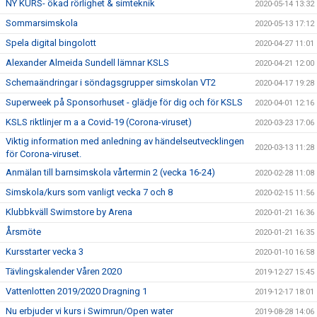
NY KURS- ökad rörlighet & simteknik
2020-05-14 13:32
Sommarsimskola
2020-05-13 17:12
Spela digital bingolott
2020-04-27 11:01
Alexander Almeida Sundell lämnar KSLS
2020-04-21 12:00
Schemaändringar i söndagsgrupper simskolan VT2
2020-04-17 19:28
Superweek på Sponsorhuset - glädje för dig och för KSLS
2020-04-01 12:16
KSLS riktlinjer m a a Covid-19 (Corona-viruset)
2020-03-23 17:06
Viktig information med anledning av händelseutvecklingen
2020-03-13 11:28
för Corona-viruset.
Anmälan till barnsimskola vårtermin 2 (vecka 16-24)
2020-02-28 11:08
Simskola/kurs som vanligt vecka 7 och 8
2020-02-15 11:56
Klubbkväll Swimstore by Arena
2020-01-21 16:36
Årsmöte
2020-01-21 16:35
Kursstarter vecka 3
2020-01-10 16:58
Tävlingskalender Våren 2020
2019-12-27 15:45
Vattenlotten 2019/2020 Dragning 1
2019-12-17 18:01
Nu erbjuder vi kurs i Swimrun/Open water
2019-08-28 14:06