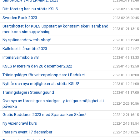
SIMSKOLA VÅRTERMIN 2, 2023
2023-02-19 15:46
Ditt företag kan nu stötta KSLS
2023-02-15 16:30
Sweden Rock 2023
2023-02-08 20:45
Startskottet för KSLS uppstart av konstsim sker i samband
2023-01-21 13:15
med konstsimsuppvisning
Ny spännande webb-shop!
2023-01-18 19:40
Kallelse till årsmöte 2023
2023-01-17 21:27
Intensivsimskola v.8
2023-01-16 13:33
KSLS Metersim den 20 december 2022
2023-01-15 12:50
Träningsläger för vattenpolospelare i Badriket
2023-01-13 18:00
Nytt år och nya möjligheter att stötta KSLS!
2023-01-12 21:00
Träningsläger i Stenungsund
2023-01-11 17:00
Översyn av föreningens stadgar - ytterligare möjlighet att
2022-12-26 10:56
påverka
Gratis Baddaren 2023 med Sparbanken Skåne!
2022-12-21 16:15
Ny vuxencrawl kurs
2022-12-15 15:54
Parasim event 17 december
2022-12-13 12:26