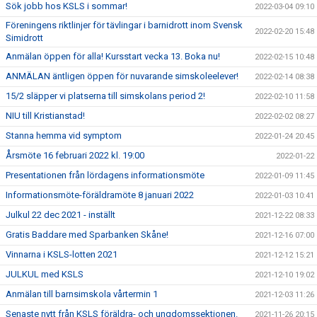
Sök jobb hos KSLS i sommar!
2022-03-04 09:10
Föreningens riktlinjer för tävlingar i barnidrott inom Svensk
2022-02-20 15:48
Simidrott
Anmälan öppen för alla! Kursstart vecka 13. Boka nu!
2022-02-15 10:48
ANMÄLAN äntligen öppen för nuvarande simskoleelever!
2022-02-14 08:38
15/2 släpper vi platserna till simskolans period 2!
2022-02-10 11:58
NIU till Kristianstad!
2022-02-02 08:27
Stanna hemma vid symptom
2022-01-24 20:45
Årsmöte 16 februari 2022 kl. 19:00
2022-01-22
Presentationen från lördagens informationsmöte
2022-01-09 11:45
Informationsmöte-föräldramöte 8 januari 2022
2022-01-03 10:41
Julkul 22 dec 2021 - inställt
2021-12-22 08:33
Gratis Baddare med Sparbanken Skåne!
2021-12-16 07:00
Vinnarna i KSLS-lotten 2021
2021-12-12 15:21
JULKUL med KSLS
2021-12-10 19:02
Anmälan till barnsimskola vårtermin 1
2021-12-03 11:26
Senaste nytt från KSLS föräldra- och ungdomssektionen.
2021-11-26 20:15