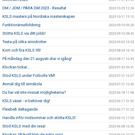
DM / JDM / PARA DM 2023 - Resultat
2023-10-29 12:24
KSLS masters på Nordiska mästerskapen
2023-10-11 19:15
Funktionärsutbildning
2023-09-10 09:20
Stötta KSLS via ditt jobb!
2023-09-10 08:45
Testa på olika simidrotter
2023-09-02 10:53
Kom och fira KSLS 95!
2023-08-24 16:10
På måndag den 21 augusti drar vi igång!
2023-08-17 16:49
Klockan tickar...
2023-07-23 09:41
Stöd KSLS under Fotbolls-VM!
2023-07-21 16:57
Anmäl dig till simskola
2023-07-21 16:45
Du har väl inte missat möjligheterna?
2023-06-18 11:48
KSLS växer - vi behöver dig!
2023-06-17 21:45
Flexibelt deltagande
2023-06-17 21:22
Handla inför midsommar och stötta KSLS!
2023-06-15 17:50
Stöd KSLS med din resa!
2023-06-08 16:35
Klockan 18 ikväll klev de sista upp!
2023-06-04 22:15