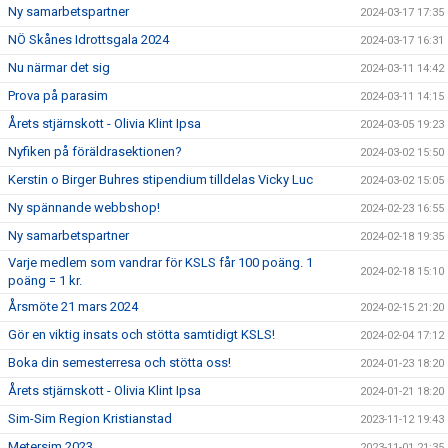
Ny samarbetspartner
2024-03-17 17:35
NÖ Skånes Idrottsgala 2024
2024-03-17 16:31
Nu närmar det sig
2024-03-11 14:42
Prova på parasim
2024-03-11 14:15
Årets stjärnskott - Olivia Klint Ipsa
2024-03-05 19:23
Nyfiken på föräldrasektionen?
2024-03-02 15:50
Kerstin o Birger Buhres stipendium tilldelas Vicky Luc
2024-03-02 15:05
Ny spännande webbshop!
2024-02-23 16:55
Ny samarbetspartner
2024-02-18 19:35
Varje medlem som vandrar för KSLS får 100 poäng. 1
2024-02-18 15:10
poäng = 1 kr.
Årsmöte 21 mars 2024
2024-02-15 21:20
Gör en viktig insats och stötta samtidigt KSLS!
2024-02-04 17:12
Boka din semesterresa och stötta oss!
2024-01-23 18:20
Årets stjärnskott - Olivia Klint Ipsa
2024-01-21 18:20
Sim-Sim Region Kristianstad
2023-11-12 19:43
Metersim 2023
2023-11-01 21:35