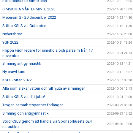
Extra platser till simskolan
2022-12-01 15:55
SIMSKOLA VÅRTERMIN 1, 2023
2022-11-28 13:03
Metersim 2 - 20 december 2022
2022-11-23 14:30
Stötta KSLS via Gräsroten
2022-11-12 11:30
Nyhetsbrev
2022-11-06 20:00
YGP 2022
2022-10-31 19:24
Filippa Fridh ledare för simskola och parasim från 17
2022-10-24 21:14
november
Simning antigymnastik
2022-10-13 14:21
Ny crawl kurs
2022-10-11 13:57
KSLS-lotten 2022
2022-10-07 08:10
Alla som älskar vatten och vill njuta av simningen
2022-10-06 15:13
Stötta KSLS via ditt jobb!
2022-10-04 19:00
Trogen samarbetspartner förlänger!
2022-09-29 00:30
Simning och antigymnastik
2022-08-23 13:52
Stöd KSLS genom att handla via Sponsorhusets 624
2022-08-20 19:00
nätbutiker.