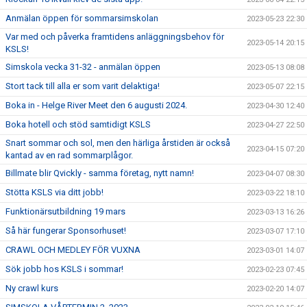
Anmälan öppen för sommarsimskolan
2023-05-23 22:30
Var med och påverka framtidens anläggningsbehov för
2023-05-14 20:15
KSLS!
Simskola vecka 31-32 - anmälan öppen
2023-05-13 08:08
Stort tack till alla er som varit delaktiga!
2023-05-07 22:15
Boka in - Helge River Meet den 6 augusti 2024.
2023-04-30 12:40
Boka hotell och stöd samtidigt KSLS
2023-04-27 22:50
Snart sommar och sol, men den härliga årstiden är också
2023-04-15 07:20
kantad av en rad sommarplågor.
Billmate blir Qvickly - samma företag, nytt namn!
2023-04-07 08:30
Stötta KSLS via ditt jobb!
2023-03-22 18:10
Funktionärsutbildning 19 mars
2023-03-13 16:26
Så här fungerar Sponsorhuset!
2023-03-07 17:10
CRAWL OCH MEDLEY FÖR VUXNA
2023-03-01 14:07
Sök jobb hos KSLS i sommar!
2023-02-23 07:45
Ny crawl kurs
2023-02-20 14:07