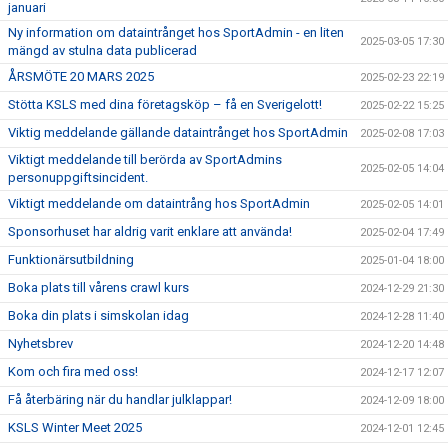
januari
Ny information om dataintrånget hos SportAdmin - en liten
2025-03-05 17:30
mängd av stulna data publicerad
ÅRSMÖTE 20 MARS 2025
2025-02-23 22:19
Stötta KSLS med dina företagsköp – få en Sverigelott!
2025-02-22 15:25
Viktig meddelande gällande dataintrånget hos SportAdmin
2025-02-08 17:03
Viktigt meddelande till berörda av SportAdmins
2025-02-05 14:04
personuppgiftsincident.
Viktigt meddelande om dataintrång hos SportAdmin
2025-02-05 14:01
Sponsorhuset har aldrig varit enklare att använda!
2025-02-04 17:49
Funktionärsutbildning
2025-01-04 18:00
Boka plats till vårens crawl kurs
2024-12-29 21:30
Boka din plats i simskolan idag
2024-12-28 11:40
Nyhetsbrev
2024-12-20 14:48
Kom och fira med oss!
2024-12-17 12:07
Få återbäring när du handlar julklappar!
2024-12-09 18:00
KSLS Winter Meet 2025
2024-12-01 12:45