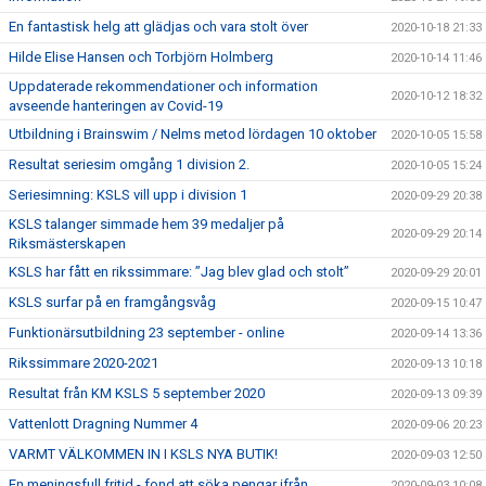
En fantastisk helg att glädjas och vara stolt över
2020-10-18 21:33
Hilde Elise Hansen och Torbjörn Holmberg
2020-10-14 11:46
Uppdaterade rekommendationer och information
2020-10-12 18:32
avseende hanteringen av Covid-19
Utbildning i Brainswim / Nelms metod lördagen 10 oktober
2020-10-05 15:58
Resultat seriesim omgång 1 division 2.
2020-10-05 15:24
Seriesimning: KSLS vill upp i division 1
2020-09-29 20:38
KSLS talanger simmade hem 39 medaljer på
2020-09-29 20:14
Riksmästerskapen
KSLS har fått en rikssimmare: ”Jag blev glad och stolt”
2020-09-29 20:01
KSLS surfar på en framgångsvåg
2020-09-15 10:47
Funktionärsutbildning 23 september - online
2020-09-14 13:36
Rikssimmare 2020-2021
2020-09-13 10:18
Resultat från KM KSLS 5 september 2020
2020-09-13 09:39
Vattenlott Dragning Nummer 4
2020-09-06 20:23
VARMT VÄLKOMMEN IN I KSLS NYA BUTIK!
2020-09-03 12:50
En meningsfull fritid - fond att söka pengar ifrån
2020-09-03 10:08