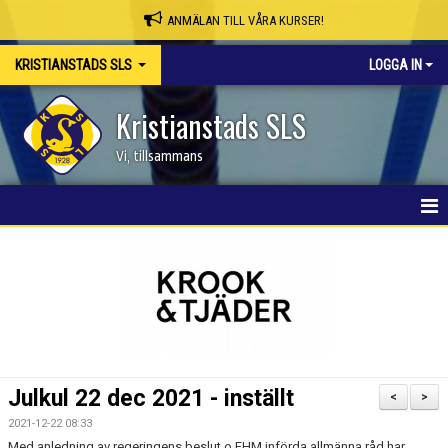
ANMÄLAN TILL VÅRA KURSER!
KRISTIANSTADS SLS
LOGGA IN
Kristianstads SLS
Vi, tillsammans
HEM
NYHETER
OM KLUBBEN
SKAPA MEDLEMSKONTO/BOKA PLATS
Julkul 22 dec 2021 - inställt
<
>
KSLS WEBBSHOP
2021-12-22 08:33
Med anledning av regeringens beslut o FHM införda allmänna råd har