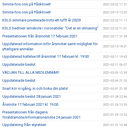
Simma hos oss på Påsklovet!
2021-03-22 17:21
Simma hos oss på Påsklovet!
2021-03-19 12:03
KSLS-simmare presterade trots ett tufft år 2020!
2021-02-23 11:11
KSLS bedriver simskola i coronatider: ”Det är en utmaning”
2021-02-23 11:01
Presentationen från årsmötet 17 februari 2021
2021-02-17 21:34
Uppdaterad information inför årsmötet samt möjlighet för
2021-02-13 18:01
ytterligare anmälan
Uppdaterad kallelse till årsmötet 17 februari kl. 19:00
2021-02-11 19:43
Uppdaterade beslut
2021-02-11 06:07
VÄDJAN TILL ALLA MEDLEMMAR!
2021-02-05 12:39
Uppdaterade beslut
2021-02-04 21:25
Snart kör vi igång, in och boka din plats!
2021-02-01 21:30
Uppdaterade beslut 28 januari 2021
2021-01-28 22:46
Årsmöte 17 februari 2021 kl. 19:00
2021-01-24 15:59
Presentationen från dagens
2021-01-24 15:52
föräldramöte/informationsmöte 24 januari 2021
Uppdatering från styrelsen
2021-01-21 14:48