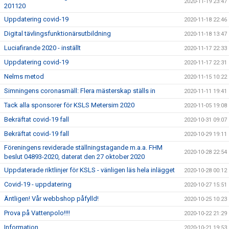
2020-11-19 23:47
201120
Uppdatering covid-19
2020-11-18 22:46
Digital tävlingsfunktionärsutbildning
2020-11-18 13:47
Luciafirande 2020 - inställt
2020-11-17 22:33
Uppdatering covid-19
2020-11-17 22:31
Nelms metod
2020-11-15 10:22
Simningens coronasmäll: Flera mästerskap ställs in
2020-11-11 19:41
Tack alla sponsorer för KSLS Metersim 2020
2020-11-05 19:08
Bekräftat covid-19 fall
2020-10-31 09:07
Bekräftat covid-19 fall
2020-10-29 19:11
Föreningens reviderade ställningstagande m.a.a. FHM
2020-10-28 22:54
beslut 04893-2020, daterat den 27 oktober 2020
Uppdaterade riktlinjer för KSLS - vänligen läs hela inlägget
2020-10-28 00:12
Covid-19 - uppdatering
2020-10-27 15:51
Äntligen! Vår webbshop påfylld!
2020-10-25 10:23
Prova på Vattenpolo!!!!
2020-10-22 21:29
Information
2020-10-21 19:53