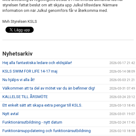
BLI PARTNER
styrelsen fattat beslut om att skjuta upp Julkul tillsvidare. Närmare
information om när Julkul genomförs får vi återkomma med.
JOBBA HOS OSS!
Mvh Styrelsen KSLS
FÖRÄLDER
FUNKTIONÄR
Nyhetsarkiv
VÅRA TÄVLINGAR
Hej alla fantastiska ledare och eldsjälar!
2026-05-17 21:42
KSLS SWIM FOR LIFE 14-17 maj
VÅRA EVENEMANG
2026-05-14 08:09
Nu hjälps vi alla åt!
2026-05-03 21:21
VERKSAMHETSHANDBOK
Välkommen att ta del av mötet var du än befinner dig!
2026-03-31 07:49
KALLELSE TILL ÅRSMÖTE
2026-03-24 23:12
KSLS FOR UKRAINE
Ett enkelt sätt att skapa extra pengar till KSLS.
2026-03-13 18:45
WALL OF MEMORIES
Nytt avtal
2026-03-01 19:07
Funktionärsutbildning - nytt datum
2026-02-24 17:45
Funktionärsuppdatering och funktionärsutbildning
2026-02-10 18:58