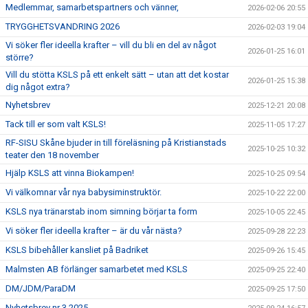
Medlemmar, samarbetspartners och vänner,
2026-02-06 20:55
TRYGGHETSVANDRING 2026
2026-02-03 19:04
Vi söker fler ideella krafter – vill du bli en del av något
2026-01-25 16:01
större?
Vill du stötta KSLS på ett enkelt sätt – utan att det kostar
2026-01-25 15:38
dig något extra?
Nyhetsbrev
2025-12-21 20:08
Tack till er som valt KSLS!
2025-11-05 17:27
RF-SISU Skåne bjuder in till föreläsning på Kristianstads
2025-10-25 10:32
teater den 18 november
Hjälp KSLS att vinna Biokampen!
2025-10-25 09:54
Vi välkomnar vår nya babysiminstruktör.
2025-10-22 22:00
KSLS nya tränarstab inom simning börjar ta form
2025-10-05 22:45
Vi söker fler ideella krafter – är du vår nästa?
2025-09-28 22:23
KSLS bibehåller kansliet på Badriket
2025-09-26 15:45
Malmsten AB förlänger samarbetet med KSLS
2025-09-25 22:40
DM/JDM/ParaDM
2025-09-25 17:50
Nyhetsbrev nr 3 2025