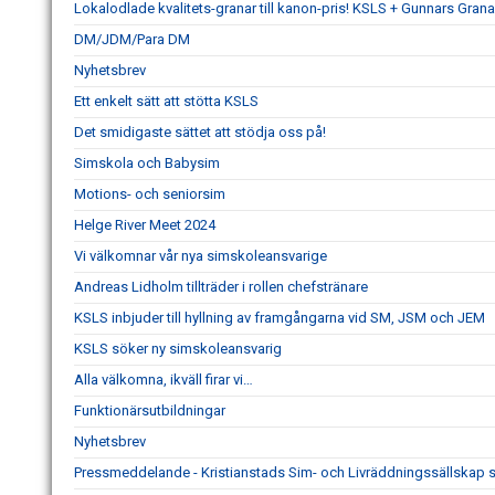
Lokalodlade kvalitets-granar till kanon-pris! KSLS + Gunnars Grana
DM/JDM/Para DM
Nyhetsbrev
Ett enkelt sätt att stötta KSLS
Det smidigaste sättet att stödja oss på!
Simskola och Babysim
Motions- och seniorsim
Helge River Meet 2024
Vi välkomnar vår nya simskoleansvarige
Andreas Lidholm tillträder i rollen chefstränare
KSLS inbjuder till hyllning av framgångarna vid SM, JSM och JEM
KSLS söker ny simskoleansvarig
Alla välkomna, ikväll firar vi…
Funktionärsutbildningar
Nyhetsbrev
Pressmeddelande - Kristianstads Sim- och Livräddningssällskap 