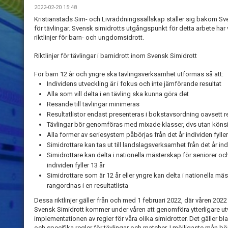
2022-02-20 15:48
Kristianstads Sim- och Livräddningssällskap ställer sig bakom Sve
för tävlingar. Svensk simidrotts utgångspunkt för detta arbete har
riktlinjer för barn- och ungdomsidrott.
Riktlinjer för tävlingar i barnidrott inom Svensk Simidrott
För barn 12 år och yngre ska tävlingsverksamhet utformas så att:
Individens utveckling är i fokus och inte jämförande resultat
Alla som vill delta i en tävling ska kunna göra det
Resande till tävlingar minimeras
Resultatlistor endast presenteras i bokstavsordning oavsett re
Tävlingar bör genomföras med mixade klasser, dvs utan köns
Alla former av seriesystem påbörjas från det år individen fyller
Simidrottare kan tas ut till landslagsverksamhet från det år indi
Simidrottare kan delta i nationella mästerskap för seniorer och 
individen fyller 13 år
Simidrottare som är 12 år eller yngre kan delta i nationella m
rangordnas i en resultatlista
Dessa riktlinjer gäller från och med 1 februari 2022, där våren 20
Svensk Simidrott kommer under våren att genomföra ytterligare u
implementationen av regler för våra olika simidrotter. Det gäller b
och specifika regler för tävlingar och matcher. I möjligaste mån bör 