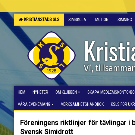
KRISTIANSTADS SLS
SIMSKOLA
MOTION
SIMNING
Krist
Vi, tillsamma
HEM
NYHETER
OM KLUBBEN
SKAPA MEDLEMSKONTO/BO
VÅRA EVENEMANG
VERKSAMHETSHANDBOK
KSLS FOR UK
Föreningens riktlinjer för tävlingar i
Svensk Simidrott