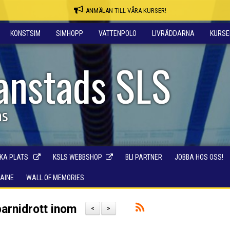
ANMÄLAN TILL VÅRA KURSER!
KONSTSIM
SIMHOPP
VATTENPOLO
LIVRÄDDARNA
KURSE
ianstads SLS
ns
KA PLATS
KSLS WEBBSHOP
BLI PARTNER
JOBBA HOS OSS!
RAINE
WALL OF MEMORIES
 barnidrott inom
<
>