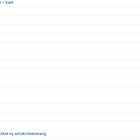
r = Sant
söker ny simskoleansvarig