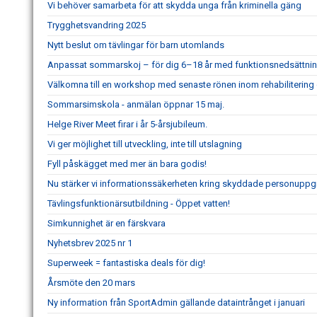
Vi behöver samarbeta för att skydda unga från kriminella gäng
Trygghetsvandring 2025
Nytt beslut om tävlingar för barn utomlands
Anpassat sommarskoj – för dig 6–18 år med funktionsnedsättnin
Välkomna till en workshop med senaste rönen inom rehabilitering
Sommarsimskola - anmälan öppnar 15 maj.
Helge River Meet firar i år 5-årsjubileum.
Vi ger möjlighet till utveckling, inte till utslagning
Fyll påskägget med mer än bara godis!
Nu stärker vi informationssäkerheten kring skyddade personuppgi
Tävlingsfunktionärsutbildning - Öppet vatten!
Simkunnighet är en färskvara
Nyhetsbrev 2025 nr 1
Superweek = fantastiska deals för dig!
Årsmöte den 20 mars
Ny information från SportAdmin gällande dataintrånget i januari