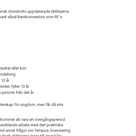
nsk Simidrotts uppdaterade riktlinjerna
 varit såväl Barnkonvention som RF:s
sultat eller kön
indelning
 13 år
viden fyller 13 år
juniorer från det år
ästerskap för ungdom, men får då inte
22 kommer att vara en övergångsperiod.
tvecklande arbete med den praktiska
land annat frågor om Tempus, licensiering
dock riktlinjerna ligga till grund för