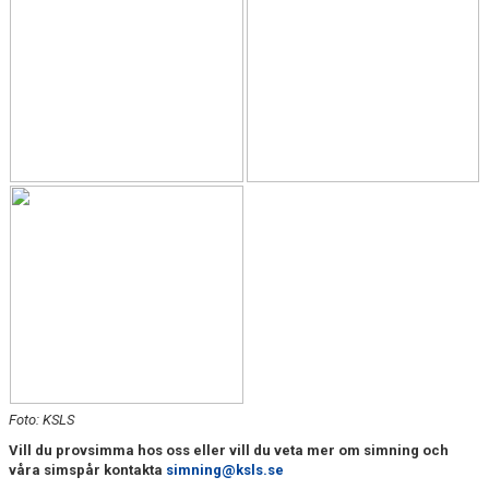
USM
SM/U21-SM
Foto: KSLS
Vill du provsimma hos oss eller vill du veta mer om simning och
våra simspår kontakta
simning@ksls.se