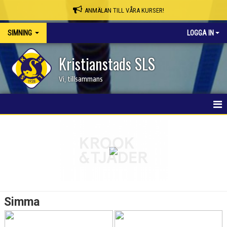
ANMÄLAN TILL VÅRA KURSER!
SIMNING
LOGGA IN
Kristianstads SLS
Vi, tillsammans
NY INOM SIMNING
TÄVLINGSKALENDER
TÄVLINGSRUTINER
SERIESIM
Simma
SIMIADEN