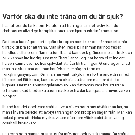
Varför ska du inte träna om du är sjuk?
I så fall bör du tänka om. Förutom att träningen är ineffektiv, kan du
drabbas av allvarliga komplikationer som hjärtmuskelinflammation.
De flesta har någon sorts spärr i kroppen som talar om när man inte mår
tillräckligt bra för att träna. Man låter i regel bli när man har hög feber,
halsfluss eller öroninflammation. Ibland kan dock gränsen mellan frisk och
sjuk kännas lite luddig. Om man ”bara” är snuvig, har hosta eller lite ont i
halsen känns det inte lika självklart att låta bli träningen. Grundregeln är att
man inte ska träna om man har feber eller någon form av
förkylningssymptom. Om man har varit förkyld men fortfarande dras med
till exempel lätt hosta, kan det vara okej att träna om man tar det lite
lugnare. Har man spänningshuvudvärk kan det rentav vara bra att träna,
eftersom ökad blodcirkulation i nacke och axlar kan göra att huvudvärken
släpper.
Ibland kan det dock vara svårt att veta vilken sorts huvudvärk man har, så
man får vara beredd att avbryta träningen om kroppen säger ifrån. Man kan
också prova att dricka mycket vatten eftersom vätskebrist är en vanlig
orsak till huvudvärk.
En kropp som samtidigt utsätts för infektion och fysisk träning får svårt att