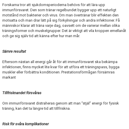
Forskarna tror att sjukdomsperioderna behövs för att lära upp
immunförsvaret. Den som tränar regelbundet bygger upp ett naturligt
motstånd mot bakterier och virus. Om man övertränar blir effekten den
motsatta och man drar lätt på sig förkylningar och andra infektioner. Få
människor klarar att träna varje dag, oavsett om de varierar mellan olika
träningsformer och muskelgrupper. Det är viktigt att vila kroppen emellanåt
och ge sig själv tid att känna efter hur man mår.
Sämre resultat
Eftersom nästan all energi går åt för att immunförsvaret ska bekämpa
infektionen, finns mycket lite kvar för att utföra ett träningspass, bygga
muskler eller förbättra konditionen. Prestationsförmågan försämras
markant
Tillfrisknandet försvåras
Om immunförsvaret distraheras genom att man ”stjäl” energi för fysisk
träning, kan det ta längre tid att tillfriskna.
Risk för svåra komplikationer