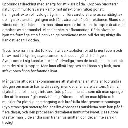
uppbringa tillräckligt med energi för att klara båda. Kroppen prioriterar
naturligt immunförsvarets kamp mot infektionen, vilket gör att
träningseffekten blir väldigt låg. Immunförsvaret distraheras samtidigt av
den fysiska ansträngningen och får svårare att rå på infektionen. Bland det
värsta som kan hända om man tränar med en infektion i kroppen är att man
drabbas av hjärtmuskel- eller hjärtsäcksinflammation. Båda påverkar
hjärtats förmåga att slå och kan ge bestående men. Vill det sig riktigt illa
kan det leda till döden.
Trots riskerna finns det folk som tar värktabletter för att ta ner febern och
bli av med förkylningssymptomen - och sedan går till träningen.
Symptomen i sig kanske inte är så allvarliga, men de berättar att allt inte är
som det ska i kroppen. Man lurar alltså kroppen att känna sig frisk, men
infektionen finns fortfarande kvar.
Många tror att det är skonsammare att styrketräna än att ta en löprunda i
skogen om man är lite halvkrasslig, men det är snarare tvärtom. När man
styrketränar blir man ju inte andfådd på samma sätt som när man springer
eller utför annan lågintensiv träning. Däremot utsätter man hjärta och
muskler för plötslig ansträngning och kraftfulla blodgenomströmningar.
Styrketräningen sätter igång en tillväxtprocess i musklerna som kan pågå i
flera dagar, och den processen distraherar immunförsvaret. Dessutom
utsätter man ju de andra som tränar för smittan och det är inte särskilt
trevligt.