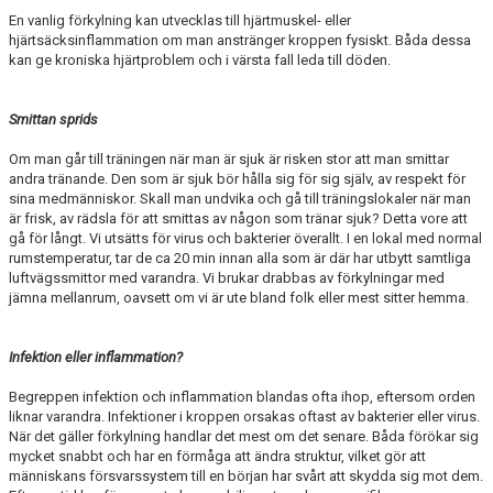
En vanlig förkylning kan utvecklas till hjärtmuskel- eller
hjärtsäcksinflammation om man anstränger kroppen fysiskt. Båda dessa
kan ge kroniska hjärtproblem och i värsta fall leda till döden.
Smittan sprids
Om man går till träningen när man är sjuk är risken stor att man smittar
andra tränande. Den som är sjuk bör hålla sig för sig själv, av respekt för
sina medmänniskor. Skall man undvika och gå till träningslokaler när man
är frisk, av rädsla för att smittas av någon som tränar sjuk? Detta vore att
gå för långt. Vi utsätts för virus och bakterier överallt. I en lokal med normal
rumstemperatur, tar de ca 20 min innan alla som är där har utbytt samtliga
luftvägssmittor med varandra. Vi brukar drabbas av förkylningar med
jämna mellanrum, oavsett om vi är ute bland folk eller mest sitter hemma.
Infektion eller inflammation?
Begreppen infektion och inflammation blandas ofta ihop, eftersom orden
liknar varandra. Infektioner i kroppen orsakas oftast av bakterier eller virus.
När det gäller förkylning handlar det mest om det senare. Båda förökar sig
mycket snabbt och har en förmåga att ändra struktur, vilket gör att
människans försvarssystem till en början har svårt att skydda sig mot dem.