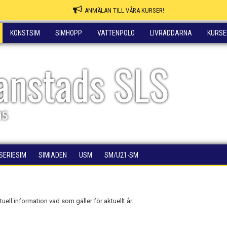
ANMÄLAN TILL VÅRA KURSER!
KONSTSIM
SIMHOPP
VATTENPOLO
LIVRÄDDARNA
KURSE
ianstads SLS
ns
SERIESIM
SIMIADEN
USM
SM/U21-SM
uell information vad som gäller för aktuellt år.