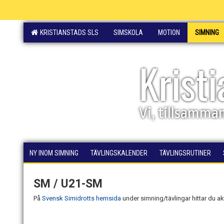
KRISTIANSTADS SLS
SIMSKOLA
MOTION
SIMNING
Krist
Vi, tillsamma
NY INOM SIMNING
TÄVLINGSKALENDER
TÄVLINGSRUTINER
SM / U21-SM
På
Svensk Simidrotts hemsida
under simning/tävlingar hittar du akt