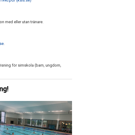
1990.pdf (ksls.se)
on med eller utan tränare.
se
.
visning för simskola (barn, ungdom,
ng!