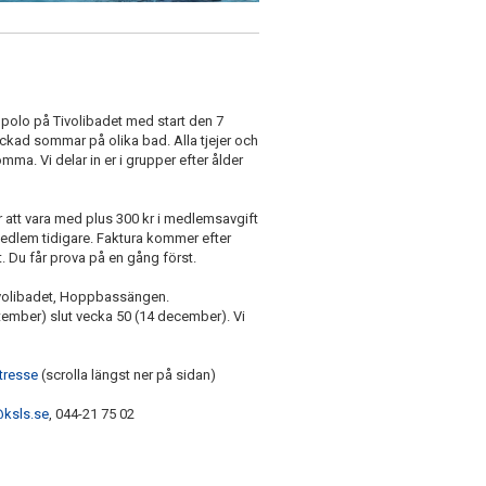
npolo på Tivolibadet med start den 7
ckad sommar på olika bad. Alla tjejer och
komma. Vi delar in er i grupper efter ålder
 att vara med plus 300 kr i medlemsavgift
medlem tidigare. Faktura kommer efter
et. Du får prova på en gång först.
Tivolibadet, Hoppbassängen.
tember) slut vecka 50 (14 december). Vi
.
ntresse
(scrolla längst ner på sidan)
ksls.se
, 044-21 75 02