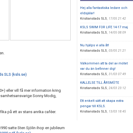
Hej alla fantastiska ledare och
eldsjälar!
Kristianstads SLS
,
17/05 21:42
KSLS SWIM FOR LIFE 14-17 maj
Kristianstads SLS
,
14/05 08:09
Nu hjälps vi alla åt!
Kristianstads SLS
,
03/05 21:21
en.
Välkommen att ta del av mötet
var du än befinner dig!
ds SLS (ksls.se)
Kristianstads SLS
,
31/03 07:49
KALLELSE TILL ÅRSMÖTE
Kristianstads SLS
,
24/03 23:12
+) eller vill få mer information kring
rksamhetsansvarige Sonny Modig,
Ett enkelt sätt att skapa extra
pengar till KSLS.
ka på ett av stans anrika caféer.
Kristianstads SLS
,
13/03 18:45
90 satte Sten Sjölin ihop en jubileum