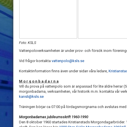
Foto: KSLS
Vattenpoloverksamheten är under prov- och försök inom förening
Vid frågor kontakta
vattenpolo@ksls.se
Kontaktinformation finns även under sidan våra ledare,
Kristiansta
M o r g o n b a d a r n a
Vill du prova på vattenpolo som är anpassad för lite äldre herrar (50
morgonbadarna, verksamheten, vår historik m.m. kontakta vår ve
kansli@ksls.se
Träningen börjar ca 07:00 på lördagsmorgnarna och avslutas med fi
Morgonbadarnas jubileumsskrift 1960-1990
Den 8 oktober 1960 startades Kristianstads Morgondagarbröder. 19