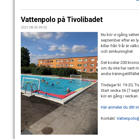
Vattenpolo på Tivolibadet
2021-08-30 09:05
Nu kör vi igång vatte
september efter en ly
killar från 9 år är väl
och simkunnighet.
Det kostar 200 kronor
om du inte har varit 
andra träningstillfäll
Tisdagar kl. 19-20, 
Start vecka 36 (7 sep
kör en gång i veckan
Här anmäler du ditt i
Kontakt:
Vattenpolo@