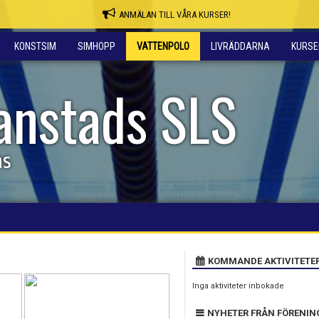
ANMÄLAN TILL VÅRA KURSER!
KONSTSIM
SIMHOPP
VATTENPOLO
LIVRÄDDARNA
KURSE
ianstads SLS
ns
KOMMANDE AKTIVITETE
Inga aktiviteter inbokade
NYHETER FRÅN FÖRENIN