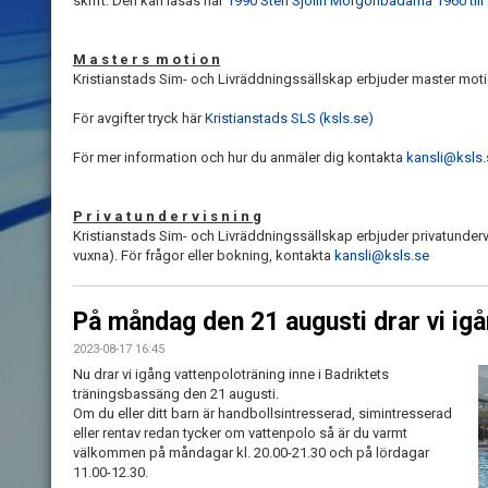
skrift. Den kan läsas här
1990 Sten Sjölin Morgonbadarna 1960 till 
M a s t e r s m o t i o n
Kristianstads Sim- och Livräddningssällskap erbjuder master moti
För avgifter tryck här
Kristianstads SLS (ksls.se)
För mer information och hur du anmäler dig kontakta
kansli@ksls.
P r i v a t u n d e r v i s n i n g
Kristianstads Sim- och Livräddningssällskap erbjuder privatunder
vuxna). För frågor eller bokning, kontakta
kansli@ksls.se
På måndag den 21 augusti drar vi igå
2023-08-17 16:45
Nu drar vi igång vattenpoloträning inne i Badriktets
träningsbassäng den 21 augusti.
Om du eller ditt barn är handbollsintresserad, simintresserad
eller rentav redan tycker om vattenpolo så är du varmt
välkommen på måndagar kl. 20.00-21.30 och på lördagar
11.00-12.30.