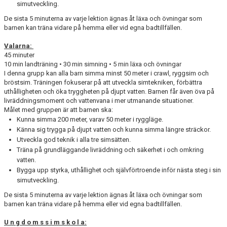
simutveckling.
De sista 5 minuterna av varje lektion ägnas åt läxa och övningar som
barnen kan träna vidare på hemma eller vid egna badtillfällen.
Valarna:
45 minuter
10 min landträning • 30 min simning • 5 min läxa och övningar
I denna grupp kan alla barn simma minst 50 meter i crawl, ryggsim och
bröstsim. Träningen fokuserar på att utveckla simtekniken, förbättra
uthålligheten och öka tryggheten på djupt vatten. Barnen får även öva på
livräddningsmoment och vattenvana i mer utmanande situationer.
Målet med gruppen är att barnen ska:
Kunna simma 200 meter, varav 50 meter i ryggläge.
Känna sig trygga på djupt vatten och kunna simma längre sträckor.
Utveckla god teknik i alla tre simsätten.
Träna på grundläggande livräddning och säkerhet i och omkring
vatten.
Bygga upp styrka, uthållighet och självförtroende inför nästa steg i sin
simutveckling.
De sista 5 minuterna av varje lektion ägnas åt läxa och övningar som
barnen kan träna vidare på hemma eller vid egna badtillfällen.
U n g d o m s s i m s k o l a: