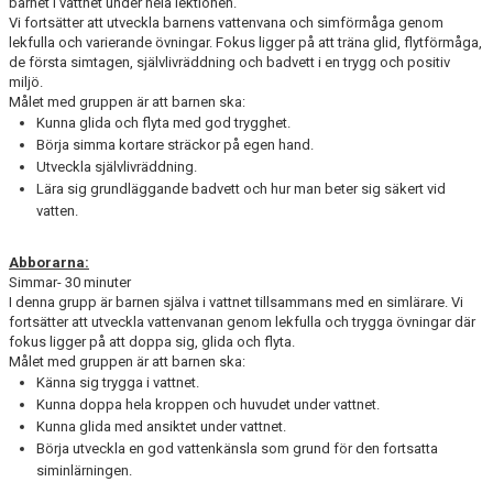
barnet i vattnet under hela lektionen.
Vi fortsätter att utveckla barnens vattenvana och simförmåga genom
lekfulla och varierande övningar. Fokus ligger på att träna glid, flytförmåga,
de första simtagen, självlivräddning och badvett i en trygg och positiv
miljö.
Målet med gruppen är att barnen ska:
Kunna glida och flyta med god trygghet.
Börja simma kortare sträckor på egen hand.
Utveckla självlivräddning.
Lära sig grundläggande badvett och hur man beter sig säkert vid
vatten.
Abborarna:
Simmar- 30 minuter
I denna grupp är barnen själva i vattnet tillsammans med en simlärare. Vi
fortsätter att utveckla vattenvanan genom lekfulla och trygga övningar där
fokus ligger på att doppa sig, glida och flyta.
Målet med gruppen är att barnen ska:
Känna sig trygga i vattnet.
Kunna doppa hela kroppen och huvudet under vattnet.
Kunna glida med ansiktet under vattnet.
Börja utveckla en god vattenkänsla som grund för den fortsatta
siminlärningen.