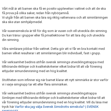
Vårt mål är att barnen ska få en positiv upplevelse i vattnet och att de ska
få prova på olika saker, redan från nybörjarnivå.
Vi utgår från att barnen ska lära sig riktig vattenvana och att siminlärningen
ska ske utan simhjälpmedel.
Vår vuxensimskola är till för dig som är vuxen och vill utveckla din simning.
Du kan träna i grupper eller få privatlektioner för att lära dig och utveckla
din simning.
Våra simlärare jobbar från vattnet. Detta gör att vi får en bra kontakt med
barnen vilket resulterar i att siminlärningen blir individuell, fast i grupp.
Vår verksamhet bedrivs utifrån svensk simnings utvecklingstrappa med
tillhörande riktlinjer och kvalitetskriterier vilket bidrar till att vår förening
erbjuder simundervisning med en hög kvalitet.
Stoltheten som infinner sig när barnet klarar ett nytt simmärke är stor varför
vi i varje simgrupp tar ett eller flera simmärken.
Vår verksamhet bedrivs utifrån svensk simnings utvecklingstrappa
Simlinjen med tillhörande riktlinjer och kvalitetskriterier vilket bidrar till att
vår förening erbjuder simundervisning med en hög kvalitet. Vill du läsa mer
tryck här
Varför ska jag välja Svensk Simidrotts simskola? | SVENSK