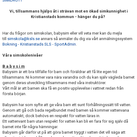
SIMIDROTT
Vi, tillsammans hjälps åt i strävan mot en ökad simkunnighet i
Kristianstads kommun - hänger du på?
Har du frågor om simskolan, babysim eller vill veta mer kan du mejla
till
simskola@ksls.se
annars så anmäler du dig via vårt anmälningssystem
Bokning - Kristianstads SLS - SportAdmin
.
Våra simskolenivåer
B a b y s i m
Babysim är ett bra tillfälle för barn och föräldrar att få lite egen tid
tillsammans. Ni kommer vara nära varandra och du kan själv vägleda barnet
genom deras utveckling tillsammans med våra instruktörer.
Vårt mål är att barnen ska få en positiv upplevelse i vattnet redan från
första början.
Babysim har som syfte att ge våra barn ett sunt förhållningssätt till vatten.
Genom att gå och bada regelbundet med barnen så kommer vattenvana
automatiskt, dock behövs en respekt för vatten läras in.
Ett vattenvant barn utan respekt för vatten kan bli en fara för sig själv då
barnet inte får några hämningar.
Babysim går därför ut på att göra barnet tryggt i vatten det vill säga att