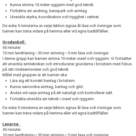
Kunna simma 10 meter ryggsim med god teknik.
Förbättra sin andning, benspark och armtag.
Utveckla styrka, koordination och trygghet i vattnet.
De sista 5 minuterna av varje lektion ägnas åt läxa och övningar som
barnen kan träna vidare på hemma eller vid egna badtillfällen.
Grodanboll:
45 minuter
10 min landträning • 30 min simning • 5 min läxa och övningar
I denna grupp kan barnen simma 10 meter crawl och ryggsim. Vi fortsätter
att utveckla simtekniken och introducerar grunderna i bröstsim med fokus
på rätt rörelsemönster och god teknik.
Målet med gruppen är att barnen ska:
Lära sig ett korrekt bentag i bröstsim.
Kunna samordna armtag, bentag och glid.
Andas vid varje armtag på ett naturligt och kontrollerat sätt.
Fortsätta utveckla sin teknik i crawl och ryggsim.
De sista 5 minuterna av varje lektion ägnas åt läxa och övningar som
barnen kan träna vidare på hemma eller vid egna badtillfällen.
Laxarna:
45 minuter
10 min landträning • 30 min simning • 5 min läxa och övningar