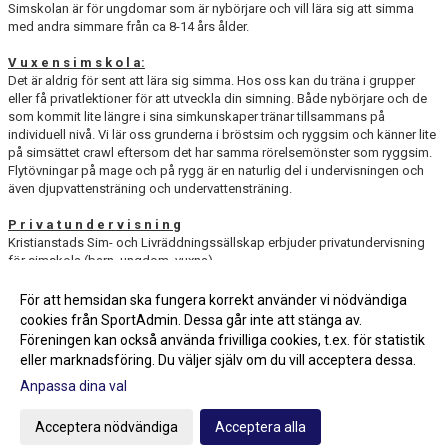
Simskolan är för ungdomar som är nybörjare och vill lära sig att simma
med andra simmare från ca 8-14 års ålder.
V u x e n s i m s k o l a:
Det är aldrig för sent att lära sig simma. Hos oss kan du träna i grupper
eller få privatlektioner för att utveckla din simning. Både nybörjare och de
som kommit lite längre i sina simkunskaper tränar tillsammans på
individuell nivå. Vi lär oss grunderna i bröstsim och ryggsim och känner lite
på simsättet crawl eftersom det har samma rörelsemönster som ryggsim.
Flytövningar på mage och på rygg är en naturlig del i undervisningen och
även djupvattensträning och undervattensträning.
P r i v a t u n d e r v i s n i n g
Kristianstads Sim- och Livräddningssällskap erbjuder privatundervisning
för simskola (barn, ungdom, vuxna).
För frågor eller bokning, kontakta
kansli@ksls.se
För att hemsidan ska fungera korrekt använder vi nödvändiga
Välkommen att lära dig simma hos oss!
cookies från SportAdmin. Dessa går inte att stänga av.
Föreningen kan också använda frivilliga cookies, t.ex. för statistik
eller marknadsföring. Du väljer själv om du vill acceptera dessa.
Anpassa dina val
Cookie-inställningar
Gå till Webbversion
Acceptera nödvändiga
Acceptera alla