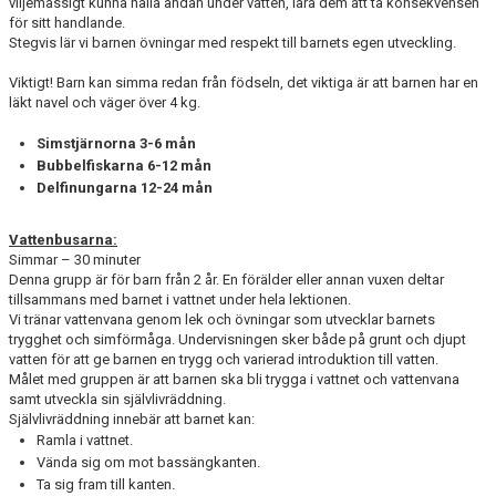
viljemässigt kunna hålla andan under vatten, lära dem att ta konsekvensen
för sitt handlande.
Stegvis lär vi barnen övningar med respekt till barnets egen utveckling.
Viktigt! Barn kan simma redan från födseln, det viktiga är att barnen har en
läkt navel och väger över 4 kg.
Simstjärnorna 3-6 mån
Bubbelfiskarna 6-12 mån
Delfinungarna 12-24 mån
Vattenbusarna:
Simmar – 30 minuter
Denna grupp är för barn från 2 år. En förälder eller annan vuxen deltar
tillsammans med barnet i vattnet under hela lektionen.
Vi tränar vattenvana genom lek och övningar som utvecklar barnets
trygghet och simförmåga. Undervisningen sker både på grunt och djupt
vatten för att ge barnen en trygg och varierad introduktion till vatten.
Målet med gruppen är att barnen ska bli trygga i vattnet och vattenvana
samt utveckla sin självlivräddning.
Självlivräddning innebär att barnet kan:
Ramla i vattnet.
Vända sig om mot bassängkanten.
Ta sig fram till kanten.