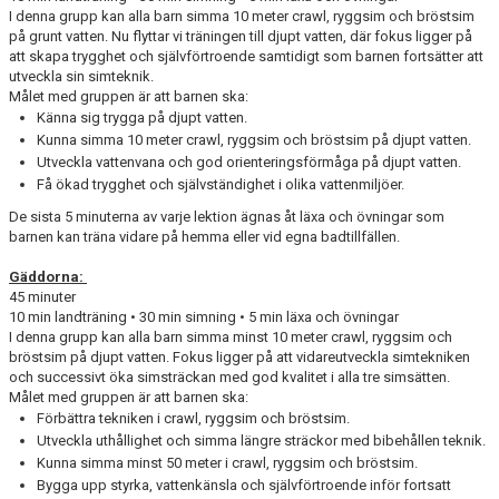
I denna grupp kan alla barn simma 10 meter crawl, ryggsim och bröstsim
på grunt vatten. Nu flyttar vi träningen till djupt vatten, där fokus ligger på
att skapa trygghet och självförtroende samtidigt som barnen fortsätter att
utveckla sin simteknik.
Målet med gruppen är att barnen ska:
Känna sig trygga på djupt vatten.
Kunna simma 10 meter crawl, ryggsim och bröstsim på djupt vatten.
Utveckla vattenvana och god orienteringsförmåga på djupt vatten.
Få ökad trygghet och självständighet i olika vattenmiljöer.
De sista 5 minuterna av varje lektion ägnas åt läxa och övningar som
barnen kan träna vidare på hemma eller vid egna badtillfällen.
Gäddorna:
45 minuter
10 min landträning • 30 min simning • 5 min läxa och övningar
I denna grupp kan alla barn simma minst 10 meter crawl, ryggsim och
bröstsim på djupt vatten. Fokus ligger på att vidareutveckla simtekniken
och successivt öka simsträckan med god kvalitet i alla tre simsätten.
Målet med gruppen är att barnen ska:
Förbättra tekniken i crawl, ryggsim och bröstsim.
Utveckla uthållighet och simma längre sträckor med bibehållen teknik.
Kunna simma minst 50 meter i crawl, ryggsim och bröstsim.
Bygga upp styrka, vattenkänsla och självförtroende inför fortsatt