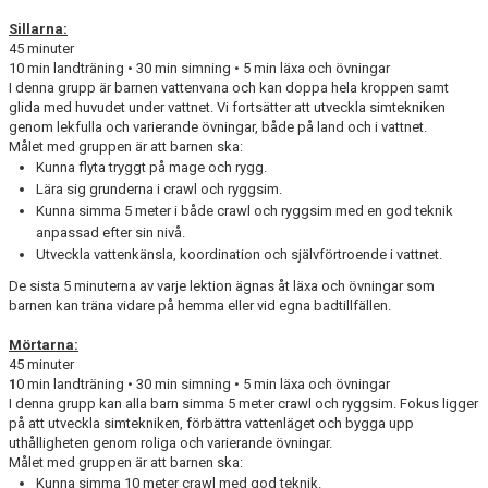
Sillarna:
45 minuter
10 min landträning • 30 min simning • 5 min läxa och övningar
I denna grupp är barnen vattenvana och kan doppa hela kroppen samt
glida med huvudet under vattnet. Vi fortsätter att utveckla simtekniken
genom lekfulla och varierande övningar, både på land och i vattnet.
Målet med gruppen är att barnen ska:
Kunna flyta tryggt på mage och rygg.
Lära sig grunderna i crawl och ryggsim.
Kunna simma 5 meter i både crawl och ryggsim med en god teknik
anpassad efter sin nivå.
Utveckla vattenkänsla, koordination och självförtroende i vattnet.
De sista 5 minuterna av varje lektion ägnas åt läxa och övningar som
barnen kan träna vidare på hemma eller vid egna badtillfällen.
Mörtarna:
45 minuter
1
0 min landträning • 30 min simning • 5 min läxa och övningar
I denna grupp kan alla barn simma 5 meter crawl och ryggsim. Fokus ligger
på att utveckla simtekniken, förbättra vattenläget och bygga upp
uthålligheten genom roliga och varierande övningar.
Målet med gruppen är att barnen ska:
Kunna simma 10 meter crawl med god teknik.