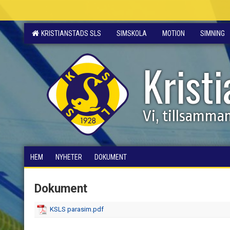
KRISTIANSTADS SLS
SIMSKOLA
MOTION
SIMNING
Krist
Vi, tillsamma
HEM
NYHETER
DOKUMENT
Dokument
KSLS parasim.pdf