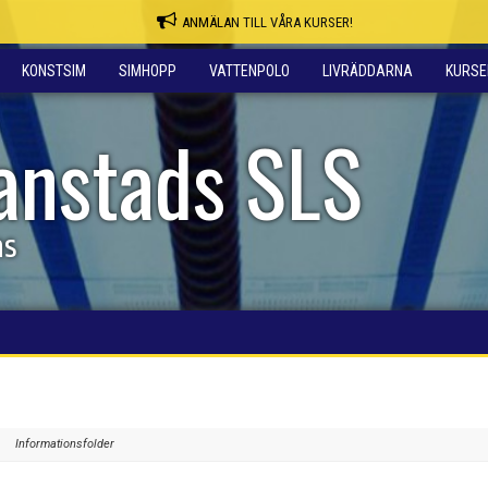
ANMÄLAN TILL VÅRA KURSER!
KONSTSIM
SIMHOPP
VATTENPOLO
LIVRÄDDARNA
KURSE
ianstads SLS
ns
Informationsfolder