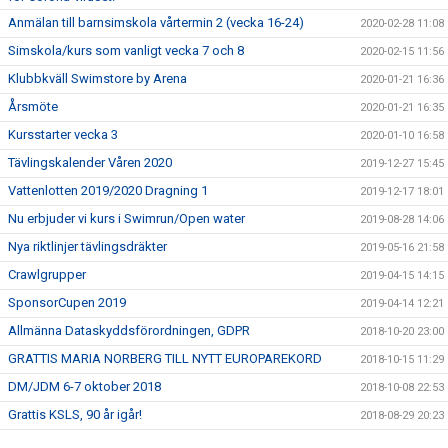
Anmälan till barnsimskola vårtermin 2 (vecka 16-24)
2020-02-28 11:08
Simskola/kurs som vanligt vecka 7 och 8
2020-02-15 11:56
Klubbkväll Swimstore by Arena
2020-01-21 16:36
Årsmöte
2020-01-21 16:35
Kursstarter vecka 3
2020-01-10 16:58
Tävlingskalender Våren 2020
2019-12-27 15:45
Vattenlotten 2019/2020 Dragning 1
2019-12-17 18:01
Nu erbjuder vi kurs i Swimrun/Open water
2019-08-28 14:06
Nya riktlinjer tävlingsdräkter
2019-05-16 21:58
Crawlgrupper
2019-04-15 14:15
SponsorCupen 2019
2019-04-14 12:21
Allmänna Dataskyddsförordningen, GDPR
2018-10-20 23:00
GRATTIS MARIA NORBERG TILL NYTT EUROPAREKORD
2018-10-15 11:29
DM/JDM 6-7 oktober 2018
2018-10-08 22:53
Grattis KSLS, 90 år igår!
2018-08-29 20:23
Stöd KSLS
2017-09-30 09:10