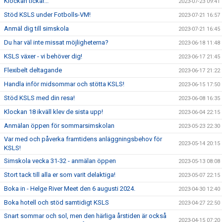
Klockan tickar...
2023-07-23 09:41
Stöd KSLS under Fotbolls-VM!
2023-07-21 16:57
Anmäl dig till simskola
2023-07-21 16:45
Du har väl inte missat möjligheterna?
2023-06-18 11:48
KSLS växer - vi behöver dig!
2023-06-17 21:45
Flexibelt deltagande
2023-06-17 21:22
Handla inför midsommar och stötta KSLS!
2023-06-15 17:50
Stöd KSLS med din resa!
2023-06-08 16:35
Klockan 18 ikväll klev de sista upp!
2023-06-04 22:15
Anmälan öppen för sommarsimskolan
2023-05-23 22:30
Var med och påverka framtidens anläggningsbehov för
2023-05-14 20:15
KSLS!
Simskola vecka 31-32 - anmälan öppen
2023-05-13 08:08
Stort tack till alla er som varit delaktiga!
2023-05-07 22:15
Boka in - Helge River Meet den 6 augusti 2024.
2023-04-30 12:40
Boka hotell och stöd samtidigt KSLS
2023-04-27 22:50
Snart sommar och sol, men den härliga årstiden är också
2023-04-15 07:20