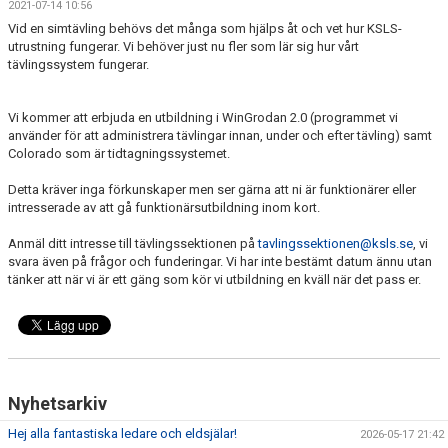
2021-07-14 10:56
BLI PARTNER
Vid en simtävling behövs det många som hjälps åt och vet hur KSLS-
utrustning fungerar. Vi behöver just nu fler som lär sig hur vårt
JOBBA HOS OSS!
tävlingssystem fungerar.
FÖRÄLDER
Vi kommer att erbjuda en utbildning i WinGrodan 2.0 (programmet vi
använder för att administrera tävlingar innan, under och efter tävling) samt
FUNKTIONÄR
Colorado som är tidtagningssystemet.
Detta kräver inga förkunskaper men ser gärna att ni är funktionärer eller
VÅRA TÄVLINGAR
intresserade av att gå funktionärsutbildning inom kort.
VÅRA EVENEMANG
Anmäl ditt intresse till tävlingssektionen på
tavlingssektionen@ksls.se
, vi
svara även på frågor och funderingar. Vi har inte bestämt datum ännu utan
tänker att när vi är ett gäng som kör vi utbildning en kväll när det pass er.
VERKSAMHETSHANDBOK
KSLS FOR UKRAINE
WALL OF MEMORIES
Nyhetsarkiv
Hej alla fantastiska ledare och eldsjälar!
2026-05-17 21:42