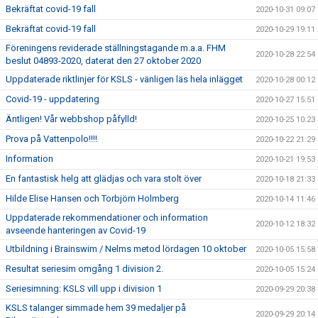
Bekräftat covid-19 fall
2020-10-31 09:07
Bekräftat covid-19 fall
2020-10-29 19:11
Föreningens reviderade ställningstagande m.a.a. FHM
2020-10-28 22:54
beslut 04893-2020, daterat den 27 oktober 2020
Uppdaterade riktlinjer för KSLS - vänligen läs hela inlägget
2020-10-28 00:12
Covid-19 - uppdatering
2020-10-27 15:51
Äntligen! Vår webbshop påfylld!
2020-10-25 10:23
Prova på Vattenpolo!!!!
2020-10-22 21:29
Information
2020-10-21 19:53
En fantastisk helg att glädjas och vara stolt över
2020-10-18 21:33
Hilde Elise Hansen och Torbjörn Holmberg
2020-10-14 11:46
Uppdaterade rekommendationer och information
2020-10-12 18:32
avseende hanteringen av Covid-19
Utbildning i Brainswim / Nelms metod lördagen 10 oktober
2020-10-05 15:58
Resultat seriesim omgång 1 division 2.
2020-10-05 15:24
Seriesimning: KSLS vill upp i division 1
2020-09-29 20:38
KSLS talanger simmade hem 39 medaljer på
2020-09-29 20:14