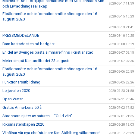
Malmsten AB i fördjupat samarbete med Kristianstads Sim-
2020-08-17 11:39
och Livräddningssällskap
Föräldramöte och informationsmöte söndagen den 16
2020-08-15 15:23
augusti 2020
2020-08-13 21:41
PRESSMEDDELANDE
2020-08-10 10:25
Barn kastade sten på badgäst
2020-08-08 19:19
En del av Sveriges bästa simmare finns i Kristianstad
2020-08-07 08:15
Metersim på Kantarellbadet 23 augusti
2020-08-07 07:36
Föräldramöte och informationsmöte söndagen den 16
2020-08-06 20:59
augusti 2020
Funktionärsutbildning
2020-08-05 22:26
Lerjevallen 2020
2020-07-23 21:58
Open Water
2020-07-21 20:46
Grattis Anna-Lena 50 år
2020-07-02 17:52
Stadsbarn njuter av naturen – ”Guld värt”
2020-07-01 21:35
Riksmästerskapen 2020
2020-06-28 18:03
Vi hälsar vår nya chefstränare Kim Ståhlberg välkommen!
2020-06-17 23:59