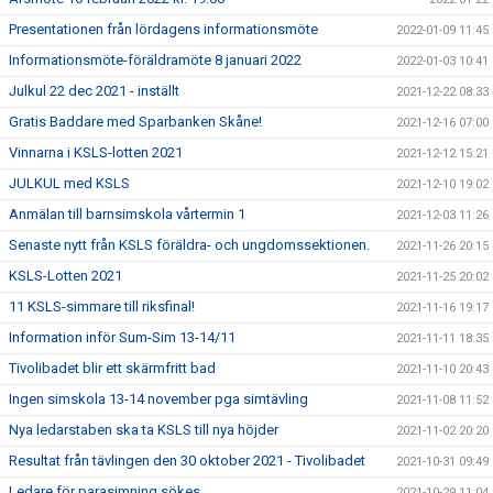
Presentationen från lördagens informationsmöte
2022-01-09 11:45
Informationsmöte-föräldramöte 8 januari 2022
2022-01-03 10:41
Julkul 22 dec 2021 - inställt
2021-12-22 08:33
Gratis Baddare med Sparbanken Skåne!
2021-12-16 07:00
Vinnarna i KSLS-lotten 2021
2021-12-12 15:21
JULKUL med KSLS
2021-12-10 19:02
Anmälan till barnsimskola vårtermin 1
2021-12-03 11:26
Senaste nytt från KSLS föräldra- och ungdomssektionen.
2021-11-26 20:15
KSLS-Lotten 2021
2021-11-25 20:02
11 KSLS-simmare till riksfinal!
2021-11-16 19:17
Information inför Sum-Sim 13-14/11
2021-11-11 18:35
Tivolibadet blir ett skärmfritt bad
2021-11-10 20:43
Ingen simskola 13-14 november pga simtävling
2021-11-08 11:52
Nya ledarstaben ska ta KSLS till nya höjder
2021-11-02 20:20
Resultat från tävlingen den 30 oktober 2021 - Tivolibadet
2021-10-31 09:49
Ledare för parasimning sökes
2021-10-29 11:04