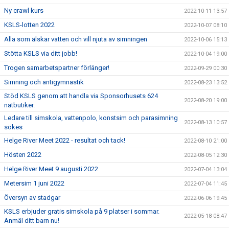
Ny crawl kurs
2022-10-11 13:57
KSLS-lotten 2022
2022-10-07 08:10
Alla som älskar vatten och vill njuta av simningen
2022-10-06 15:13
Stötta KSLS via ditt jobb!
2022-10-04 19:00
Trogen samarbetspartner förlänger!
2022-09-29 00:30
Simning och antigymnastik
2022-08-23 13:52
Stöd KSLS genom att handla via Sponsorhusets 624
2022-08-20 19:00
nätbutiker.
Ledare till simskola, vattenpolo, konstsim och parasimning
2022-08-13 10:57
sökes
Helge River Meet 2022 - resultat och tack!
2022-08-10 21:00
Hösten 2022
2022-08-05 12:30
Helge River Meet 9 augusti 2022
2022-07-04 13:04
Metersim 1 juni 2022
2022-07-04 11:45
Översyn av stadgar
2022-06-06 19:45
KSLS erbjuder gratis simskola på 9 platser i sommar.
2022-05-18 08:47
Anmäl ditt barn nu!