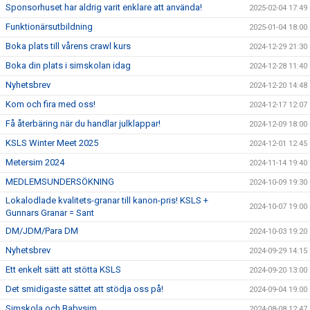
Sponsorhuset har aldrig varit enklare att använda!
2025-02-04 17:49
Funktionärsutbildning
2025-01-04 18:00
Boka plats till vårens crawl kurs
2024-12-29 21:30
Boka din plats i simskolan idag
2024-12-28 11:40
Nyhetsbrev
2024-12-20 14:48
Kom och fira med oss!
2024-12-17 12:07
Få återbäring när du handlar julklappar!
2024-12-09 18:00
KSLS Winter Meet 2025
2024-12-01 12:45
Metersim 2024
2024-11-14 19:40
MEDLEMSUNDERSÖKNING
2024-10-09 19:30
Lokalodlade kvalitets-granar till kanon-pris! KSLS +
2024-10-07 19:00
Gunnars Granar = Sant
DM/JDM/Para DM
2024-10-03 19:20
Nyhetsbrev
2024-09-29 14:15
Ett enkelt sätt att stötta KSLS
2024-09-20 13:00
Det smidigaste sättet att stödja oss på!
2024-09-04 19:00
Simskola och Babysim
2024-08-08 12:47