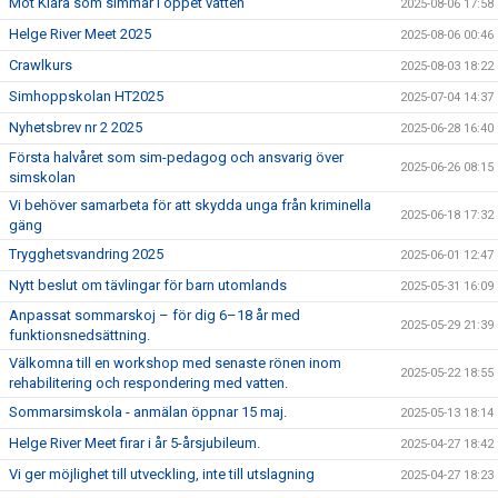
Möt Klara som simmar i öppet vatten
2025-08-06 17:58
Helge River Meet 2025
2025-08-06 00:46
Crawlkurs
2025-08-03 18:22
Simhoppskolan HT2025
2025-07-04 14:37
Nyhetsbrev nr 2 2025
2025-06-28 16:40
Första halvåret som sim-pedagog och ansvarig över
2025-06-26 08:15
simskolan
Vi behöver samarbeta för att skydda unga från kriminella
2025-06-18 17:32
gäng
Trygghetsvandring 2025
2025-06-01 12:47
Nytt beslut om tävlingar för barn utomlands
2025-05-31 16:09
Anpassat sommarskoj – för dig 6–18 år med
2025-05-29 21:39
funktionsnedsättning.
Välkomna till en workshop med senaste rönen inom
2025-05-22 18:55
rehabilitering och respondering med vatten.
Sommarsimskola - anmälan öppnar 15 maj.
2025-05-13 18:14
Helge River Meet firar i år 5-årsjubileum.
2025-04-27 18:42
Vi ger möjlighet till utveckling, inte till utslagning
2025-04-27 18:23