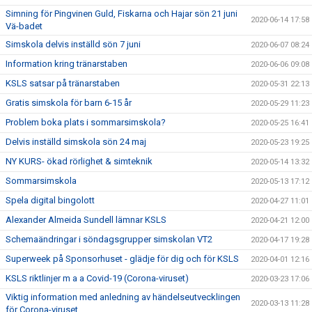
Simning för Pingvinen Guld, Fiskarna och Hajar sön 21 juni
2020-06-14 17:58
Vä-badet
Simskola delvis inställd sön 7 juni
2020-06-07 08:24
Information kring tränarstaben
2020-06-06 09:08
KSLS satsar på tränarstaben
2020-05-31 22:13
Gratis simskola för barn 6-15 år
2020-05-29 11:23
Problem boka plats i sommarsimskola?
2020-05-25 16:41
Delvis inställd simskola sön 24 maj
2020-05-23 19:25
NY KURS- ökad rörlighet & simteknik
2020-05-14 13:32
Sommarsimskola
2020-05-13 17:12
Spela digital bingolott
2020-04-27 11:01
Alexander Almeida Sundell lämnar KSLS
2020-04-21 12:00
Schemaändringar i söndagsgrupper simskolan VT2
2020-04-17 19:28
Superweek på Sponsorhuset - glädje för dig och för KSLS
2020-04-01 12:16
KSLS riktlinjer m a a Covid-19 (Corona-viruset)
2020-03-23 17:06
Viktig information med anledning av händelseutvecklingen
2020-03-13 11:28
för Corona-viruset.