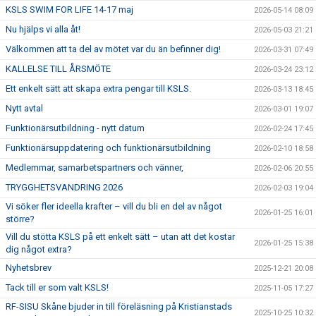
KSLS SWIM FOR LIFE 14-17 maj
2026-05-14 08:09
Nu hjälps vi alla åt!
2026-05-03 21:21
Välkommen att ta del av mötet var du än befinner dig!
2026-03-31 07:49
KALLELSE TILL ÅRSMÖTE
2026-03-24 23:12
Ett enkelt sätt att skapa extra pengar till KSLS.
2026-03-13 18:45
Nytt avtal
2026-03-01 19:07
Funktionärsutbildning - nytt datum
2026-02-24 17:45
Funktionärsuppdatering och funktionärsutbildning
2026-02-10 18:58
Medlemmar, samarbetspartners och vänner,
2026-02-06 20:55
TRYGGHETSVANDRING 2026
2026-02-03 19:04
Vi söker fler ideella krafter – vill du bli en del av något
2026-01-25 16:01
större?
Vill du stötta KSLS på ett enkelt sätt – utan att det kostar
2026-01-25 15:38
dig något extra?
Nyhetsbrev
2025-12-21 20:08
Tack till er som valt KSLS!
2025-11-05 17:27
RF-SISU Skåne bjuder in till föreläsning på Kristianstads
2025-10-25 10:32