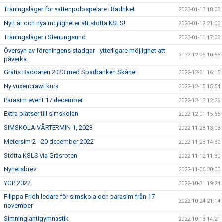
Träningsläger för vattenpolospelare i Badriket
2023-01-13 18:00
Nytt år och nya möjligheter att stötta KSLS!
2023-01-12 21:00
Träningsläger i Stenungsund
2023-01-11 17:00
Översyn av föreningens stadgar - ytterligare möjlighet att
2022-12-26 10:56
påverka
Gratis Baddaren 2023 med Sparbanken Skåne!
2022-12-21 16:15
Ny vuxencrawl kurs
2022-12-15 15:54
Parasim event 17 december
2022-12-13 12:26
Extra platser till simskolan
2022-12-01 15:55
SIMSKOLA VÅRTERMIN 1, 2023
2022-11-28 13:03
Metersim 2 - 20 december 2022
2022-11-23 14:30
Stötta KSLS via Gräsroten
2022-11-12 11:30
Nyhetsbrev
2022-11-06 20:00
YGP 2022
2022-10-31 19:24
Filippa Fridh ledare för simskola och parasim från 17
2022-10-24 21:14
november
Simning antigymnastik
2022-10-13 14:21