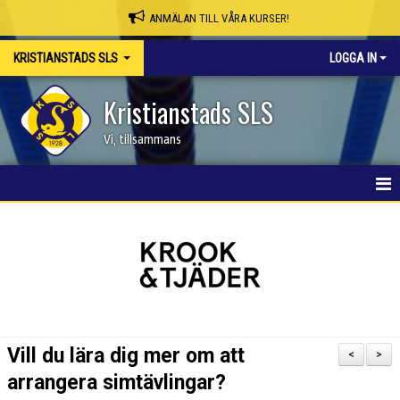
ANMÄLAN TILL VÅRA KURSER!
KRISTIANSTADS SLS
LOGGA IN
Kristianstads SLS
Vi, tillsammans
HEM
NYHETER
OM KLUBBEN
SKAPA MEDLEMSKONTO/BOKA PLATS
Vill du lära dig mer om att
<
>
KSLS WEBBSHOP
arrangera simtävlingar?