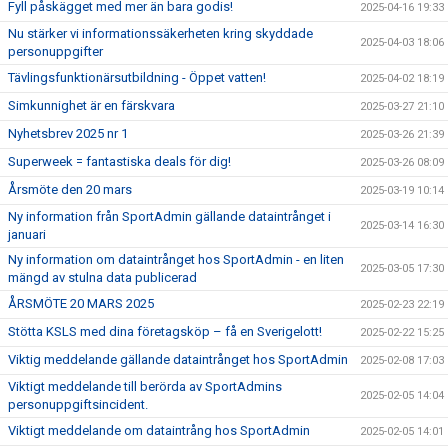
Fyll påskägget med mer än bara godis!
2025-04-16 19:33
Nu stärker vi informationssäkerheten kring skyddade
2025-04-03 18:06
personuppgifter
Tävlingsfunktionärsutbildning - Öppet vatten!
2025-04-02 18:19
Simkunnighet är en färskvara
2025-03-27 21:10
Nyhetsbrev 2025 nr 1
2025-03-26 21:39
Superweek = fantastiska deals för dig!
2025-03-26 08:09
Årsmöte den 20 mars
2025-03-19 10:14
Ny information från SportAdmin gällande dataintrånget i
2025-03-14 16:30
januari
Ny information om dataintrånget hos SportAdmin - en liten
2025-03-05 17:30
mängd av stulna data publicerad
ÅRSMÖTE 20 MARS 2025
2025-02-23 22:19
Stötta KSLS med dina företagsköp – få en Sverigelott!
2025-02-22 15:25
Viktig meddelande gällande dataintrånget hos SportAdmin
2025-02-08 17:03
Viktigt meddelande till berörda av SportAdmins
2025-02-05 14:04
personuppgiftsincident.
Viktigt meddelande om dataintrång hos SportAdmin
2025-02-05 14:01