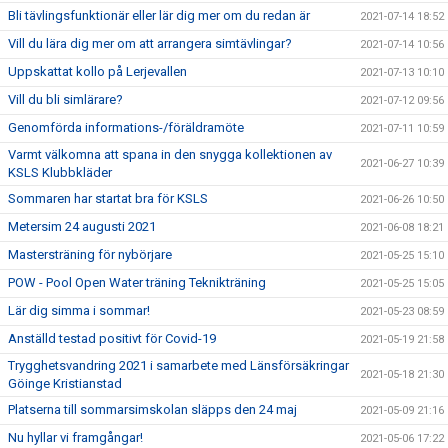
Bli tävlingsfunktionär eller lär dig mer om du redan är
2021-07-14 18:52
Vill du lära dig mer om att arrangera simtävlingar?
2021-07-14 10:56
Uppskattat kollo på Lerjevallen
2021-07-13 10:10
Vill du bli simlärare?
2021-07-12 09:56
Genomförda informations-/föräldramöte
2021-07-11 10:59
Varmt välkomna att spana in den snygga kollektionen av
2021-06-27 10:39
KSLS Klubbkläder
Sommaren har startat bra för KSLS
2021-06-26 10:50
Metersim 24 augusti 2021
2021-06-08 18:21
Mastersträning för nybörjare
2021-05-25 15:10
POW - Pool Open Water träning Teknikträning
2021-05-25 15:05
Lär dig simma i sommar!
2021-05-23 08:59
Anställd testad positivt för Covid-19
2021-05-19 21:58
Trygghetsvandring 2021 i samarbete med Länsförsäkringar
2021-05-18 21:30
Göinge Kristianstad
Platserna till sommarsimskolan släpps den 24 maj
2021-05-09 21:16
Nu hyllar vi framgångar!
2021-05-06 17:22