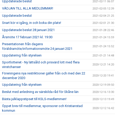
Uppdaterade beslut
2021-02-11 06:07
VÄDJAN TILL ALLA MEDLEMMAR!
2021-02-05 12:39
Uppdaterade beslut
2021-02-04 21:25
Snart kör vi igång, in och boka din plats!
2021-02-01 21:30
Uppdaterade beslut 28 januari 2021
2021-01-28 22:46
Årsmöte 17 februari 2021 kl. 19:00
2021-01-24 15:59
Presentationen från dagens
2021-01-24 15:52
föräldramöte/informationsmöte 24 januari 2021
Uppdatering från styrelsen
2021-01-21 14:48
Sportlotteriet - Ny lättsåld och prisvärd lott med flera
2020-12-21 14:20
vinstchanser
Föreningens nya restriktioner gäller från och med den 22
2020-12-20 19:41
december 2020
Uppdatering från styrelsen
2020-12-19 09:50
Beslut med anledning av särskilda råd för Skåne län
2020-12-16 13:30
Bästa julklappstipset till KSLS-medlemmen!
2020-12-13 19:49
Öppet brev till medlemmar, sponsorer och Kristianstad
2020-12-12 16:42
kommun