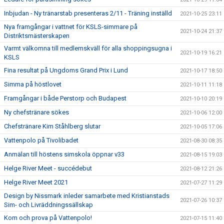
Inbjudan - Ny tränarstab presenteras 2/11 - Träning inställd
2021-10-25 23:11
Nya framgångar i vattnet för KSLS-simmare på
2021-10-24 21:37
Distriktsmästerskapen
Varmt välkomna till medlemskväll för alla shoppingsugna i
2021-10-19 16:21
KSLS
Fina resultat på Ungdoms Grand Prix i Lund
2021-10-17 18:50
Simma på höstlovet
2021-10-11 11:18
Framgångar i både Perstorp och Budapest
2021-10-10 20:19
Ny chefstränare sökes
2021-10-06 12:00
Chefstränare Kim Ståhlberg slutar
2021-10-05 17:06
Vattenpolo på Tivolibadet
2021-08-30 08:35
Anmälan till höstens simskola öppnar v33
2021-08-15 19:03
Helge River Meet - succédebut
2021-08-12 21:26
Helge River Meet 2021
2021-07-27 11:29
Design by Nissmark inleder samarbete med Kristianstads
2021-07-26 10:37
Sim- och Livräddningssällskap
Kom och prova på Vattenpolo!
2021-07-15 11:40