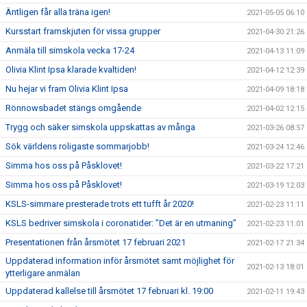
Äntligen får alla träna igen!
2021-05-05 06:10
Kursstart framskjuten för vissa grupper
2021-04-30 21:26
Anmäla till simskola vecka 17-24
2021-04-13 11:09
Olivia Klint Ipsa klarade kvaltiden!
2021-04-12 12:39
Nu hejar vi fram Olivia Klint Ipsa
2021-04-09 18:18
Rönnowsbadet stängs omgående
2021-04-02 12:15
Trygg och säker simskola uppskattas av många
2021-03-26 08:57
Sök världens roligaste sommarjobb!
2021-03-24 12:46
Simma hos oss på Påsklovet!
2021-03-22 17:21
Simma hos oss på Påsklovet!
2021-03-19 12:03
KSLS-simmare presterade trots ett tufft år 2020!
2021-02-23 11:11
KSLS bedriver simskola i coronatider: ”Det är en utmaning”
2021-02-23 11:01
Presentationen från årsmötet 17 februari 2021
2021-02-17 21:34
Uppdaterad information inför årsmötet samt möjlighet för
2021-02-13 18:01
ytterligare anmälan
Uppdaterad kallelse till årsmötet 17 februari kl. 19:00
2021-02-11 19:43