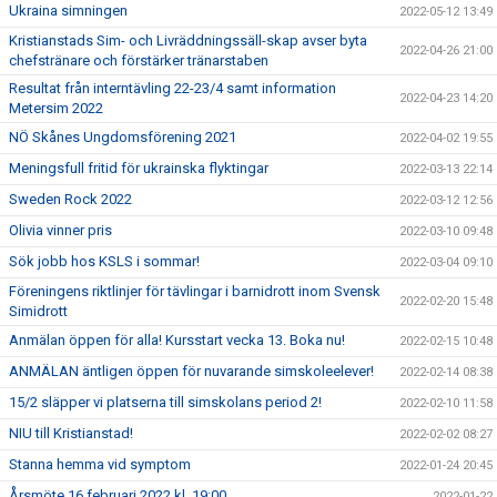
Ukraina simningen
2022-05-12 13:49
Kristianstads Sim- och Livräddningssäll-skap avser byta
2022-04-26 21:00
chefstränare och förstärker tränarstaben
Resultat från interntävling 22-23/4 samt information
2022-04-23 14:20
Metersim 2022
NÖ Skånes Ungdomsförening 2021
2022-04-02 19:55
Meningsfull fritid för ukrainska flyktingar
2022-03-13 22:14
Sweden Rock 2022
2022-03-12 12:56
Olivia vinner pris
2022-03-10 09:48
Sök jobb hos KSLS i sommar!
2022-03-04 09:10
Föreningens riktlinjer för tävlingar i barnidrott inom Svensk
2022-02-20 15:48
Simidrott
Anmälan öppen för alla! Kursstart vecka 13. Boka nu!
2022-02-15 10:48
ANMÄLAN äntligen öppen för nuvarande simskoleelever!
2022-02-14 08:38
15/2 släpper vi platserna till simskolans period 2!
2022-02-10 11:58
NIU till Kristianstad!
2022-02-02 08:27
Stanna hemma vid symptom
2022-01-24 20:45
Årsmöte 16 februari 2022 kl. 19:00
2022-01-22