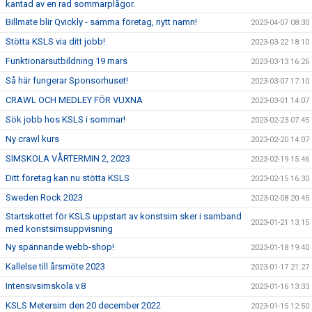
kantad av en rad sommarplågor.
Billmate blir Qvickly - samma företag, nytt namn!
2023-04-07 08:30
Stötta KSLS via ditt jobb!
2023-03-22 18:10
Funktionärsutbildning 19 mars
2023-03-13 16:26
Så här fungerar Sponsorhuset!
2023-03-07 17:10
CRAWL OCH MEDLEY FÖR VUXNA
2023-03-01 14:07
Sök jobb hos KSLS i sommar!
2023-02-23 07:45
Ny crawl kurs
2023-02-20 14:07
SIMSKOLA VÅRTERMIN 2, 2023
2023-02-19 15:46
Ditt företag kan nu stötta KSLS
2023-02-15 16:30
Sweden Rock 2023
2023-02-08 20:45
Startskottet för KSLS uppstart av konstsim sker i samband
2023-01-21 13:15
med konstsimsuppvisning
Ny spännande webb-shop!
2023-01-18 19:40
Kallelse till årsmöte 2023
2023-01-17 21:27
Intensivsimskola v.8
2023-01-16 13:33
KSLS Metersim den 20 december 2022
2023-01-15 12:50