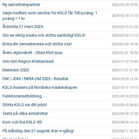
Ny samarbetspartner
2024-02-18 19:35
Varje medlem som vandrar för KSLS får 100 poäng. 1
2024-02-18 15:10
poäng = 1 kr.
Årsmöte 21 mars 2024
2024-02-15 21:20
Gör en viktig insats och stötta samtidigt KSLS!
2024-02-04 17:12
Boka din semesterresa och stötta oss!
2024-01-23 18:20
Årets stjärnskott - Olivia Klint Ipsa
2024-01-21 18:20
Sim-Sim Region Kristianstad
2023-11-12 19:43
Metersim 2023
2023-11-01 21:35
DM / JDM / PARA DM 2023 - Resultat
2023-10-29 12:24
KSLS masters på Nordiska mästerskapen
2023-10-11 19:15
Funktionärsutbildning
2023-09-10 09:20
Stötta KSLS via ditt jobb!
2023-09-10 08:45
Testa på olika simidrotter
2023-09-02 10:53
Kom och fira KSLS 95!
2023-08-24 16:10
På måndag den 21 augusti drar vi igång!
2023-08-17 16:49