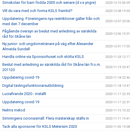
Simskolan för barn födda 2005 och senare (d.v.s yngre)
2020-12-10 06:09
Vill du vara med och forma KSLS framtid?
2020-12-08 19:03
Uppdatering -Föreningens nya restriktioner gäller från och
2020-12-07 23:06
med den 7 december
Pågående översyn av beslut med anledning av särskilda
2020-12-06 19:31
råd för Skåne län
Ny junior- och ungdomstränare på väg efter Alexander
2020-12-01 17:05
Almeida Sundell
Handla online via Sponsorhuset och stötta KSLS
2020-11-24 12:17
Beslut med anledning av särskilda råd för Skåne län fr.o.m.
2020-11-19 23:47
201120
Uppdatering covid-19
2020-11-18 22:46
Digital tävlingsfunktionärsutbildning
2020-11-18 13:47
Luciafirande 2020 - inställt
2020-11-17 22:33
Uppdatering covid-19
2020-11-17 22:31
Nelms metod
2020-11-15 10:22
Simningens coronasmäll: Flera mästerskap ställs in
2020-11-11 19:41
Tack alla sponsorer för KSLS Metersim 2020
2020-11-05 19:08