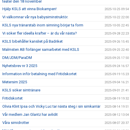
teater den 18 november
Hjälp KSLS att vinna Biokampen!
2025-10-25 09:54
Vi välkomnar vår nya babysiminstruktör.
2025-10-22 22:00
KSLS nya tränarstab inom simning börjar ta form
2025-10-05 22:45
Vi söker fler ideella krafter – är du vår nästa?
2025-09-28 22:23
KSLS bibehåller kansliet på Badriket
2025-09-26 15:45
Malmsten AB förlänger samarbetet med KSLS
2025-09-25 22:40
DM/JDM/ParaDM
2025-09-25 17:50
Nyhetsbrev nr 3 2025
2025-09-24 16:57
Information inför betalning med Fritidskortet
2025-09-19 15:23
Metersim 2025
2025-09-04 16:21
KSLS söker simtränare
2025-09-01 21:41
Fritidskortet
2025-08-19 19:32
Olivia Klint Ipsa och Vicky Luc tar nästa steg i sin simkarriär
2025-08-14 19:51
Vår medlem Jan Glantz har avlidit
2025-08-12 13:04
Våra simidrotter
2025-08-07 20:37