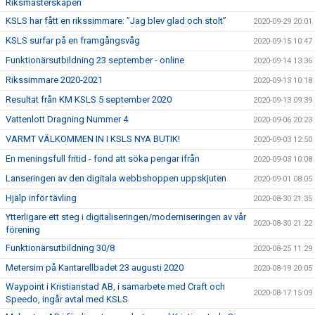
Riksmästerskapen
KSLS har fått en rikssimmare: ”Jag blev glad och stolt”
2020-09-29 20:01
KSLS surfar på en framgångsvåg
2020-09-15 10:47
Funktionärsutbildning 23 september - online
2020-09-14 13:36
Rikssimmare 2020-2021
2020-09-13 10:18
Resultat från KM KSLS 5 september 2020
2020-09-13 09:39
Vattenlott Dragning Nummer 4
2020-09-06 20:23
VARMT VÄLKOMMEN IN I KSLS NYA BUTIK!
2020-09-03 12:50
En meningsfull fritid - fond att söka pengar ifrån
2020-09-03 10:08
Lanseringen av den digitala webbshoppen uppskjuten
2020-09-01 08:05
Hjälp inför tävling
2020-08-30 21:35
Ytterligare ett steg i digitaliseringen/moderniseringen av vår
2020-08-30 21:22
förening
Funktionärsutbildning 30/8
2020-08-25 11:29
Metersim på Kantarellbadet 23 augusti 2020
2020-08-19 20:05
Waypoint i Kristianstad AB, i samarbete med Craft och
2020-08-17 15:09
Speedo, ingår avtal med KSLS