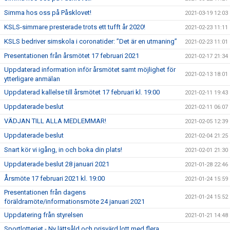
Simma hos oss på Påsklovet!
2021-03-19 12:03
KSLS-simmare presterade trots ett tufft år 2020!
2021-02-23 11:11
KSLS bedriver simskola i coronatider: ”Det är en utmaning”
2021-02-23 11:01
Presentationen från årsmötet 17 februari 2021
2021-02-17 21:34
Uppdaterad information inför årsmötet samt möjlighet för
2021-02-13 18:01
ytterligare anmälan
Uppdaterad kallelse till årsmötet 17 februari kl. 19:00
2021-02-11 19:43
Uppdaterade beslut
2021-02-11 06:07
VÄDJAN TILL ALLA MEDLEMMAR!
2021-02-05 12:39
Uppdaterade beslut
2021-02-04 21:25
Snart kör vi igång, in och boka din plats!
2021-02-01 21:30
Uppdaterade beslut 28 januari 2021
2021-01-28 22:46
Årsmöte 17 februari 2021 kl. 19:00
2021-01-24 15:59
Presentationen från dagens
2021-01-24 15:52
föräldramöte/informationsmöte 24 januari 2021
Uppdatering från styrelsen
2021-01-21 14:48
Sportlotteriet - Ny lättsåld och prisvärd lott med flera