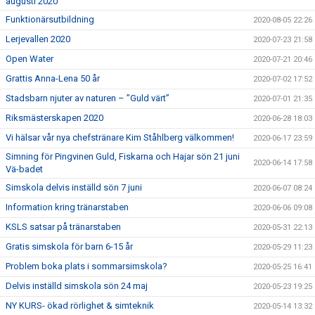
augusti 2020
Funktionärsutbildning
2020-08-05 22:26
Lerjevallen 2020
2020-07-23 21:58
Open Water
2020-07-21 20:46
Grattis Anna-Lena 50 år
2020-07-02 17:52
Stadsbarn njuter av naturen – ”Guld värt”
2020-07-01 21:35
Riksmästerskapen 2020
2020-06-28 18:03
Vi hälsar vår nya chefstränare Kim Ståhlberg välkommen!
2020-06-17 23:59
Simning för Pingvinen Guld, Fiskarna och Hajar sön 21 juni
2020-06-14 17:58
Vä-badet
Simskola delvis inställd sön 7 juni
2020-06-07 08:24
Information kring tränarstaben
2020-06-06 09:08
KSLS satsar på tränarstaben
2020-05-31 22:13
Gratis simskola för barn 6-15 år
2020-05-29 11:23
Problem boka plats i sommarsimskola?
2020-05-25 16:41
Delvis inställd simskola sön 24 maj
2020-05-23 19:25
NY KURS- ökad rörlighet & simteknik
2020-05-14 13:32