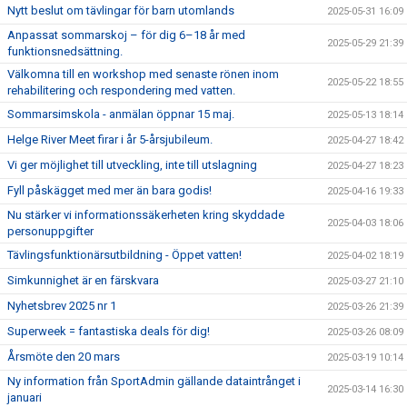
Nytt beslut om tävlingar för barn utomlands
2025-05-31 16:09
Anpassat sommarskoj – för dig 6–18 år med
2025-05-29 21:39
funktionsnedsättning.
Välkomna till en workshop med senaste rönen inom
2025-05-22 18:55
rehabilitering och respondering med vatten.
Sommarsimskola - anmälan öppnar 15 maj.
2025-05-13 18:14
Helge River Meet firar i år 5-årsjubileum.
2025-04-27 18:42
Vi ger möjlighet till utveckling, inte till utslagning
2025-04-27 18:23
Fyll påskägget med mer än bara godis!
2025-04-16 19:33
Nu stärker vi informationssäkerheten kring skyddade
2025-04-03 18:06
personuppgifter
Tävlingsfunktionärsutbildning - Öppet vatten!
2025-04-02 18:19
Simkunnighet är en färskvara
2025-03-27 21:10
Nyhetsbrev 2025 nr 1
2025-03-26 21:39
Superweek = fantastiska deals för dig!
2025-03-26 08:09
Årsmöte den 20 mars
2025-03-19 10:14
Ny information från SportAdmin gällande dataintrånget i
2025-03-14 16:30
januari