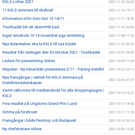
KSLS-Lotten 2021
2021-11-25 20:02
11 KSLS-simmare till riksfinal!
2021-11-16 19:17
Information inför Sum-Sim 13-14/11
2021-11-11 18:35
Tivolibadet blir ett skärmfritt bad
2021-11-10 20:43
Ingen simskola 13-14 november pga simtävling
2021-11-08 11:52
Nya ledarstaben ska ta KSLS till nya höjder
2021-11-02 20:20
Resultat från tävlingen den 30 oktober 2021 - Tivolibadet
2021-10-31 09:49
Ledare för parasimning sökes
2021-10-29 11:04
Inbjudan - Ny tränarstab presenteras 2/11 - Träning inställd
2021-10-25 23:11
Nya framgångar i vattnet för KSLS-simmare på
2021-10-24 21:37
Distriktsmästerskapen
Varmt välkomna till medlemskväll för alla shoppingsugna i
2021-10-19 16:21
KSLS
Fina resultat på Ungdoms Grand Prix i Lund
2021-10-17 18:50
Simma på höstlovet
2021-10-11 11:18
Framgångar i både Perstorp och Budapest
2021-10-10 20:19
Ny chefstränare sökes
2021-10-06 12:00