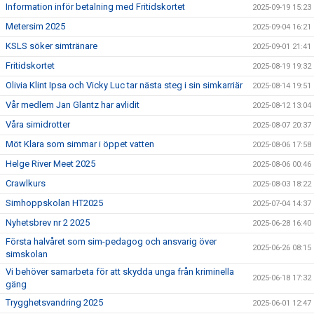
Information inför betalning med Fritidskortet
2025-09-19 15:23
Metersim 2025
2025-09-04 16:21
KSLS söker simtränare
2025-09-01 21:41
Fritidskortet
2025-08-19 19:32
Olivia Klint Ipsa och Vicky Luc tar nästa steg i sin simkarriär
2025-08-14 19:51
Vår medlem Jan Glantz har avlidit
2025-08-12 13:04
Våra simidrotter
2025-08-07 20:37
Möt Klara som simmar i öppet vatten
2025-08-06 17:58
Helge River Meet 2025
2025-08-06 00:46
Crawlkurs
2025-08-03 18:22
Simhoppskolan HT2025
2025-07-04 14:37
Nyhetsbrev nr 2 2025
2025-06-28 16:40
Första halvåret som sim-pedagog och ansvarig över
2025-06-26 08:15
simskolan
Vi behöver samarbeta för att skydda unga från kriminella
2025-06-18 17:32
gäng
Trygghetsvandring 2025
2025-06-01 12:47