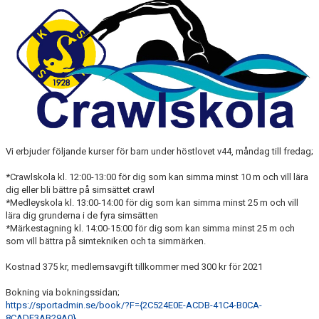
BLI PARTNER
JOBBA HOS OSS!
FÖRÄLDER
FUNKTIONÄR
VÅRA TÄVLINGAR
Vi erbjuder följande kurser för barn under höstlovet v44, måndag till fredag;
VÅRA EVENEMANG
*Crawlskola kl. 12:00-13:00 för dig som kan simma minst 10 m och vill lära
dig eller bli bättre på simsättet crawl
VERKSAMHETSHANDBOK
*Medleyskola kl. 13:00-14:00 för dig som kan simma minst 25 m och vill
lära dig grunderna i de fyra simsätten
*Märkestagning kl. 14:00-15:00 för dig som kan simma minst 25 m och
KSLS FOR UKRAINE
som vill bättra på simtekniken och ta simmärken.
WALL OF MEMORIES
Kostnad 375 kr, medlemsavgift tillkommer med 300 kr för 2021
Bokning via bokningssidan;
https://sportadmin.se/book/?F={2C524E0E-ACDB-41C4-B0CA-
8CADE3AB29A0}