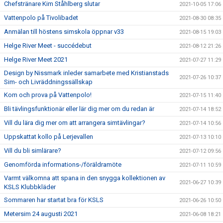
Chefstränare Kim Ståhlberg slutar
2021-10-05 17:06
Vattenpolo på Tivolibadet
2021-08-30 08:35
Anmälan till höstens simskola öppnar v33
2021-08-15 19:03
Helge River Meet - succédebut
2021-08-12 21:26
Helge River Meet 2021
2021-07-27 11:29
Design by Nissmark inleder samarbete med Kristianstads
2021-07-26 10:37
Sim- och Livräddningssällskap
Kom och prova på Vattenpolo!
2021-07-15 11:40
Bli tävlingsfunktionär eller lär dig mer om du redan är
2021-07-14 18:52
Vill du lära dig mer om att arrangera simtävlingar?
2021-07-14 10:56
Uppskattat kollo på Lerjevallen
2021-07-13 10:10
Vill du bli simlärare?
2021-07-12 09:56
Genomförda informations-/föräldramöte
2021-07-11 10:59
Varmt välkomna att spana in den snygga kollektionen av
2021-06-27 10:39
KSLS Klubbkläder
Sommaren har startat bra för KSLS
2021-06-26 10:50
Metersim 24 augusti 2021
2021-06-08 18:21