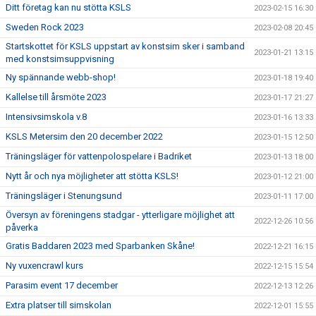
Ditt företag kan nu stötta KSLS
2023-02-15 16:30
Sweden Rock 2023
2023-02-08 20:45
Startskottet för KSLS uppstart av konstsim sker i samband
2023-01-21 13:15
med konstsimsuppvisning
Ny spännande webb-shop!
2023-01-18 19:40
Kallelse till årsmöte 2023
2023-01-17 21:27
Intensivsimskola v.8
2023-01-16 13:33
KSLS Metersim den 20 december 2022
2023-01-15 12:50
Träningsläger för vattenpolospelare i Badriket
2023-01-13 18:00
Nytt år och nya möjligheter att stötta KSLS!
2023-01-12 21:00
Träningsläger i Stenungsund
2023-01-11 17:00
Översyn av föreningens stadgar - ytterligare möjlighet att
2022-12-26 10:56
påverka
Gratis Baddaren 2023 med Sparbanken Skåne!
2022-12-21 16:15
Ny vuxencrawl kurs
2022-12-15 15:54
Parasim event 17 december
2022-12-13 12:26
Extra platser till simskolan
2022-12-01 15:55