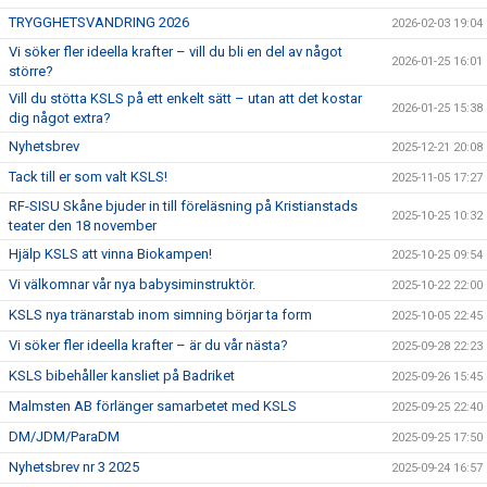
TRYGGHETSVANDRING 2026
2026-02-03 19:04
Vi söker fler ideella krafter – vill du bli en del av något
2026-01-25 16:01
större?
Vill du stötta KSLS på ett enkelt sätt – utan att det kostar
2026-01-25 15:38
dig något extra?
Nyhetsbrev
2025-12-21 20:08
Tack till er som valt KSLS!
2025-11-05 17:27
RF-SISU Skåne bjuder in till föreläsning på Kristianstads
2025-10-25 10:32
teater den 18 november
Hjälp KSLS att vinna Biokampen!
2025-10-25 09:54
Vi välkomnar vår nya babysiminstruktör.
2025-10-22 22:00
KSLS nya tränarstab inom simning börjar ta form
2025-10-05 22:45
Vi söker fler ideella krafter – är du vår nästa?
2025-09-28 22:23
KSLS bibehåller kansliet på Badriket
2025-09-26 15:45
Malmsten AB förlänger samarbetet med KSLS
2025-09-25 22:40
DM/JDM/ParaDM
2025-09-25 17:50
Nyhetsbrev nr 3 2025
2025-09-24 16:57