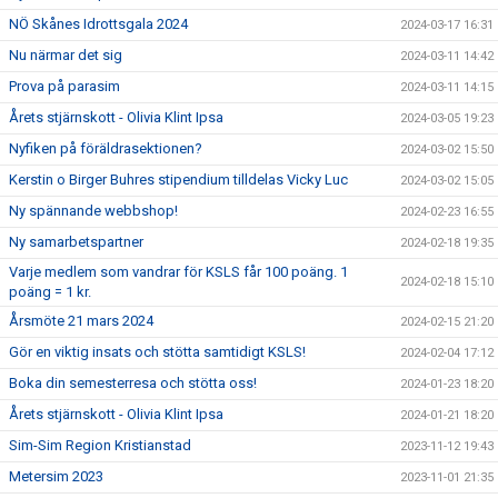
NÖ Skånes Idrottsgala 2024
2024-03-17 16:31
Nu närmar det sig
2024-03-11 14:42
Prova på parasim
2024-03-11 14:15
Årets stjärnskott - Olivia Klint Ipsa
2024-03-05 19:23
Nyfiken på föräldrasektionen?
2024-03-02 15:50
Kerstin o Birger Buhres stipendium tilldelas Vicky Luc
2024-03-02 15:05
Ny spännande webbshop!
2024-02-23 16:55
Ny samarbetspartner
2024-02-18 19:35
Varje medlem som vandrar för KSLS får 100 poäng. 1
2024-02-18 15:10
poäng = 1 kr.
Årsmöte 21 mars 2024
2024-02-15 21:20
Gör en viktig insats och stötta samtidigt KSLS!
2024-02-04 17:12
Boka din semesterresa och stötta oss!
2024-01-23 18:20
Årets stjärnskott - Olivia Klint Ipsa
2024-01-21 18:20
Sim-Sim Region Kristianstad
2023-11-12 19:43
Metersim 2023
2023-11-01 21:35