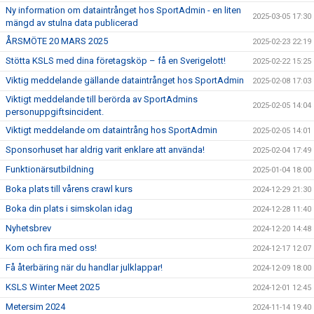
Ny information om dataintrånget hos SportAdmin - en liten
2025-03-05 17:30
mängd av stulna data publicerad
ÅRSMÖTE 20 MARS 2025
2025-02-23 22:19
Stötta KSLS med dina företagsköp – få en Sverigelott!
2025-02-22 15:25
Viktig meddelande gällande dataintrånget hos SportAdmin
2025-02-08 17:03
Viktigt meddelande till berörda av SportAdmins
2025-02-05 14:04
personuppgiftsincident.
Viktigt meddelande om dataintrång hos SportAdmin
2025-02-05 14:01
Sponsorhuset har aldrig varit enklare att använda!
2025-02-04 17:49
Funktionärsutbildning
2025-01-04 18:00
Boka plats till vårens crawl kurs
2024-12-29 21:30
Boka din plats i simskolan idag
2024-12-28 11:40
Nyhetsbrev
2024-12-20 14:48
Kom och fira med oss!
2024-12-17 12:07
Få återbäring när du handlar julklappar!
2024-12-09 18:00
KSLS Winter Meet 2025
2024-12-01 12:45
Metersim 2024
2024-11-14 19:40