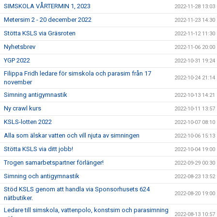
SIMSKOLA VÅRTERMIN 1, 2023
2022-11-28 13:03
Metersim 2 - 20 december 2022
2022-11-23 14:30
Stötta KSLS via Gräsroten
2022-11-12 11:30
Nyhetsbrev
2022-11-06 20:00
YGP 2022
2022-10-31 19:24
Filippa Fridh ledare för simskola och parasim från 17
2022-10-24 21:14
november
Simning antigymnastik
2022-10-13 14:21
Ny crawl kurs
2022-10-11 13:57
KSLS-lotten 2022
2022-10-07 08:10
Alla som älskar vatten och vill njuta av simningen
2022-10-06 15:13
Stötta KSLS via ditt jobb!
2022-10-04 19:00
Trogen samarbetspartner förlänger!
2022-09-29 00:30
Simning och antigymnastik
2022-08-23 13:52
Stöd KSLS genom att handla via Sponsorhusets 624
2022-08-20 19:00
nätbutiker.
Ledare till simskola, vattenpolo, konstsim och parasimning
2022-08-13 10:57