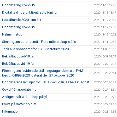
Uppdatering covid-19
2020-11-18 22:46
Digital tävlingsfunktionärsutbildning
2020-11-18 13:47
Luciafirande 2020 - inställt
2020-11-17 22:33
Uppdatering covid-19
2020-11-17 22:31
Nelms metod
2020-11-15 10:22
Simningens coronasmäll: Flera mästerskap ställs in
2020-11-11 19:41
Tack alla sponsorer för KSLS Metersim 2020
2020-11-05 19:08
Bekräftat covid-19 fall
2020-10-31 09:07
Bekräftat covid-19 fall
2020-10-29 19:11
Föreningens reviderade ställningstagande m.a.a. FHM
2020-10-28 22:54
beslut 04893-2020, daterat den 27 oktober 2020
Uppdaterade riktlinjer för KSLS - vänligen läs hela inlägget
2020-10-28 00:12
Covid-19 - uppdatering
2020-10-27 15:51
Äntligen! Vår webbshop påfylld!
2020-10-25 10:23
Prova på Vattenpolo!!!!
2020-10-22 21:29
Information
2020-10-21 19:53