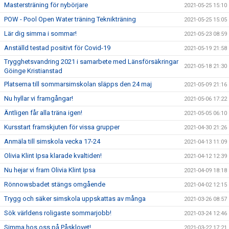
Mastersträning för nybörjare
2021-05-25 15:10
POW - Pool Open Water träning Teknikträning
2021-05-25 15:05
Lär dig simma i sommar!
2021-05-23 08:59
Anställd testad positivt för Covid-19
2021-05-19 21:58
Trygghetsvandring 2021 i samarbete med Länsförsäkringar
2021-05-18 21:30
Göinge Kristianstad
Platserna till sommarsimskolan släpps den 24 maj
2021-05-09 21:16
Nu hyllar vi framgångar!
2021-05-06 17:22
Äntligen får alla träna igen!
2021-05-05 06:10
Kursstart framskjuten för vissa grupper
2021-04-30 21:26
Anmäla till simskola vecka 17-24
2021-04-13 11:09
Olivia Klint Ipsa klarade kvaltiden!
2021-04-12 12:39
Nu hejar vi fram Olivia Klint Ipsa
2021-04-09 18:18
Rönnowsbadet stängs omgående
2021-04-02 12:15
Trygg och säker simskola uppskattas av många
2021-03-26 08:57
Sök världens roligaste sommarjobb!
2021-03-24 12:46
Simma hos oss på Påsklovet!
2021-03-22 17:21