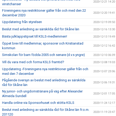
2020-12-21 14:20
vinstchanser
Föreningens nya restriktioner gäller från och med den 22
2020-12-20 19:41
december 2020
Uppdatering från styrelsen
2020-12-19 09:50
Beslut med anledning av särskilda råd för Skåne län
2020-12-16 13:30
Bästa julklappstipset till KSLS-medlemmen!
2020-12-13 19:49
Öppet brev till medlemmar, sponsorer och Kristianstad
2020-12-12 16:42
kommun
Simskolan för barn födda 2005 och senare (d.v.s yngre)
2020-12-10 06:09
Vill du vara med och forma KSLS framtid?
2020-12-08 19:03
Uppdatering -Föreningens nya restriktioner gäller från och
2020-12-07 23:06
med den 7 december
Pågående översyn av beslut med anledning av särskilda
2020-12-06 19:31
råd för Skåne län
Ny junior- och ungdomstränare på väg efter Alexander
2020-12-01 17:05
Almeida Sundell
Handla online via Sponsorhuset och stötta KSLS
2020-11-24 12:17
Beslut med anledning av särskilda råd för Skåne län fr.o.m.
2020-11-19 23:47
201120