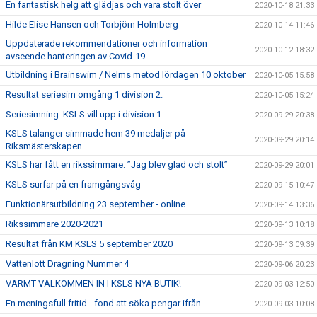
En fantastisk helg att glädjas och vara stolt över
2020-10-18 21:33
Hilde Elise Hansen och Torbjörn Holmberg
2020-10-14 11:46
Uppdaterade rekommendationer och information
2020-10-12 18:32
avseende hanteringen av Covid-19
Utbildning i Brainswim / Nelms metod lördagen 10 oktober
2020-10-05 15:58
Resultat seriesim omgång 1 division 2.
2020-10-05 15:24
Seriesimning: KSLS vill upp i division 1
2020-09-29 20:38
KSLS talanger simmade hem 39 medaljer på
2020-09-29 20:14
Riksmästerskapen
KSLS har fått en rikssimmare: ”Jag blev glad och stolt”
2020-09-29 20:01
KSLS surfar på en framgångsvåg
2020-09-15 10:47
Funktionärsutbildning 23 september - online
2020-09-14 13:36
Rikssimmare 2020-2021
2020-09-13 10:18
Resultat från KM KSLS 5 september 2020
2020-09-13 09:39
Vattenlott Dragning Nummer 4
2020-09-06 20:23
VARMT VÄLKOMMEN IN I KSLS NYA BUTIK!
2020-09-03 12:50
En meningsfull fritid - fond att söka pengar ifrån
2020-09-03 10:08