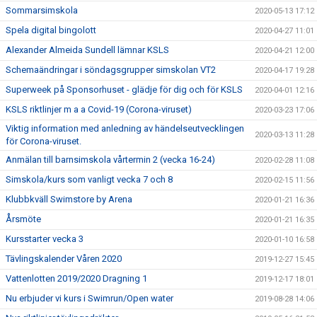
Sommarsimskola
2020-05-13 17:12
Spela digital bingolott
2020-04-27 11:01
Alexander Almeida Sundell lämnar KSLS
2020-04-21 12:00
Schemaändringar i söndagsgrupper simskolan VT2
2020-04-17 19:28
Superweek på Sponsorhuset - glädje för dig och för KSLS
2020-04-01 12:16
KSLS riktlinjer m a a Covid-19 (Corona-viruset)
2020-03-23 17:06
Viktig information med anledning av händelseutvecklingen
2020-03-13 11:28
för Corona-viruset.
Anmälan till barnsimskola vårtermin 2 (vecka 16-24)
2020-02-28 11:08
Simskola/kurs som vanligt vecka 7 och 8
2020-02-15 11:56
Klubbkväll Swimstore by Arena
2020-01-21 16:36
Årsmöte
2020-01-21 16:35
Kursstarter vecka 3
2020-01-10 16:58
Tävlingskalender Våren 2020
2019-12-27 15:45
Vattenlotten 2019/2020 Dragning 1
2019-12-17 18:01
Nu erbjuder vi kurs i Swimrun/Open water
2019-08-28 14:06