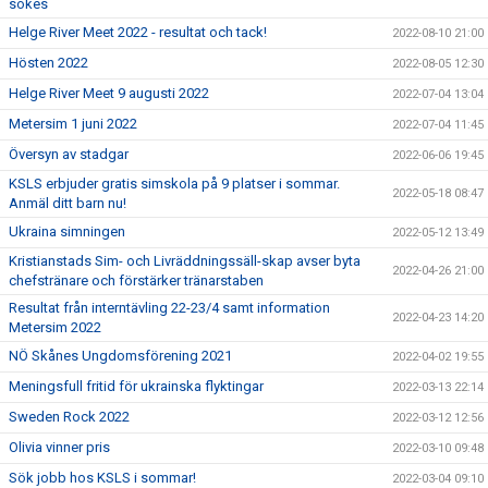
sökes
Helge River Meet 2022 - resultat och tack!
2022-08-10 21:00
Hösten 2022
2022-08-05 12:30
Helge River Meet 9 augusti 2022
2022-07-04 13:04
Metersim 1 juni 2022
2022-07-04 11:45
Översyn av stadgar
2022-06-06 19:45
KSLS erbjuder gratis simskola på 9 platser i sommar.
2022-05-18 08:47
Anmäl ditt barn nu!
Ukraina simningen
2022-05-12 13:49
Kristianstads Sim- och Livräddningssäll-skap avser byta
2022-04-26 21:00
chefstränare och förstärker tränarstaben
Resultat från interntävling 22-23/4 samt information
2022-04-23 14:20
Metersim 2022
NÖ Skånes Ungdomsförening 2021
2022-04-02 19:55
Meningsfull fritid för ukrainska flyktingar
2022-03-13 22:14
Sweden Rock 2022
2022-03-12 12:56
Olivia vinner pris
2022-03-10 09:48
Sök jobb hos KSLS i sommar!
2022-03-04 09:10