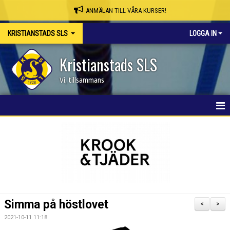
ANMÄLAN TILL VÅRA KURSER!
KRISTIANSTADS SLS
LOGGA IN
Kristianstads SLS
Vi, tillsammans
HEM
NYHETER
OM KLUBBEN
SKAPA MEDLEMSKONTO/BOKA PLATS
Simma på höstlovet
<
>
KSLS WEBBSHOP
2021-10-11 11:18