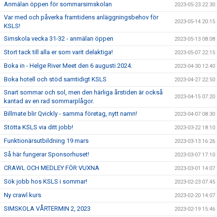
Anmälan öppen för sommarsimskolan
2023-05-23 22:30
Var med och påverka framtidens anläggningsbehov för
2023-05-14 20:15
KSLS!
Simskola vecka 31-32 - anmälan öppen
2023-05-13 08:08
Stort tack till alla er som varit delaktiga!
2023-05-07 22:15
Boka in - Helge River Meet den 6 augusti 2024.
2023-04-30 12:40
Boka hotell och stöd samtidigt KSLS
2023-04-27 22:50
Snart sommar och sol, men den härliga årstiden är också
2023-04-15 07:20
kantad av en rad sommarplågor.
Billmate blir Qvickly - samma företag, nytt namn!
2023-04-07 08:30
Stötta KSLS via ditt jobb!
2023-03-22 18:10
Funktionärsutbildning 19 mars
2023-03-13 16:26
Så här fungerar Sponsorhuset!
2023-03-07 17:10
CRAWL OCH MEDLEY FÖR VUXNA
2023-03-01 14:07
Sök jobb hos KSLS i sommar!
2023-02-23 07:45
Ny crawl kurs
2023-02-20 14:07
SIMSKOLA VÅRTERMIN 2, 2023
2023-02-19 15:46