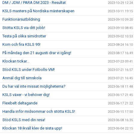
DM / JDM / PARA DM 2023 - Resultat
2023-10-29 12:24
KSLS masters på Nordiska mästerskapen
2023-10-11 19:15
Funktionärsutbildning
2023-09-10 09:20
Stötta KSLS via ditt jobb!
2023-09-10 08:45
Testa på olika simidrotter
2023-09-02 10:53
Kom och fira KSLS 95!
2023-08-24 16:10
På måndag den 21 augusti drar vi igång!
2023-08-17 16:49
Klockan tickar...
2023-07-23 09:41
Stöd KSLS under Fotbolls-VM!
2023-07-21 16:57
Anmäl dig till simskola
2023-07-21 16:45
Du har väl inte missat möjligheterna?
2023-06-18 11:48
KSLS växer - vi behöver dig!
2023-06-17 21:45
Flexibelt deltagande
2023-06-17 21:22
Handla inför midsommar och stötta KSLS!
2023-06-15 17:50
Stöd KSLS med din resa!
2023-06-08 16:35
Klockan 18 ikväll klev de sista upp!
2023-06-04 22:15