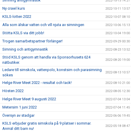
Simning antigymnastik
2022-10-13 14:21
Ny crawl kurs
2022-10-11 13:57
KSLS-lotten 2022
2022-10-07 08:10
Alla som älskar vatten och vill njuta av simningen
2022-10-06 15:13
Stötta KSLS via ditt jobb!
2022-10-04 19:00
Trogen samarbetspartner förlänger!
2022-09-29 00:30
Simning och antigymnastik
2022-08-23 13:52
Stöd KSLS genom att handla via Sponsorhusets 624
2022-08-20 19:00
nätbutiker.
Ledare till simskola, vattenpolo, konstsim och parasimning
2022-08-13 10:57
sökes
Helge River Meet 2022 - resultat och tack!
2022-08-10 21:00
Hösten 2022
2022-08-05 12:30
Helge River Meet 9 augusti 2022
2022-07-04 13:04
Metersim 1 juni 2022
2022-07-04 11:45
Översyn av stadgar
2022-06-06 19:45
KSLS erbjuder gratis simskola på 9 platser i sommar.
2022-05-18 08:47
Anmäl ditt barn nu!