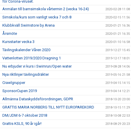
för Corona-viruset.
Anmälan till barnsimskola vårtermin 2 (vecka 16-24)
2020-02-28 11:08
Simskola/kurs som vanligt vecka 7 och 8
2020-02-15 11:56
Klubbkväll Swimstore by Arena
2020-01-21 16:36
Årsmöte
2020-01-21 16:35
Kursstarter vecka 3
2020-01-10 16:58
Tävlingskalender Våren 2020
2019-12-27 15:45
Vattenlotten 2019/2020 Dragning 1
2019-12-17 18:01
Nu erbjuder vi kurs i Swimrun/Open water
2019-08-28 14:06
Nya riktlinjer tävlingsdräkter
2019-05-16 21:58
Crawlgrupper
2019-04-15 14:15
SponsorCupen 2019
2019-04-14 12:21
Allmänna Dataskyddsförordningen, GDPR
2018-10-20 23:00
GRATTIS MARIA NORBERG TILL NYTT EUROPAREKORD
2018-10-15 11:29
DM/JDM 6-7 oktober 2018
2018-10-08 22:53
Grattis KSLS, 90 år igår!
2018-08-29 20:23