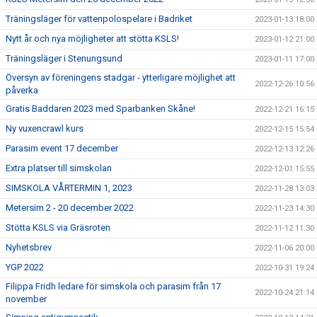
Träningsläger för vattenpolospelare i Badriket
2023-01-13 18:00
Nytt år och nya möjligheter att stötta KSLS!
2023-01-12 21:00
Träningsläger i Stenungsund
2023-01-11 17:00
Översyn av föreningens stadgar - ytterligare möjlighet att
2022-12-26 10:56
påverka
Gratis Baddaren 2023 med Sparbanken Skåne!
2022-12-21 16:15
Ny vuxencrawl kurs
2022-12-15 15:54
Parasim event 17 december
2022-12-13 12:26
Extra platser till simskolan
2022-12-01 15:55
SIMSKOLA VÅRTERMIN 1, 2023
2022-11-28 13:03
Metersim 2 - 20 december 2022
2022-11-23 14:30
Stötta KSLS via Gräsroten
2022-11-12 11:30
Nyhetsbrev
2022-11-06 20:00
YGP 2022
2022-10-31 19:24
Filippa Fridh ledare för simskola och parasim från 17
2022-10-24 21:14
november