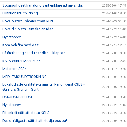
Sponsorhuset har aldrig varit enklare att använda!
2025-02-04 17:49
Funktionärsutbildning
2025-01-04 18:00
Boka plats till vårens crawl kurs
2024-12-29 21:30
Boka din plats i simskolan idag
2024-12-28 11:40
Nyhetsbrev
2024-12-20 14:48
Kom och fira med oss!
2024-12-17 12:07
Få återbäring när du handlar julklappar!
2024-12-09 18:00
KSLS Winter Meet 2025
2024-12-01 12:45
Metersim 2024
2024-11-14 19:40
MEDLEMSUNDERSÖKNING
2024-10-09 19:30
Lokalodlade kvalitets-granar till kanon-pris! KSLS +
2024-10-07 19:00
Gunnars Granar = Sant
DM/JDM/Para DM
2024-10-03 19:20
Nyhetsbrev
2024-09-29 14:15
Ett enkelt sätt att stötta KSLS
2024-09-20 13:00
Det smidigaste sättet att stödja oss på!
2024-09-04 19:00