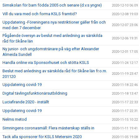
Simskolan för barn födda 2005 och senare (d.v.s yngre)
2020-12-10 06:09
Vill du vara med och forma KSLS framtid?
2020-12-08 19:03
Uppdatering -Föreningens nya restriktioner gäller från och
2020-12-07 23:06
med den 7 december
Pågående översyn av beslut med anledning av särskilda
2020-12-06 19:31
råd för Skåne län
Ny junior- och ungdomstränare på väg efter Alexander
2020-12-01 17:05
Almeida Sundell
Handla online via Sponsorhuset och stötta KSLS
2020-11-24 12:17
Beslut med anledning av särskilda råd för Skåne län fr.o.m.
2020-11-19 23:47
201120
Uppdatering covid-19
2020-11-18 22:46
Digital tävlingsfunktionärsutbildning
2020-11-18 13:47
Luciafirande 2020 - inställt
2020-11-17 22:33
Uppdatering covid-19
2020-11-17 22:31
Nelms metod
2020-11-15 10:22
Simningens coronasmäll: Flera mästerskap ställs in
2020-11-11 19:41
Tack alla sponsorer för KSLS Metersim 2020
2020-11-05 19:08