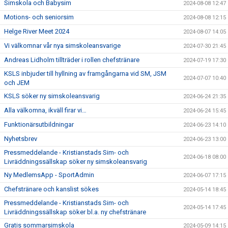
Simskola och Babysim
2024-08-08 12:47
Motions- och seniorsim
2024-08-08 12:15
Helge River Meet 2024
2024-08-07 14:05
Vi välkomnar vår nya simskoleansvarige
2024-07-30 21:45
Andreas Lidholm tillträder i rollen chefstränare
2024-07-19 17:30
KSLS inbjuder till hyllning av framgångarna vid SM, JSM
2024-07-07 10:40
och JEM
KSLS söker ny simskoleansvarig
2024-06-24 21:35
Alla välkomna, ikväll firar vi…
2024-06-24 15:45
Funktionärsutbildningar
2024-06-23 14:10
Nyhetsbrev
2024-06-23 13:00
Pressmeddelande - Kristianstads Sim- och
2024-06-18 08:00
Livräddningssällskap söker ny simskoleansvarig
Ny MedlemsApp - SportAdmin
2024-06-07 17:15
Chefstränare och kanslist sökes
2024-05-14 18:45
Pressmeddelande - Kristianstads Sim- och
2024-05-14 17:45
Livräddningssällskap söker bl.a. ny chefstränare
Gratis sommarsimskola
2024-05-09 14:15