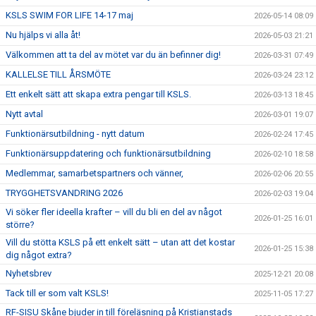
BLI PARTNER
KSLS SWIM FOR LIFE 14-17 maj
2026-05-14 08:09
Nu hjälps vi alla åt!
2026-05-03 21:21
JOBBA HOS OSS!
Välkommen att ta del av mötet var du än befinner dig!
2026-03-31 07:49
FÖRÄLDER
KALLELSE TILL ÅRSMÖTE
2026-03-24 23:12
Ett enkelt sätt att skapa extra pengar till KSLS.
2026-03-13 18:45
FUNKTIONÄR
Nytt avtal
2026-03-01 19:07
Funktionärsutbildning - nytt datum
VÅRA TÄVLINGAR
2026-02-24 17:45
Funktionärsuppdatering och funktionärsutbildning
2026-02-10 18:58
VÅRA EVENEMANG
Medlemmar, samarbetspartners och vänner,
2026-02-06 20:55
TRYGGHETSVANDRING 2026
2026-02-03 19:04
VERKSAMHETSHANDBOK
Vi söker fler ideella krafter – vill du bli en del av något
2026-01-25 16:01
större?
KSLS FOR UKRAINE
Vill du stötta KSLS på ett enkelt sätt – utan att det kostar
2026-01-25 15:38
dig något extra?
WALL OF MEMORIES
Nyhetsbrev
2025-12-21 20:08
Tack till er som valt KSLS!
2025-11-05 17:27
RF-SISU Skåne bjuder in till föreläsning på Kristianstads