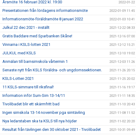
Årsmöte 16 februari 2022 kl. 19:00
2022-01-22
Presentationen från lördagens informationsmöte
2022-01-09 11:45
Informationsmöte-föräldramöte 8 januari 2022
2022-01-03 10:41
Julkul 22 dec 2021 - inställt
2021-12-22 08:33
Gratis Baddare med Sparbanken Skåne!
2021-12-16 07:00
Vinnarna i KSLS-lotten 2021
2021-12-12 15:21
JULKUL med KSLS
2021-12-10 19:02
Anmälan till barnsimskola vårtermin 1
2021-12-03 11:26
Senaste nytt från KSLS föräldra- och ungdomssektionen.
2021-11-26 20:15
KSLS-Lotten 2021
2021-11-25 20:02
11 KSLS-simmare till riksfinal!
2021-11-16 19:17
Information inför Sum-Sim 13-14/11
2021-11-11 18:35
Tivolibadet blir ett skärmfritt bad
2021-11-10 20:43
Ingen simskola 13-14 november pga simtävling
2021-11-08 11:52
Nya ledarstaben ska ta KSLS till nya höjder
2021-11-02 20:20
Resultat från tävlingen den 30 oktober 2021 - Tivolibadet
2021-10-31 09:49