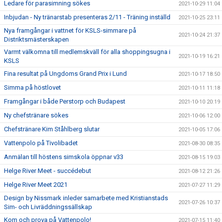
Ledare för parasimning sökes
2021-10-29 11:04
Inbjudan - Ny tränarstab presenteras 2/11 - Träning inställd
2021-10-25 23:11
Nya framgångar i vattnet för KSLS-simmare på
2021-10-24 21:37
Distriktsmästerskapen
Varmt välkomna till medlemskväll för alla shoppingsugna i
2021-10-19 16:21
KSLS
Fina resultat på Ungdoms Grand Prix i Lund
2021-10-17 18:50
Simma på höstlovet
2021-10-11 11:18
Framgångar i både Perstorp och Budapest
2021-10-10 20:19
Ny chefstränare sökes
2021-10-06 12:00
Chefstränare Kim Ståhlberg slutar
2021-10-05 17:06
Vattenpolo på Tivolibadet
2021-08-30 08:35
Anmälan till höstens simskola öppnar v33
2021-08-15 19:03
Helge River Meet - succédebut
2021-08-12 21:26
Helge River Meet 2021
2021-07-27 11:29
Design by Nissmark inleder samarbete med Kristianstads
2021-07-26 10:37
Sim- och Livräddningssällskap
Kom och prova på Vattenpolo!
2021-07-15 11:40