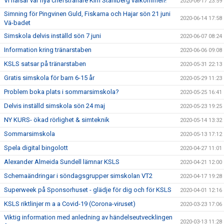
Vi hälsar vår nya chefstränare Kim Ståhlberg välkommen!
2020-06-17 23:59
Simning för Pingvinen Guld, Fiskarna och Hajar sön 21 juni
2020-06-14 17:58
Vä-badet
Simskola delvis inställd sön 7 juni
2020-06-07 08:24
Information kring tränarstaben
2020-06-06 09:08
KSLS satsar på tränarstaben
2020-05-31 22:13
Gratis simskola för barn 6-15 år
2020-05-29 11:23
Problem boka plats i sommarsimskola?
2020-05-25 16:41
Delvis inställd simskola sön 24 maj
2020-05-23 19:25
NY KURS- ökad rörlighet & simteknik
2020-05-14 13:32
Sommarsimskola
2020-05-13 17:12
Spela digital bingolott
2020-04-27 11:01
Alexander Almeida Sundell lämnar KSLS
2020-04-21 12:00
Schemaändringar i söndagsgrupper simskolan VT2
2020-04-17 19:28
Superweek på Sponsorhuset - glädje för dig och för KSLS
2020-04-01 12:16
KSLS riktlinjer m a a Covid-19 (Corona-viruset)
2020-03-23 17:06
Viktig information med anledning av händelseutvecklingen
2020-03-13 11:28