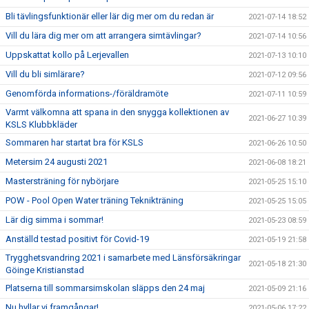
Bli tävlingsfunktionär eller lär dig mer om du redan är
2021-07-14 18:52
Vill du lära dig mer om att arrangera simtävlingar?
2021-07-14 10:56
Uppskattat kollo på Lerjevallen
2021-07-13 10:10
Vill du bli simlärare?
2021-07-12 09:56
Genomförda informations-/föräldramöte
2021-07-11 10:59
Varmt välkomna att spana in den snygga kollektionen av
2021-06-27 10:39
KSLS Klubbkläder
Sommaren har startat bra för KSLS
2021-06-26 10:50
Metersim 24 augusti 2021
2021-06-08 18:21
Mastersträning för nybörjare
2021-05-25 15:10
POW - Pool Open Water träning Teknikträning
2021-05-25 15:05
Lär dig simma i sommar!
2021-05-23 08:59
Anställd testad positivt för Covid-19
2021-05-19 21:58
Trygghetsvandring 2021 i samarbete med Länsförsäkringar
2021-05-18 21:30
Göinge Kristianstad
Platserna till sommarsimskolan släpps den 24 maj
2021-05-09 21:16
Nu hyllar vi framgångar!
2021-05-06 17:22