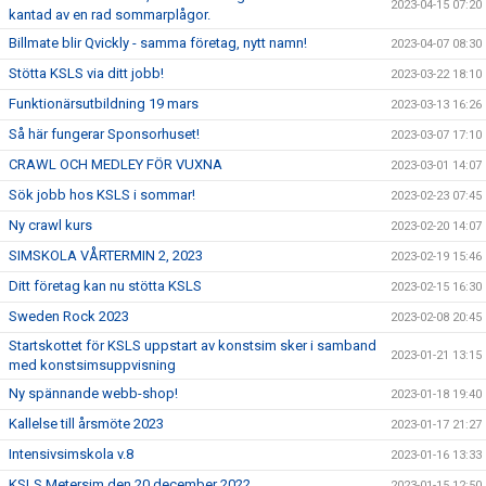
2023-04-15 07:20
kantad av en rad sommarplågor.
Billmate blir Qvickly - samma företag, nytt namn!
2023-04-07 08:30
Stötta KSLS via ditt jobb!
2023-03-22 18:10
Funktionärsutbildning 19 mars
2023-03-13 16:26
Så här fungerar Sponsorhuset!
2023-03-07 17:10
CRAWL OCH MEDLEY FÖR VUXNA
2023-03-01 14:07
Sök jobb hos KSLS i sommar!
2023-02-23 07:45
Ny crawl kurs
2023-02-20 14:07
SIMSKOLA VÅRTERMIN 2, 2023
2023-02-19 15:46
Ditt företag kan nu stötta KSLS
2023-02-15 16:30
Sweden Rock 2023
2023-02-08 20:45
Startskottet för KSLS uppstart av konstsim sker i samband
2023-01-21 13:15
med konstsimsuppvisning
Ny spännande webb-shop!
2023-01-18 19:40
Kallelse till årsmöte 2023
2023-01-17 21:27
Intensivsimskola v.8
2023-01-16 13:33
KSLS Metersim den 20 december 2022
2023-01-15 12:50