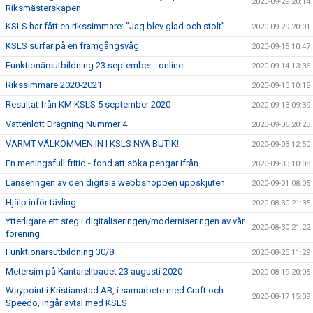
2020-09-29 20:14
Riksmästerskapen
KSLS har fått en rikssimmare: ”Jag blev glad och stolt”
2020-09-29 20:01
KSLS surfar på en framgångsvåg
2020-09-15 10:47
Funktionärsutbildning 23 september - online
2020-09-14 13:36
Rikssimmare 2020-2021
2020-09-13 10:18
Resultat från KM KSLS 5 september 2020
2020-09-13 09:39
Vattenlott Dragning Nummer 4
2020-09-06 20:23
VARMT VÄLKOMMEN IN I KSLS NYA BUTIK!
2020-09-03 12:50
En meningsfull fritid - fond att söka pengar ifrån
2020-09-03 10:08
Lanseringen av den digitala webbshoppen uppskjuten
2020-09-01 08:05
Hjälp inför tävling
2020-08-30 21:35
Ytterligare ett steg i digitaliseringen/moderniseringen av vår
2020-08-30 21:22
förening
Funktionärsutbildning 30/8
2020-08-25 11:29
Metersim på Kantarellbadet 23 augusti 2020
2020-08-19 20:05
Waypoint i Kristianstad AB, i samarbete med Craft och
2020-08-17 15:09
Speedo, ingår avtal med KSLS