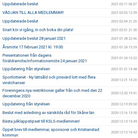
Uppdaterade beslut
2021-02-11 06:07
VÄDJAN TILL ALLA MEDLEMMAR!
2021-02-05 12:39
Uppdaterade beslut
2021-02-04 21:25
Snart kör vi igång, in och boka din plats!
2021-02-01 21:30
Uppdaterade beslut 28 januari 2021
2021-01-28 22:46
Årsmöte 17 februari 2021 kl. 19:00
2021-01-24 15:59
Presentationen från dagens
2021-01-24 15:52
föräldramöte/informationsmöte 24 januari 2021
Uppdatering från styrelsen
2021-01-21 14:48
Sportlotteriet - Ny lättsåld och prisvärd lott med flera
2020-12-21 14:20
vinstchanser
Föreningens nya restriktioner gäller från och med den 22
2020-12-20 19:41
december 2020
Uppdatering från styrelsen
2020-12-19 09:50
Beslut med anledning av särskilda råd för Skåne län
2020-12-16 13:30
Bästa julklappstipset till KSLS-medlemmen!
2020-12-13 19:49
Öppet brev till medlemmar, sponsorer och Kristianstad
2020-12-12 16:42
kommun