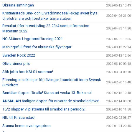
Ukraina simningen
2022-05-12 13:49
Kristianstads Sim- och Livräddningssäll-skap avser byta
2022-04-26 21:00
chefstränare och förstärker tränarstaben
Resultat från interntävling 22-23/4 samt information
2022-04-23 14:20
Metersim 2022
NÖ Skånes Ungdomsförening 2021
2022-04-02 19:55
Meningsfull fritid för ukrainska flyktingar
2022-03-13 22:14
Sweden Rock 2022
2022-03-12 12:56
Olivia vinner pris
2022-03-10 09:48
Sök jobb hos KSLS i sommar!
2022-03-04 09:10
Föreningens riktlinjer för tävlingar i barnidrott inom Svensk
2022-02-20 15:48
Simidrott
Anmälan öppen för alla! Kursstart vecka 13. Boka nu!
2022-02-15 10:48
ANMÄLAN äntligen öppen för nuvarande simskoleelever!
2022-02-14 08:38
15/2 släpper vi platserna till simskolans period 2!
2022-02-10 11:58
NIU till Kristianstad!
2022-02-02 08:27
Stanna hemma vid symptom
2022-01-24 20:45