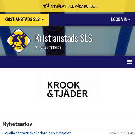
ANMÄLAN TILL VÅRA KURSER!
KRISTIANSTADS SLS
LOGGA IN
Kristianstads SLS
Vi, tillsammans
HEM
NYHETER
OM KLUBBEN
SKAPA MEDLEMSKONTO/BOKA PLATS
Nyhetsarkiv
KSLS WEBBSHOP
Hej alla fantastiska ledare och eldsjälar!
2026-05-17 21:42