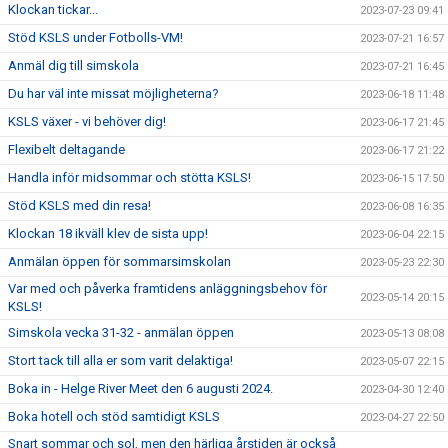
Klockan tickar...
2023-07-23 09:41
Stöd KSLS under Fotbolls-VM!
2023-07-21 16:57
Anmäl dig till simskola
2023-07-21 16:45
Du har väl inte missat möjligheterna?
2023-06-18 11:48
KSLS växer - vi behöver dig!
2023-06-17 21:45
Flexibelt deltagande
2023-06-17 21:22
Handla inför midsommar och stötta KSLS!
2023-06-15 17:50
Stöd KSLS med din resa!
2023-06-08 16:35
Klockan 18 ikväll klev de sista upp!
2023-06-04 22:15
Anmälan öppen för sommarsimskolan
2023-05-23 22:30
Var med och påverka framtidens anläggningsbehov för
2023-05-14 20:15
KSLS!
Simskola vecka 31-32 - anmälan öppen
2023-05-13 08:08
Stort tack till alla er som varit delaktiga!
2023-05-07 22:15
Boka in - Helge River Meet den 6 augusti 2024.
2023-04-30 12:40
Boka hotell och stöd samtidigt KSLS
2023-04-27 22:50
Snart sommar och sol, men den härliga årstiden är också