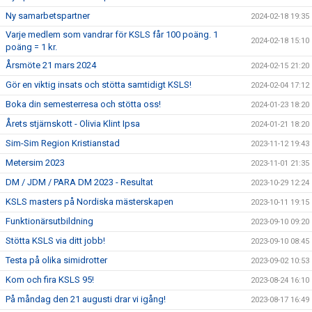
Ny samarbetspartner
2024-02-18 19:35
Varje medlem som vandrar för KSLS får 100 poäng. 1
2024-02-18 15:10
poäng = 1 kr.
Årsmöte 21 mars 2024
2024-02-15 21:20
Gör en viktig insats och stötta samtidigt KSLS!
2024-02-04 17:12
Boka din semesterresa och stötta oss!
2024-01-23 18:20
Årets stjärnskott - Olivia Klint Ipsa
2024-01-21 18:20
Sim-Sim Region Kristianstad
2023-11-12 19:43
Metersim 2023
2023-11-01 21:35
DM / JDM / PARA DM 2023 - Resultat
2023-10-29 12:24
KSLS masters på Nordiska mästerskapen
2023-10-11 19:15
Funktionärsutbildning
2023-09-10 09:20
Stötta KSLS via ditt jobb!
2023-09-10 08:45
Testa på olika simidrotter
2023-09-02 10:53
Kom och fira KSLS 95!
2023-08-24 16:10
På måndag den 21 augusti drar vi igång!
2023-08-17 16:49