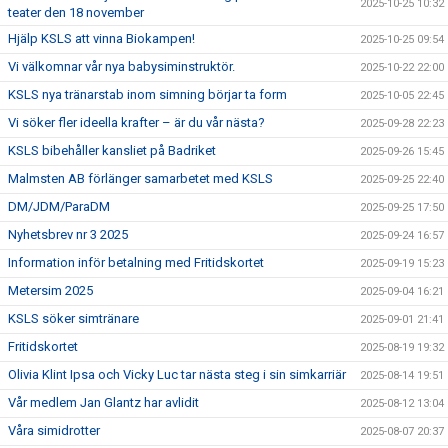
2025-10-25 10:32
teater den 18 november
Hjälp KSLS att vinna Biokampen!
2025-10-25 09:54
Vi välkomnar vår nya babysiminstruktör.
2025-10-22 22:00
KSLS nya tränarstab inom simning börjar ta form
2025-10-05 22:45
Vi söker fler ideella krafter – är du vår nästa?
2025-09-28 22:23
KSLS bibehåller kansliet på Badriket
2025-09-26 15:45
Malmsten AB förlänger samarbetet med KSLS
2025-09-25 22:40
DM/JDM/ParaDM
2025-09-25 17:50
Nyhetsbrev nr 3 2025
2025-09-24 16:57
Information inför betalning med Fritidskortet
2025-09-19 15:23
Metersim 2025
2025-09-04 16:21
KSLS söker simtränare
2025-09-01 21:41
Fritidskortet
2025-08-19 19:32
Olivia Klint Ipsa och Vicky Luc tar nästa steg i sin simkarriär
2025-08-14 19:51
Vår medlem Jan Glantz har avlidit
2025-08-12 13:04
Våra simidrotter
2025-08-07 20:37