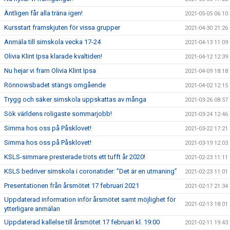
Äntligen får alla träna igen!
2021-05-05 06:10
Kursstart framskjuten för vissa grupper
2021-04-30 21:26
Anmäla till simskola vecka 17-24
2021-04-13 11:09
Olivia Klint Ipsa klarade kvaltiden!
2021-04-12 12:39
Nu hejar vi fram Olivia Klint Ipsa
2021-04-09 18:18
Rönnowsbadet stängs omgående
2021-04-02 12:15
Trygg och säker simskola uppskattas av många
2021-03-26 08:57
Sök världens roligaste sommarjobb!
2021-03-24 12:46
Simma hos oss på Påsklovet!
2021-03-22 17:21
Simma hos oss på Påsklovet!
2021-03-19 12:03
KSLS-simmare presterade trots ett tufft år 2020!
2021-02-23 11:11
KSLS bedriver simskola i coronatider: ”Det är en utmaning”
2021-02-23 11:01
Presentationen från årsmötet 17 februari 2021
2021-02-17 21:34
Uppdaterad information inför årsmötet samt möjlighet för
2021-02-13 18:01
ytterligare anmälan
Uppdaterad kallelse till årsmötet 17 februari kl. 19:00
2021-02-11 19:43