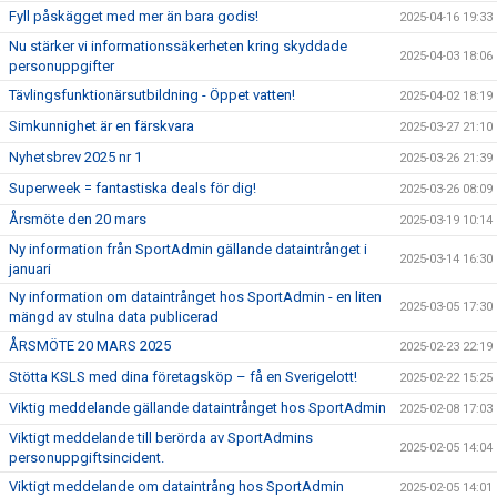
Fyll påskägget med mer än bara godis!
2025-04-16 19:33
Nu stärker vi informationssäkerheten kring skyddade
2025-04-03 18:06
personuppgifter
Tävlingsfunktionärsutbildning - Öppet vatten!
2025-04-02 18:19
Simkunnighet är en färskvara
2025-03-27 21:10
Nyhetsbrev 2025 nr 1
2025-03-26 21:39
Superweek = fantastiska deals för dig!
2025-03-26 08:09
Årsmöte den 20 mars
2025-03-19 10:14
Ny information från SportAdmin gällande dataintrånget i
2025-03-14 16:30
januari
Ny information om dataintrånget hos SportAdmin - en liten
2025-03-05 17:30
mängd av stulna data publicerad
ÅRSMÖTE 20 MARS 2025
2025-02-23 22:19
Stötta KSLS med dina företagsköp – få en Sverigelott!
2025-02-22 15:25
Viktig meddelande gällande dataintrånget hos SportAdmin
2025-02-08 17:03
Viktigt meddelande till berörda av SportAdmins
2025-02-05 14:04
personuppgiftsincident.
Viktigt meddelande om dataintrång hos SportAdmin
2025-02-05 14:01