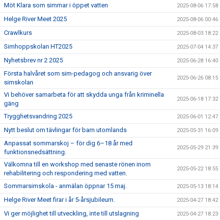
Möt Klara som simmar i öppet vatten
2025-08-06 17:58
Helge River Meet 2025
2025-08-06 00:46
Crawlkurs
2025-08-03 18:22
Simhoppskolan HT2025
2025-07-04 14:37
Nyhetsbrev nr 2 2025
2025-06-28 16:40
Första halvåret som sim-pedagog och ansvarig över
2025-06-26 08:15
simskolan
Vi behöver samarbeta för att skydda unga från kriminella
2025-06-18 17:32
gäng
Trygghetsvandring 2025
2025-06-01 12:47
Nytt beslut om tävlingar för barn utomlands
2025-05-31 16:09
Anpassat sommarskoj – för dig 6–18 år med
2025-05-29 21:39
funktionsnedsättning.
Välkomna till en workshop med senaste rönen inom
2025-05-22 18:55
rehabilitering och respondering med vatten.
Sommarsimskola - anmälan öppnar 15 maj.
2025-05-13 18:14
Helge River Meet firar i år 5-årsjubileum.
2025-04-27 18:42
Vi ger möjlighet till utveckling, inte till utslagning
2025-04-27 18:23