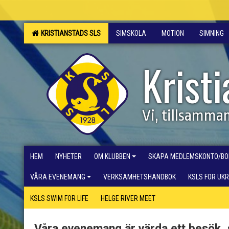
KRISTIANSTADS SLS
SIMSKOLA
MOTION
SIMNING
Krist
Vi, tillsamma
HEM
NYHETER
OM KLUBBEN
SKAPA MEDLEMSKONTO/BO
VÅRA EVENEMANG
VERKSAMHETSHANDBOK
KSLS FOR UK
KSLS SWIM FOR LIFE
HELGE RIVER MEET
Våra evenemang är värda ett besök, 