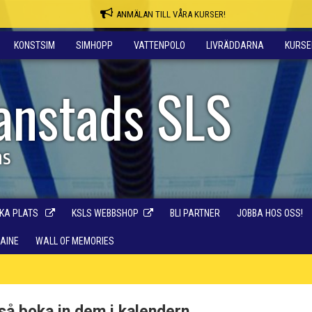
ANMÄLAN TILL VÅRA KURSER!
KONSTSIM
SIMHOPP
VATTENPOLO
LIVRÄDDARNA
KURSE
ianstads SLS
ns
KA PLATS
KSLS WEBBSHOP
BLI PARTNER
JOBBA HOS OSS!
RAINE
WALL OF MEMORIES
så boka in dem i kalendern.