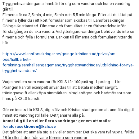
KSLS FOR UKRAINE
Trygghetsvandringarna innebär för dig som vandrar och hur en vandring
går till.
Filmerna är ca 2,5 min, 4 min, 5 min och 5,5 min långa. Efter att du tittat på
WALL OF MEMORIES
filmerna fyller du i ett kort formulär som skickas till Länsförsäkringar
Göinge-Kristianstad. Filmerna och formuläret är en förberedelse inför
första gången du ska vandra. Vid ytterligare vandringar behöver du inte se
filmerna och fylla i formuläret. Länken till filmerna och formuläret hittar du
här:
https://www.lansforsakringar.se/goinge-kristianstad/privat/om-
oss/hallbarhet--
forskning/samhallsengagemang/trygghetsvandringar/utbildning-for-nya-
trygghetsvandrare/
Varje medlem som vandrar för KSLS får
100 poäng
. 1 poäng = 1 kr.
Poängen kan till exempelt användas till att betala medlemsavgift,
träningsavgift eller köpa simmärken, simglasögon och badmössor som
finns på KSLS kansli.
Gör en insats för KSLS, dig själv och Kristianstad genom att anmäla dig till
minst ett vandringstillfälle. Det tjänar vi alla på.
Anmäl dig till en eller flera vandringar genom att maila:
foraldrasektionen@ksls.se
Det går bra att anmäla sig själv eller som par. Det ska vara två vuxna, fyllda
18 år eller äldre, från varje förening som vandrar.