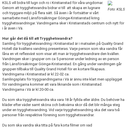
KSLS vill bidra till lugn och ro i Kristianstad för våra ungdomar.
BLI PARTNER
Genom att trygghetsvandra bidrar vi till att skapa en lugnare
Foto: KSLS
och tryggare miljö på flera sätt. Så även i år fortsätter vi vårt
JOBBA HOS OSS!
samarbete med Länsförsäkringar Göinge-Kristianstad kring
trygghetsvandringar. Vandringarna sker i Kristianstads centrum och nytt för
i år även i Vä.
FÖRÄLDER
Hur går det då till att Trygghetsvandra?
FÖRSÄLJNING
Samling för trygghetsvandring i Kristianstad är i matsalen på Quality Grand
Hotell där kvällens vandring presenteras. Varje person som ska vandra får
TRYGGHETSVANDRING
låna en vit reflexväst som visar att man är trygghetsvandrare den kvällen.
Vandringen sker i grupper om ca 5 personer under ledning av en person
från Länsförsäkringar Göinge-Kristianstad. En gång under vandringen går
KONTAKT
gruppen tillbaka till Quality Grand Hotell för en kortare fikapaus.
Vandringarna i Kristianstad är kl 22-02 ca.
FUNKTIONÄR
Samlingsplats för tryggvandringarna i Vä är ännu inte klart men upplägget
för vandringarna kommer att vara liknande som i Kristianstad.
Vandringarna i Vä är kl 20-00 ca.
VÅRA TÄVLINGAR
Du som ska trygghetsvandra ska vara 18 år fyllda eller äldre. Du behöver ha
VÅRA EVENEMANG
kläder efter väder samt sköna och bekväma skor då det blir många steg
under en trygghetsvandring. Vid varje trygghetsvandring ska det vara två
personer från respektive förening som trygghetsvandrar.
VERKSAMHETSHANDBOK
Du som ska vandra ska titta på fyra korta filmer om vad