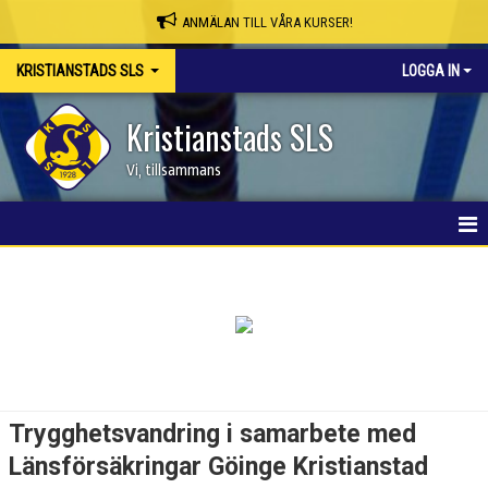
ANMÄLAN TILL VÅRA KURSER!
KRISTIANSTADS SLS
LOGGA IN
Kristianstads SLS
Vi, tillsammans
HEM
NYHETER
OM KLUBBEN
SKAPA MEDLEMSKONTO/BOKA PLATS
Trygghetsvandring i samarbete med
KSLS WEBBSHOP
Länsförsäkringar Göinge Kristianstad