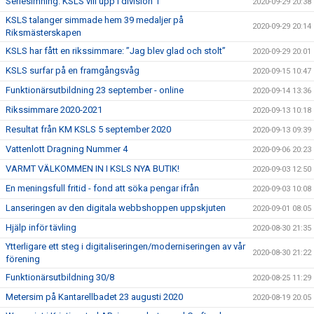
Seriesimning: KSLS vill upp i division 1
2020-09-29 20:38
KSLS talanger simmade hem 39 medaljer på
2020-09-29 20:14
Riksmästerskapen
KSLS har fått en rikssimmare: ”Jag blev glad och stolt”
2020-09-29 20:01
KSLS surfar på en framgångsvåg
2020-09-15 10:47
Funktionärsutbildning 23 september - online
2020-09-14 13:36
Rikssimmare 2020-2021
2020-09-13 10:18
Resultat från KM KSLS 5 september 2020
2020-09-13 09:39
Vattenlott Dragning Nummer 4
2020-09-06 20:23
VARMT VÄLKOMMEN IN I KSLS NYA BUTIK!
2020-09-03 12:50
En meningsfull fritid - fond att söka pengar ifrån
2020-09-03 10:08
Lanseringen av den digitala webbshoppen uppskjuten
2020-09-01 08:05
Hjälp inför tävling
2020-08-30 21:35
Ytterligare ett steg i digitaliseringen/moderniseringen av vår
2020-08-30 21:22
förening
Funktionärsutbildning 30/8
2020-08-25 11:29
Metersim på Kantarellbadet 23 augusti 2020
2020-08-19 20:05