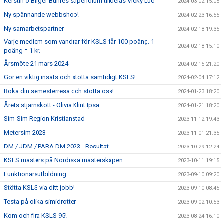
Kerstin o Birger Buhres stipendium tilldelas Vicky Luc
2024-03-02 15:05
Ny spännande webbshop!
2024-02-23 16:55
Ny samarbetspartner
2024-02-18 19:35
Varje medlem som vandrar för KSLS får 100 poäng. 1
2024-02-18 15:10
poäng = 1 kr.
Årsmöte 21 mars 2024
2024-02-15 21:20
Gör en viktig insats och stötta samtidigt KSLS!
2024-02-04 17:12
Boka din semesterresa och stötta oss!
2024-01-23 18:20
Årets stjärnskott - Olivia Klint Ipsa
2024-01-21 18:20
Sim-Sim Region Kristianstad
2023-11-12 19:43
Metersim 2023
2023-11-01 21:35
DM / JDM / PARA DM 2023 - Resultat
2023-10-29 12:24
KSLS masters på Nordiska mästerskapen
2023-10-11 19:15
Funktionärsutbildning
2023-09-10 09:20
Stötta KSLS via ditt jobb!
2023-09-10 08:45
Testa på olika simidrotter
2023-09-02 10:53
Kom och fira KSLS 95!
2023-08-24 16:10