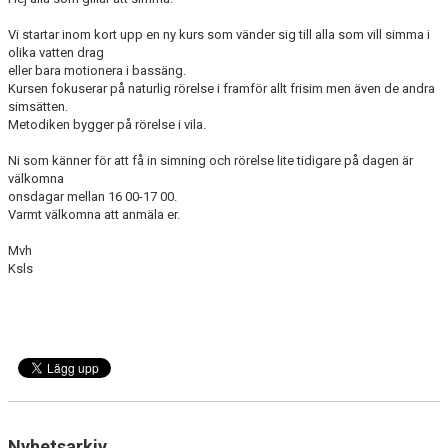
BLI PARTNER
Vi startar inom kort upp en ny kurs som vänder sig till alla som vill simma i
olika vatten drag
JOBBA HOS OSS!
eller bara motionera i bassäng.
Kursen fokuserar på naturlig rörelse i framför allt frisim men även de andra
FÖRÄLDER
simsätten.
Metodiken bygger på rörelse i vila.
FUNKTIONÄR
Ni som känner för att få in simning och rörelse lite tidigare på dagen är
välkomna
VÅRA TÄVLINGAR
onsdagar mellan 16 00-17 00.
Varmt välkomna att anmäla er.
VÅRA EVENEMANG
Mvh
Ksls
VERKSAMHETSHANDBOK
KSLS FOR UKRAINE
WALL OF MEMORIES
Nyhetsarkiv