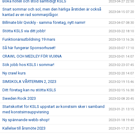
Boka hotell och stöd samtidigt KSLS
2023-04-27 22:50
Snart sommar och sol, men den härliga årstiden är också
2023-04-15 07:20
kantad av en rad sommarplågor.
Billmate blir Qvickly - samma företag, nytt namn!
2023-04-07 08:30
Stötta KSLS via ditt jobb!
2023-03-22 18:10
Funktionärsutbildning 19 mars
2023-03-13 16:26
Så här fungerar Sponsorhuset!
2023-03-07 17:10
CRAWL OCH MEDLEY FÖR VUXNA
2023-03-01 14:07
Sök jobb hos KSLS i sommar!
2023-02-23 07:45
Ny crawl kurs
2023-02-20 14:07
SIMSKOLA VÅRTERMIN 2, 2023
2023-02-19 15:46
Ditt företag kan nu stötta KSLS
2023-02-15 16:30
Sweden Rock 2023
2023-02-08 20:45
Startskottet för KSLS uppstart av konstsim sker i samband
2023-01-21 13:15
med konstsimsuppvisning
Ny spännande webb-shop!
2023-01-18 19:40
Kallelse till årsmöte 2023
2023-01-17 21:27