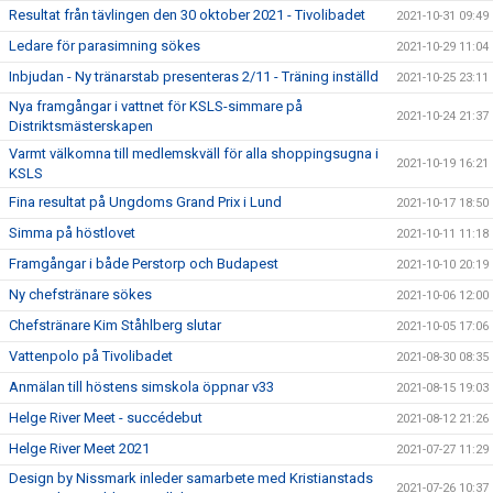
Resultat från tävlingen den 30 oktober 2021 - Tivolibadet
2021-10-31 09:49
Ledare för parasimning sökes
2021-10-29 11:04
Inbjudan - Ny tränarstab presenteras 2/11 - Träning inställd
2021-10-25 23:11
Nya framgångar i vattnet för KSLS-simmare på
2021-10-24 21:37
Distriktsmästerskapen
Varmt välkomna till medlemskväll för alla shoppingsugna i
2021-10-19 16:21
KSLS
Fina resultat på Ungdoms Grand Prix i Lund
2021-10-17 18:50
Simma på höstlovet
2021-10-11 11:18
Framgångar i både Perstorp och Budapest
2021-10-10 20:19
Ny chefstränare sökes
2021-10-06 12:00
Chefstränare Kim Ståhlberg slutar
2021-10-05 17:06
Vattenpolo på Tivolibadet
2021-08-30 08:35
Anmälan till höstens simskola öppnar v33
2021-08-15 19:03
Helge River Meet - succédebut
2021-08-12 21:26
Helge River Meet 2021
2021-07-27 11:29
Design by Nissmark inleder samarbete med Kristianstads
2021-07-26 10:37