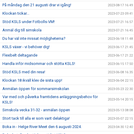
På måndag den 21 augusti drar vi igång!
2023-08-17 16:49
Klockan tickar...
2023-07-23 09:41
Stöd KSLS under Fotbolls-VM!
2023-07-21 16:57
Anmäl dig till simskola
2023-07-21 16:45
Du har väl inte missat möjligheterna?
2023-06-18 11:48
KSLS växer - vi behöver dig!
2023-06-17 21:45
Flexibelt deltagande
2023-06-17 21:22
Handla inför midsommar och stötta KSLS!
2023-06-15 17:50
Stöd KSLS med din resa!
2023-06-08 16:35
Klockan 18 ikväll klev de sista upp!
2023-06-04 22:15
Anmälan öppen för sommarsimskolan
2023-05-23 22:30
Var med och påverka framtidens anläggningsbehov för
2023-05-14 20:15
KSLS!
Simskola vecka 31-32 - anmälan öppen
2023-05-13 08:08
Stort tack till alla er som varit delaktiga!
2023-05-07 22:15
Boka in - Helge River Meet den 6 augusti 2024.
2023-04-30 12:40