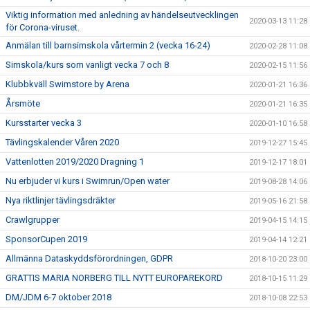
Viktig information med anledning av händelseutvecklingen
2020-03-13 11:28
för Corona-viruset.
Anmälan till barnsimskola vårtermin 2 (vecka 16-24)
2020-02-28 11:08
Simskola/kurs som vanligt vecka 7 och 8
2020-02-15 11:56
Klubbkväll Swimstore by Arena
2020-01-21 16:36
Årsmöte
2020-01-21 16:35
Kursstarter vecka 3
2020-01-10 16:58
Tävlingskalender Våren 2020
2019-12-27 15:45
Vattenlotten 2019/2020 Dragning 1
2019-12-17 18:01
Nu erbjuder vi kurs i Swimrun/Open water
2019-08-28 14:06
Nya riktlinjer tävlingsdräkter
2019-05-16 21:58
Crawlgrupper
2019-04-15 14:15
SponsorCupen 2019
2019-04-14 12:21
Allmänna Dataskyddsförordningen, GDPR
2018-10-20 23:00
GRATTIS MARIA NORBERG TILL NYTT EUROPAREKORD
2018-10-15 11:29
DM/JDM 6-7 oktober 2018
2018-10-08 22:53