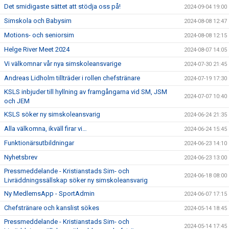
Det smidigaste sättet att stödja oss på!
2024-09-04 19:00
Simskola och Babysim
2024-08-08 12:47
Motions- och seniorsim
2024-08-08 12:15
Helge River Meet 2024
2024-08-07 14:05
Vi välkomnar vår nya simskoleansvarige
2024-07-30 21:45
Andreas Lidholm tillträder i rollen chefstränare
2024-07-19 17:30
KSLS inbjuder till hyllning av framgångarna vid SM, JSM
2024-07-07 10:40
och JEM
KSLS söker ny simskoleansvarig
2024-06-24 21:35
Alla välkomna, ikväll firar vi…
2024-06-24 15:45
Funktionärsutbildningar
2024-06-23 14:10
Nyhetsbrev
2024-06-23 13:00
Pressmeddelande - Kristianstads Sim- och
2024-06-18 08:00
Livräddningssällskap söker ny simskoleansvarig
Ny MedlemsApp - SportAdmin
2024-06-07 17:15
Chefstränare och kanslist sökes
2024-05-14 18:45
Pressmeddelande - Kristianstads Sim- och
2024-05-14 17:45