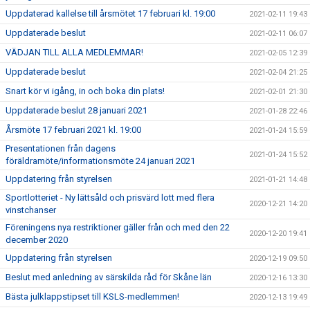
Uppdaterad kallelse till årsmötet 17 februari kl. 19:00
2021-02-11 19:43
Uppdaterade beslut
2021-02-11 06:07
VÄDJAN TILL ALLA MEDLEMMAR!
2021-02-05 12:39
Uppdaterade beslut
2021-02-04 21:25
Snart kör vi igång, in och boka din plats!
2021-02-01 21:30
Uppdaterade beslut 28 januari 2021
2021-01-28 22:46
Årsmöte 17 februari 2021 kl. 19:00
2021-01-24 15:59
Presentationen från dagens
2021-01-24 15:52
föräldramöte/informationsmöte 24 januari 2021
Uppdatering från styrelsen
2021-01-21 14:48
Sportlotteriet - Ny lättsåld och prisvärd lott med flera
2020-12-21 14:20
vinstchanser
Föreningens nya restriktioner gäller från och med den 22
2020-12-20 19:41
december 2020
Uppdatering från styrelsen
2020-12-19 09:50
Beslut med anledning av särskilda råd för Skåne län
2020-12-16 13:30
Bästa julklappstipset till KSLS-medlemmen!
2020-12-13 19:49