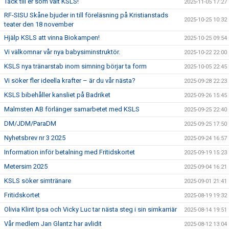
Tack till er som valt KSLS!
2025-11-05 17:27
RF-SISU Skåne bjuder in till föreläsning på Kristianstads
2025-10-25 10:32
teater den 18 november
Hjälp KSLS att vinna Biokampen!
2025-10-25 09:54
Vi välkomnar vår nya babysiminstruktör.
2025-10-22 22:00
KSLS nya tränarstab inom simning börjar ta form
2025-10-05 22:45
Vi söker fler ideella krafter – är du vår nästa?
2025-09-28 22:23
KSLS bibehåller kansliet på Badriket
2025-09-26 15:45
Malmsten AB förlänger samarbetet med KSLS
2025-09-25 22:40
DM/JDM/ParaDM
2025-09-25 17:50
Nyhetsbrev nr 3 2025
2025-09-24 16:57
Information inför betalning med Fritidskortet
2025-09-19 15:23
Metersim 2025
2025-09-04 16:21
KSLS söker simtränare
2025-09-01 21:41
Fritidskortet
2025-08-19 19:32
Olivia Klint Ipsa och Vicky Luc tar nästa steg i sin simkarriär
2025-08-14 19:51
Vår medlem Jan Glantz har avlidit
2025-08-12 13:04