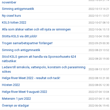
2022-10-24 21:14
november
Simning antigymnastik
2022-10-13 14:21
Ny crawl kurs
2022-10-11 13:57
KSLS-lotten 2022
2022-10-07 08:10
Alla som älskar vatten och vill njuta av simningen
2022-10-06 15:13
Stötta KSLS via ditt jobb!
2022-10-04 19:00
Trogen samarbetspartner förlänger!
2022-09-29 00:30
Simning och antigymnastik
2022-08-23 13:52
Stöd KSLS genom att handla via Sponsorhusets 624
2022-08-20 19:00
nätbutiker.
Ledare till simskola, vattenpolo, konstsim och parasimning
2022-08-13 10:57
sökes
Helge River Meet 2022 - resultat och tack!
2022-08-10 21:00
Hösten 2022
2022-08-05 12:30
Helge River Meet 9 augusti 2022
2022-07-04 13:04
Metersim 1 juni 2022
2022-07-04 11:45
Översyn av stadgar
2022-06-06 19:45