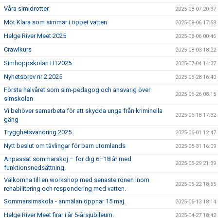
Våra simidrotter
2025-08-07 20:37
Möt Klara som simmar i öppet vatten
2025-08-06 17:58
Helge River Meet 2025
2025-08-06 00:46
Crawlkurs
2025-08-03 18:22
Simhoppskolan HT2025
2025-07-04 14:37
Nyhetsbrev nr 2 2025
2025-06-28 16:40
Första halvåret som sim-pedagog och ansvarig över
2025-06-26 08:15
simskolan
Vi behöver samarbeta för att skydda unga från kriminella
2025-06-18 17:32
gäng
Trygghetsvandring 2025
2025-06-01 12:47
Nytt beslut om tävlingar för barn utomlands
2025-05-31 16:09
Anpassat sommarskoj – för dig 6–18 år med
2025-05-29 21:39
funktionsnedsättning.
Välkomna till en workshop med senaste rönen inom
2025-05-22 18:55
rehabilitering och respondering med vatten.
Sommarsimskola - anmälan öppnar 15 maj.
2025-05-13 18:14
Helge River Meet firar i år 5-årsjubileum.
2025-04-27 18:42