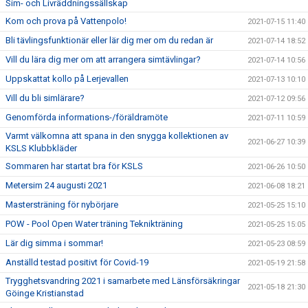
Sim- och Livräddningssällskap
Kom och prova på Vattenpolo!
2021-07-15 11:40
Bli tävlingsfunktionär eller lär dig mer om du redan är
2021-07-14 18:52
Vill du lära dig mer om att arrangera simtävlingar?
2021-07-14 10:56
Uppskattat kollo på Lerjevallen
2021-07-13 10:10
Vill du bli simlärare?
2021-07-12 09:56
Genomförda informations-/föräldramöte
2021-07-11 10:59
Varmt välkomna att spana in den snygga kollektionen av
2021-06-27 10:39
KSLS Klubbkläder
Sommaren har startat bra för KSLS
2021-06-26 10:50
Metersim 24 augusti 2021
2021-06-08 18:21
Mastersträning för nybörjare
2021-05-25 15:10
POW - Pool Open Water träning Teknikträning
2021-05-25 15:05
Lär dig simma i sommar!
2021-05-23 08:59
Anställd testad positivt för Covid-19
2021-05-19 21:58
Trygghetsvandring 2021 i samarbete med Länsförsäkringar
2021-05-18 21:30
Göinge Kristianstad