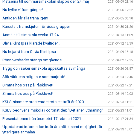
Platserna till sommarsimskolan släpps den 24 maj
2021-05-09 21:16
Nu hyllar vi framgångar!
2021-05-06 17:22
Äntligen får alla träna igen!
2021-05-05 06:10
Kursstart framskjuten för vissa grupper
2021-04-30 21:26
Anmäla till simskola vecka 17-24
2021-04-13 11:09
Olivia Klint Ipsa klarade kvaltiden!
2021-04-12 12:39
Nu hejar vi fram Olivia Klint Ipsa
2021-04-09 18:18
Rönnowsbadet stängs omgående
2021-04-02 12:15
Trygg och säker simskola uppskattas av många
2021-03-26 08:57
Sök världens roligaste sommarjobb!
2021-03-24 12:46
Simma hos oss på Påsklovet!
2021-03-22 17:21
Simma hos oss på Påsklovet!
2021-03-19 12:03
KSLS-simmare presterade trots ett tufft år 2020!
2021-02-23 11:11
KSLS bedriver simskola i coronatider: ”Det är en utmaning”
2021-02-23 11:01
Presentationen från årsmötet 17 februari 2021
2021-02-17 21:34
Uppdaterad information inför årsmötet samt möjlighet för
2021-02-13 18:01
ytterligare anmälan