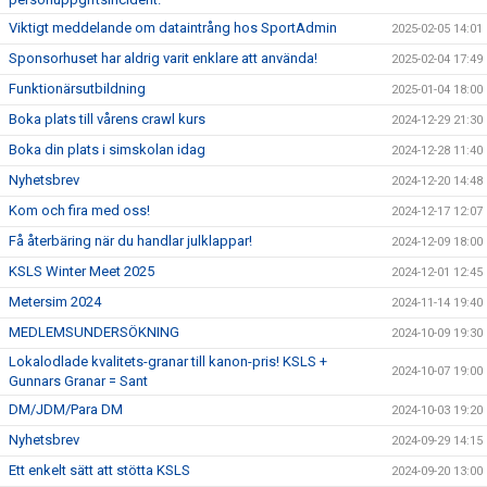
Viktigt meddelande om dataintrång hos SportAdmin
2025-02-05 14:01
Sponsorhuset har aldrig varit enklare att använda!
2025-02-04 17:49
Funktionärsutbildning
2025-01-04 18:00
Boka plats till vårens crawl kurs
2024-12-29 21:30
Boka din plats i simskolan idag
2024-12-28 11:40
Nyhetsbrev
2024-12-20 14:48
Kom och fira med oss!
2024-12-17 12:07
Få återbäring när du handlar julklappar!
2024-12-09 18:00
KSLS Winter Meet 2025
2024-12-01 12:45
Metersim 2024
2024-11-14 19:40
MEDLEMSUNDERSÖKNING
2024-10-09 19:30
Lokalodlade kvalitets-granar till kanon-pris! KSLS +
2024-10-07 19:00
Gunnars Granar = Sant
DM/JDM/Para DM
2024-10-03 19:20
Nyhetsbrev
2024-09-29 14:15
Ett enkelt sätt att stötta KSLS
2024-09-20 13:00