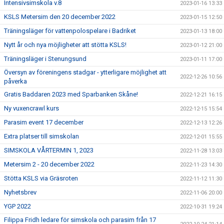
Intensivsimskola v.8
2023-01-16 13:33
KSLS Metersim den 20 december 2022
2023-01-15 12:50
Träningsläger för vattenpolospelare i Badriket
2023-01-13 18:00
Nytt år och nya möjligheter att stötta KSLS!
2023-01-12 21:00
Träningsläger i Stenungsund
2023-01-11 17:00
Översyn av föreningens stadgar - ytterligare möjlighet att
2022-12-26 10:56
påverka
Gratis Baddaren 2023 med Sparbanken Skåne!
2022-12-21 16:15
Ny vuxencrawl kurs
2022-12-15 15:54
Parasim event 17 december
2022-12-13 12:26
Extra platser till simskolan
2022-12-01 15:55
SIMSKOLA VÅRTERMIN 1, 2023
2022-11-28 13:03
Metersim 2 - 20 december 2022
2022-11-23 14:30
Stötta KSLS via Gräsroten
2022-11-12 11:30
Nyhetsbrev
2022-11-06 20:00
YGP 2022
2022-10-31 19:24
Filippa Fridh ledare för simskola och parasim från 17