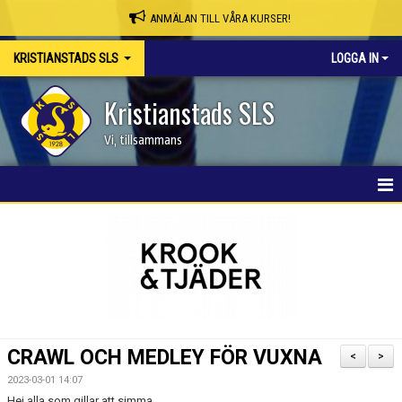
ANMÄLAN TILL VÅRA KURSER!
KRISTIANSTADS SLS
LOGGA IN
Kristianstads SLS
Vi, tillsammans
HEM
NYHETER
OM KLUBBEN
SKAPA MEDLEMSKONTO/BOKA PLATS
CRAWL OCH MEDLEY FÖR VUXNA
<
>
KSLS WEBBSHOP
2023-03-01 14:07
Hej alla som gillar att simma.