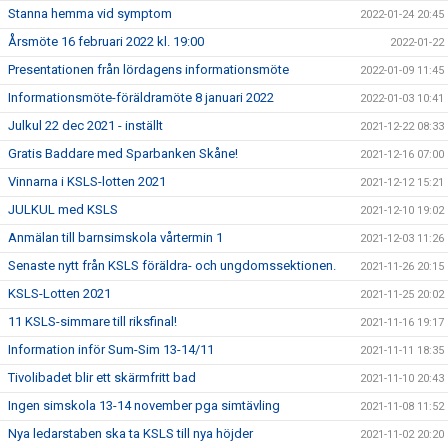
Stanna hemma vid symptom
2022-01-24 20:45
Årsmöte 16 februari 2022 kl. 19:00
2022-01-22
Presentationen från lördagens informationsmöte
2022-01-09 11:45
Informationsmöte-föräldramöte 8 januari 2022
2022-01-03 10:41
Julkul 22 dec 2021 - inställt
2021-12-22 08:33
Gratis Baddare med Sparbanken Skåne!
2021-12-16 07:00
Vinnarna i KSLS-lotten 2021
2021-12-12 15:21
JULKUL med KSLS
2021-12-10 19:02
Anmälan till barnsimskola vårtermin 1
2021-12-03 11:26
Senaste nytt från KSLS föräldra- och ungdomssektionen.
2021-11-26 20:15
KSLS-Lotten 2021
2021-11-25 20:02
11 KSLS-simmare till riksfinal!
2021-11-16 19:17
Information inför Sum-Sim 13-14/11
2021-11-11 18:35
Tivolibadet blir ett skärmfritt bad
2021-11-10 20:43
Ingen simskola 13-14 november pga simtävling
2021-11-08 11:52
Nya ledarstaben ska ta KSLS till nya höjder
2021-11-02 20:20