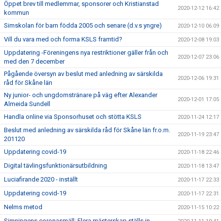
Öppet brev till medlemmar, sponsorer och Kristianstad
2020-12-12 16:42
kommun
Simskolan för barn födda 2005 och senare (d.v.s yngre)
2020-12-10 06:09
Vill du vara med och forma KSLS framtid?
2020-12-08 19:03
Uppdatering -Föreningens nya restriktioner gäller från och
2020-12-07 23:06
med den 7 december
Pågående översyn av beslut med anledning av särskilda
2020-12-06 19:31
råd för Skåne län
Ny junior- och ungdomstränare på väg efter Alexander
2020-12-01 17:05
Almeida Sundell
Handla online via Sponsorhuset och stötta KSLS
2020-11-24 12:17
Beslut med anledning av särskilda råd för Skåne län fr.o.m.
2020-11-19 23:47
201120
Uppdatering covid-19
2020-11-18 22:46
Digital tävlingsfunktionärsutbildning
2020-11-18 13:47
Luciafirande 2020 - inställt
2020-11-17 22:33
Uppdatering covid-19
2020-11-17 22:31
Nelms metod
2020-11-15 10:22
Simningens coronasmäll: Flera mästerskap ställs in