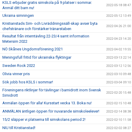
KSLS erbjuder gratis simskola på 9 platser i sommar.
2022-05-18 08:47
Anmäl ditt barn nu!
Ukraina simningen
2022-05-12 13:49
Kristianstads Sim- och Livräddningssäll-skap avser byta
2022-04-26 21:00
chefstränare och förstärker tränarstaben
Resultat från interntävling 22-23/4 samt information
2022-04-23 14:20
Metersim 2022
NÖ Skånes Ungdomsförening 2021
2022-04-02 19:55
Meningsfull fritid för ukrainska flyktingar
2022-03-13 22:14
Sweden Rock 2022
2022-03-12 12:56
Olivia vinner pris
2022-03-10 09:48
Sök jobb hos KSLS i sommar!
2022-03-04 09:10
Föreningens riktlinjer för tävlingar i barnidrott inom Svensk
2022-02-20 15:48
Simidrott
Anmälan öppen för alla! Kursstart vecka 13. Boka nu!
2022-02-15 10:48
ANMÄLAN äntligen öppen för nuvarande simskoleelever!
2022-02-14 08:38
15/2 släpper vi platserna till simskolans period 2!
2022-02-10 11:58
NIU till Kristianstad!
2022-02-02 08:27