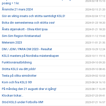
2024-02-18 15:10
poäng = 1 kr.
Årsmöte 21 mars 2024
2024-02-15 21:20
Gör en viktig insats och stötta samtidigt KSLS!
2024-02-04 17:12
Boka din semesterresa och stötta oss!
2024-01-23 18:20
Årets stjärnskott - Olivia Klint Ipsa
2024-01-21 18:20
Sim-Sim Region Kristianstad
2023-11-12 19:43
Metersim 2023
2023-11-01 21:35
DM / JDM / PARA DM 2023 - Resultat
2023-10-29 12:24
KSLS masters på Nordiska mästerskapen
2023-10-11 19:15
Funktionärsutbildning
2023-09-10 09:20
Stötta KSLS via ditt jobb!
2023-09-10 08:45
Testa på olika simidrotter
2023-09-02 10:53
Kom och fira KSLS 95!
2023-08-24 16:10
På måndag den 21 augusti drar vi igång!
2023-08-17 16:49
Klockan tickar...
2023-07-23 09:41
Stöd KSLS under Fotbolls-VM!
2023-07-21 16:57