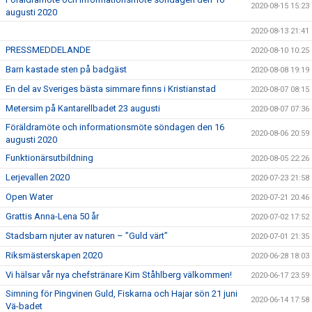
2020-08-15 15:23
augusti 2020
2020-08-13 21:41
PRESSMEDDELANDE
2020-08-10 10:25
Barn kastade sten på badgäst
2020-08-08 19:19
En del av Sveriges bästa simmare finns i Kristianstad
2020-08-07 08:15
Metersim på Kantarellbadet 23 augusti
2020-08-07 07:36
Föräldramöte och informationsmöte söndagen den 16
2020-08-06 20:59
augusti 2020
Funktionärsutbildning
2020-08-05 22:26
Lerjevallen 2020
2020-07-23 21:58
Open Water
2020-07-21 20:46
Grattis Anna-Lena 50 år
2020-07-02 17:52
Stadsbarn njuter av naturen – ”Guld värt”
2020-07-01 21:35
Riksmästerskapen 2020
2020-06-28 18:03
Vi hälsar vår nya chefstränare Kim Ståhlberg välkommen!
2020-06-17 23:59
Simning för Pingvinen Guld, Fiskarna och Hajar sön 21 juni
2020-06-14 17:58
Vä-badet