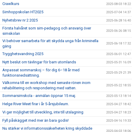
Crawlkurs
2025-08-03 18:22
Simhoppskolan HT2025
2025-07-04 14:37
Nyhetsbrev nr 2 2025
2025-06-28 16:40
Första halvåret som sim-pedagog och ansvarig över
2025-06-26 08:15
simskolan
Vi behöver samarbeta för att skydda unga från kriminella
2025-06-18 17:32
gäng
Trygghetsvandring 2025
2025-06-01 12:47
Nytt beslut om tävlingar för barn utomlands
2025-05-31 16:09
Anpassat sommarskoj – för dig 6–18 år med
2025-05-29 21:39
funktionsnedsättning.
Välkomna till en workshop med senaste rönen inom
2025-05-22 18:55
rehabilitering och respondering med vatten.
Sommarsimskola - anmälan öppnar 15 maj.
2025-05-13 18:14
Helge River Meet firar i år 5-årsjubileum.
2025-04-27 18:42
Vi ger möjlighet till utveckling, inte till utslagning
2025-04-27 18:23
Fyll påskägget med mer än bara godis!
2025-04-16 19:33
Nu stärker vi informationssäkerheten kring skyddade
2025-04-03 18:06