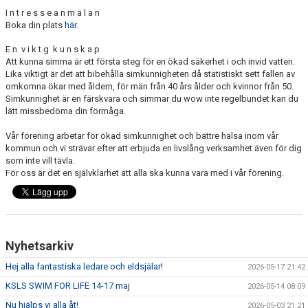
I n t r e s s e a n m ä l a n
Boka din plats
här
.
E n v i k t g k u n s k a p
Att kunna simma är ett första steg för en ökad säkerhet i och invid vatten.
Lika viktigt är det att bibehålla simkunnigheten då statistiskt sett fallen av
omkomna ökar med åldern, för män från 40 års ålder och kvinnor från 50.
Simkunnighet är en färskvara och simmar du wow inte regelbundet kan du
lätt missbedöma din förmåga.
Vår förening arbetar för ökad simkunnighet och bättre hälsa inom vår
kommun och vi strävar efter att erbjuda en livslång verksamhet även för dig
som inte vill tävla.
För oss är det en självklarhet att alla ska kunna vara med i vår förening.
Nyhetsarkiv
Hej alla fantastiska ledare och eldsjälar!
2026-05-17 21:42
KSLS SWIM FOR LIFE 14-17 maj
2026-05-14 08:09
Nu hjälps vi alla åt!
2026-05-03 21:21