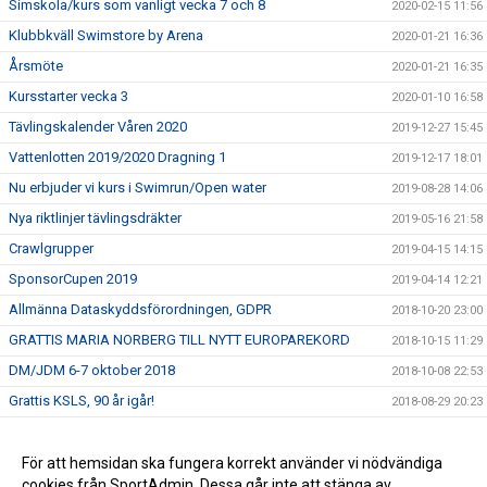
Simskola/kurs som vanligt vecka 7 och 8
2020-02-15 11:56
Klubbkväll Swimstore by Arena
2020-01-21 16:36
Årsmöte
2020-01-21 16:35
Kursstarter vecka 3
2020-01-10 16:58
Tävlingskalender Våren 2020
2019-12-27 15:45
Vattenlotten 2019/2020 Dragning 1
2019-12-17 18:01
Nu erbjuder vi kurs i Swimrun/Open water
2019-08-28 14:06
Nya riktlinjer tävlingsdräkter
2019-05-16 21:58
Crawlgrupper
2019-04-15 14:15
SponsorCupen 2019
2019-04-14 12:21
Allmänna Dataskyddsförordningen, GDPR
2018-10-20 23:00
GRATTIS MARIA NORBERG TILL NYTT EUROPAREKORD
2018-10-15 11:29
DM/JDM 6-7 oktober 2018
2018-10-08 22:53
Grattis KSLS, 90 år igår!
2018-08-29 20:23
Stöd KSLS
2017-09-30 09:10
Två nya val i menyn till vänster!
För att hemsidan ska fungera korrekt använder vi nödvändiga
2016-09-06 14:13
cookies från SportAdmin. Dessa går inte att stänga av.