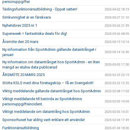
personuppgifter
Tävlingsfunktionärsutbildning - Öppet vatten!
2025-04-02 18:19
Simkunnighet är en färskvara
2025-03-27 21:10
Nyhetsbrev 2025 nr 1
2025-03-26 21:39
Superweek = fantastiska deals för dig!
2025-03-26 08:09
Årsmöte den 20 mars
2025-03-19 10:14
Ny information från SportAdmin gällande dataintrånget i
2025-03-14 16:30
januari
Ny information om dataintrånget hos SportAdmin - en liten
2025-03-05 17:30
mängd av stulna data publicerad
ÅRSMÖTE 20 MARS 2025
2025-02-23 22:19
Stötta KSLS med dina företagsköp – få en Sverigelott!
2025-02-22 15:25
Viktig meddelande gällande dataintrånget hos SportAdmin
2025-02-08 17:03
Viktigt meddelande till berörda av SportAdmins
2025-02-05 14:04
personuppgiftsincident.
Viktigt meddelande om dataintrång hos SportAdmin
2025-02-05 14:01
Sponsorhuset har aldrig varit enklare att använda!
2025-02-04 17:49
Funktionärsutbildning
2025-01-04 18:00