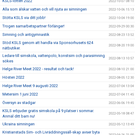
KSLS-lotten 2022
2022-10-07 08:10
Alla som älskar vatten och vill njuta av simningen
2022-10-06 15:13
Stötta KSLS via ditt jobb!
2022-10-04 19:00
Trogen samarbetspartner förlänger!
2022-09-29 00:30
Simning och antigymnastik
2022-08-23 13:52
Stöd KSLS genom att handla via Sponsorhusets 624
2022-08-20 19:00
nätbutiker.
Ledare till simskola, vattenpolo, konstsim och parasimning
2022-08-13 10:57
sökes
Helge River Meet 2022 - resultat och tack!
2022-08-10 21:00
Hösten 2022
2022-08-05 12:30
Helge River Meet 9 augusti 2022
2022-07-04 13:04
Metersim 1 juni 2022
2022-07-04 11:45
Översyn av stadgar
2022-06-06 19:45
KSLS erbjuder gratis simskola på 9 platser i sommar.
2022-05-18 08:47
Anmäl ditt barn nu!
Ukraina simningen
2022-05-12 13:49
Kristianstads Sim- och Livräddningssäll-skap avser byta
2022-04-26 21:00