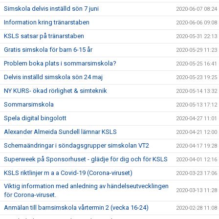
Simskola delvis inställd sön 7 juni
2020-06-07 08:24
Information kring tränarstaben
2020-06-06 09:08
KSLS satsar på tränarstaben
2020-05-31 22:13
Gratis simskola för barn 6-15 år
2020-05-29 11:23
Problem boka plats i sommarsimskola?
2020-05-25 16:41
Delvis inställd simskola sön 24 maj
2020-05-23 19:25
NY KURS- ökad rörlighet & simteknik
2020-05-14 13:32
Sommarsimskola
2020-05-13 17:12
Spela digital bingolott
2020-04-27 11:01
Alexander Almeida Sundell lämnar KSLS
2020-04-21 12:00
Schemaändringar i söndagsgrupper simskolan VT2
2020-04-17 19:28
Superweek på Sponsorhuset - glädje för dig och för KSLS
2020-04-01 12:16
KSLS riktlinjer m a a Covid-19 (Corona-viruset)
2020-03-23 17:06
Viktig information med anledning av händelseutvecklingen
2020-03-13 11:28
för Corona-viruset.
Anmälan till barnsimskola vårtermin 2 (vecka 16-24)
2020-02-28 11:08