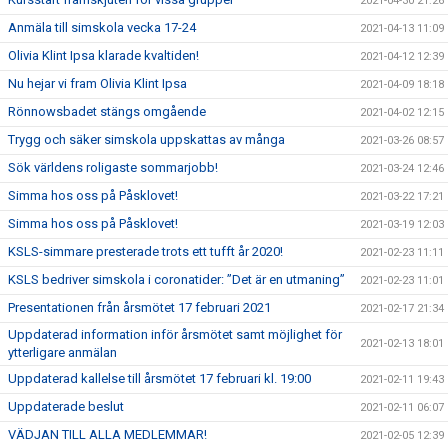
2021-04-30 21:26
Anmäla till simskola vecka 17-24
2021-04-13 11:09
Olivia Klint Ipsa klarade kvaltiden!
2021-04-12 12:39
Nu hejar vi fram Olivia Klint Ipsa
2021-04-09 18:18
Rönnowsbadet stängs omgående
2021-04-02 12:15
Trygg och säker simskola uppskattas av många
2021-03-26 08:57
Sök världens roligaste sommarjobb!
2021-03-24 12:46
Simma hos oss på Påsklovet!
2021-03-22 17:21
Simma hos oss på Påsklovet!
2021-03-19 12:03
KSLS-simmare presterade trots ett tufft år 2020!
2021-02-23 11:11
KSLS bedriver simskola i coronatider: ”Det är en utmaning”
2021-02-23 11:01
Presentationen från årsmötet 17 februari 2021
2021-02-17 21:34
Uppdaterad information inför årsmötet samt möjlighet för
2021-02-13 18:01
ytterligare anmälan
Uppdaterad kallelse till årsmötet 17 februari kl. 19:00
2021-02-11 19:43
Uppdaterade beslut
2021-02-11 06:07
VÄDJAN TILL ALLA MEDLEMMAR!
2021-02-05 12:39