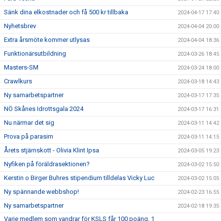
Sänk dina elkostnader och få 500 kr tillbaka
2024-04-17 17:40
Nyhetsbrev
2024-04-04 20:00
Extra årsmöte kommer utlysas
2024-04-04 18:36
Funktionärsutbildning
2024-03-26 18:45
Masters-SM
2024-03-24 18:00
Crawlkurs
2024-03-18 14:43
Ny samarbetspartner
2024-03-17 17:35
NÖ Skånes Idrottsgala 2024
2024-03-17 16:31
Nu närmar det sig
2024-03-11 14:42
Prova på parasim
2024-03-11 14:15
Årets stjärnskott - Olivia Klint Ipsa
2024-03-05 19:23
Nyfiken på föräldrasektionen?
2024-03-02 15:50
Kerstin o Birger Buhres stipendium tilldelas Vicky Luc
2024-03-02 15:05
Ny spännande webbshop!
2024-02-23 16:55
Ny samarbetspartner
2024-02-18 19:35
Varje medlem som vandrar för KSLS får 100 poäng. 1