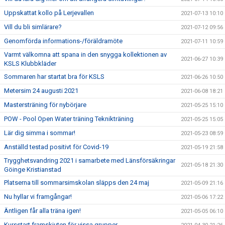
Uppskattat kollo på Lerjevallen
2021-07-13 10:10
Vill du bli simlärare?
2021-07-12 09:56
Genomförda informations-/föräldramöte
2021-07-11 10:59
Varmt välkomna att spana in den snygga kollektionen av
2021-06-27 10:39
KSLS Klubbkläder
Sommaren har startat bra för KSLS
2021-06-26 10:50
Metersim 24 augusti 2021
2021-06-08 18:21
Mastersträning för nybörjare
2021-05-25 15:10
POW - Pool Open Water träning Teknikträning
2021-05-25 15:05
Lär dig simma i sommar!
2021-05-23 08:59
Anställd testad positivt för Covid-19
2021-05-19 21:58
Trygghetsvandring 2021 i samarbete med Länsförsäkringar
2021-05-18 21:30
Göinge Kristianstad
Platserna till sommarsimskolan släpps den 24 maj
2021-05-09 21:16
Nu hyllar vi framgångar!
2021-05-06 17:22
Äntligen får alla träna igen!
2021-05-05 06:10
Kursstart framskjuten för vissa grupper