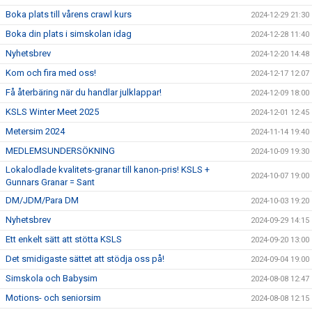
Boka plats till vårens crawl kurs
2024-12-29 21:30
Boka din plats i simskolan idag
2024-12-28 11:40
Nyhetsbrev
2024-12-20 14:48
Kom och fira med oss!
2024-12-17 12:07
Få återbäring när du handlar julklappar!
2024-12-09 18:00
KSLS Winter Meet 2025
2024-12-01 12:45
Metersim 2024
2024-11-14 19:40
MEDLEMSUNDERSÖKNING
2024-10-09 19:30
Lokalodlade kvalitets-granar till kanon-pris! KSLS +
2024-10-07 19:00
Gunnars Granar = Sant
DM/JDM/Para DM
2024-10-03 19:20
Nyhetsbrev
2024-09-29 14:15
Ett enkelt sätt att stötta KSLS
2024-09-20 13:00
Det smidigaste sättet att stödja oss på!
2024-09-04 19:00
Simskola och Babysim
2024-08-08 12:47
Motions- och seniorsim
2024-08-08 12:15