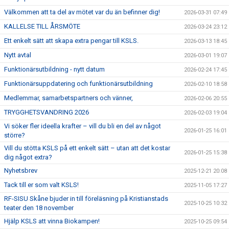
Välkommen att ta del av mötet var du än befinner dig!
2026-03-31 07:49
KALLELSE TILL ÅRSMÖTE
2026-03-24 23:12
Ett enkelt sätt att skapa extra pengar till KSLS.
2026-03-13 18:45
Nytt avtal
2026-03-01 19:07
Funktionärsutbildning - nytt datum
2026-02-24 17:45
Funktionärsuppdatering och funktionärsutbildning
2026-02-10 18:58
Medlemmar, samarbetspartners och vänner,
2026-02-06 20:55
TRYGGHETSVANDRING 2026
2026-02-03 19:04
Vi söker fler ideella krafter – vill du bli en del av något
2026-01-25 16:01
större?
Vill du stötta KSLS på ett enkelt sätt – utan att det kostar
2026-01-25 15:38
dig något extra?
Nyhetsbrev
2025-12-21 20:08
Tack till er som valt KSLS!
2025-11-05 17:27
RF-SISU Skåne bjuder in till föreläsning på Kristianstads
2025-10-25 10:32
teater den 18 november
Hjälp KSLS att vinna Biokampen!
2025-10-25 09:54