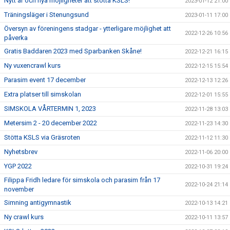
Nytt år och nya möjligheter att stötta KSLS!
2023-01-12 21:00
Träningsläger i Stenungsund
2023-01-11 17:00
Översyn av föreningens stadgar - ytterligare möjlighet att
2022-12-26 10:56
påverka
Gratis Baddaren 2023 med Sparbanken Skåne!
2022-12-21 16:15
Ny vuxencrawl kurs
2022-12-15 15:54
Parasim event 17 december
2022-12-13 12:26
Extra platser till simskolan
2022-12-01 15:55
SIMSKOLA VÅRTERMIN 1, 2023
2022-11-28 13:03
Metersim 2 - 20 december 2022
2022-11-23 14:30
Stötta KSLS via Gräsroten
2022-11-12 11:30
Nyhetsbrev
2022-11-06 20:00
YGP 2022
2022-10-31 19:24
Filippa Fridh ledare för simskola och parasim från 17
2022-10-24 21:14
november
Simning antigymnastik
2022-10-13 14:21
Ny crawl kurs
2022-10-11 13:57