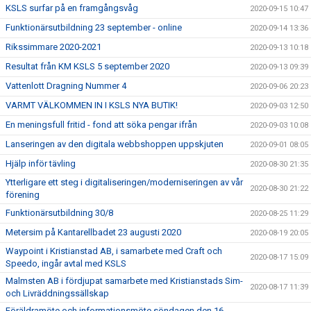
KSLS surfar på en framgångsvåg
2020-09-15 10:47
Funktionärsutbildning 23 september - online
2020-09-14 13:36
Rikssimmare 2020-2021
2020-09-13 10:18
Resultat från KM KSLS 5 september 2020
2020-09-13 09:39
Vattenlott Dragning Nummer 4
2020-09-06 20:23
VARMT VÄLKOMMEN IN I KSLS NYA BUTIK!
2020-09-03 12:50
En meningsfull fritid - fond att söka pengar ifrån
2020-09-03 10:08
Lanseringen av den digitala webbshoppen uppskjuten
2020-09-01 08:05
Hjälp inför tävling
2020-08-30 21:35
Ytterligare ett steg i digitaliseringen/moderniseringen av vår
2020-08-30 21:22
förening
Funktionärsutbildning 30/8
2020-08-25 11:29
Metersim på Kantarellbadet 23 augusti 2020
2020-08-19 20:05
Waypoint i Kristianstad AB, i samarbete med Craft och
2020-08-17 15:09
Speedo, ingår avtal med KSLS
Malmsten AB i fördjupat samarbete med Kristianstads Sim-
2020-08-17 11:39
och Livräddningssällskap
Föräldramöte och informationsmöte söndagen den 16