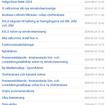
Helge River Meet 2024
2024-08-07 14:05
Vi välkomnar vår nya simskoleansvarige
2024-07-30 21:45
Andreas Lidholm tillträder i rollen chefstränare
2024-07-19 17:30
KSLS inbjuder till hyllning av framgångarna vid SM, JSM
2024-07-07 10:40
och JEM
KSLS söker ny simskoleansvarig
2024-06-24 21:35
Alla välkomna, ikväll firar vi…
2024-06-24 15:45
Funktionärsutbildningar
2024-06-23 14:10
Nyhetsbrev
2024-06-23 13:00
Pressmeddelande - Kristianstads Sim- och
2024-06-18 08:00
Livräddningssällskap söker ny simskoleansvarig
Ny MedlemsApp - SportAdmin
2024-06-07 17:15
Chefstränare och kanslist sökes
2024-05-14 18:45
Pressmeddelande - Kristianstads Sim- och
2024-05-14 17:45
Livräddningssällskap söker bl.a. ny chefstränare
Gratis sommarsimskola
2024-05-09 14:15
Våra evenemang
2024-05-05 15:00
Para-vecka
2024-04-21 22:25