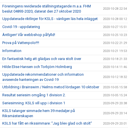
Föreningens reviderade ställningstagande m.a.a. FHM
2020-10-28 22:54
beslut 04893-2020, daterat den 27 oktober 2020
Uppdaterade riktlinjer för KSLS - vänligen läs hela inlägget
2020-10-28 00:12
Covid-19 - uppdatering
2020-10-27 15:51
Äntligen! Vår webbshop påfylld!
2020-10-25 10:23
Prova på Vattenpolo!!!!
2020-10-22 21:29
Information
2020-10-21 19:53
En fantastisk helg att glädjas och vara stolt över
2020-10-18 21:33
Hilde Elise Hansen och Torbjörn Holmberg
2020-10-14 11:46
Uppdaterade rekommendationer och information
2020-10-12 18:32
avseende hanteringen av Covid-19
Utbildning i Brainswim / Nelms metod lördagen 10 oktober
2020-10-05 15:58
Resultat seriesim omgång 1 division 2.
2020-10-05 15:24
Seriesimning: KSLS vill upp i division 1
2020-09-29 20:38
KSLS talanger simmade hem 39 medaljer på
2020-09-29 20:14
Riksmästerskapen
KSLS har fått en rikssimmare: ”Jag blev glad och stolt”
2020-09-29 20:01