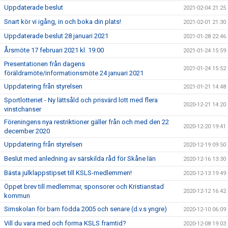
Uppdaterade beslut
2021-02-04 21:25
Snart kör vi igång, in och boka din plats!
2021-02-01 21:30
Uppdaterade beslut 28 januari 2021
2021-01-28 22:46
Årsmöte 17 februari 2021 kl. 19:00
2021-01-24 15:59
Presentationen från dagens
2021-01-24 15:52
föräldramöte/informationsmöte 24 januari 2021
Uppdatering från styrelsen
2021-01-21 14:48
Sportlotteriet - Ny lättsåld och prisvärd lott med flera
2020-12-21 14:20
vinstchanser
Föreningens nya restriktioner gäller från och med den 22
2020-12-20 19:41
december 2020
Uppdatering från styrelsen
2020-12-19 09:50
Beslut med anledning av särskilda råd för Skåne län
2020-12-16 13:30
Bästa julklappstipset till KSLS-medlemmen!
2020-12-13 19:49
Öppet brev till medlemmar, sponsorer och Kristianstad
2020-12-12 16:42
kommun
Simskolan för barn födda 2005 och senare (d.v.s yngre)
2020-12-10 06:09
Vill du vara med och forma KSLS framtid?
2020-12-08 19:03