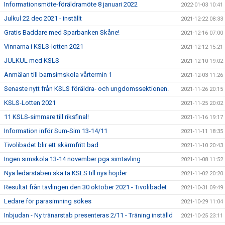
Informationsmöte-föräldramöte 8 januari 2022
2022-01-03 10:41
Julkul 22 dec 2021 - inställt
2021-12-22 08:33
Gratis Baddare med Sparbanken Skåne!
2021-12-16 07:00
Vinnarna i KSLS-lotten 2021
2021-12-12 15:21
JULKUL med KSLS
2021-12-10 19:02
Anmälan till barnsimskola vårtermin 1
2021-12-03 11:26
Senaste nytt från KSLS föräldra- och ungdomssektionen.
2021-11-26 20:15
KSLS-Lotten 2021
2021-11-25 20:02
11 KSLS-simmare till riksfinal!
2021-11-16 19:17
Information inför Sum-Sim 13-14/11
2021-11-11 18:35
Tivolibadet blir ett skärmfritt bad
2021-11-10 20:43
Ingen simskola 13-14 november pga simtävling
2021-11-08 11:52
Nya ledarstaben ska ta KSLS till nya höjder
2021-11-02 20:20
Resultat från tävlingen den 30 oktober 2021 - Tivolibadet
2021-10-31 09:49
Ledare för parasimning sökes
2021-10-29 11:04
Inbjudan - Ny tränarstab presenteras 2/11 - Träning inställd
2021-10-25 23:11