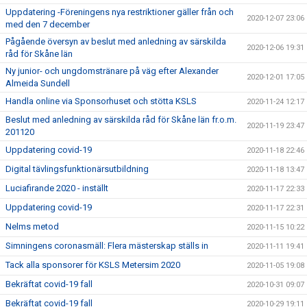
Uppdatering -Föreningens nya restriktioner gäller från och
2020-12-07 23:06
med den 7 december
Pågående översyn av beslut med anledning av särskilda
2020-12-06 19:31
råd för Skåne län
Ny junior- och ungdomstränare på väg efter Alexander
2020-12-01 17:05
Almeida Sundell
Handla online via Sponsorhuset och stötta KSLS
2020-11-24 12:17
Beslut med anledning av särskilda råd för Skåne län fr.o.m.
2020-11-19 23:47
201120
Uppdatering covid-19
2020-11-18 22:46
Digital tävlingsfunktionärsutbildning
2020-11-18 13:47
Luciafirande 2020 - inställt
2020-11-17 22:33
Uppdatering covid-19
2020-11-17 22:31
Nelms metod
2020-11-15 10:22
Simningens coronasmäll: Flera mästerskap ställs in
2020-11-11 19:41
Tack alla sponsorer för KSLS Metersim 2020
2020-11-05 19:08
Bekräftat covid-19 fall
2020-10-31 09:07
Bekräftat covid-19 fall
2020-10-29 19:11