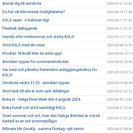
Anmäl dig till simskola
2023-07-21 16:45
Du har väl inte missat möjligheterna?
2023-06-18 11:48
KSLS växer - vi behöver dig!
2023-06-17 21:45
Flexibelt deltagande
2023-06-17 21:22
Handla inför midsommar och stötta KSLS!
2023-06-15 17:50
Stöd KSLS med din resa!
2023-06-08 16:35
Klockan 18 ikväll klev de sista upp!
2023-06-04 22:15
Anmälan öppen för sommarsimskolan
2023-05-23 22:30
Var med och påverka framtidens anläggningsbehov för
2023-05-14 20:15
KSLS!
Simskola vecka 31-32 - anmälan öppen
2023-05-13 08:08
Stort tack till alla er som varit delaktiga!
2023-05-07 22:15
Boka in - Helge River Meet den 6 augusti 2024.
2023-04-30 12:40
Boka hotell och stöd samtidigt KSLS
2023-04-27 22:50
Snart sommar och sol, men den härliga årstiden är också
2023-04-15 07:20
kantad av en rad sommarplågor.
Billmate blir Qvickly - samma företag, nytt namn!
2023-04-07 08:30