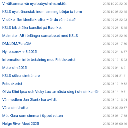
Vi välkomnar vår nya babysiminstruktör.
2025-10-22 22:00
KSLS nya tränarstab inom simning börjar ta form
2025-10-05 22:45
Vi söker fler ideella krafter – är du vår nästa?
2025-09-28 22:23
KSLS bibehåller kansliet på Badriket
2025-09-26 15:45
Malmsten AB förlänger samarbetet med KSLS
2025-09-25 22:40
DM/JDM/ParaDM
2025-09-25 17:50
Nyhetsbrev nr 3 2025
2025-09-24 16:57
Information inför betalning med Fritidskortet
2025-09-19 15:23
Metersim 2025
2025-09-04 16:21
KSLS söker simtränare
2025-09-01 21:41
Fritidskortet
2025-08-19 19:32
Olivia Klint Ipsa och Vicky Luc tar nästa steg i sin simkarriär
2025-08-14 19:51
Vår medlem Jan Glantz har avlidit
2025-08-12 13:04
Våra simidrotter
2025-08-07 20:37
Möt Klara som simmar i öppet vatten
2025-08-06 17:58
Helge River Meet 2025
2025-08-06 00:46