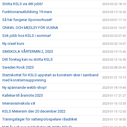
Stötta KSLS via ditt jobb!
2023-03-22 18:10
Funktionärsutbildning 19 mars
2023-03-13 16:26
Så här fungerar Sponsorhuset!
2023-03-07 17:10
CRAWL OCH MEDLEY FÖR VUXNA
2023-03-01 14:07
Sök jobb hos KSLS i sommar!
2023-02-23 07:45
Ny crawl kurs
2023-02-20 14:07
SIMSKOLA VÅRTERMIN 2, 2023
2023-02-19 15:46
Ditt företag kan nu stötta KSLS
2023-02-15 16:30
Sweden Rock 2023
2023-02-08 20:45
Startskottet för KSLS uppstart av konstsim sker i samband
2023-01-21 13:15
med konstsimsuppvisning
Ny spännande webb-shop!
2023-01-18 19:40
Kallelse till årsmöte 2023
2023-01-17 21:27
Intensivsimskola v.8
2023-01-16 13:33
KSLS Metersim den 20 december 2022
2023-01-15 12:50
Träningsläger för vattenpolospelare i Badriket
2023-01-13 18:00