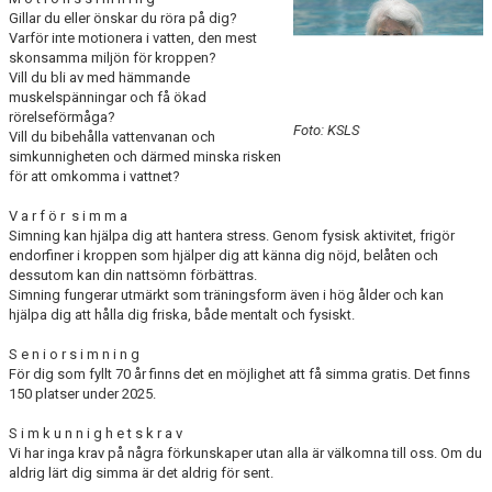
BLI PARTNER
Gillar du eller önskar du röra på dig?
Varför inte motionera i vatten, den mest
skonsamma miljön för kroppen?
JOBBA HOS OSS!
Vill du bli av med hämmande
muskelspänningar och få ökad
FÖRÄLDER
rörelseförmåga?
Foto: KSLS
Vill du bibehålla vattenvanan och
simkunnigheten och därmed minska risken
FUNKTIONÄR
för att omkomma i vattnet?
VÅRA TÄVLINGAR
V a r f ö r s i m m a
Simning kan hjälpa dig att hantera stress. Genom fysisk aktivitet, frigör
endorfiner i kroppen som hjälper dig att känna dig nöjd, belåten och
VÅRA EVENEMANG
dessutom kan din nattsömn förbättras.
Simning fungerar utmärkt som träningsform även i hög ålder och kan
VERKSAMHETSHANDBOK
hjälpa dig att hålla dig friska, både mentalt och fysiskt.
S e n i o r s i m n i n g
KSLS FOR UKRAINE
För dig som fyllt 70 år finns det en möjlighet att få simma gratis. Det finns
150 platser under 2025.
WALL OF MEMORIES
S i m k u n n i g h e t s k r a v
Vi har inga krav på några förkunskaper utan alla är välkomna till oss. Om du
aldrig lärt dig simma är det aldrig för sent.