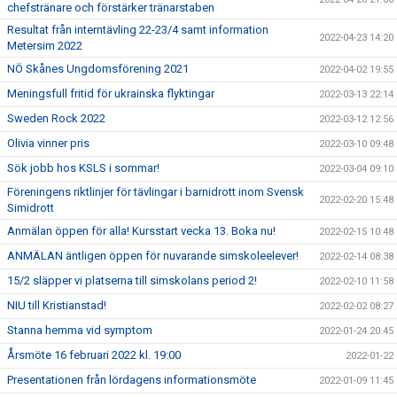
chefstränare och förstärker tränarstaben
Resultat från interntävling 22-23/4 samt information
2022-04-23 14:20
Metersim 2022
NÖ Skånes Ungdomsförening 2021
2022-04-02 19:55
Meningsfull fritid för ukrainska flyktingar
2022-03-13 22:14
Sweden Rock 2022
2022-03-12 12:56
Olivia vinner pris
2022-03-10 09:48
Sök jobb hos KSLS i sommar!
2022-03-04 09:10
Föreningens riktlinjer för tävlingar i barnidrott inom Svensk
2022-02-20 15:48
Simidrott
Anmälan öppen för alla! Kursstart vecka 13. Boka nu!
2022-02-15 10:48
ANMÄLAN äntligen öppen för nuvarande simskoleelever!
2022-02-14 08:38
15/2 släpper vi platserna till simskolans period 2!
2022-02-10 11:58
NIU till Kristianstad!
2022-02-02 08:27
Stanna hemma vid symptom
2022-01-24 20:45
Årsmöte 16 februari 2022 kl. 19:00
2022-01-22
Presentationen från lördagens informationsmöte
2022-01-09 11:45