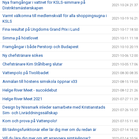
Nya framgångar i vattnet för KSLS-simmare på
2021-10-24 21:37
Distriktsmästerskapen
Varmt välkomna till medlemskväll för alla shoppingsugna i
2021-10-19 16:21
KSLS
Fina resultat på Ungdoms Grand Prix i Lund
2021-10-17 18:50
Simma på höstlovet
2021-10-11 11:18
Framgångar i både Perstorp och Budapest
2021-10-10 20:19
Ny chefstränare sökes
2021-10-06 12:00
Chefstränare Kim Ståhlberg slutar
2021-10-05 17:06
Vattenpolo på Tivolibadet
2021-08-30 08:35
Anmälan till höstens simskola öppnar v33
2021-08-15 19:03
Helge River Meet - succédebut
2021-08-12 21:26
Helge River Meet 2021
2021-07-27 11:29
Design by Nissmark inleder samarbete med Kristianstads
2021-07-26 10:37
Sim- och Livräddningssällskap
Kom och prova på Vattenpolo!
2021-07-15 11:40
Bli tävlingsfunktionär eller lär dig mer om du redan är
2021-07-14 18:52
Vill du lära dig mer om att arrangera simtävlingar?
2021-07-14 10:56