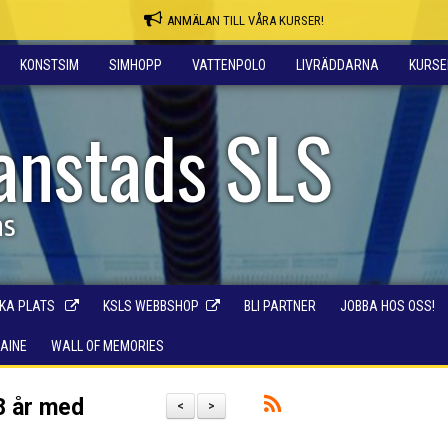
ANMÄLAN TILL VÅRA KURSER!
KONSTSIM
SIMHOPP
VATTENPOLO
LIVRÄDDARNA
KURSE
ianstads SLS
ns
KA PLATS
KSLS WEBBSHOP
BLI PARTNER
JOBBA HOS OSS!
RAINE
WALL OF MEMORIES
8 år med
<
>