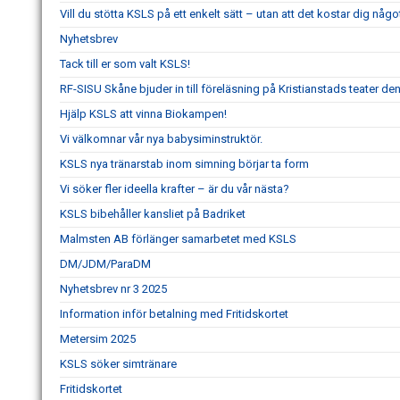
Vill du stötta KSLS på ett enkelt sätt – utan att det kostar dig någo
Nyhetsbrev
Tack till er som valt KSLS!
RF-SISU Skåne bjuder in till föreläsning på Kristianstads teater d
Hjälp KSLS att vinna Biokampen!
Vi välkomnar vår nya babysiminstruktör.
KSLS nya tränarstab inom simning börjar ta form
Vi söker fler ideella krafter – är du vår nästa?
KSLS bibehåller kansliet på Badriket
Malmsten AB förlänger samarbetet med KSLS
DM/JDM/ParaDM
Nyhetsbrev nr 3 2025
Information inför betalning med Fritidskortet
Metersim 2025
KSLS söker simtränare
Fritidskortet