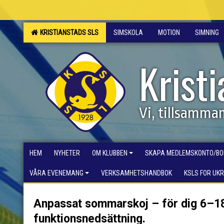
KRISTIANSTADS SLS
SIMSKOLA
MOTION
SIMNING
Krist
Vi, tillsamma
HEM
NYHETER
OM KLUBBEN
SKAPA MEDLEMSKONTO/BO
VÅRA EVENEMANG
VERKSAMHETSHANDBOK
KSLS FOR UK
Anpassat sommarskoj – för dig 6–1
funktionsnedsättning.