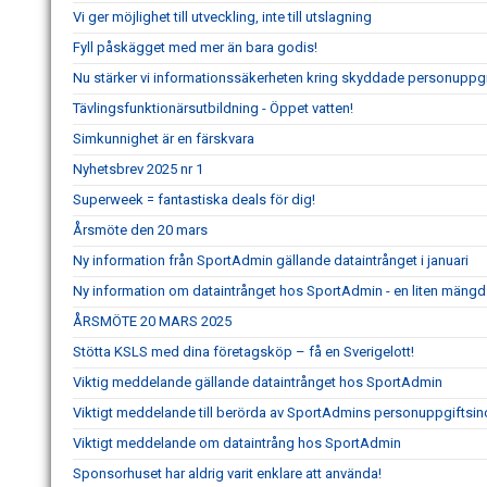
Vi ger möjlighet till utveckling, inte till utslagning
Fyll påskägget med mer än bara godis!
Nu stärker vi informationssäkerheten kring skyddade personuppgi
Tävlingsfunktionärsutbildning - Öppet vatten!
Simkunnighet är en färskvara
Nyhetsbrev 2025 nr 1
Superweek = fantastiska deals för dig!
Årsmöte den 20 mars
Ny information från SportAdmin gällande dataintrånget i januari
Ny information om dataintrånget hos SportAdmin - en liten mängd 
ÅRSMÖTE 20 MARS 2025
Stötta KSLS med dina företagsköp – få en Sverigelott!
Viktig meddelande gällande dataintrånget hos SportAdmin
Viktigt meddelande till berörda av SportAdmins personuppgiftsin
Viktigt meddelande om dataintrång hos SportAdmin
Sponsorhuset har aldrig varit enklare att använda!