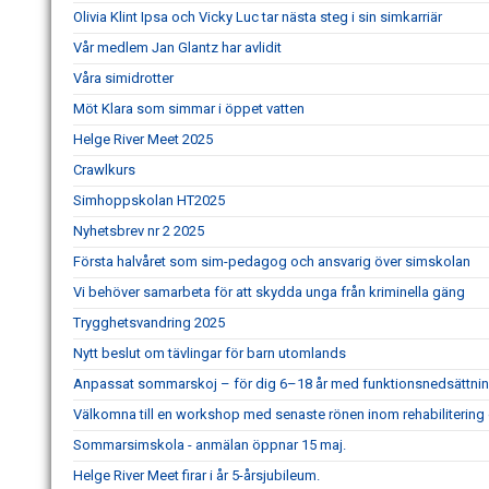
Olivia Klint Ipsa och Vicky Luc tar nästa steg i sin simkarriär
Vår medlem Jan Glantz har avlidit
Våra simidrotter
Möt Klara som simmar i öppet vatten
Helge River Meet 2025
Crawlkurs
Simhoppskolan HT2025
Nyhetsbrev nr 2 2025
Första halvåret som sim-pedagog och ansvarig över simskolan
Vi behöver samarbeta för att skydda unga från kriminella gäng
Trygghetsvandring 2025
Nytt beslut om tävlingar för barn utomlands
Anpassat sommarskoj – för dig 6–18 år med funktionsnedsättnin
Välkomna till en workshop med senaste rönen inom rehabilitering
Sommarsimskola - anmälan öppnar 15 maj.
Helge River Meet firar i år 5-årsjubileum.