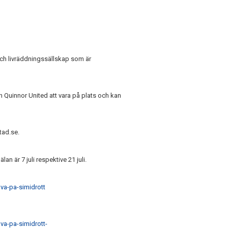
 och livräddningssällskap som är
Quinnor United att vara på plats och kan
tad.se.
an är 7 juli respektive 21 juli.
va-pa-simidrott
va-pa-simidrott-