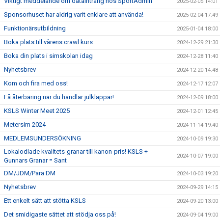
Viktigt meddelande om dataintrång hos SportAdmin
2025-02-05 14:01
Sponsorhuset har aldrig varit enklare att använda!
2025-02-04 17:49
Funktionärsutbildning
2025-01-04 18:00
Boka plats till vårens crawl kurs
2024-12-29 21:30
Boka din plats i simskolan idag
2024-12-28 11:40
Nyhetsbrev
2024-12-20 14:48
Kom och fira med oss!
2024-12-17 12:07
Få återbäring när du handlar julklappar!
2024-12-09 18:00
KSLS Winter Meet 2025
2024-12-01 12:45
Metersim 2024
2024-11-14 19:40
MEDLEMSUNDERSÖKNING
2024-10-09 19:30
Lokalodlade kvalitets-granar till kanon-pris! KSLS +
2024-10-07 19:00
Gunnars Granar = Sant
DM/JDM/Para DM
2024-10-03 19:20
Nyhetsbrev
2024-09-29 14:15
Ett enkelt sätt att stötta KSLS
2024-09-20 13:00
Det smidigaste sättet att stödja oss på!
2024-09-04 19:00