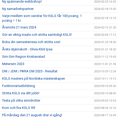
Ny spännande webbshop!
2024-02-23 16:55
Ny samarbetspartner
2024-02-18 19:35
Varje medlem som vandrar för KSLS får 100 poäng. 1
2024-02-18 15:10
poäng = 1 kr.
Årsmöte 21 mars 2024
2024-02-15 21:20
Gör en viktig insats och stötta samtidigt KSLS!
2024-02-04 17:12
Boka din semesterresa och stötta oss!
2024-01-23 18:20
Årets stjärnskott - Olivia Klint Ipsa
2024-01-21 18:20
Sim-Sim Region Kristianstad
2023-11-12 19:43
Metersim 2023
2023-11-01 21:35
DM / JDM / PARA DM 2023 - Resultat
2023-10-29 12:24
KSLS masters på Nordiska mästerskapen
2023-10-11 19:15
Funktionärsutbildning
2023-09-10 09:20
Stötta KSLS via ditt jobb!
2023-09-10 08:45
Testa på olika simidrotter
2023-09-02 10:53
Kom och fira KSLS 95!
2023-08-24 16:10
På måndag den 21 augusti drar vi igång!
2023-08-17 16:49