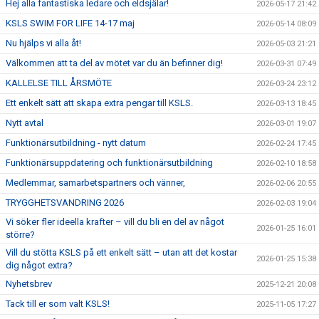
Hej alla fantastiska ledare och eldsjälar!
2026-05-17 21:42
KSLS SWIM FOR LIFE 14-17 maj
2026-05-14 08:09
Nu hjälps vi alla åt!
2026-05-03 21:21
Välkommen att ta del av mötet var du än befinner dig!
2026-03-31 07:49
KALLELSE TILL ÅRSMÖTE
2026-03-24 23:12
Ett enkelt sätt att skapa extra pengar till KSLS.
2026-03-13 18:45
Nytt avtal
2026-03-01 19:07
Funktionärsutbildning - nytt datum
2026-02-24 17:45
Funktionärsuppdatering och funktionärsutbildning
2026-02-10 18:58
Medlemmar, samarbetspartners och vänner,
2026-02-06 20:55
TRYGGHETSVANDRING 2026
2026-02-03 19:04
Vi söker fler ideella krafter – vill du bli en del av något
2026-01-25 16:01
större?
Vill du stötta KSLS på ett enkelt sätt – utan att det kostar
2026-01-25 15:38
dig något extra?
Nyhetsbrev
2025-12-21 20:08
Tack till er som valt KSLS!
2025-11-05 17:27