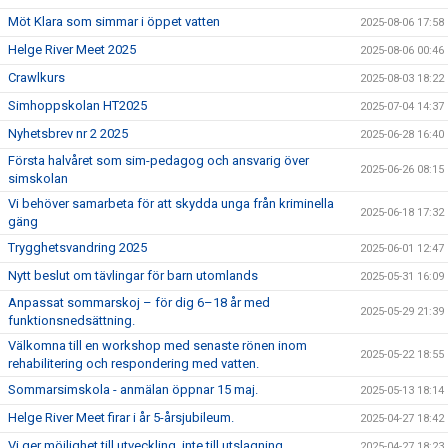
Möt Klara som simmar i öppet vatten
2025-08-06 17:58
Helge River Meet 2025
2025-08-06 00:46
Crawlkurs
2025-08-03 18:22
Simhoppskolan HT2025
2025-07-04 14:37
Nyhetsbrev nr 2 2025
2025-06-28 16:40
Första halvåret som sim-pedagog och ansvarig över
2025-06-26 08:15
simskolan
Vi behöver samarbeta för att skydda unga från kriminella
2025-06-18 17:32
gäng
Trygghetsvandring 2025
2025-06-01 12:47
Nytt beslut om tävlingar för barn utomlands
2025-05-31 16:09
Anpassat sommarskoj – för dig 6–18 år med
2025-05-29 21:39
funktionsnedsättning.
Välkomna till en workshop med senaste rönen inom
2025-05-22 18:55
rehabilitering och respondering med vatten.
Sommarsimskola - anmälan öppnar 15 maj.
2025-05-13 18:14
Helge River Meet firar i år 5-årsjubileum.
2025-04-27 18:42
Vi ger möjlighet till utveckling, inte till utslagning
2025-04-27 18:23