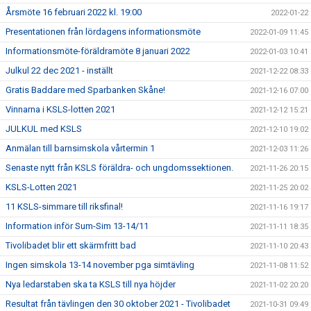
Årsmöte 16 februari 2022 kl. 19:00
2022-01-22
Presentationen från lördagens informationsmöte
2022-01-09 11:45
Informationsmöte-föräldramöte 8 januari 2022
2022-01-03 10:41
Julkul 22 dec 2021 - inställt
2021-12-22 08:33
Gratis Baddare med Sparbanken Skåne!
2021-12-16 07:00
Vinnarna i KSLS-lotten 2021
2021-12-12 15:21
JULKUL med KSLS
2021-12-10 19:02
Anmälan till barnsimskola vårtermin 1
2021-12-03 11:26
Senaste nytt från KSLS föräldra- och ungdomssektionen.
2021-11-26 20:15
KSLS-Lotten 2021
2021-11-25 20:02
11 KSLS-simmare till riksfinal!
2021-11-16 19:17
Information inför Sum-Sim 13-14/11
2021-11-11 18:35
Tivolibadet blir ett skärmfritt bad
2021-11-10 20:43
Ingen simskola 13-14 november pga simtävling
2021-11-08 11:52
Nya ledarstaben ska ta KSLS till nya höjder
2021-11-02 20:20
Resultat från tävlingen den 30 oktober 2021 - Tivolibadet
2021-10-31 09:49