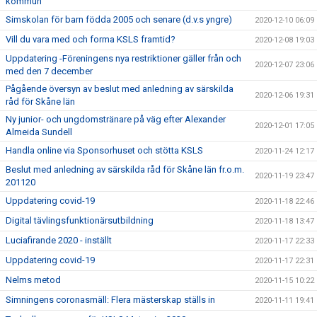
kommun
Simskolan för barn födda 2005 och senare (d.v.s yngre)
2020-12-10 06:09
Vill du vara med och forma KSLS framtid?
2020-12-08 19:03
Uppdatering -Föreningens nya restriktioner gäller från och
2020-12-07 23:06
med den 7 december
Pågående översyn av beslut med anledning av särskilda
2020-12-06 19:31
råd för Skåne län
Ny junior- och ungdomstränare på väg efter Alexander
2020-12-01 17:05
Almeida Sundell
Handla online via Sponsorhuset och stötta KSLS
2020-11-24 12:17
Beslut med anledning av särskilda råd för Skåne län fr.o.m.
2020-11-19 23:47
201120
Uppdatering covid-19
2020-11-18 22:46
Digital tävlingsfunktionärsutbildning
2020-11-18 13:47
Luciafirande 2020 - inställt
2020-11-17 22:33
Uppdatering covid-19
2020-11-17 22:31
Nelms metod
2020-11-15 10:22
Simningens coronasmäll: Flera mästerskap ställs in
2020-11-11 19:41