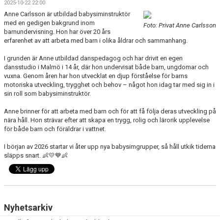
2025-10-22 22:00
BLI PARTNER
Anne Carlsson är utbildad babysiminstruktör
med en gedigen bakgrund inom
Foto: Privat Anne Carlsson
JOBBA HOS OSS!
barnundervisning. Hon har över 20 års
erfarenhet av att arbeta med barn i olika åldrar och sammanhang.
FÖRÄLDER
I grunden är Anne utbildad danspedagog och har drivit en egen
dansstudio i Malmö i 14 år, där hon undervisat både barn, ungdomar och
FUNKTIONÄR
vuxna. Genom åren har hon utvecklat en djup förståelse för barns
motoriska utveckling, trygghet och behov – något hon idag tar med sig in i
sin roll som babysiminstruktör.
VÅRA TÄVLINGAR
Anne brinner för att arbeta med barn och för att få följa deras utveckling på
VÅRA EVENEMANG
nära håll. Hon strävar efter att skapa en trygg, rolig och lärorik upplevelse
för både barn och föräldrar i vattnet.
VERKSAMHETSHANDBOK
I början av 2026 startar vi åter upp nya babysimgrupper, så håll utkik tiderna
släpps snart. 👶💛💙👶
KSLS FOR UKRAINE
WALL OF MEMORIES
Nyhetsarkiv