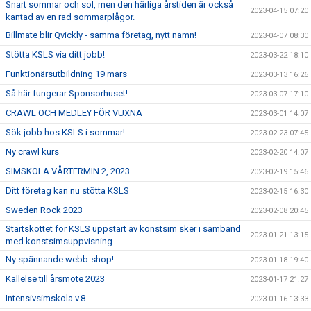
Snart sommar och sol, men den härliga årstiden är också
2023-04-15 07:20
kantad av en rad sommarplågor.
Billmate blir Qvickly - samma företag, nytt namn!
2023-04-07 08:30
Stötta KSLS via ditt jobb!
2023-03-22 18:10
Funktionärsutbildning 19 mars
2023-03-13 16:26
Så här fungerar Sponsorhuset!
2023-03-07 17:10
CRAWL OCH MEDLEY FÖR VUXNA
2023-03-01 14:07
Sök jobb hos KSLS i sommar!
2023-02-23 07:45
Ny crawl kurs
2023-02-20 14:07
SIMSKOLA VÅRTERMIN 2, 2023
2023-02-19 15:46
Ditt företag kan nu stötta KSLS
2023-02-15 16:30
Sweden Rock 2023
2023-02-08 20:45
Startskottet för KSLS uppstart av konstsim sker i samband
2023-01-21 13:15
med konstsimsuppvisning
Ny spännande webb-shop!
2023-01-18 19:40
Kallelse till årsmöte 2023
2023-01-17 21:27
Intensivsimskola v.8
2023-01-16 13:33