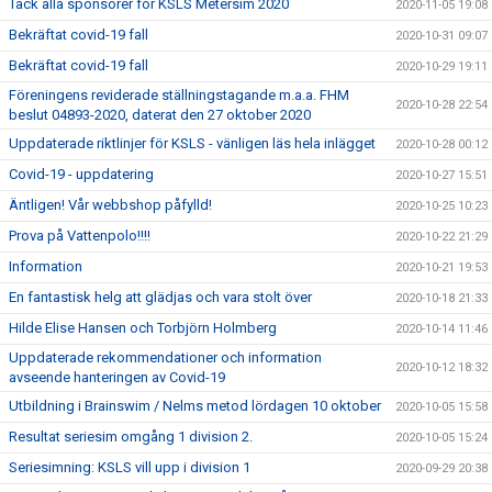
Tack alla sponsorer för KSLS Metersim 2020
2020-11-05 19:08
Bekräftat covid-19 fall
2020-10-31 09:07
Bekräftat covid-19 fall
2020-10-29 19:11
Föreningens reviderade ställningstagande m.a.a. FHM
2020-10-28 22:54
beslut 04893-2020, daterat den 27 oktober 2020
Uppdaterade riktlinjer för KSLS - vänligen läs hela inlägget
2020-10-28 00:12
Covid-19 - uppdatering
2020-10-27 15:51
Äntligen! Vår webbshop påfylld!
2020-10-25 10:23
Prova på Vattenpolo!!!!
2020-10-22 21:29
Information
2020-10-21 19:53
En fantastisk helg att glädjas och vara stolt över
2020-10-18 21:33
Hilde Elise Hansen och Torbjörn Holmberg
2020-10-14 11:46
Uppdaterade rekommendationer och information
2020-10-12 18:32
avseende hanteringen av Covid-19
Utbildning i Brainswim / Nelms metod lördagen 10 oktober
2020-10-05 15:58
Resultat seriesim omgång 1 division 2.
2020-10-05 15:24
Seriesimning: KSLS vill upp i division 1
2020-09-29 20:38