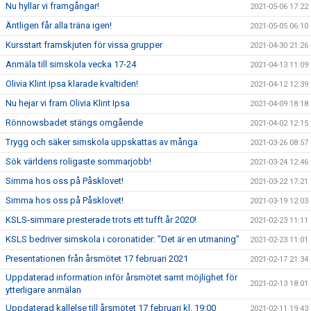
Nu hyllar vi framgångar!
2021-05-06 17:22
Äntligen får alla träna igen!
2021-05-05 06:10
Kursstart framskjuten för vissa grupper
2021-04-30 21:26
Anmäla till simskola vecka 17-24
2021-04-13 11:09
Olivia Klint Ipsa klarade kvaltiden!
2021-04-12 12:39
Nu hejar vi fram Olivia Klint Ipsa
2021-04-09 18:18
Rönnowsbadet stängs omgående
2021-04-02 12:15
Trygg och säker simskola uppskattas av många
2021-03-26 08:57
Sök världens roligaste sommarjobb!
2021-03-24 12:46
Simma hos oss på Påsklovet!
2021-03-22 17:21
Simma hos oss på Påsklovet!
2021-03-19 12:03
KSLS-simmare presterade trots ett tufft år 2020!
2021-02-23 11:11
KSLS bedriver simskola i coronatider: ”Det är en utmaning”
2021-02-23 11:01
Presentationen från årsmötet 17 februari 2021
2021-02-17 21:34
Uppdaterad information inför årsmötet samt möjlighet för
2021-02-13 18:01
ytterligare anmälan
Uppdaterad kallelse till årsmötet 17 februari kl. 19:00
2021-02-11 19:43