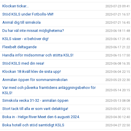
Klockan tickar...
2023-07-23 09:41
Stöd KSLS under Fotbolls-VM!
2023-07-21 16:57
Anmäl dig till simskola
2023-07-21 16:45
Du har väl inte missat möjligheterna?
2023-06-18 11:48
KSLS växer - vi behöver dig!
2023-06-17 21:45
Flexibelt deltagande
2023-06-17 21:22
Handla inför midsommar och stötta KSLS!
2023-06-15 17:50
Stöd KSLS med din resa!
2023-06-08 16:35
Klockan 18 ikväll klev de sista upp!
2023-06-04 22:15
Anmälan öppen för sommarsimskolan
2023-05-23 22:30
Var med och påverka framtidens anläggningsbehov för
2023-05-14 20:15
KSLS!
Simskola vecka 31-32 - anmälan öppen
2023-05-13 08:08
Stort tack till alla er som varit delaktiga!
2023-05-07 22:15
Boka in - Helge River Meet den 6 augusti 2024.
2023-04-30 12:40
Boka hotell och stöd samtidigt KSLS
2023-04-27 22:50