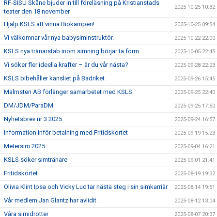
RF-SISU Skåne bjuder in till föreläsning på Kristianstads
2025-10-25 10:32
teater den 18 november
Hjälp KSLS att vinna Biokampen!
2025-10-25 09:54
Vi välkomnar vår nya babysiminstruktör.
2025-10-22 22:00
KSLS nya tränarstab inom simning börjar ta form
2025-10-05 22:45
Vi söker fler ideella krafter – är du vår nästa?
2025-09-28 22:23
KSLS bibehåller kansliet på Badriket
2025-09-26 15:45
Malmsten AB förlänger samarbetet med KSLS
2025-09-25 22:40
DM/JDM/ParaDM
2025-09-25 17:50
Nyhetsbrev nr 3 2025
2025-09-24 16:57
Information inför betalning med Fritidskortet
2025-09-19 15:23
Metersim 2025
2025-09-04 16:21
KSLS söker simtränare
2025-09-01 21:41
Fritidskortet
2025-08-19 19:32
Olivia Klint Ipsa och Vicky Luc tar nästa steg i sin simkarriär
2025-08-14 19:51
Vår medlem Jan Glantz har avlidit
2025-08-12 13:04
Våra simidrotter
2025-08-07 20:37