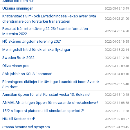
Anmäl ditt barn nu!
Ukraina simningen
2022-05-12 13:49
Kristianstads Sim- och Livräddningssäll-skap avser byta
2022-04-26 21:00
chefstränare och förstärker tränarstaben
Resultat från interntävling 22-23/4 samt information
2022-04-23 14:20
Metersim 2022
NÖ Skånes Ungdomsförening 2021
2022-04-02 19:55
Meningsfull fritid för ukrainska flyktingar
2022-03-13 22:14
Sweden Rock 2022
2022-03-12 12:56
Olivia vinner pris
2022-03-10 09:48
Sök jobb hos KSLS i sommar!
2022-03-04 09:10
Föreningens riktlinjer för tävlingar i barnidrott inom Svensk
2022-02-20 15:48
Simidrott
Anmälan öppen för alla! Kursstart vecka 13. Boka nu!
2022-02-15 10:48
ANMÄLAN äntligen öppen för nuvarande simskoleelever!
2022-02-14 08:38
15/2 släpper vi platserna till simskolans period 2!
2022-02-10 11:58
NIU till Kristianstad!
2022-02-02 08:27
Stanna hemma vid symptom
2022-01-24 20:45