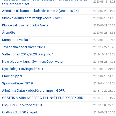
2020-03-13 11:28
för Corona-viruset.
Anmälan till barnsimskola vårtermin 2 (vecka 16-24)
2020-02-28 11:08
Simskola/kurs som vanligt vecka 7 och 8
2020-02-15 11:56
Klubbkväll Swimstore by Arena
2020-01-21 16:36
Årsmöte
2020-01-21 16:35
Kursstarter vecka 3
2020-01-10 16:58
Tävlingskalender Våren 2020
2019-12-27 15:45
Vattenlotten 2019/2020 Dragning 1
2019-12-17 18:01
Nu erbjuder vi kurs i Swimrun/Open water
2019-08-28 14:06
Nya riktlinjer tävlingsdräkter
2019-05-16 21:58
Crawlgrupper
2019-04-15 14:15
SponsorCupen 2019
2019-04-14 12:21
Allmänna Dataskyddsförordningen, GDPR
2018-10-20 23:00
GRATTIS MARIA NORBERG TILL NYTT EUROPAREKORD
2018-10-15 11:29
DM/JDM 6-7 oktober 2018
2018-10-08 22:53
Grattis KSLS, 90 år igår!
2018-08-29 20:23