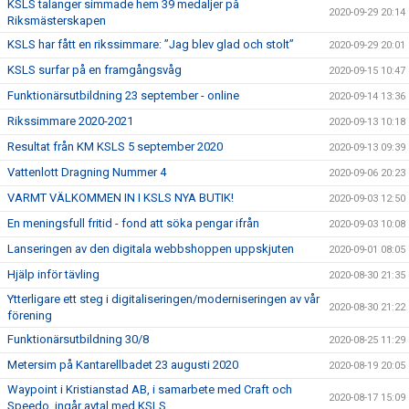
KSLS talanger simmade hem 39 medaljer på
2020-09-29 20:14
Riksmästerskapen
KSLS har fått en rikssimmare: ”Jag blev glad och stolt”
2020-09-29 20:01
KSLS surfar på en framgångsvåg
2020-09-15 10:47
Funktionärsutbildning 23 september - online
2020-09-14 13:36
Rikssimmare 2020-2021
2020-09-13 10:18
Resultat från KM KSLS 5 september 2020
2020-09-13 09:39
Vattenlott Dragning Nummer 4
2020-09-06 20:23
VARMT VÄLKOMMEN IN I KSLS NYA BUTIK!
2020-09-03 12:50
En meningsfull fritid - fond att söka pengar ifrån
2020-09-03 10:08
Lanseringen av den digitala webbshoppen uppskjuten
2020-09-01 08:05
Hjälp inför tävling
2020-08-30 21:35
Ytterligare ett steg i digitaliseringen/moderniseringen av vår
2020-08-30 21:22
förening
Funktionärsutbildning 30/8
2020-08-25 11:29
Metersim på Kantarellbadet 23 augusti 2020
2020-08-19 20:05
Waypoint i Kristianstad AB, i samarbete med Craft och
2020-08-17 15:09
Speedo, ingår avtal med KSLS