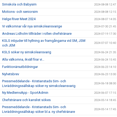
Simskola och Babysim
2024-08-08 12:47
Motions- och seniorsim
2024-08-08 12:15
Helge River Meet 2024
2024-08-07 14:05
Vi välkomnar vår nya simskoleansvarige
2024-07-30 21:45
Andreas Lidholm tillträder i rollen chefstränare
2024-07-19 17:30
KSLS inbjuder till hyllning av framgångarna vid SM, JSM
2024-07-07 10:40
och JEM
KSLS söker ny simskoleansvarig
2024-06-24 21:35
Alla välkomna, ikväll firar vi…
2024-06-24 15:45
Funktionärsutbildningar
2024-06-23 14:10
Nyhetsbrev
2024-06-23 13:00
Pressmeddelande - Kristianstads Sim- och
2024-06-18 08:00
Livräddningssällskap söker ny simskoleansvarig
Ny MedlemsApp - SportAdmin
2024-06-07 17:15
Chefstränare och kanslist sökes
2024-05-14 18:45
Pressmeddelande - Kristianstads Sim- och
2024-05-14 17:45
Livräddningssällskap söker bl.a. ny chefstränare