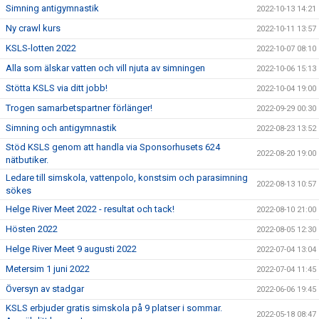
Simning antigymnastik
2022-10-13 14:21
Ny crawl kurs
2022-10-11 13:57
KSLS-lotten 2022
2022-10-07 08:10
Alla som älskar vatten och vill njuta av simningen
2022-10-06 15:13
Stötta KSLS via ditt jobb!
2022-10-04 19:00
Trogen samarbetspartner förlänger!
2022-09-29 00:30
Simning och antigymnastik
2022-08-23 13:52
Stöd KSLS genom att handla via Sponsorhusets 624
2022-08-20 19:00
nätbutiker.
Ledare till simskola, vattenpolo, konstsim och parasimning
2022-08-13 10:57
sökes
Helge River Meet 2022 - resultat och tack!
2022-08-10 21:00
Hösten 2022
2022-08-05 12:30
Helge River Meet 9 augusti 2022
2022-07-04 13:04
Metersim 1 juni 2022
2022-07-04 11:45
Översyn av stadgar
2022-06-06 19:45
KSLS erbjuder gratis simskola på 9 platser i sommar.
2022-05-18 08:47