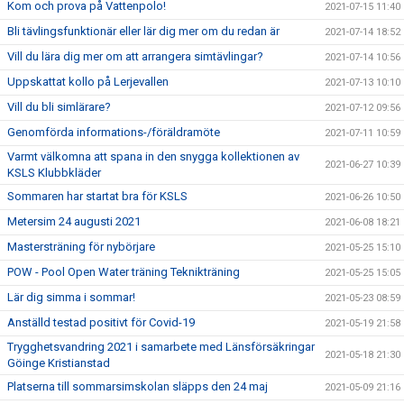
Kom och prova på Vattenpolo!
2021-07-15 11:40
Bli tävlingsfunktionär eller lär dig mer om du redan är
2021-07-14 18:52
Vill du lära dig mer om att arrangera simtävlingar?
2021-07-14 10:56
Uppskattat kollo på Lerjevallen
2021-07-13 10:10
Vill du bli simlärare?
2021-07-12 09:56
Genomförda informations-/föräldramöte
2021-07-11 10:59
Varmt välkomna att spana in den snygga kollektionen av
2021-06-27 10:39
KSLS Klubbkläder
Sommaren har startat bra för KSLS
2021-06-26 10:50
Metersim 24 augusti 2021
2021-06-08 18:21
Mastersträning för nybörjare
2021-05-25 15:10
POW - Pool Open Water träning Teknikträning
2021-05-25 15:05
Lär dig simma i sommar!
2021-05-23 08:59
Anställd testad positivt för Covid-19
2021-05-19 21:58
Trygghetsvandring 2021 i samarbete med Länsförsäkringar
2021-05-18 21:30
Göinge Kristianstad
Platserna till sommarsimskolan släpps den 24 maj
2021-05-09 21:16