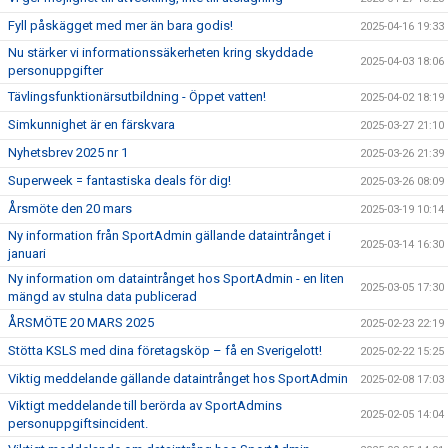
Fyll påskägget med mer än bara godis!
2025-04-16 19:33
Nu stärker vi informationssäkerheten kring skyddade
2025-04-03 18:06
personuppgifter
Tävlingsfunktionärsutbildning - Öppet vatten!
2025-04-02 18:19
Simkunnighet är en färskvara
2025-03-27 21:10
Nyhetsbrev 2025 nr 1
2025-03-26 21:39
Superweek = fantastiska deals för dig!
2025-03-26 08:09
Årsmöte den 20 mars
2025-03-19 10:14
Ny information från SportAdmin gällande dataintrånget i
2025-03-14 16:30
januari
Ny information om dataintrånget hos SportAdmin - en liten
2025-03-05 17:30
mängd av stulna data publicerad
ÅRSMÖTE 20 MARS 2025
2025-02-23 22:19
Stötta KSLS med dina företagsköp – få en Sverigelott!
2025-02-22 15:25
Viktig meddelande gällande dataintrånget hos SportAdmin
2025-02-08 17:03
Viktigt meddelande till berörda av SportAdmins
2025-02-05 14:04
personuppgiftsincident.