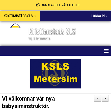
ANMÄLAN TILL VÅRA KURSER!
KRISTIANSTADS SLS
LOGGA IN
Kristianstads SLS
Vi, tillsammans
HEM
NYHETER
OM KLUBBEN
SKAPA MEDLEMSKONTO/BOKA PLATS
Vi välkomnar vår nya
<
>
KSLS WEBBSHOP
babysiminstruktör.