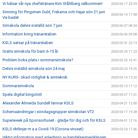
Vi hälsar vår nya chefstränare Kim Ståhlberg välkommen!
2020-06-17 23:59
Simning för Pingvinen Guld, Fiskarna och Hajar sön 21 juni
2020-06-14 17:58
Vä-badet
Simskola delvis inställd sön 7 juni
2020-06-07 08:24
Information kring tränarstaben
2020-06-06 09:08
KSLS satsar på tränarstaben
2020-05-31 22:13
Gratis simskola för barn 6-15 år
2020-05-29 11:23
Problem boka plats i sommarsimskola?
2020-05-25 16:41
Delvis inställd simskola sön 24 maj
2020-05-23 19:25
NY KURS- ökad rörlighet & simteknik
2020-05-14 13:32
Sommarsimskola
2020-05-13 17:12
Spela digital bingolott
2020-04-27 11:01
Alexander Almeida Sundell lämnar KSLS
2020-04-21 12:00
Schemaändringar i söndagsgrupper simskolan VT2
2020-04-17 19:28
Superweek på Sponsorhuset - glädje för dig och för KSLS
2020-04-01 12:16
KSLS riktlinjer m a a Covid-19 (Corona-viruset)
2020-03-23 17:06
Viktig information med anledning av händelseutvecklingen