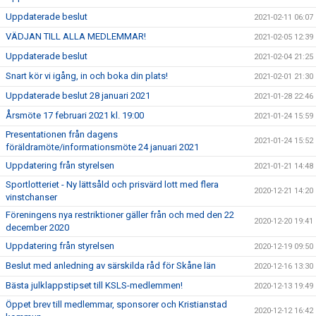
Uppdaterade beslut
2021-02-11 06:07
VÄDJAN TILL ALLA MEDLEMMAR!
2021-02-05 12:39
Uppdaterade beslut
2021-02-04 21:25
Snart kör vi igång, in och boka din plats!
2021-02-01 21:30
Uppdaterade beslut 28 januari 2021
2021-01-28 22:46
Årsmöte 17 februari 2021 kl. 19:00
2021-01-24 15:59
Presentationen från dagens
2021-01-24 15:52
föräldramöte/informationsmöte 24 januari 2021
Uppdatering från styrelsen
2021-01-21 14:48
Sportlotteriet - Ny lättsåld och prisvärd lott med flera
2020-12-21 14:20
vinstchanser
Föreningens nya restriktioner gäller från och med den 22
2020-12-20 19:41
december 2020
Uppdatering från styrelsen
2020-12-19 09:50
Beslut med anledning av särskilda råd för Skåne län
2020-12-16 13:30
Bästa julklappstipset till KSLS-medlemmen!
2020-12-13 19:49
Öppet brev till medlemmar, sponsorer och Kristianstad
2020-12-12 16:42