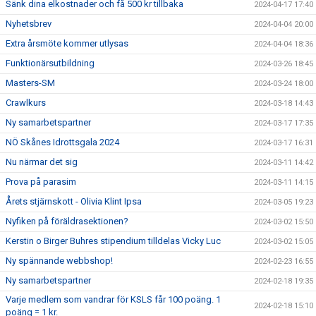
Sänk dina elkostnader och få 500 kr tillbaka
2024-04-17 17:40
Nyhetsbrev
2024-04-04 20:00
Extra årsmöte kommer utlysas
2024-04-04 18:36
Funktionärsutbildning
2024-03-26 18:45
Masters-SM
2024-03-24 18:00
Crawlkurs
2024-03-18 14:43
Ny samarbetspartner
2024-03-17 17:35
NÖ Skånes Idrottsgala 2024
2024-03-17 16:31
Nu närmar det sig
2024-03-11 14:42
Prova på parasim
2024-03-11 14:15
Årets stjärnskott - Olivia Klint Ipsa
2024-03-05 19:23
Nyfiken på föräldrasektionen?
2024-03-02 15:50
Kerstin o Birger Buhres stipendium tilldelas Vicky Luc
2024-03-02 15:05
Ny spännande webbshop!
2024-02-23 16:55
Ny samarbetspartner
2024-02-18 19:35
Varje medlem som vandrar för KSLS får 100 poäng. 1
2024-02-18 15:10
poäng = 1 kr.