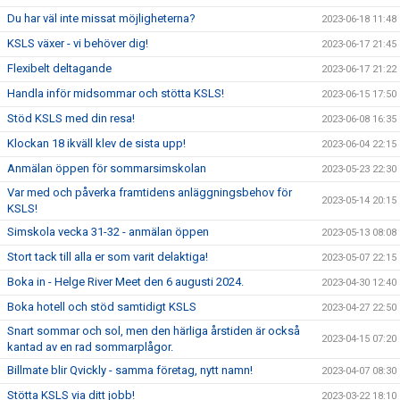
Du har väl inte missat möjligheterna?
2023-06-18 11:48
KSLS växer - vi behöver dig!
2023-06-17 21:45
Flexibelt deltagande
2023-06-17 21:22
Handla inför midsommar och stötta KSLS!
2023-06-15 17:50
Stöd KSLS med din resa!
2023-06-08 16:35
Klockan 18 ikväll klev de sista upp!
2023-06-04 22:15
Anmälan öppen för sommarsimskolan
2023-05-23 22:30
Var med och påverka framtidens anläggningsbehov för
2023-05-14 20:15
KSLS!
Simskola vecka 31-32 - anmälan öppen
2023-05-13 08:08
Stort tack till alla er som varit delaktiga!
2023-05-07 22:15
Boka in - Helge River Meet den 6 augusti 2024.
2023-04-30 12:40
Boka hotell och stöd samtidigt KSLS
2023-04-27 22:50
Snart sommar och sol, men den härliga årstiden är också
2023-04-15 07:20
kantad av en rad sommarplågor.
Billmate blir Qvickly - samma företag, nytt namn!
2023-04-07 08:30
Stötta KSLS via ditt jobb!
2023-03-22 18:10