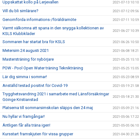
Uppskattat kollo på Lerjevallen
2021-07-13 10:10
Vill du bli simlärare?
2021-07-12 09:56
Genomförda informations-/föräldramöte
2021-07-11 10:59
Varmt välkomna att spana in den snygga kollektionen av
2021-06-27 10:39
KSLS Klubbkläder
Sommaren har startat bra för KSLS
2021-06-26 10:50
Metersim 24 augusti 2021
2021-06-08 18:21
Mastersträning för nybörjare
2021-05-25 15:10
POW - Pool Open Water träning Teknikträning
2021-05-25 15:05
Lär dig simma i sommar!
2021-05-23 08:59
Anställd testad positivt för Covid-19
2021-05-19 21:58
Trygghetsvandring 2021 i samarbete med Länsförsäkringar
2021-05-18 21:30
Göinge Kristianstad
Platserna till sommarsimskolan släpps den 24 maj
2021-05-09 21:16
Nu hyllar vi framgångar!
2021-05-06 17:22
Äntligen får alla träna igen!
2021-05-05 06:10
Kursstart framskjuten för vissa grupper
2021-04-30 21:26