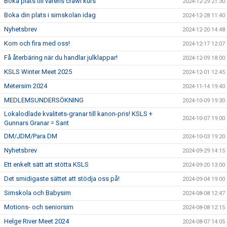
Boka plats till vårens crawl kurs
2024-12-29 21:30
Boka din plats i simskolan idag
2024-12-28 11:40
Nyhetsbrev
2024-12-20 14:48
Kom och fira med oss!
2024-12-17 12:07
Få återbäring när du handlar julklappar!
2024-12-09 18:00
KSLS Winter Meet 2025
2024-12-01 12:45
Metersim 2024
2024-11-14 19:40
MEDLEMSUNDERSÖKNING
2024-10-09 19:30
Lokalodlade kvalitets-granar till kanon-pris! KSLS +
2024-10-07 19:00
Gunnars Granar = Sant
DM/JDM/Para DM
2024-10-03 19:20
Nyhetsbrev
2024-09-29 14:15
Ett enkelt sätt att stötta KSLS
2024-09-20 13:00
Det smidigaste sättet att stödja oss på!
2024-09-04 19:00
Simskola och Babysim
2024-08-08 12:47
Motions- och seniorsim
2024-08-08 12:15
Helge River Meet 2024
2024-08-07 14:05