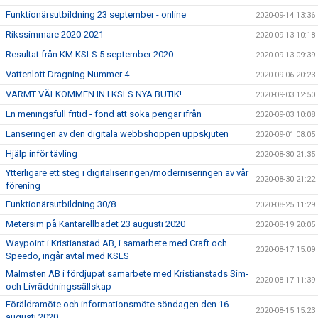
Funktionärsutbildning 23 september - online
2020-09-14 13:36
Rikssimmare 2020-2021
2020-09-13 10:18
Resultat från KM KSLS 5 september 2020
2020-09-13 09:39
Vattenlott Dragning Nummer 4
2020-09-06 20:23
VARMT VÄLKOMMEN IN I KSLS NYA BUTIK!
2020-09-03 12:50
En meningsfull fritid - fond att söka pengar ifrån
2020-09-03 10:08
Lanseringen av den digitala webbshoppen uppskjuten
2020-09-01 08:05
Hjälp inför tävling
2020-08-30 21:35
Ytterligare ett steg i digitaliseringen/moderniseringen av vår
2020-08-30 21:22
förening
Funktionärsutbildning 30/8
2020-08-25 11:29
Metersim på Kantarellbadet 23 augusti 2020
2020-08-19 20:05
Waypoint i Kristianstad AB, i samarbete med Craft och
2020-08-17 15:09
Speedo, ingår avtal med KSLS
Malmsten AB i fördjupat samarbete med Kristianstads Sim-
2020-08-17 11:39
och Livräddningssällskap
Föräldramöte och informationsmöte söndagen den 16
2020-08-15 15:23
augusti 2020