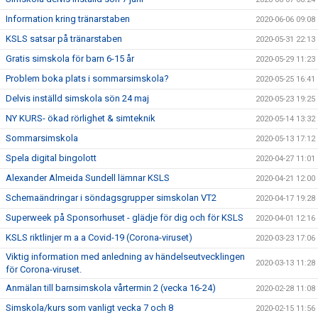
Information kring tränarstaben
2020-06-06 09:08
KSLS satsar på tränarstaben
2020-05-31 22:13
Gratis simskola för barn 6-15 år
2020-05-29 11:23
Problem boka plats i sommarsimskola?
2020-05-25 16:41
Delvis inställd simskola sön 24 maj
2020-05-23 19:25
NY KURS- ökad rörlighet & simteknik
2020-05-14 13:32
Sommarsimskola
2020-05-13 17:12
Spela digital bingolott
2020-04-27 11:01
Alexander Almeida Sundell lämnar KSLS
2020-04-21 12:00
Schemaändringar i söndagsgrupper simskolan VT2
2020-04-17 19:28
Superweek på Sponsorhuset - glädje för dig och för KSLS
2020-04-01 12:16
KSLS riktlinjer m a a Covid-19 (Corona-viruset)
2020-03-23 17:06
Viktig information med anledning av händelseutvecklingen
2020-03-13 11:28
för Corona-viruset.
Anmälan till barnsimskola vårtermin 2 (vecka 16-24)
2020-02-28 11:08
Simskola/kurs som vanligt vecka 7 och 8
2020-02-15 11:56