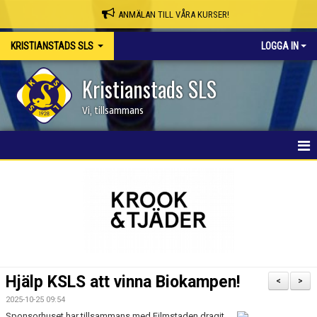
ANMÄLAN TILL VÅRA KURSER!
KRISTIANSTADS SLS
LOGGA IN
Kristianstads SLS
Vi, tillsammans
HEM
NYHETER
OM KLUBBEN
SKAPA MEDLEMSKONTO/BOKA PLATS
Hjälp KSLS att vinna Biokampen!
<
>
KSLS WEBBSHOP
2025-10-25 09:54
Sponsorhuset har tillsammans med Filmstaden dragit