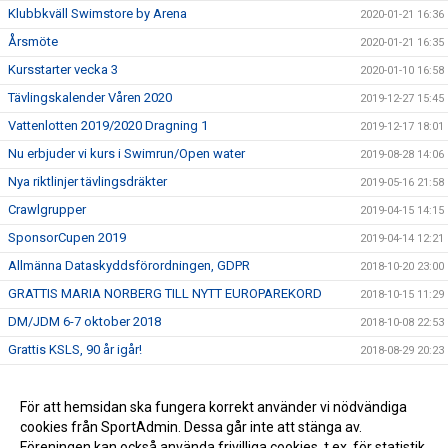
Klubbkväll Swimstore by Arena
2020-01-21 16:36
Årsmöte
2020-01-21 16:35
Kursstarter vecka 3
2020-01-10 16:58
Tävlingskalender Våren 2020
2019-12-27 15:45
Vattenlotten 2019/2020 Dragning 1
2019-12-17 18:01
Nu erbjuder vi kurs i Swimrun/Open water
2019-08-28 14:06
Nya riktlinjer tävlingsdräkter
2019-05-16 21:58
Crawlgrupper
2019-04-15 14:15
SponsorCupen 2019
2019-04-14 12:21
Allmänna Dataskyddsförordningen, GDPR
2018-10-20 23:00
GRATTIS MARIA NORBERG TILL NYTT EUROPAREKORD
2018-10-15 11:29
DM/JDM 6-7 oktober 2018
2018-10-08 22:53
Grattis KSLS, 90 år igår!
2018-08-29 20:23
Stöd KSLS
2017-09-30 09:10
Två nya val i menyn till vänster!
För att hemsidan ska fungera korrekt använder vi nödvändiga
2016-09-06 14:13
cookies från SportAdmin. Dessa går inte att stänga av.
2016-07-27 13:49
Föreningen kan också använda frivilliga cookies, t.ex. för statistik