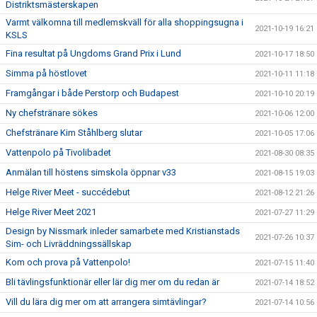
Distriktsmästerskapen
Varmt välkomna till medlemskväll för alla shoppingsugna i
2021-10-19 16:21
KSLS
Fina resultat på Ungdoms Grand Prix i Lund
2021-10-17 18:50
Simma på höstlovet
2021-10-11 11:18
Framgångar i både Perstorp och Budapest
2021-10-10 20:19
Ny chefstränare sökes
2021-10-06 12:00
Chefstränare Kim Ståhlberg slutar
2021-10-05 17:06
Vattenpolo på Tivolibadet
2021-08-30 08:35
Anmälan till höstens simskola öppnar v33
2021-08-15 19:03
Helge River Meet - succédebut
2021-08-12 21:26
Helge River Meet 2021
2021-07-27 11:29
Design by Nissmark inleder samarbete med Kristianstads
2021-07-26 10:37
Sim- och Livräddningssällskap
Kom och prova på Vattenpolo!
2021-07-15 11:40
Bli tävlingsfunktionär eller lär dig mer om du redan är
2021-07-14 18:52
Vill du lära dig mer om att arrangera simtävlingar?
2021-07-14 10:56