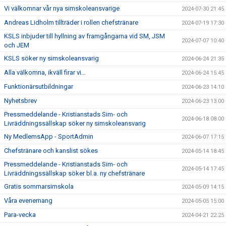
Vi välkomnar vår nya simskoleansvarige
2024-07-30 21:45
Andreas Lidholm tillträder i rollen chefstränare
2024-07-19 17:30
KSLS inbjuder till hyllning av framgångarna vid SM, JSM
2024-07-07 10:40
och JEM
KSLS söker ny simskoleansvarig
2024-06-24 21:35
Alla välkomna, ikväll firar vi…
2024-06-24 15:45
Funktionärsutbildningar
2024-06-23 14:10
Nyhetsbrev
2024-06-23 13:00
Pressmeddelande - Kristianstads Sim- och
2024-06-18 08:00
Livräddningssällskap söker ny simskoleansvarig
Ny MedlemsApp - SportAdmin
2024-06-07 17:15
Chefstränare och kanslist sökes
2024-05-14 18:45
Pressmeddelande - Kristianstads Sim- och
2024-05-14 17:45
Livräddningssällskap söker bl.a. ny chefstränare
Gratis sommarsimskola
2024-05-09 14:15
Våra evenemang
2024-05-05 15:00
Para-vecka
2024-04-21 22:25