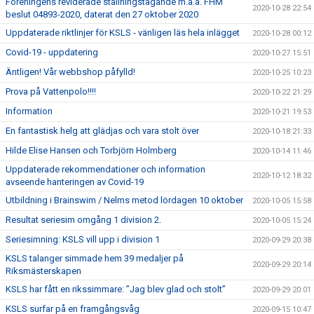
Föreningens reviderade ställningstagande m.a.a. FHM
2020-10-28 22:54
beslut 04893-2020, daterat den 27 oktober 2020
Uppdaterade riktlinjer för KSLS - vänligen läs hela inlägget
2020-10-28 00:12
Covid-19 - uppdatering
2020-10-27 15:51
Äntligen! Vår webbshop påfylld!
2020-10-25 10:23
Prova på Vattenpolo!!!!
2020-10-22 21:29
Information
2020-10-21 19:53
En fantastisk helg att glädjas och vara stolt över
2020-10-18 21:33
Hilde Elise Hansen och Torbjörn Holmberg
2020-10-14 11:46
Uppdaterade rekommendationer och information
2020-10-12 18:32
avseende hanteringen av Covid-19
Utbildning i Brainswim / Nelms metod lördagen 10 oktober
2020-10-05 15:58
Resultat seriesim omgång 1 division 2.
2020-10-05 15:24
Seriesimning: KSLS vill upp i division 1
2020-09-29 20:38
KSLS talanger simmade hem 39 medaljer på
2020-09-29 20:14
Riksmästerskapen
KSLS har fått en rikssimmare: ”Jag blev glad och stolt”
2020-09-29 20:01
KSLS surfar på en framgångsvåg
2020-09-15 10:47