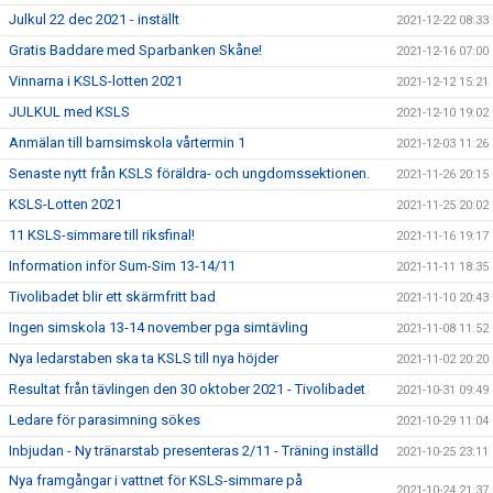
Julkul 22 dec 2021 - inställt
2021-12-22 08:33
Gratis Baddare med Sparbanken Skåne!
2021-12-16 07:00
Vinnarna i KSLS-lotten 2021
2021-12-12 15:21
JULKUL med KSLS
2021-12-10 19:02
Anmälan till barnsimskola vårtermin 1
2021-12-03 11:26
Senaste nytt från KSLS föräldra- och ungdomssektionen.
2021-11-26 20:15
KSLS-Lotten 2021
2021-11-25 20:02
11 KSLS-simmare till riksfinal!
2021-11-16 19:17
Information inför Sum-Sim 13-14/11
2021-11-11 18:35
Tivolibadet blir ett skärmfritt bad
2021-11-10 20:43
Ingen simskola 13-14 november pga simtävling
2021-11-08 11:52
Nya ledarstaben ska ta KSLS till nya höjder
2021-11-02 20:20
Resultat från tävlingen den 30 oktober 2021 - Tivolibadet
2021-10-31 09:49
Ledare för parasimning sökes
2021-10-29 11:04
Inbjudan - Ny tränarstab presenteras 2/11 - Träning inställd
2021-10-25 23:11
Nya framgångar i vattnet för KSLS-simmare på
2021-10-24 21:37