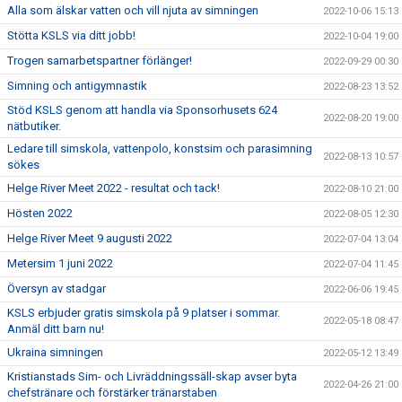
Alla som älskar vatten och vill njuta av simningen
2022-10-06 15:13
Stötta KSLS via ditt jobb!
2022-10-04 19:00
Trogen samarbetspartner förlänger!
2022-09-29 00:30
Simning och antigymnastik
2022-08-23 13:52
Stöd KSLS genom att handla via Sponsorhusets 624
2022-08-20 19:00
nätbutiker.
Ledare till simskola, vattenpolo, konstsim och parasimning
2022-08-13 10:57
sökes
Helge River Meet 2022 - resultat och tack!
2022-08-10 21:00
Hösten 2022
2022-08-05 12:30
Helge River Meet 9 augusti 2022
2022-07-04 13:04
Metersim 1 juni 2022
2022-07-04 11:45
Översyn av stadgar
2022-06-06 19:45
KSLS erbjuder gratis simskola på 9 platser i sommar.
2022-05-18 08:47
Anmäl ditt barn nu!
Ukraina simningen
2022-05-12 13:49
Kristianstads Sim- och Livräddningssäll-skap avser byta
2022-04-26 21:00
chefstränare och förstärker tränarstaben