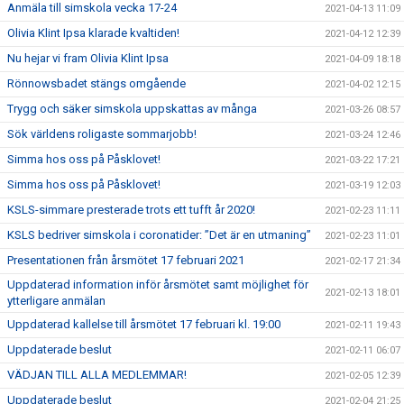
Anmäla till simskola vecka 17-24
2021-04-13 11:09
Olivia Klint Ipsa klarade kvaltiden!
2021-04-12 12:39
Nu hejar vi fram Olivia Klint Ipsa
2021-04-09 18:18
Rönnowsbadet stängs omgående
2021-04-02 12:15
Trygg och säker simskola uppskattas av många
2021-03-26 08:57
Sök världens roligaste sommarjobb!
2021-03-24 12:46
Simma hos oss på Påsklovet!
2021-03-22 17:21
Simma hos oss på Påsklovet!
2021-03-19 12:03
KSLS-simmare presterade trots ett tufft år 2020!
2021-02-23 11:11
KSLS bedriver simskola i coronatider: ”Det är en utmaning”
2021-02-23 11:01
Presentationen från årsmötet 17 februari 2021
2021-02-17 21:34
Uppdaterad information inför årsmötet samt möjlighet för
2021-02-13 18:01
ytterligare anmälan
Uppdaterad kallelse till årsmötet 17 februari kl. 19:00
2021-02-11 19:43
Uppdaterade beslut
2021-02-11 06:07
VÄDJAN TILL ALLA MEDLEMMAR!
2021-02-05 12:39
Uppdaterade beslut
2021-02-04 21:25