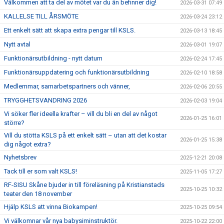
Välkommen att ta del av mötet var du än befinner dig!
2026-03-31 07:49
KALLELSE TILL ÅRSMÖTE
2026-03-24 23:12
Ett enkelt sätt att skapa extra pengar till KSLS.
2026-03-13 18:45
Nytt avtal
2026-03-01 19:07
Funktionärsutbildning - nytt datum
2026-02-24 17:45
Funktionärsuppdatering och funktionärsutbildning
2026-02-10 18:58
Medlemmar, samarbetspartners och vänner,
2026-02-06 20:55
TRYGGHETSVANDRING 2026
2026-02-03 19:04
Vi söker fler ideella krafter – vill du bli en del av något
2026-01-25 16:01
större?
Vill du stötta KSLS på ett enkelt sätt – utan att det kostar
2026-01-25 15:38
dig något extra?
Nyhetsbrev
2025-12-21 20:08
Tack till er som valt KSLS!
2025-11-05 17:27
RF-SISU Skåne bjuder in till föreläsning på Kristianstads
2025-10-25 10:32
teater den 18 november
Hjälp KSLS att vinna Biokampen!
2025-10-25 09:54
Vi välkomnar vår nya babysiminstruktör.
2025-10-22 22:00