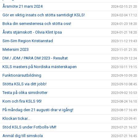
Årsmöte 21 mars 2024
2024-02-15 21:20
Gör en viktig insats och stötta samtidigt KSLS!
2024-02-04 17:12
Boka din semesterresa och stötta oss!
2024-01-23 18:20
Årets stjärnskott - Olivia Klint Ipsa
2024-01-21 18:20
Sim-Sim Region Kristianstad
2023-11-12 19:43
Metersim 2023
2023-11-01 21:35
DM / JDM / PARA DM 2023 - Resultat
2023-10-29 12:24
KSLS masters på Nordiska mästerskapen
2023-10-11 19:15
Funktionärsutbildning
2023-09-10 09:20
Stötta KSLS via ditt jobb!
2023-09-10 08:45
Testa på olika simidrotter
2023-09-02 10:53
Kom och fira KSLS 95!
2023-08-24 16:10
På måndag den 21 augusti drar vi igång!
2023-08-17 16:49
Klockan tickar...
2023-07-23 09:41
Stöd KSLS under Fotbolls-VM!
2023-07-21 16:57
Anmäl dig till simskola
2023-07-21 16:45