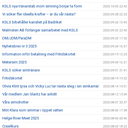
KSLS nya tränarstab inom simning börjar ta form
2025-10-05 22:45
Vi söker fler ideella krafter – är du vår nästa?
2025-09-28 22:23
KSLS bibehåller kansliet på Badriket
2025-09-26 15:45
Malmsten AB förlänger samarbetet med KSLS
2025-09-25 22:40
DM/JDM/ParaDM
2025-09-25 17:50
Nyhetsbrev nr 3 2025
2025-09-24 16:57
Information inför betalning med Fritidskortet
2025-09-19 15:23
Metersim 2025
2025-09-04 16:21
KSLS söker simtränare
2025-09-01 21:41
Fritidskortet
2025-08-19 19:32
Olivia Klint Ipsa och Vicky Luc tar nästa steg i sin simkarriär
2025-08-14 19:51
Vår medlem Jan Glantz har avlidit
2025-08-12 13:04
Våra simidrotter
2025-08-07 20:37
Möt Klara som simmar i öppet vatten
2025-08-06 17:58
Helge River Meet 2025
2025-08-06 00:46
Crawlkurs
2025-08-03 18:22