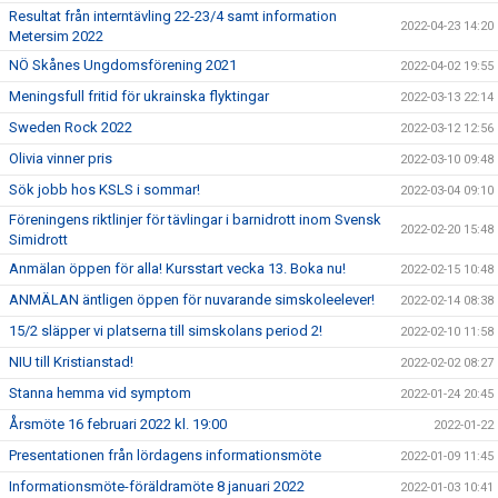
Resultat från interntävling 22-23/4 samt information
2022-04-23 14:20
Metersim 2022
NÖ Skånes Ungdomsförening 2021
2022-04-02 19:55
Meningsfull fritid för ukrainska flyktingar
2022-03-13 22:14
Sweden Rock 2022
2022-03-12 12:56
Olivia vinner pris
2022-03-10 09:48
Sök jobb hos KSLS i sommar!
2022-03-04 09:10
Föreningens riktlinjer för tävlingar i barnidrott inom Svensk
2022-02-20 15:48
Simidrott
Anmälan öppen för alla! Kursstart vecka 13. Boka nu!
2022-02-15 10:48
ANMÄLAN äntligen öppen för nuvarande simskoleelever!
2022-02-14 08:38
15/2 släpper vi platserna till simskolans period 2!
2022-02-10 11:58
NIU till Kristianstad!
2022-02-02 08:27
Stanna hemma vid symptom
2022-01-24 20:45
Årsmöte 16 februari 2022 kl. 19:00
2022-01-22
Presentationen från lördagens informationsmöte
2022-01-09 11:45
Informationsmöte-föräldramöte 8 januari 2022
2022-01-03 10:41