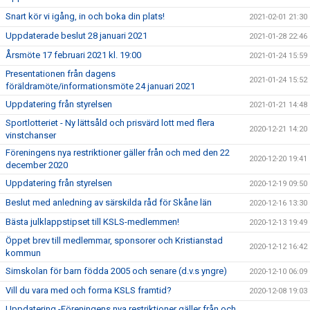
Snart kör vi igång, in och boka din plats!
2021-02-01 21:30
Uppdaterade beslut 28 januari 2021
2021-01-28 22:46
Årsmöte 17 februari 2021 kl. 19:00
2021-01-24 15:59
Presentationen från dagens
2021-01-24 15:52
föräldramöte/informationsmöte 24 januari 2021
Uppdatering från styrelsen
2021-01-21 14:48
Sportlotteriet - Ny lättsåld och prisvärd lott med flera
2020-12-21 14:20
vinstchanser
Föreningens nya restriktioner gäller från och med den 22
2020-12-20 19:41
december 2020
Uppdatering från styrelsen
2020-12-19 09:50
Beslut med anledning av särskilda råd för Skåne län
2020-12-16 13:30
Bästa julklappstipset till KSLS-medlemmen!
2020-12-13 19:49
Öppet brev till medlemmar, sponsorer och Kristianstad
2020-12-12 16:42
kommun
Simskolan för barn födda 2005 och senare (d.v.s yngre)
2020-12-10 06:09
Vill du vara med och forma KSLS framtid?
2020-12-08 19:03
Uppdatering -Föreningens nya restriktioner gäller från och