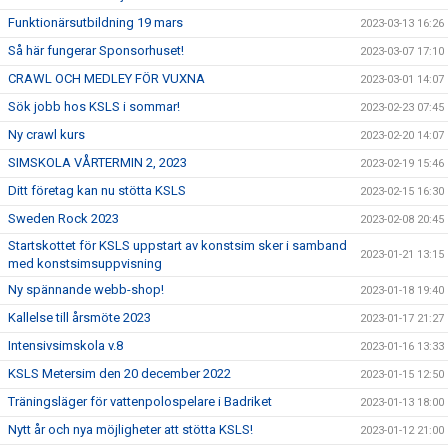
Funktionärsutbildning 19 mars
2023-03-13 16:26
Så här fungerar Sponsorhuset!
2023-03-07 17:10
CRAWL OCH MEDLEY FÖR VUXNA
2023-03-01 14:07
Sök jobb hos KSLS i sommar!
2023-02-23 07:45
Ny crawl kurs
2023-02-20 14:07
SIMSKOLA VÅRTERMIN 2, 2023
2023-02-19 15:46
Ditt företag kan nu stötta KSLS
2023-02-15 16:30
Sweden Rock 2023
2023-02-08 20:45
Startskottet för KSLS uppstart av konstsim sker i samband
2023-01-21 13:15
med konstsimsuppvisning
Ny spännande webb-shop!
2023-01-18 19:40
Kallelse till årsmöte 2023
2023-01-17 21:27
Intensivsimskola v.8
2023-01-16 13:33
KSLS Metersim den 20 december 2022
2023-01-15 12:50
Träningsläger för vattenpolospelare i Badriket
2023-01-13 18:00
Nytt år och nya möjligheter att stötta KSLS!
2023-01-12 21:00