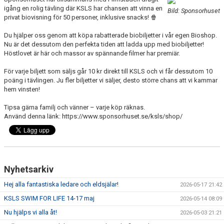
BLI PARTNER
igång en rolig tävling där KSLS har chansen att vinna en
Bild: Sponsorhuset
privat biovisning för 50 personer, inklusive snacks! 🍿
JOBBA HOS OSS!
Du hjälper oss genom att köpa rabatterade biobiljetter i vår egen Bioshop.
Nu är det dessutom den perfekta tiden att ladda upp med biobiljetter!
FÖRÄLDER
Höstlovet är här och massor av spännande filmer har premiär.
För varje biljett som säljs går 10 kr direkt till KSLS och vi får dessutom 10
FUNKTIONÄR
poäng i tävlingen. Ju fler biljetter vi säljer, desto större chans att vi kammar
hem vinsten!
VÅRA TÄVLINGAR
Tipsa gärna familj och vänner – varje köp räknas.
Använd denna länk: https://www.sponsorhuset.se/ksls/shop/
VÅRA EVENEMANG
VERKSAMHETSHANDBOK
KSLS FOR UKRAINE
Nyhetsarkiv
WALL OF MEMORIES
Hej alla fantastiska ledare och eldsjälar!
2026-05-17 21:42
KSLS SWIM FOR LIFE 14-17 maj
2026-05-14 08:09
Nu hjälps vi alla åt!
2026-05-03 21:21