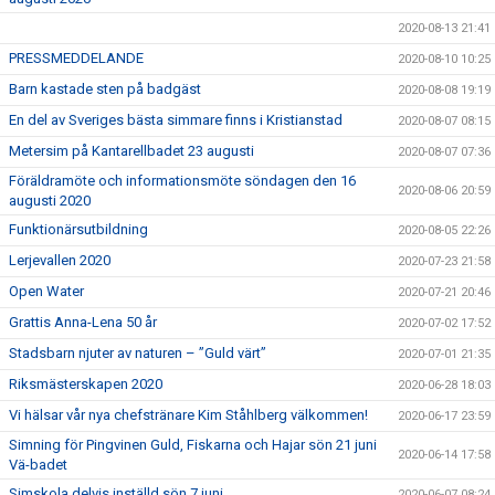
2020-08-13 21:41
PRESSMEDDELANDE
2020-08-10 10:25
Barn kastade sten på badgäst
2020-08-08 19:19
En del av Sveriges bästa simmare finns i Kristianstad
2020-08-07 08:15
Metersim på Kantarellbadet 23 augusti
2020-08-07 07:36
Föräldramöte och informationsmöte söndagen den 16
2020-08-06 20:59
augusti 2020
Funktionärsutbildning
2020-08-05 22:26
Lerjevallen 2020
2020-07-23 21:58
Open Water
2020-07-21 20:46
Grattis Anna-Lena 50 år
2020-07-02 17:52
Stadsbarn njuter av naturen – ”Guld värt”
2020-07-01 21:35
Riksmästerskapen 2020
2020-06-28 18:03
Vi hälsar vår nya chefstränare Kim Ståhlberg välkommen!
2020-06-17 23:59
Simning för Pingvinen Guld, Fiskarna och Hajar sön 21 juni
2020-06-14 17:58
Vä-badet
Simskola delvis inställd sön 7 juni
2020-06-07 08:24