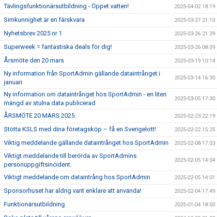
Tävlingsfunktionärsutbildning - Öppet vatten!
2025-04-02 18:19
Simkunnighet är en färskvara
2025-03-27 21:10
Nyhetsbrev 2025 nr 1
2025-03-26 21:39
Superweek = fantastiska deals för dig!
2025-03-26 08:09
Årsmöte den 20 mars
2025-03-19 10:14
Ny information från SportAdmin gällande dataintrånget i
2025-03-14 16:30
januari
Ny information om dataintrånget hos SportAdmin - en liten
2025-03-05 17:30
mängd av stulna data publicerad
ÅRSMÖTE 20 MARS 2025
2025-02-23 22:19
Stötta KSLS med dina företagsköp – få en Sverigelott!
2025-02-22 15:25
Viktig meddelande gällande dataintrånget hos SportAdmin
2025-02-08 17:03
Viktigt meddelande till berörda av SportAdmins
2025-02-05 14:04
personuppgiftsincident.
Viktigt meddelande om dataintrång hos SportAdmin
2025-02-05 14:01
Sponsorhuset har aldrig varit enklare att använda!
2025-02-04 17:49
Funktionärsutbildning
2025-01-04 18:00