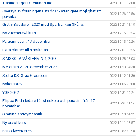
Träningsläger i Stenungsund
2023-01-11 17:00
Översyn av föreningens stadgar - ytterligare möjlighet att
2022-12-26 10:56
påverka
Gratis Baddaren 2023 med Sparbanken Skåne!
2022-12-21 16:15
Ny vuxencrawl kurs
2022-12-15 15:54
Parasim event 17 december
2022-12-13 12:26
Extra platser till simskolan
2022-12-01 15:55
SIMSKOLA VÅRTERMIN 1, 2023
2022-11-28 13:03
Metersim 2 - 20 december 2022
2022-11-23 14:30
Stötta KSLS via Gräsroten
2022-11-12 11:30
Nyhetsbrev
2022-11-06 20:00
YGP 2022
2022-10-31 19:24
Filippa Fridh ledare för simskola och parasim från 17
2022-10-24 21:14
november
Simning antigymnastik
2022-10-13 14:21
Ny crawl kurs
2022-10-11 13:57
KSLS-lotten 2022
2022-10-07 08:10