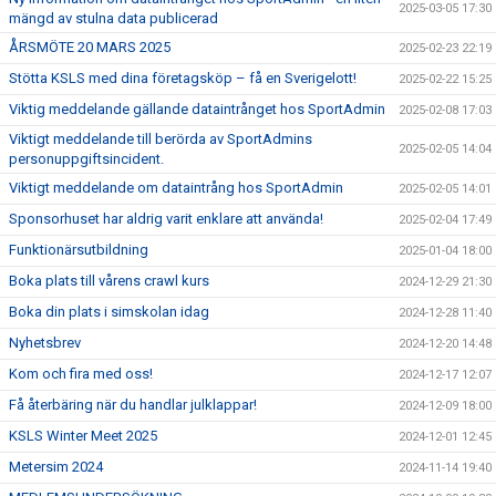
2025-03-05 17:30
mängd av stulna data publicerad
ÅRSMÖTE 20 MARS 2025
2025-02-23 22:19
Stötta KSLS med dina företagsköp – få en Sverigelott!
2025-02-22 15:25
Viktig meddelande gällande dataintrånget hos SportAdmin
2025-02-08 17:03
Viktigt meddelande till berörda av SportAdmins
2025-02-05 14:04
personuppgiftsincident.
Viktigt meddelande om dataintrång hos SportAdmin
2025-02-05 14:01
Sponsorhuset har aldrig varit enklare att använda!
2025-02-04 17:49
Funktionärsutbildning
2025-01-04 18:00
Boka plats till vårens crawl kurs
2024-12-29 21:30
Boka din plats i simskolan idag
2024-12-28 11:40
Nyhetsbrev
2024-12-20 14:48
Kom och fira med oss!
2024-12-17 12:07
Få återbäring när du handlar julklappar!
2024-12-09 18:00
KSLS Winter Meet 2025
2024-12-01 12:45
Metersim 2024
2024-11-14 19:40