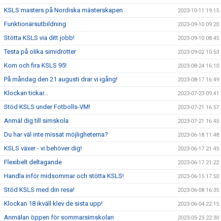
KSLS masters på Nordiska mästerskapen
2023-10-11 19:15
Funktionärsutbildning
2023-09-10 09:20
Stötta KSLS via ditt jobb!
2023-09-10 08:45
Testa på olika simidrotter
2023-09-02 10:53
Kom och fira KSLS 95!
2023-08-24 16:10
På måndag den 21 augusti drar vi igång!
2023-08-17 16:49
Klockan tickar...
2023-07-23 09:41
Stöd KSLS under Fotbolls-VM!
2023-07-21 16:57
Anmäl dig till simskola
2023-07-21 16:45
Du har väl inte missat möjligheterna?
2023-06-18 11:48
KSLS växer - vi behöver dig!
2023-06-17 21:45
Flexibelt deltagande
2023-06-17 21:22
Handla inför midsommar och stötta KSLS!
2023-06-15 17:50
Stöd KSLS med din resa!
2023-06-08 16:35
Klockan 18 ikväll klev de sista upp!
2023-06-04 22:15
Anmälan öppen för sommarsimskolan
2023-05-23 22:30