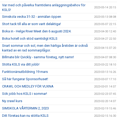
Var med och påverka framtidens anläggningsbehov för
2023-05-14 20:15
KSLS!
Simskola vecka 31-32 - anmälan öppen
2023-05-13 08:08
Stort tack till alla er som varit delaktiga!
2023-05-07 22:15
Boka in - Helge River Meet den 6 augusti 2024.
2023-04-30 12:40
Boka hotell och stöd samtidigt KSLS
2023-04-27 22:50
Snart sommar och sol, men den härliga årstiden är också
2023-04-15 07:20
kantad av en rad sommarplågor.
Billmate blir Qvickly - samma företag, nytt namn!
2023-04-07 08:30
Stötta KSLS via ditt jobb!
2023-03-22 18:10
Funktionärsutbildning 19 mars
2023-03-13 16:26
Så här fungerar Sponsorhuset!
2023-03-07 17:10
CRAWL OCH MEDLEY FÖR VUXNA
2023-03-01 14:07
Sök jobb hos KSLS i sommar!
2023-02-23 07:45
Ny crawl kurs
2023-02-20 14:07
SIMSKOLA VÅRTERMIN 2, 2023
2023-02-19 15:46
Ditt företag kan nu stötta KSLS
2023-02-15 16:30