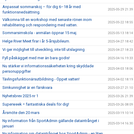
Anpassat sommarskoj – för dig 6–18 år med
2025-05-29 21:39
funktionsnedsättning.
Välkomna till en workshop med senaste rönen inom
2025-05-22 18:55
rehabilitering och respondering med vatten.
Sommarsimskola - anmälan öppnar 15 maj.
2025-05-13 18:14
Helge River Meet firar i år 5-årsjubileum.
2025-04-27 18:42
Vi ger möjlighet till utveckling, inte till utslagning
2025-04-27 18:23
Fyll påskägget med mer än bara godis!
2025-04-16 19:33
Nu stärker vi informationssäkerheten kring skyddade
2025-04-03 18:06
personuppgifter
Tävlingsfunktionärsutbildning - Öppet vatten!
2025-04-02 18:19
Simkunnighet är en färskvara
2025-03-27 21:10
Nyhetsbrev 2025 nr 1
2025-03-26 21:39
Superweek = fantastiska deals för dig!
2025-03-26 08:09
Årsmöte den 20 mars
2025-03-19 10:14
Ny information från SportAdmin gällande dataintrånget i
2025-03-14 16:30
januari
Ny information om dataintrånget hos SportAdmin - en liten