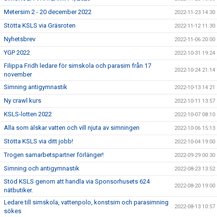
Metersim 2 - 20 december 2022
2022-11-23 14:30
Stötta KSLS via Gräsroten
2022-11-12 11:30
Nyhetsbrev
2022-11-06 20:00
YGP 2022
2022-10-31 19:24
Filippa Fridh ledare för simskola och parasim från 17
2022-10-24 21:14
november
Simning antigymnastik
2022-10-13 14:21
Ny crawl kurs
2022-10-11 13:57
KSLS-lotten 2022
2022-10-07 08:10
Alla som älskar vatten och vill njuta av simningen
2022-10-06 15:13
Stötta KSLS via ditt jobb!
2022-10-04 19:00
Trogen samarbetspartner förlänger!
2022-09-29 00:30
Simning och antigymnastik
2022-08-23 13:52
Stöd KSLS genom att handla via Sponsorhusets 624
2022-08-20 19:00
nätbutiker.
Ledare till simskola, vattenpolo, konstsim och parasimning
2022-08-13 10:57
sökes