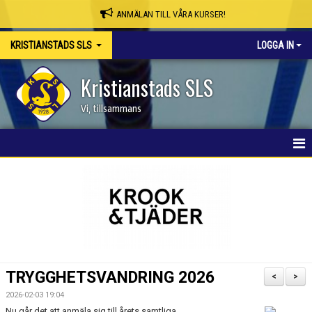
ANMÄLAN TILL VÅRA KURSER!
KRISTIANSTADS SLS
LOGGA IN
Kristianstads SLS
Vi, tillsammans
HEM
NYHETER
OM KLUBBEN
SKAPA MEDLEMSKONTO/BOKA PLATS
TRYGGHETSVANDRING 2026
<
>
KSLS WEBBSHOP
2026-02-03 19:04
Nu går det att anmäla sig till årets samtliga