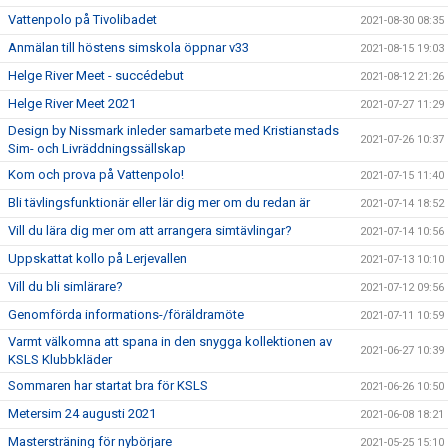
Vattenpolo på Tivolibadet
2021-08-30 08:35
Anmälan till höstens simskola öppnar v33
2021-08-15 19:03
Helge River Meet - succédebut
2021-08-12 21:26
Helge River Meet 2021
2021-07-27 11:29
Design by Nissmark inleder samarbete med Kristianstads
2021-07-26 10:37
Sim- och Livräddningssällskap
Kom och prova på Vattenpolo!
2021-07-15 11:40
Bli tävlingsfunktionär eller lär dig mer om du redan är
2021-07-14 18:52
Vill du lära dig mer om att arrangera simtävlingar?
2021-07-14 10:56
Uppskattat kollo på Lerjevallen
2021-07-13 10:10
Vill du bli simlärare?
2021-07-12 09:56
Genomförda informations-/föräldramöte
2021-07-11 10:59
Varmt välkomna att spana in den snygga kollektionen av
2021-06-27 10:39
KSLS Klubbkläder
Sommaren har startat bra för KSLS
2021-06-26 10:50
Metersim 24 augusti 2021
2021-06-08 18:21
Mastersträning för nybörjare
2021-05-25 15:10