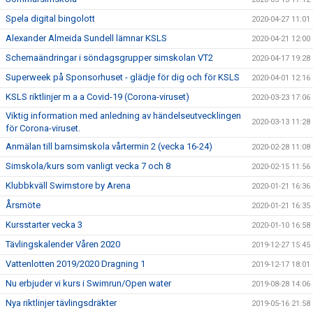
Spela digital bingolott
2020-04-27 11:01
Alexander Almeida Sundell lämnar KSLS
2020-04-21 12:00
Schemaändringar i söndagsgrupper simskolan VT2
2020-04-17 19:28
Superweek på Sponsorhuset - glädje för dig och för KSLS
2020-04-01 12:16
KSLS riktlinjer m a a Covid-19 (Corona-viruset)
2020-03-23 17:06
Viktig information med anledning av händelseutvecklingen
2020-03-13 11:28
för Corona-viruset.
Anmälan till barnsimskola vårtermin 2 (vecka 16-24)
2020-02-28 11:08
Simskola/kurs som vanligt vecka 7 och 8
2020-02-15 11:56
Klubbkväll Swimstore by Arena
2020-01-21 16:36
Årsmöte
2020-01-21 16:35
Kursstarter vecka 3
2020-01-10 16:58
Tävlingskalender Våren 2020
2019-12-27 15:45
Vattenlotten 2019/2020 Dragning 1
2019-12-17 18:01
Nu erbjuder vi kurs i Swimrun/Open water
2019-08-28 14:06
Nya riktlinjer tävlingsdräkter
2019-05-16 21:58