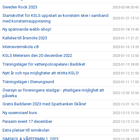
Sweden Rock 2023
2023-02-08 20:45
Startskottet för KSLS uppstart av konstsim sker i samband
2023-01-21 13:15
med konstsimsuppvisning
Ny spännande webb-shop!
2023-01-18 19:40
Kallelse till årsmöte 2023
2023-01-17 21:27
Intensivsimskola v.8
2023-01-16 13:33
KSLS Metersim den 20 december 2022
2023-01-15 12:50
Träningsläger för vattenpolospelare i Badriket
2023-01-13 18:00
Nytt år och nya möjligheter att stötta KSLS!
2023-01-12 21:00
Träningsläger i Stenungsund
2023-01-11 17:00
Översyn av föreningens stadgar - ytterligare möjlighet att
2022-12-26 10:56
påverka
Gratis Baddaren 2023 med Sparbanken Skåne!
2022-12-21 16:15
Ny vuxencrawl kurs
2022-12-15 15:54
Parasim event 17 december
2022-12-13 12:26
Extra platser till simskolan
2022-12-01 15:55
SIMSKOLA VÅRTERMIN 1, 2023
2022-11-28 13:03