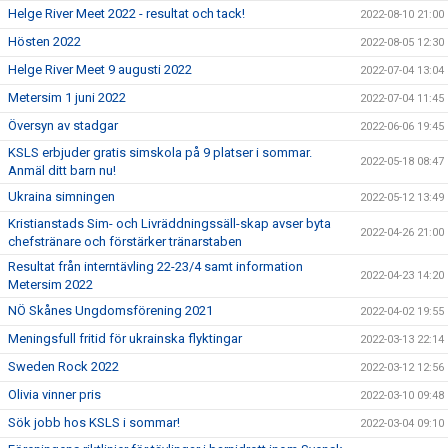
Helge River Meet 2022 - resultat och tack!
2022-08-10 21:00
Hösten 2022
2022-08-05 12:30
Helge River Meet 9 augusti 2022
2022-07-04 13:04
Metersim 1 juni 2022
2022-07-04 11:45
Översyn av stadgar
2022-06-06 19:45
KSLS erbjuder gratis simskola på 9 platser i sommar.
2022-05-18 08:47
Anmäl ditt barn nu!
Ukraina simningen
2022-05-12 13:49
Kristianstads Sim- och Livräddningssäll-skap avser byta
2022-04-26 21:00
chefstränare och förstärker tränarstaben
Resultat från interntävling 22-23/4 samt information
2022-04-23 14:20
Metersim 2022
NÖ Skånes Ungdomsförening 2021
2022-04-02 19:55
Meningsfull fritid för ukrainska flyktingar
2022-03-13 22:14
Sweden Rock 2022
2022-03-12 12:56
Olivia vinner pris
2022-03-10 09:48
Sök jobb hos KSLS i sommar!
2022-03-04 09:10