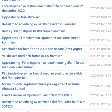
Föreningens nya restriktioner gäller från och med den 22
2020-12-20 19:41
december 2020
Uppdatering från styrelsen
2020-12-19 09:50
Beslut med anledning av särskilda råd för Skåne län
2020-12-16 13:30
Bästa julklappstipset till KSLS-medlemmen!
2020-12-13 19:49
Öppet brev till medlemmar, sponsorer och Kristianstad
2020-12-12 16:42
kommun
Simskolan för barn födda 2005 och senare (d.v.s yngre)
2020-12-10 06:09
Vill du vara med och forma KSLS framtid?
2020-12-08 19:03
Uppdatering -Föreningens nya restriktioner gäller från och
2020-12-07 23:06
med den 7 december
Pågående översyn av beslut med anledning av särskilda
2020-12-06 19:31
råd för Skåne län
Ny junior- och ungdomstränare på väg efter Alexander
2020-12-01 17:05
Almeida Sundell
Handla online via Sponsorhuset och stötta KSLS
2020-11-24 12:17
Beslut med anledning av särskilda råd för Skåne län fr.o.m.
2020-11-19 23:47
201120