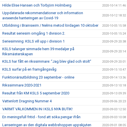
Hilde Elise Hansen och Torbjörn Holmberg
2020-10-14 11:46
Uppdaterade rekommendationer och information
2020-10-12 18:32
avseende hanteringen av Covid-19
Utbildning i Brainswim / Nelms metod lördagen 10 oktober
2020-10-05 15:58
Resultat seriesim omgång 1 division 2.
2020-10-05 15:24
Seriesimning: KSLS vill upp i division 1
2020-09-29 20:38
KSLS talanger simmade hem 39 medaljer på
2020-09-29 20:14
Riksmästerskapen
KSLS har fått en rikssimmare: ”Jag blev glad och stolt”
2020-09-29 20:01
KSLS surfar på en framgångsvåg
2020-09-15 10:47
Funktionärsutbildning 23 september - online
2020-09-14 13:36
Rikssimmare 2020-2021
2020-09-13 10:18
Resultat från KM KSLS 5 september 2020
2020-09-13 09:39
Vattenlott Dragning Nummer 4
2020-09-06 20:23
VARMT VÄLKOMMEN IN I KSLS NYA BUTIK!
2020-09-03 12:50
En meningsfull fritid - fond att söka pengar ifrån
2020-09-03 10:08
Lanseringen av den digitala webbshoppen uppskjuten
2020-09-01 08:05