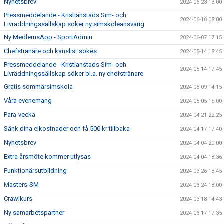
Nyhetsbrev
2024-06-23 13:00
Pressmeddelande - Kristianstads Sim- och
2024-06-18 08:00
Livräddningssällskap söker ny simskoleansvarig
Ny MedlemsApp - SportAdmin
2024-06-07 17:15
Chefstränare och kanslist sökes
2024-05-14 18:45
Pressmeddelande - Kristianstads Sim- och
2024-05-14 17:45
Livräddningssällskap söker bl.a. ny chefstränare
Gratis sommarsimskola
2024-05-09 14:15
Våra evenemang
2024-05-05 15:00
Para-vecka
2024-04-21 22:25
Sänk dina elkostnader och få 500 kr tillbaka
2024-04-17 17:40
Nyhetsbrev
2024-04-04 20:00
Extra årsmöte kommer utlysas
2024-04-04 18:36
Funktionärsutbildning
2024-03-26 18:45
Masters-SM
2024-03-24 18:00
Crawlkurs
2024-03-18 14:43
Ny samarbetspartner
2024-03-17 17:35