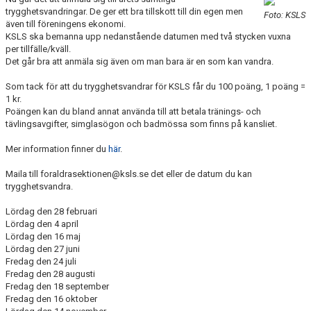
BLI PARTNER
trygghetsvandringar. De ger ett bra tillskott till din egen men
Foto: KSLS
även till föreningens ekonomi.
KSLS ska bemanna upp nedanstående datumen med två stycken vuxna
JOBBA HOS OSS!
per tillfälle/kväll.
Det går bra att anmäla sig även om man bara är en som kan vandra.
FÖRÄLDER
Som tack för att du trygghetsvandrar för KSLS får du 100 poäng, 1 poäng =
1 kr.
FUNKTIONÄR
Poängen kan du bland annat använda till att betala tränings- och
tävlingsavgifter, simglasögon och badmössa som finns på kansliet.
VÅRA TÄVLINGAR
Mer information finner du
här
.
VÅRA EVENEMANG
Maila till foraldrasektionen@ksls.se det eller de datum du kan
trygghetsvandra.
VERKSAMHETSHANDBOK
Lördag den 28 februari
Lördag den 4 april
KSLS FOR UKRAINE
Lördag den 16 maj
Lördag den 27 juni
WALL OF MEMORIES
Fredag den 24 juli
Fredag den 28 augusti
Fredag den 18 september
Fredag den 16 oktober