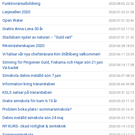
Funktionärsutbildning
2020-08-05 22:26
Lerjevallen 2020
2020-07-23 21:58
Open Water
2020-07-21 20:46
Grattis Anna-Lena 50 år
2020-07-02 17:52
Stadsbarn njuter av naturen – ”Guld värt”
2020-07-01 21:35
Riksmästerskapen 2020
2020-06-28 18:03
Vi hälsar vår nya chefstränare Kim Ståhlberg välkommen!
2020-06-17 23:59
Simning för Pingvinen Guld, Fiskarna och Hajar sön 21 juni
2020-06-14 17:58
Vä-badet
Simskola delvis inställd sön 7 juni
2020-06-07 08:24
Information kring tränarstaben
2020-06-06 09:08
KSLS satsar på tränarstaben
2020-05-31 22:13
Gratis simskola för barn 6-15 år
2020-05-29 11:23
Problem boka plats i sommarsimskola?
2020-05-25 16:41
Delvis inställd simskola sön 24 maj
2020-05-23 19:25
NY KURS- ökad rörlighet & simteknik
2020-05-14 13:32
Sommarsimskola
2020-05-13 17:12