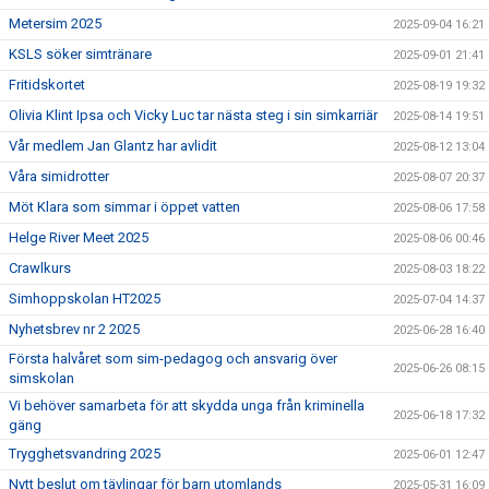
Metersim 2025
2025-09-04 16:21
KSLS söker simtränare
2025-09-01 21:41
Fritidskortet
2025-08-19 19:32
Olivia Klint Ipsa och Vicky Luc tar nästa steg i sin simkarriär
2025-08-14 19:51
Vår medlem Jan Glantz har avlidit
2025-08-12 13:04
Våra simidrotter
2025-08-07 20:37
Möt Klara som simmar i öppet vatten
2025-08-06 17:58
Helge River Meet 2025
2025-08-06 00:46
Crawlkurs
2025-08-03 18:22
Simhoppskolan HT2025
2025-07-04 14:37
Nyhetsbrev nr 2 2025
2025-06-28 16:40
Första halvåret som sim-pedagog och ansvarig över
2025-06-26 08:15
simskolan
Vi behöver samarbeta för att skydda unga från kriminella
2025-06-18 17:32
gäng
Trygghetsvandring 2025
2025-06-01 12:47
Nytt beslut om tävlingar för barn utomlands
2025-05-31 16:09