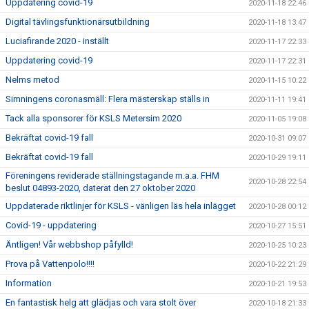
Uppdatering covid-19
2020-11-18 22:46
Digital tävlingsfunktionärsutbildning
2020-11-18 13:47
Luciafirande 2020 - inställt
2020-11-17 22:33
Uppdatering covid-19
2020-11-17 22:31
Nelms metod
2020-11-15 10:22
Simningens coronasmäll: Flera mästerskap ställs in
2020-11-11 19:41
Tack alla sponsorer för KSLS Metersim 2020
2020-11-05 19:08
Bekräftat covid-19 fall
2020-10-31 09:07
Bekräftat covid-19 fall
2020-10-29 19:11
Föreningens reviderade ställningstagande m.a.a. FHM
2020-10-28 22:54
beslut 04893-2020, daterat den 27 oktober 2020
Uppdaterade riktlinjer för KSLS - vänligen läs hela inlägget
2020-10-28 00:12
Covid-19 - uppdatering
2020-10-27 15:51
Äntligen! Vår webbshop påfylld!
2020-10-25 10:23
Prova på Vattenpolo!!!!
2020-10-22 21:29
Information
2020-10-21 19:53
En fantastisk helg att glädjas och vara stolt över
2020-10-18 21:33