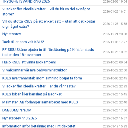
TRYGGHETSVANDRING 2026
2026-02-03 19:04
Vi söker fler ideella krafter – vill du bli en del av något
2026-01-25 16:01
större?
Vill du stötta KSLS på ett enkelt sätt – utan att det kostar
2026-01-25 15:38
dig något extra?
Nyhetsbrev
2025-12-21 20:08
Tack till er som valt KSLS!
2025-11-05 17:27
RF-SISU Skåne bjuder in till föreläsning på Kristianstads
2025-10-25 10:32
teater den 18 november
Hjälp KSLS att vinna Biokampen!
2025-10-25 09:54
Vi välkomnar vår nya babysiminstruktör.
2025-10-22 22:00
KSLS nya tränarstab inom simning börjar ta form
2025-10-05 22:45
Vi söker fler ideella krafter – är du vår nästa?
2025-09-28 22:23
KSLS bibehåller kansliet på Badriket
2025-09-26 15:45
Malmsten AB förlänger samarbetet med KSLS
2025-09-25 22:40
DM/JDM/ParaDM
2025-09-25 17:50
Nyhetsbrev nr 3 2025
2025-09-24 16:57
Information inför betalning med Fritidskortet
2025-09-19 15:23