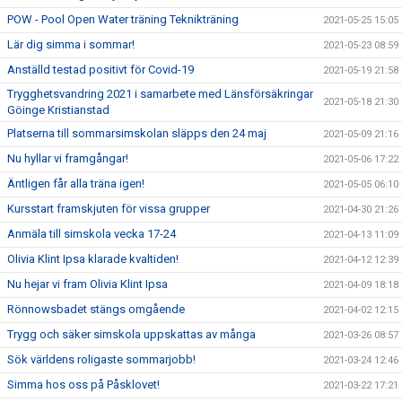
POW - Pool Open Water träning Teknikträning
2021-05-25 15:05
Lär dig simma i sommar!
2021-05-23 08:59
Anställd testad positivt för Covid-19
2021-05-19 21:58
Trygghetsvandring 2021 i samarbete med Länsförsäkringar
2021-05-18 21:30
Göinge Kristianstad
Platserna till sommarsimskolan släpps den 24 maj
2021-05-09 21:16
Nu hyllar vi framgångar!
2021-05-06 17:22
Äntligen får alla träna igen!
2021-05-05 06:10
Kursstart framskjuten för vissa grupper
2021-04-30 21:26
Anmäla till simskola vecka 17-24
2021-04-13 11:09
Olivia Klint Ipsa klarade kvaltiden!
2021-04-12 12:39
Nu hejar vi fram Olivia Klint Ipsa
2021-04-09 18:18
Rönnowsbadet stängs omgående
2021-04-02 12:15
Trygg och säker simskola uppskattas av många
2021-03-26 08:57
Sök världens roligaste sommarjobb!
2021-03-24 12:46
Simma hos oss på Påsklovet!
2021-03-22 17:21