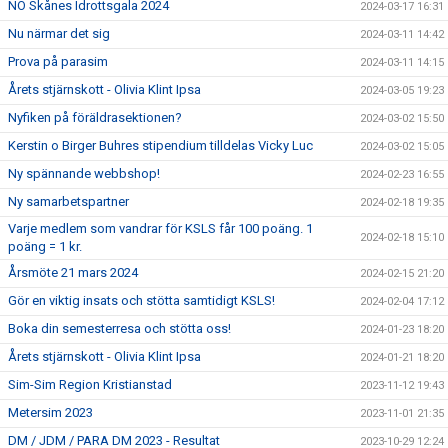
NÖ Skånes Idrottsgala 2024
2024-03-17 16:31
Nu närmar det sig
2024-03-11 14:42
Prova på parasim
2024-03-11 14:15
Årets stjärnskott - Olivia Klint Ipsa
2024-03-05 19:23
Nyfiken på föräldrasektionen?
2024-03-02 15:50
Kerstin o Birger Buhres stipendium tilldelas Vicky Luc
2024-03-02 15:05
Ny spännande webbshop!
2024-02-23 16:55
Ny samarbetspartner
2024-02-18 19:35
Varje medlem som vandrar för KSLS får 100 poäng. 1
2024-02-18 15:10
poäng = 1 kr.
Årsmöte 21 mars 2024
2024-02-15 21:20
Gör en viktig insats och stötta samtidigt KSLS!
2024-02-04 17:12
Boka din semesterresa och stötta oss!
2024-01-23 18:20
Årets stjärnskott - Olivia Klint Ipsa
2024-01-21 18:20
Sim-Sim Region Kristianstad
2023-11-12 19:43
Metersim 2023
2023-11-01 21:35
DM / JDM / PARA DM 2023 - Resultat
2023-10-29 12:24