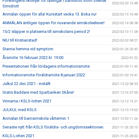
Föreningens riktlinjer för tävlingar i barnidrott inom Svensk
2022-02-20 15:48
Simidrott
Anmälan öppen för alla! Kursstart vecka 13. Boka nu!
2022-02-15 10:48
ANMÄLAN äntligen öppen för nuvarande simskoleelever!
2022-02-14 08:38
15/2 släpper vi platserna till simskolans period 2!
2022-02-10 11:58
NIU till Kristianstad!
2022-02-02 08:27
Stanna hemma vid symptom
2022-01-24 20:45
Årsmöte 16 februari 2022 kl. 19:00
2022-01-22
Presentationen från lördagens informationsmöte
2022-01-09 11:45
Informationsmöte-föräldramöte 8 januari 2022
2022-01-03 10:41
Julkul 22 dec 2021 - inställt
2021-12-22 08:33
Gratis Baddare med Sparbanken Skåne!
2021-12-16 07:00
Vinnarna i KSLS-lotten 2021
2021-12-12 15:21
JULKUL med KSLS
2021-12-10 19:02
Anmälan till barnsimskola vårtermin 1
2021-12-03 11:26
Senaste nytt från KSLS föräldra- och ungdomssektionen.
2021-11-26 20:15
KSLS-Lotten 2021
2021-11-25 20:02