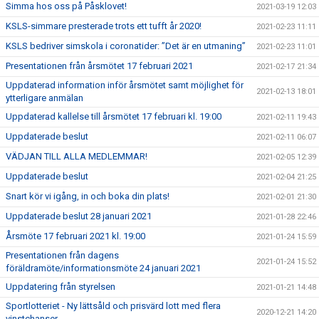
Simma hos oss på Påsklovet!
2021-03-19 12:03
KSLS-simmare presterade trots ett tufft år 2020!
2021-02-23 11:11
KSLS bedriver simskola i coronatider: ”Det är en utmaning”
2021-02-23 11:01
Presentationen från årsmötet 17 februari 2021
2021-02-17 21:34
Uppdaterad information inför årsmötet samt möjlighet för
2021-02-13 18:01
ytterligare anmälan
Uppdaterad kallelse till årsmötet 17 februari kl. 19:00
2021-02-11 19:43
Uppdaterade beslut
2021-02-11 06:07
VÄDJAN TILL ALLA MEDLEMMAR!
2021-02-05 12:39
Uppdaterade beslut
2021-02-04 21:25
Snart kör vi igång, in och boka din plats!
2021-02-01 21:30
Uppdaterade beslut 28 januari 2021
2021-01-28 22:46
Årsmöte 17 februari 2021 kl. 19:00
2021-01-24 15:59
Presentationen från dagens
2021-01-24 15:52
föräldramöte/informationsmöte 24 januari 2021
Uppdatering från styrelsen
2021-01-21 14:48
Sportlotteriet - Ny lättsåld och prisvärd lott med flera
2020-12-21 14:20
vinstchanser