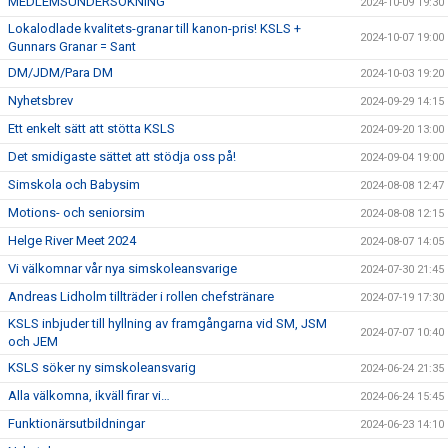
MEDLEMSUNDERSÖKNING
2024-10-09 19:30
Lokalodlade kvalitets-granar till kanon-pris! KSLS +
2024-10-07 19:00
Gunnars Granar = Sant
DM/JDM/Para DM
2024-10-03 19:20
Nyhetsbrev
2024-09-29 14:15
Ett enkelt sätt att stötta KSLS
2024-09-20 13:00
Det smidigaste sättet att stödja oss på!
2024-09-04 19:00
Simskola och Babysim
2024-08-08 12:47
Motions- och seniorsim
2024-08-08 12:15
Helge River Meet 2024
2024-08-07 14:05
Vi välkomnar vår nya simskoleansvarige
2024-07-30 21:45
Andreas Lidholm tillträder i rollen chefstränare
2024-07-19 17:30
KSLS inbjuder till hyllning av framgångarna vid SM, JSM
2024-07-07 10:40
och JEM
KSLS söker ny simskoleansvarig
2024-06-24 21:35
Alla välkomna, ikväll firar vi…
2024-06-24 15:45
Funktionärsutbildningar
2024-06-23 14:10