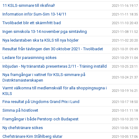
11 KSLS-simmare till riksfinal!
2021-11-16 19:17
Information inför Sum-Sim 13-14/11
2021-11-11 18:35
Tivolibadet blir ett skärmfritt bad
2021-11-10 20:43
Ingen simskola 13-14 november pga simtävling
2021-11-08 11:52
Nya ledarstaben ska ta KSLS till nya höjder
2021-11-02 20:20
Resultat från tävlingen den 30 oktober 2021 - Tivolibadet
2021-10-31 09:49
Ledare för parasimning sökes
2021-10-29 11:04
Inbjudan - Ny tränarstab presenteras 2/11 - Träning inställd
2021-10-25 23:11
Nya framgångar i vattnet för KSLS-simmare på
2021-10-24 21:37
Distriktsmästerskapen
Varmt välkomna till medlemskväll för alla shoppingsugna i
2021-10-19 16:21
KSLS
Fina resultat på Ungdoms Grand Prix i Lund
2021-10-17 18:50
Simma på höstlovet
2021-10-11 11:18
Framgångar i både Perstorp och Budapest
2021-10-10 20:19
Ny chefstränare sökes
2021-10-06 12:00
Chefstränare Kim Ståhlberg slutar
2021-10-05 17:06