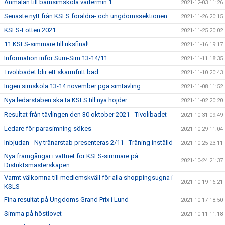
Anmälan till barnsimskola vårtermin 1
2021-12-03 11:26
Senaste nytt från KSLS föräldra- och ungdomssektionen.
2021-11-26 20:15
KSLS-Lotten 2021
2021-11-25 20:02
11 KSLS-simmare till riksfinal!
2021-11-16 19:17
Information inför Sum-Sim 13-14/11
2021-11-11 18:35
Tivolibadet blir ett skärmfritt bad
2021-11-10 20:43
Ingen simskola 13-14 november pga simtävling
2021-11-08 11:52
Nya ledarstaben ska ta KSLS till nya höjder
2021-11-02 20:20
Resultat från tävlingen den 30 oktober 2021 - Tivolibadet
2021-10-31 09:49
Ledare för parasimning sökes
2021-10-29 11:04
Inbjudan - Ny tränarstab presenteras 2/11 - Träning inställd
2021-10-25 23:11
Nya framgångar i vattnet för KSLS-simmare på
2021-10-24 21:37
Distriktsmästerskapen
Varmt välkomna till medlemskväll för alla shoppingsugna i
2021-10-19 16:21
KSLS
Fina resultat på Ungdoms Grand Prix i Lund
2021-10-17 18:50
Simma på höstlovet
2021-10-11 11:18