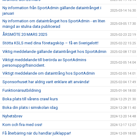
Ny information från SportAdmin gällande dataintrånget i
2025-03-14 16:30
januari
Ny information om dataintrånget hos SportAdmin - en liten
2025-03-05 17:30
mängd av stulna data publicerad
ÅRSMÖTE 20 MARS 2025
2025-02-23 22:19
Stötta KSLS med dina företagsköp – få en Sverigelott!
2025-02-22 15:25
Viktig meddelande gällande dataintrånget hos SportAdmin
2025-02-08 17:03
Viktigt meddelande till berörda av SportAdmins
2025-02-05 14:04
personuppgiftsincident.
Viktigt meddelande om dataintrång hos SportAdmin
2025-02-05 14:01
Sponsorhuset har aldrig varit enklare att använda!
2025-02-04 17:49
Funktionärsutbildning
2025-01-04 18:00
Boka plats till vårens crawl kurs
2024-12-29 21:30
Boka din plats i simskolan idag
2024-12-28 11:40
Nyhetsbrev
2024-12-20 14:48
Kom och fira med oss!
2024-12-17 12:07
Få återbäring när du handlar julklappar!
2024-12-09 18:00