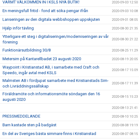
VARMT VÄLKOMMEN IN I KSLS NYA BUTIK!
2020-09-03 12:50
En meningsfull fritid - fond att söka pengar ifrån
2020-09-03 10:08
Lanseringen av den digitala webbshoppen uppskjuten
2020-09-01 08:05
Hjälp inför tävling
2020-08-30 21:35
Ytterligare ett steg i digitaliseringen/moderniseringen av vår
2020-08-30 21:22
förening
Funktionärsutbildning 30/8
2020-08-25 11:29
Metersim på Kantarellbadet 23 augusti 2020
2020-08-19 20:05
Waypoint i Kristianstad AB, i samarbete med Craft och
2020-08-17 15:09
Speedo, ingår avtal med KSLS
Malmsten AB i fördjupat samarbete med Kristianstads Sim-
2020-08-17 11:39
och Livräddningssällskap
Föräldramöte och informationsmöte söndagen den 16
2020-08-15 15:23
augusti 2020
2020-08-13 21:41
PRESSMEDDELANDE
2020-08-10 10:25
Barn kastade sten på badgäst
2020-08-08 19:19
En del av Sveriges bästa simmare finns i Kristianstad
2020-08-07 08:15