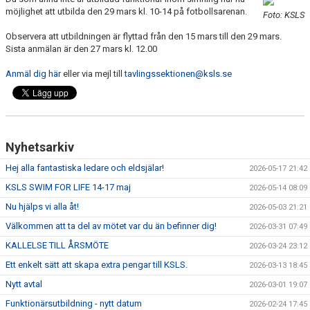
BLI PARTNER
möjlighet att utbilda den 29 mars kl. 10-14 på fotbollsarenan.
Foto: KSLS
Observera att utbildningen är flyttad från den 15 mars till den 29 mars.
JOBBA HOS OSS!
Sista anmälan är den 27 mars kl. 12.00
FÖRÄLDER
Anmäl dig här
eller via mejl till
tavlingssektionen@ksls.se
FUNKTIONÄR
VÅRA TÄVLINGAR
Nyhetsarkiv
VÅRA EVENEMANG
Hej alla fantastiska ledare och eldsjälar!
2026-05-17 21:42
KSLS SWIM FOR LIFE 14-17 maj
2026-05-14 08:09
VERKSAMHETSHANDBOK
Nu hjälps vi alla åt!
2026-05-03 21:21
KSLS FOR UKRAINE
Välkommen att ta del av mötet var du än befinner dig!
2026-03-31 07:49
KALLELSE TILL ÅRSMÖTE
2026-03-24 23:12
WALL OF MEMORIES
Ett enkelt sätt att skapa extra pengar till KSLS.
2026-03-13 18:45
Nytt avtal
2026-03-01 19:07
Funktionärsutbildning - nytt datum
2026-02-24 17:45