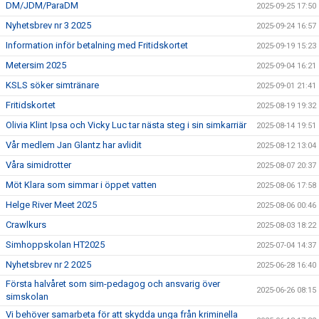
DM/JDM/ParaDM
2025-09-25 17:50
Nyhetsbrev nr 3 2025
2025-09-24 16:57
Information inför betalning med Fritidskortet
2025-09-19 15:23
Metersim 2025
2025-09-04 16:21
KSLS söker simtränare
2025-09-01 21:41
Fritidskortet
2025-08-19 19:32
Olivia Klint Ipsa och Vicky Luc tar nästa steg i sin simkarriär
2025-08-14 19:51
Vår medlem Jan Glantz har avlidit
2025-08-12 13:04
Våra simidrotter
2025-08-07 20:37
Möt Klara som simmar i öppet vatten
2025-08-06 17:58
Helge River Meet 2025
2025-08-06 00:46
Crawlkurs
2025-08-03 18:22
Simhoppskolan HT2025
2025-07-04 14:37
Nyhetsbrev nr 2 2025
2025-06-28 16:40
Första halvåret som sim-pedagog och ansvarig över
2025-06-26 08:15
simskolan
Vi behöver samarbeta för att skydda unga från kriminella