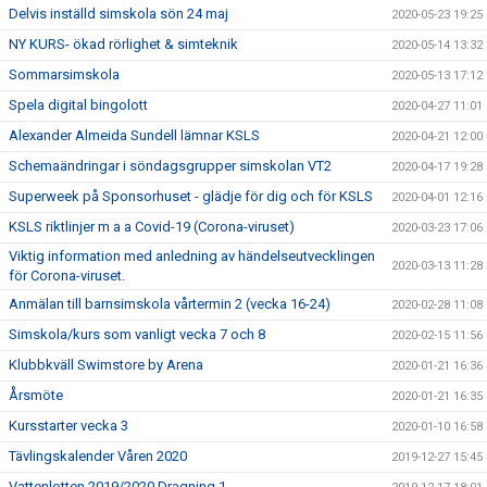
Delvis inställd simskola sön 24 maj
2020-05-23 19:25
NY KURS- ökad rörlighet & simteknik
2020-05-14 13:32
Sommarsimskola
2020-05-13 17:12
Spela digital bingolott
2020-04-27 11:01
Alexander Almeida Sundell lämnar KSLS
2020-04-21 12:00
Schemaändringar i söndagsgrupper simskolan VT2
2020-04-17 19:28
Superweek på Sponsorhuset - glädje för dig och för KSLS
2020-04-01 12:16
KSLS riktlinjer m a a Covid-19 (Corona-viruset)
2020-03-23 17:06
Viktig information med anledning av händelseutvecklingen
2020-03-13 11:28
för Corona-viruset.
Anmälan till barnsimskola vårtermin 2 (vecka 16-24)
2020-02-28 11:08
Simskola/kurs som vanligt vecka 7 och 8
2020-02-15 11:56
Klubbkväll Swimstore by Arena
2020-01-21 16:36
Årsmöte
2020-01-21 16:35
Kursstarter vecka 3
2020-01-10 16:58
Tävlingskalender Våren 2020
2019-12-27 15:45
Vattenlotten 2019/2020 Dragning 1