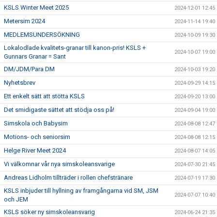
KSLS Winter Meet 2025
2024-12-01 12:45
Metersim 2024
2024-11-14 19:40
MEDLEMSUNDERSÖKNING
2024-10-09 19:30
Lokalodlade kvalitets-granar till kanon-pris! KSLS +
2024-10-07 19:00
Gunnars Granar = Sant
DM/JDM/Para DM
2024-10-03 19:20
Nyhetsbrev
2024-09-29 14:15
Ett enkelt sätt att stötta KSLS
2024-09-20 13:00
Det smidigaste sättet att stödja oss på!
2024-09-04 19:00
Simskola och Babysim
2024-08-08 12:47
Motions- och seniorsim
2024-08-08 12:15
Helge River Meet 2024
2024-08-07 14:05
Vi välkomnar vår nya simskoleansvarige
2024-07-30 21:45
Andreas Lidholm tillträder i rollen chefstränare
2024-07-19 17:30
KSLS inbjuder till hyllning av framgångarna vid SM, JSM
2024-07-07 10:40
och JEM
KSLS söker ny simskoleansvarig
2024-06-24 21:35