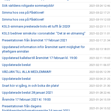
Sök världens roligaste sommarjobb!
2021-03-24 12:46
Simma hos oss på Påsklovet!
2021-03-22 17:21
Simma hos oss på Påsklovet!
2021-03-19 12:03
KSLS-simmare presterade trots ett tufft år 2020!
2021-02-23 11:11
KSLS bedriver simskola i coronatider: ”Det är en utmaning”
2021-02-23 11:01
Presentationen från årsmötet 17 februari 2021
2021-02-17 21:34
Uppdaterad information inför årsmötet samt möjlighet för
2021-02-13 18:01
ytterligare anmälan
Uppdaterad kallelse till årsmötet 17 februari kl. 19:00
2021-02-11 19:43
Uppdaterade beslut
2021-02-11 06:07
VÄDJAN TILL ALLA MEDLEMMAR!
2021-02-05 12:39
Uppdaterade beslut
2021-02-04 21:25
Snart kör vi igång, in och boka din plats!
2021-02-01 21:30
Uppdaterade beslut 28 januari 2021
2021-01-28 22:46
Årsmöte 17 februari 2021 kl. 19:00
2021-01-24 15:59
Presentationen från dagens
2021-01-24 15:52
föräldramöte/informationsmöte 24 januari 2021