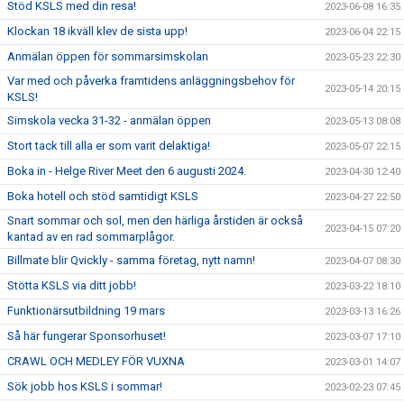
Stöd KSLS med din resa!
2023-06-08 16:35
Klockan 18 ikväll klev de sista upp!
2023-06-04 22:15
Anmälan öppen för sommarsimskolan
2023-05-23 22:30
Var med och påverka framtidens anläggningsbehov för
2023-05-14 20:15
KSLS!
Simskola vecka 31-32 - anmälan öppen
2023-05-13 08:08
Stort tack till alla er som varit delaktiga!
2023-05-07 22:15
Boka in - Helge River Meet den 6 augusti 2024.
2023-04-30 12:40
Boka hotell och stöd samtidigt KSLS
2023-04-27 22:50
Snart sommar och sol, men den härliga årstiden är också
2023-04-15 07:20
kantad av en rad sommarplågor.
Billmate blir Qvickly - samma företag, nytt namn!
2023-04-07 08:30
Stötta KSLS via ditt jobb!
2023-03-22 18:10
Funktionärsutbildning 19 mars
2023-03-13 16:26
Så här fungerar Sponsorhuset!
2023-03-07 17:10
CRAWL OCH MEDLEY FÖR VUXNA
2023-03-01 14:07
Sök jobb hos KSLS i sommar!
2023-02-23 07:45