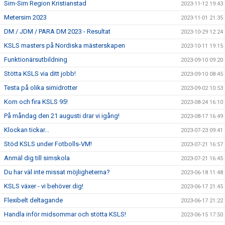
Sim-Sim Region Kristianstad
2023-11-12 19:43
Metersim 2023
2023-11-01 21:35
DM / JDM / PARA DM 2023 - Resultat
2023-10-29 12:24
KSLS masters på Nordiska mästerskapen
2023-10-11 19:15
Funktionärsutbildning
2023-09-10 09:20
Stötta KSLS via ditt jobb!
2023-09-10 08:45
Testa på olika simidrotter
2023-09-02 10:53
Kom och fira KSLS 95!
2023-08-24 16:10
På måndag den 21 augusti drar vi igång!
2023-08-17 16:49
Klockan tickar...
2023-07-23 09:41
Stöd KSLS under Fotbolls-VM!
2023-07-21 16:57
Anmäl dig till simskola
2023-07-21 16:45
Du har väl inte missat möjligheterna?
2023-06-18 11:48
KSLS växer - vi behöver dig!
2023-06-17 21:45
Flexibelt deltagande
2023-06-17 21:22
Handla inför midsommar och stötta KSLS!
2023-06-15 17:50