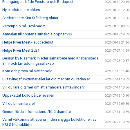
Framgångar i både Perstorp och Budapest
2021-10-10 20:19
Ny chefstränare sökes
2021-10-06 12:00
Chefstränare Kim Ståhlberg slutar
2021-10-05 17:06
Vattenpolo på Tivolibadet
2021-08-30 08:35
Anmälan till höstens simskola öppnar v33
2021-08-15 19:03
Helge River Meet - succédebut
2021-08-12 21:26
Helge River Meet 2021
2021-07-27 11:29
Design by Nissmark inleder samarbete med Kristianstads
2021-07-26 10:37
Sim- och Livräddningssällskap
Kom och prova på Vattenpolo!
2021-07-15 11:40
Bli tävlingsfunktionär eller lär dig mer om du redan är
2021-07-14 18:52
Vill du lära dig mer om att arrangera simtävlingar?
2021-07-14 10:56
Uppskattat kollo på Lerjevallen
2021-07-13 10:10
Vill du bli simlärare?
2021-07-12 09:56
Genomförda informations-/föräldramöte
2021-07-11 10:59
Varmt välkomna att spana in den snygga kollektionen av
2021-06-27 10:39
KSLS Klubbkläder