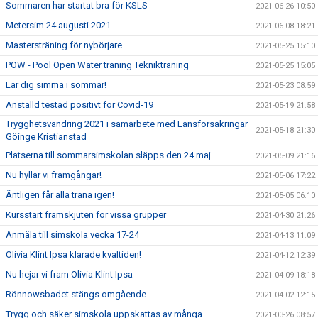
Sommaren har startat bra för KSLS
2021-06-26 10:50
Metersim 24 augusti 2021
2021-06-08 18:21
Mastersträning för nybörjare
2021-05-25 15:10
POW - Pool Open Water träning Teknikträning
2021-05-25 15:05
Lär dig simma i sommar!
2021-05-23 08:59
Anställd testad positivt för Covid-19
2021-05-19 21:58
Trygghetsvandring 2021 i samarbete med Länsförsäkringar
2021-05-18 21:30
Göinge Kristianstad
Platserna till sommarsimskolan släpps den 24 maj
2021-05-09 21:16
Nu hyllar vi framgångar!
2021-05-06 17:22
Äntligen får alla träna igen!
2021-05-05 06:10
Kursstart framskjuten för vissa grupper
2021-04-30 21:26
Anmäla till simskola vecka 17-24
2021-04-13 11:09
Olivia Klint Ipsa klarade kvaltiden!
2021-04-12 12:39
Nu hejar vi fram Olivia Klint Ipsa
2021-04-09 18:18
Rönnowsbadet stängs omgående
2021-04-02 12:15
Trygg och säker simskola uppskattas av många
2021-03-26 08:57