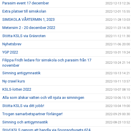
Parasim event 17 december
2022-12-13 12:26
Extra platser till simskolan
2022-12-01 15:55
SIMSKOLA VÅRTERMIN 1, 2023
2022-11-28 13:03
Metersim 2 - 20 december 2022
2022-11-23 14:30
Stötta KSLS via Gräsroten
2022-11-12 11:30
Nyhetsbrev
2022-11-06 20:00
YGP 2022
2022-10-31 19:24
Filippa Fridh ledare för simskola och parasim från 17
2022-10-24 21:14
november
Simning antigymnastik
2022-10-13 14:21
Ny crawl kurs
2022-10-11 13:57
KSLS-lotten 2022
2022-10-07 08:10
Alla som älskar vatten och vill njuta av simningen
2022-10-06 15:13
Stötta KSLS via ditt jobb!
2022-10-04 19:00
Trogen samarbetspartner förlänger!
2022-09-29 00:30
Simning och antigymnastik
2022-08-23 13:52
Stöd KSLS genom att handla via Sponsorhusets 624