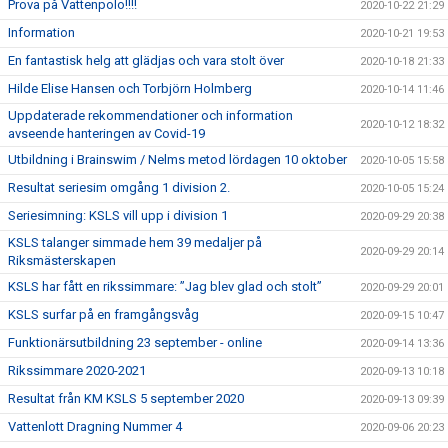
Prova på Vattenpolo!!!!
2020-10-22 21:29
Information
2020-10-21 19:53
En fantastisk helg att glädjas och vara stolt över
2020-10-18 21:33
Hilde Elise Hansen och Torbjörn Holmberg
2020-10-14 11:46
Uppdaterade rekommendationer och information
2020-10-12 18:32
avseende hanteringen av Covid-19
Utbildning i Brainswim / Nelms metod lördagen 10 oktober
2020-10-05 15:58
Resultat seriesim omgång 1 division 2.
2020-10-05 15:24
Seriesimning: KSLS vill upp i division 1
2020-09-29 20:38
KSLS talanger simmade hem 39 medaljer på
2020-09-29 20:14
Riksmästerskapen
KSLS har fått en rikssimmare: ”Jag blev glad och stolt”
2020-09-29 20:01
KSLS surfar på en framgångsvåg
2020-09-15 10:47
Funktionärsutbildning 23 september - online
2020-09-14 13:36
Rikssimmare 2020-2021
2020-09-13 10:18
Resultat från KM KSLS 5 september 2020
2020-09-13 09:39
Vattenlott Dragning Nummer 4
2020-09-06 20:23