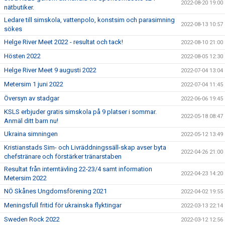
2022-08-20 19:00
nätbutiker.
Ledare till simskola, vattenpolo, konstsim och parasimning
2022-08-13 10:57
sökes
Helge River Meet 2022 - resultat och tack!
2022-08-10 21:00
Hösten 2022
2022-08-05 12:30
Helge River Meet 9 augusti 2022
2022-07-04 13:04
Metersim 1 juni 2022
2022-07-04 11:45
Översyn av stadgar
2022-06-06 19:45
KSLS erbjuder gratis simskola på 9 platser i sommar.
2022-05-18 08:47
Anmäl ditt barn nu!
Ukraina simningen
2022-05-12 13:49
Kristianstads Sim- och Livräddningssäll-skap avser byta
2022-04-26 21:00
chefstränare och förstärker tränarstaben
Resultat från interntävling 22-23/4 samt information
2022-04-23 14:20
Metersim 2022
NÖ Skånes Ungdomsförening 2021
2022-04-02 19:55
Meningsfull fritid för ukrainska flyktingar
2022-03-13 22:14
Sweden Rock 2022
2022-03-12 12:56