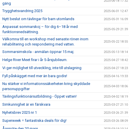
2025-06-18 17:32
gäng
Trygghetsvandring 2025
2025-06-01 12:47
Nytt beslut om tävlingar för barn utomlands
2025-05-31 16:09
Anpassat sommarskoj – för dig 6–18 år med
2025-05-29 21:39
funktionsnedsättning.
Välkomna till en workshop med senaste rönen inom
2025-05-22 18:55
rehabilitering och respondering med vatten.
Sommarsimskola - anmälan öppnar 15 maj.
2025-05-13 18:14
Helge River Meet firar i år 5-årsjubileum.
2025-04-27 18:42
Vi ger möjlighet till utveckling, inte till utslagning
2025-04-27 18:23
Fyll påskägget med mer än bara godis!
2025-04-16 19:33
Nu stärker vi informationssäkerheten kring skyddade
2025-04-03 18:06
personuppgifter
Tävlingsfunktionärsutbildning - Öppet vatten!
2025-04-02 18:19
Simkunnighet är en färskvara
2025-03-27 21:10
Nyhetsbrev 2025 nr 1
2025-03-26 21:39
Superweek = fantastiska deals för dig!
2025-03-26 08:09
Årsmöte den 20 mars
2025-03-19 10:14