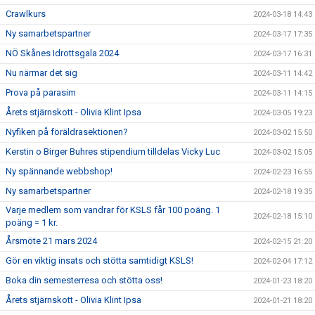
Crawlkurs
2024-03-18 14:43
Ny samarbetspartner
2024-03-17 17:35
NÖ Skånes Idrottsgala 2024
2024-03-17 16:31
Nu närmar det sig
2024-03-11 14:42
Prova på parasim
2024-03-11 14:15
Årets stjärnskott - Olivia Klint Ipsa
2024-03-05 19:23
Nyfiken på föräldrasektionen?
2024-03-02 15:50
Kerstin o Birger Buhres stipendium tilldelas Vicky Luc
2024-03-02 15:05
Ny spännande webbshop!
2024-02-23 16:55
Ny samarbetspartner
2024-02-18 19:35
Varje medlem som vandrar för KSLS får 100 poäng. 1
2024-02-18 15:10
poäng = 1 kr.
Årsmöte 21 mars 2024
2024-02-15 21:20
Gör en viktig insats och stötta samtidigt KSLS!
2024-02-04 17:12
Boka din semesterresa och stötta oss!
2024-01-23 18:20
Årets stjärnskott - Olivia Klint Ipsa
2024-01-21 18:20