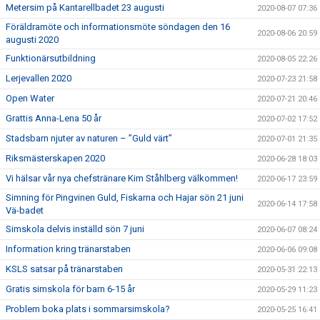
Metersim på Kantarellbadet 23 augusti
2020-08-07 07:36
Föräldramöte och informationsmöte söndagen den 16
2020-08-06 20:59
augusti 2020
Funktionärsutbildning
2020-08-05 22:26
Lerjevallen 2020
2020-07-23 21:58
Open Water
2020-07-21 20:46
Grattis Anna-Lena 50 år
2020-07-02 17:52
Stadsbarn njuter av naturen – ”Guld värt”
2020-07-01 21:35
Riksmästerskapen 2020
2020-06-28 18:03
Vi hälsar vår nya chefstränare Kim Ståhlberg välkommen!
2020-06-17 23:59
Simning för Pingvinen Guld, Fiskarna och Hajar sön 21 juni
2020-06-14 17:58
Vä-badet
Simskola delvis inställd sön 7 juni
2020-06-07 08:24
Information kring tränarstaben
2020-06-06 09:08
KSLS satsar på tränarstaben
2020-05-31 22:13
Gratis simskola för barn 6-15 år
2020-05-29 11:23
Problem boka plats i sommarsimskola?
2020-05-25 16:41