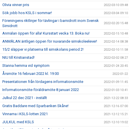
Olivia vinner pris
2022-03-10 09:48
Sök jobb hos KSLS i sommar!
2022-03-04 09:10
Föreningens riktlinjer för tävlingar i barnidrott inom Svensk
2022-02-20 15:48
Simidrott
Anmälan öppen för alla! Kursstart vecka 13. Boka nu!
2022-02-15 10:48
ANMÄLAN äntligen öppen för nuvarande simskoleelever!
2022-02-14 08:38
15/2 släpper vi platserna till simskolans period 2!
2022-02-10 11:58
NIU till Kristianstad!
2022-02-02 08:27
Stanna hemma vid symptom
2022-01-24 20:45
Årsmöte 16 februari 2022 kl. 19:00
2022-01-22
Presentationen från lördagens informationsmöte
2022-01-09 11:45
Informationsmöte-föräldramöte 8 januari 2022
2022-01-03 10:41
Julkul 22 dec 2021 - inställt
2021-12-22 08:33
Gratis Baddare med Sparbanken Skåne!
2021-12-16 07:00
Vinnarna i KSLS-lotten 2021
2021-12-12 15:21
JULKUL med KSLS
2021-12-10 19:02