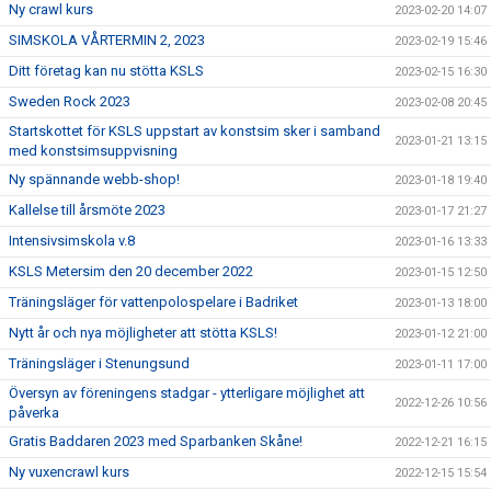
Ny crawl kurs
2023-02-20 14:07
SIMSKOLA VÅRTERMIN 2, 2023
2023-02-19 15:46
Ditt företag kan nu stötta KSLS
2023-02-15 16:30
Sweden Rock 2023
2023-02-08 20:45
Startskottet för KSLS uppstart av konstsim sker i samband
2023-01-21 13:15
med konstsimsuppvisning
Ny spännande webb-shop!
2023-01-18 19:40
Kallelse till årsmöte 2023
2023-01-17 21:27
Intensivsimskola v.8
2023-01-16 13:33
KSLS Metersim den 20 december 2022
2023-01-15 12:50
Träningsläger för vattenpolospelare i Badriket
2023-01-13 18:00
Nytt år och nya möjligheter att stötta KSLS!
2023-01-12 21:00
Träningsläger i Stenungsund
2023-01-11 17:00
Översyn av föreningens stadgar - ytterligare möjlighet att
2022-12-26 10:56
påverka
Gratis Baddaren 2023 med Sparbanken Skåne!
2022-12-21 16:15
Ny vuxencrawl kurs
2022-12-15 15:54