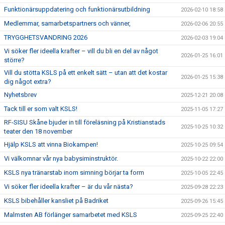
Funktionärsuppdatering och funktionärsutbildning
2026-02-10 18:58
Medlemmar, samarbetspartners och vänner,
2026-02-06 20:55
TRYGGHETSVANDRING 2026
2026-02-03 19:04
Vi söker fler ideella krafter – vill du bli en del av något
2026-01-25 16:01
större?
Vill du stötta KSLS på ett enkelt sätt – utan att det kostar
2026-01-25 15:38
dig något extra?
Nyhetsbrev
2025-12-21 20:08
Tack till er som valt KSLS!
2025-11-05 17:27
RF-SISU Skåne bjuder in till föreläsning på Kristianstads
2025-10-25 10:32
teater den 18 november
Hjälp KSLS att vinna Biokampen!
2025-10-25 09:54
Vi välkomnar vår nya babysiminstruktör.
2025-10-22 22:00
KSLS nya tränarstab inom simning börjar ta form
2025-10-05 22:45
Vi söker fler ideella krafter – är du vår nästa?
2025-09-28 22:23
KSLS bibehåller kansliet på Badriket
2025-09-26 15:45
Malmsten AB förlänger samarbetet med KSLS
2025-09-25 22:40