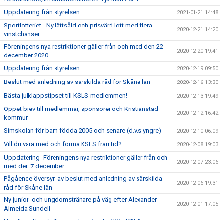
Uppdatering från styrelsen
2021-01-21 14:48
Sportlotteriet - Ny lättsåld och prisvärd lott med flera
2020-12-21 14:20
vinstchanser
Föreningens nya restriktioner gäller från och med den 22
2020-12-20 19:41
december 2020
Uppdatering från styrelsen
2020-12-19 09:50
Beslut med anledning av särskilda råd för Skåne län
2020-12-16 13:30
Bästa julklappstipset till KSLS-medlemmen!
2020-12-13 19:49
Öppet brev till medlemmar, sponsorer och Kristianstad
2020-12-12 16:42
kommun
Simskolan för barn födda 2005 och senare (d.v.s yngre)
2020-12-10 06:09
Vill du vara med och forma KSLS framtid?
2020-12-08 19:03
Uppdatering -Föreningens nya restriktioner gäller från och
2020-12-07 23:06
med den 7 december
Pågående översyn av beslut med anledning av särskilda
2020-12-06 19:31
råd för Skåne län
Ny junior- och ungdomstränare på väg efter Alexander
2020-12-01 17:05
Almeida Sundell