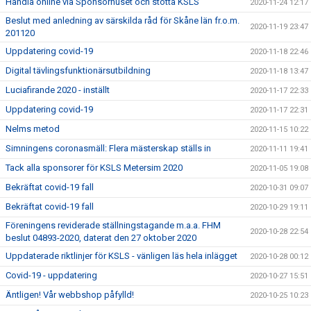
Handla online via Sponsorhuset och stötta KSLS
2020-11-24 12:17
Beslut med anledning av särskilda råd för Skåne län fr.o.m.
2020-11-19 23:47
201120
Uppdatering covid-19
2020-11-18 22:46
Digital tävlingsfunktionärsutbildning
2020-11-18 13:47
Luciafirande 2020 - inställt
2020-11-17 22:33
Uppdatering covid-19
2020-11-17 22:31
Nelms metod
2020-11-15 10:22
Simningens coronasmäll: Flera mästerskap ställs in
2020-11-11 19:41
Tack alla sponsorer för KSLS Metersim 2020
2020-11-05 19:08
Bekräftat covid-19 fall
2020-10-31 09:07
Bekräftat covid-19 fall
2020-10-29 19:11
Föreningens reviderade ställningstagande m.a.a. FHM
2020-10-28 22:54
beslut 04893-2020, daterat den 27 oktober 2020
Uppdaterade riktlinjer för KSLS - vänligen läs hela inlägget
2020-10-28 00:12
Covid-19 - uppdatering
2020-10-27 15:51
Äntligen! Vår webbshop påfylld!
2020-10-25 10:23