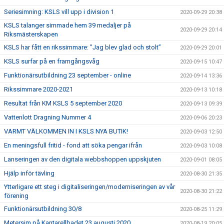
Seriesimning: KSLS vill upp i division 1
2020-09-29 20:38
KSLS talanger simmade hem 39 medaljer på
2020-09-29 20:14
Riksmästerskapen
KSLS har fått en rikssimmare: ”Jag blev glad och stolt”
2020-09-29 20:01
KSLS surfar på en framgångsvåg
2020-09-15 10:47
Funktionärsutbildning 23 september - online
2020-09-14 13:36
Rikssimmare 2020-2021
2020-09-13 10:18
Resultat från KM KSLS 5 september 2020
2020-09-13 09:39
Vattenlott Dragning Nummer 4
2020-09-06 20:23
VARMT VÄLKOMMEN IN I KSLS NYA BUTIK!
2020-09-03 12:50
En meningsfull fritid - fond att söka pengar ifrån
2020-09-03 10:08
Lanseringen av den digitala webbshoppen uppskjuten
2020-09-01 08:05
Hjälp inför tävling
2020-08-30 21:35
Ytterligare ett steg i digitaliseringen/moderniseringen av vår
2020-08-30 21:22
förening
Funktionärsutbildning 30/8
2020-08-25 11:29
Metersim på Kantarellbadet 23 augusti 2020
2020-08-19 20:05