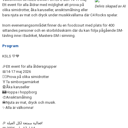
BLI PARTNER
Ett event för alla åldrar med möjlighet att prova på
Delvis skapad av AI
olika simidrotter, åka karuseller, ansiktsmålning eller
bara njuta av mat och dryck under musikkvällarna där C4 Rocks spelar.
JOBBA HOS OSS!
Inom evenemangsområdet finner du en foodcourt med plats för 400
FÖRÄLDER
sittandes personer och en storbildsskärm där du kan följa pågående SM-
tävling inne i Badriket, Masters-SM i simning.
FUNKTIONÄR
Program
VÅRA TÄVLINGAR
KSLS 💛💙
🎉Ett event för alla åldersgrupper
VÅRA EVENEMANG
📅14-17 maj 2026
🏊‍♂️Prova på olika simidrotter
VERKSAMHETSHANDBOK
🏅Ta simborgarmärket
🎡Åka karuseller
🏰Hoppa i hoppborg
KSLS FOR UKRAINE
🎨Ansiktsmålning
🍔Njuta av mat, dryck och musik.
WALL OF MEMORIES
✨Alla är välkomna!
🎉 فعالية ممتعة لكل العيلة!