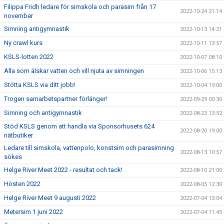
Filippa Fridh ledare för simskola och parasim från 17
2022-10-24 21:14
november
Simning antigymnastik
2022-10-13 14:21
Ny crawl kurs
2022-10-11 13:57
KSLS-lotten 2022
2022-10-07 08:10
Alla som älskar vatten och vill njuta av simningen
2022-10-06 15:13
Stötta KSLS via ditt jobb!
2022-10-04 19:00
Trogen samarbetspartner förlänger!
2022-09-29 00:30
Simning och antigymnastik
2022-08-23 13:52
Stöd KSLS genom att handla via Sponsorhusets 624
2022-08-20 19:00
nätbutiker.
Ledare till simskola, vattenpolo, konstsim och parasimning
2022-08-13 10:57
sökes
Helge River Meet 2022 - resultat och tack!
2022-08-10 21:00
Hösten 2022
2022-08-05 12:30
Helge River Meet 9 augusti 2022
2022-07-04 13:04
Metersim 1 juni 2022
2022-07-04 11:45