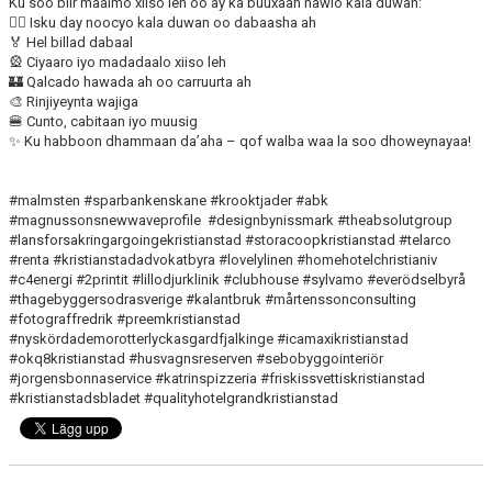
Ku soo biir maalmo xiiso leh oo ay ka buuxaan hawlo kala duwan:
🏊‍♂️ Isku day noocyo kala duwan oo dabaasha ah
🏅 Hel billad dabaal
🎡 Ciyaaro iyo madadaalo xiiso leh
🏰 Qalcado hawada ah oo carruurta ah
🎨 Rinjiyeynta wajiga
🍔 Cunto, cabitaan iyo muusig
✨ Ku habboon dhammaan da’aha – qof walba waa la soo dhoweynayaa!
#malmsten #sparbankenskane #krooktjader #abk
#magnussonsnewwaveprofile
#designbynissmark #theabsolutgroup
#lansforsakringargoingekristianstad #storacoopkristianstad #telarco
#renta #kristianstadadvokatbyra #lovelylinen #homehotelchristianiv
#c4energi #2printit #lillodjurklinik #clubhouse #sylvamo #everödselbyrå
#thagebyggersodrasverige #kalantbruk #mårtenssonconsulting
#fotograffredrik #preemkristianstad
#nyskördademorotterlyckasgardfjalkinge #icamaxikristianstad
#okq8kristianstad #husvagnsreserven #sebobyggointeriör
#jorgensbonnaservice #katrinspizzeria #friskissvettiskristianstad
#kristianstadsbladet #qualityhotelgrandkristianstad