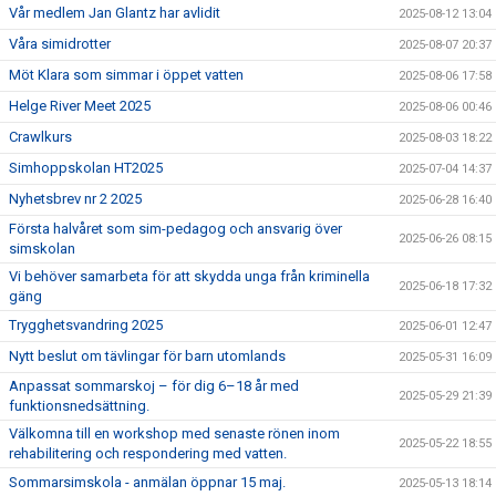
Vår medlem Jan Glantz har avlidit
2025-08-12 13:04
Våra simidrotter
2025-08-07 20:37
Möt Klara som simmar i öppet vatten
2025-08-06 17:58
Helge River Meet 2025
2025-08-06 00:46
Crawlkurs
2025-08-03 18:22
Simhoppskolan HT2025
2025-07-04 14:37
Nyhetsbrev nr 2 2025
2025-06-28 16:40
Första halvåret som sim-pedagog och ansvarig över
2025-06-26 08:15
simskolan
Vi behöver samarbeta för att skydda unga från kriminella
2025-06-18 17:32
gäng
Trygghetsvandring 2025
2025-06-01 12:47
Nytt beslut om tävlingar för barn utomlands
2025-05-31 16:09
Anpassat sommarskoj – för dig 6–18 år med
2025-05-29 21:39
funktionsnedsättning.
Välkomna till en workshop med senaste rönen inom
2025-05-22 18:55
rehabilitering och respondering med vatten.
Sommarsimskola - anmälan öppnar 15 maj.
2025-05-13 18:14