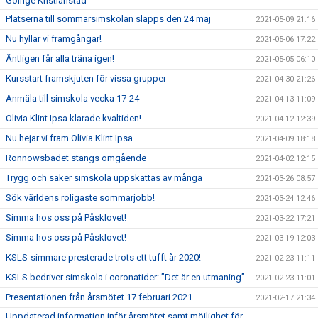
Göinge Kristianstad
Platserna till sommarsimskolan släpps den 24 maj
2021-05-09 21:16
Nu hyllar vi framgångar!
2021-05-06 17:22
Äntligen får alla träna igen!
2021-05-05 06:10
Kursstart framskjuten för vissa grupper
2021-04-30 21:26
Anmäla till simskola vecka 17-24
2021-04-13 11:09
Olivia Klint Ipsa klarade kvaltiden!
2021-04-12 12:39
Nu hejar vi fram Olivia Klint Ipsa
2021-04-09 18:18
Rönnowsbadet stängs omgående
2021-04-02 12:15
Trygg och säker simskola uppskattas av många
2021-03-26 08:57
Sök världens roligaste sommarjobb!
2021-03-24 12:46
Simma hos oss på Påsklovet!
2021-03-22 17:21
Simma hos oss på Påsklovet!
2021-03-19 12:03
KSLS-simmare presterade trots ett tufft år 2020!
2021-02-23 11:11
KSLS bedriver simskola i coronatider: ”Det är en utmaning”
2021-02-23 11:01
Presentationen från årsmötet 17 februari 2021
2021-02-17 21:34
Uppdaterad information inför årsmötet samt möjlighet för