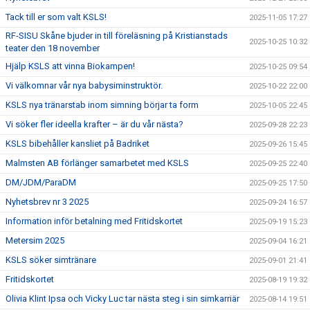
Tack till er som valt KSLS!
2025-11-05 17:27
RF-SISU Skåne bjuder in till föreläsning på Kristianstads
2025-10-25 10:32
teater den 18 november
Hjälp KSLS att vinna Biokampen!
2025-10-25 09:54
Vi välkomnar vår nya babysiminstruktör.
2025-10-22 22:00
KSLS nya tränarstab inom simning börjar ta form
2025-10-05 22:45
Vi söker fler ideella krafter – är du vår nästa?
2025-09-28 22:23
KSLS bibehåller kansliet på Badriket
2025-09-26 15:45
Malmsten AB förlänger samarbetet med KSLS
2025-09-25 22:40
DM/JDM/ParaDM
2025-09-25 17:50
Nyhetsbrev nr 3 2025
2025-09-24 16:57
Information inför betalning med Fritidskortet
2025-09-19 15:23
Metersim 2025
2025-09-04 16:21
KSLS söker simtränare
2025-09-01 21:41
Fritidskortet
2025-08-19 19:32
Olivia Klint Ipsa och Vicky Luc tar nästa steg i sin simkarriär
2025-08-14 19:51