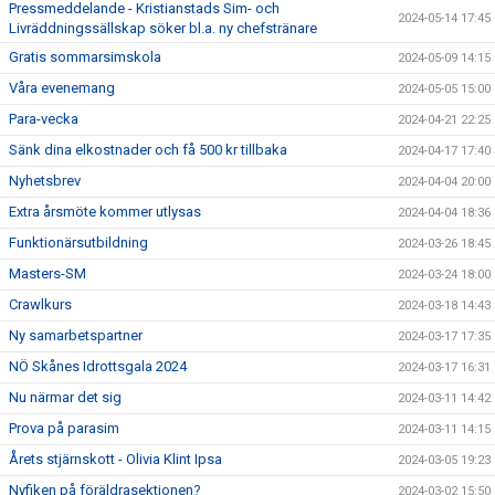
Pressmeddelande - Kristianstads Sim- och
2024-05-14 17:45
Livräddningssällskap söker bl.a. ny chefstränare
Gratis sommarsimskola
2024-05-09 14:15
Våra evenemang
2024-05-05 15:00
Para-vecka
2024-04-21 22:25
Sänk dina elkostnader och få 500 kr tillbaka
2024-04-17 17:40
Nyhetsbrev
2024-04-04 20:00
Extra årsmöte kommer utlysas
2024-04-04 18:36
Funktionärsutbildning
2024-03-26 18:45
Masters-SM
2024-03-24 18:00
Crawlkurs
2024-03-18 14:43
Ny samarbetspartner
2024-03-17 17:35
NÖ Skånes Idrottsgala 2024
2024-03-17 16:31
Nu närmar det sig
2024-03-11 14:42
Prova på parasim
2024-03-11 14:15
Årets stjärnskott - Olivia Klint Ipsa
2024-03-05 19:23
Nyfiken på föräldrasektionen?
2024-03-02 15:50