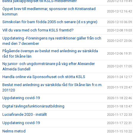
Bästa julklappstipset till KSLS-medlemmen!
2020-12-13 19:49
Öppet brev till medlemmar, sponsorer och Kristianstad
2020-12-12 16:42
kommun
Simskolan för barn födda 2005 och senare (d.v.s yngre)
2020-12-10 06:09
Vill du vara med och forma KSLS framtid?
2020-12-08 19:03
Uppdatering -Föreningens nya restriktioner gäller från och
2020-12-07 23:06
med den 7 december
Pågående översyn av beslut med anledning av särskilda
2020-12-06 19:31
råd för Skåne län
Ny junior- och ungdomstränare på väg efter Alexander
2020-12-01 17:05
Almeida Sundell
Handla online via Sponsorhuset och stötta KSLS
2020-11-24 12:17
Beslut med anledning av särskilda råd för Skåne län fr.o.m.
2020-11-19 23:47
201120
Uppdatering covid-19
2020-11-18 22:46
Digital tävlingsfunktionärsutbildning
2020-11-18 13:47
Luciafirande 2020 - inställt
2020-11-17 22:33
Uppdatering covid-19
2020-11-17 22:31
Nelms metod
2020-11-15 10:22