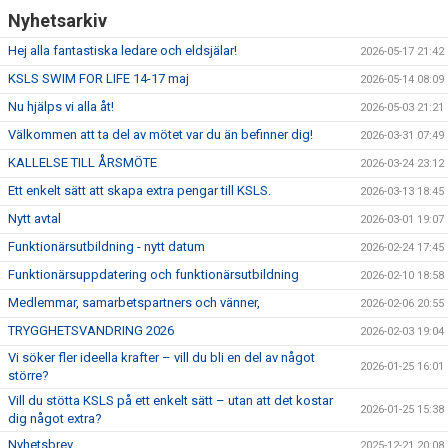
Nyhetsarkiv
Hej alla fantastiska ledare och eldsjälar!
2026-05-17 21:42
KSLS SWIM FOR LIFE 14-17 maj
2026-05-14 08:09
Nu hjälps vi alla åt!
2026-05-03 21:21
Välkommen att ta del av mötet var du än befinner dig!
2026-03-31 07:49
KALLELSE TILL ÅRSMÖTE
2026-03-24 23:12
Ett enkelt sätt att skapa extra pengar till KSLS.
2026-03-13 18:45
Nytt avtal
2026-03-01 19:07
Funktionärsutbildning - nytt datum
2026-02-24 17:45
Funktionärsuppdatering och funktionärsutbildning
2026-02-10 18:58
Medlemmar, samarbetspartners och vänner,
2026-02-06 20:55
TRYGGHETSVANDRING 2026
2026-02-03 19:04
Vi söker fler ideella krafter – vill du bli en del av något
2026-01-25 16:01
större?
Vill du stötta KSLS på ett enkelt sätt – utan att det kostar
2026-01-25 15:38
dig något extra?
Nyhetsbrev
2025-12-21 20:08