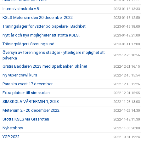
2023-01-17 21:27
Intensivsimskola v.8
2023-01-16 13:33
KSLS Metersim den 20 december 2022
2023-01-15 12:50
Träningsläger för vattenpolospelare i Badriket
2023-01-13 18:00
Nytt år och nya möjligheter att stötta KSLS!
2023-01-12 21:00
Träningsläger i Stenungsund
2023-01-11 17:00
Översyn av föreningens stadgar - ytterligare möjlighet att
2022-12-26 10:56
påverka
Gratis Baddaren 2023 med Sparbanken Skåne!
2022-12-21 16:15
Ny vuxencrawl kurs
2022-12-15 15:54
Parasim event 17 december
2022-12-13 12:26
Extra platser till simskolan
2022-12-01 15:55
SIMSKOLA VÅRTERMIN 1, 2023
2022-11-28 13:03
Metersim 2 - 20 december 2022
2022-11-23 14:30
Stötta KSLS via Gräsroten
2022-11-12 11:30
Nyhetsbrev
2022-11-06 20:00
YGP 2022
2022-10-31 19:24