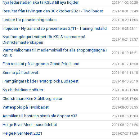
Nya ledarstaben ska ta KSLS till nya höjder
2021-11-02 20:20
Resultat från tävlingen den 30 oktober 2021 - Tivolibadet
2021-10-31 09:49
Ledare för parasimning sökes
2021-10-29 11:04
Inbjudan - Ny tränarstab presenteras 2/11 - Träning inställd
2021-10-25 23:11
Nya framgångar i vattnet för KSLS-simmare på
2021-10-24 21:37
Distriktsmästerskapen
Varmt välkomna till medlemskväll för alla shoppingsugna i
2021-10-19 16:21
KSLS
Fina resultat på Ungdoms Grand Prix i Lund
2021-10-17 18:50
Simma på höstlovet
2021-10-11 11:18
Framgångar i både Perstorp och Budapest
2021-10-10 20:19
Ny chefstränare sökes
2021-10-06 12:00
Chefstränare Kim Ståhlberg slutar
2021-10-05 17:06
Vattenpolo på Tivolibadet
2021-08-30 08:35
Anmälan till höstens simskola öppnar v33
2021-08-15 19:03
Helge River Meet - succédebut
2021-08-12 21:26
Helge River Meet 2021
2021-07-27 11:29