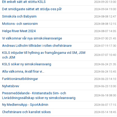
Ett enkelt sätt att stötta KSLS
2024-09-20 13:00
Det smidigaste sättet att stödja oss på!
2024-09-04 19:00
Simskola och Babysim
2024-08-08 12:47
Motions- och seniorsim
2024-08-08 12:15
Helge River Meet 2024
2024-08-07 14:05
Vi välkomnar vår nya simskoleansvarige
2024-07-30 21:45
Andreas Lidholm tillträder i rollen chefstränare
2024-07-19 17:30
KSLS inbjuder till hyllning av framgångarna vid SM, JSM
2024-07-07 10:40
och JEM
KSLS söker ny simskoleansvarig
2024-06-24 21:35
Alla välkomna, ikväll firar vi…
2024-06-24 15:45
Funktionärsutbildningar
2024-06-23 14:10
Nyhetsbrev
2024-06-23 13:00
Pressmeddelande - Kristianstads Sim- och
2024-06-18 08:00
Livräddningssällskap söker ny simskoleansvarig
Ny MedlemsApp - SportAdmin
2024-06-07 17:15
Chefstränare och kanslist sökes
2024-05-14 18:45