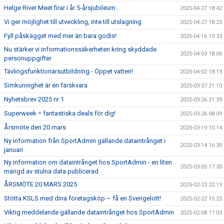
Helge River Meet firar i år 5-årsjubileum.
2025-04-27 18:42
Vi ger möjlighet till utveckling, inte till utslagning
2025-04-27 18:23
Fyll påskägget med mer än bara godis!
2025-04-16 19:33
Nu stärker vi informationssäkerheten kring skyddade
2025-04-03 18:06
personuppgifter
Tävlingsfunktionärsutbildning - Öppet vatten!
2025-04-02 18:19
Simkunnighet är en färskvara
2025-03-27 21:10
Nyhetsbrev 2025 nr 1
2025-03-26 21:39
Superweek = fantastiska deals för dig!
2025-03-26 08:09
Årsmöte den 20 mars
2025-03-19 10:14
Ny information från SportAdmin gällande dataintrånget i
2025-03-14 16:30
januari
Ny information om dataintrånget hos SportAdmin - en liten
2025-03-05 17:30
mängd av stulna data publicerad
ÅRSMÖTE 20 MARS 2025
2025-02-23 22:19
Stötta KSLS med dina företagsköp – få en Sverigelott!
2025-02-22 15:25
Viktig meddelande gällande dataintrånget hos SportAdmin
2025-02-08 17:03