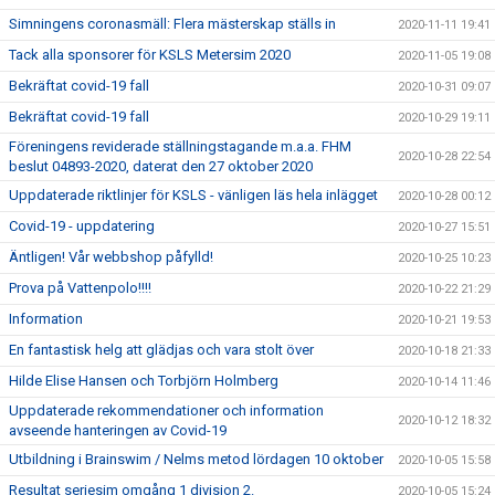
Simningens coronasmäll: Flera mästerskap ställs in
2020-11-11 19:41
Tack alla sponsorer för KSLS Metersim 2020
2020-11-05 19:08
Bekräftat covid-19 fall
2020-10-31 09:07
Bekräftat covid-19 fall
2020-10-29 19:11
Föreningens reviderade ställningstagande m.a.a. FHM
2020-10-28 22:54
beslut 04893-2020, daterat den 27 oktober 2020
Uppdaterade riktlinjer för KSLS - vänligen läs hela inlägget
2020-10-28 00:12
Covid-19 - uppdatering
2020-10-27 15:51
Äntligen! Vår webbshop påfylld!
2020-10-25 10:23
Prova på Vattenpolo!!!!
2020-10-22 21:29
Information
2020-10-21 19:53
En fantastisk helg att glädjas och vara stolt över
2020-10-18 21:33
Hilde Elise Hansen och Torbjörn Holmberg
2020-10-14 11:46
Uppdaterade rekommendationer och information
2020-10-12 18:32
avseende hanteringen av Covid-19
Utbildning i Brainswim / Nelms metod lördagen 10 oktober
2020-10-05 15:58
Resultat seriesim omgång 1 division 2.
2020-10-05 15:24