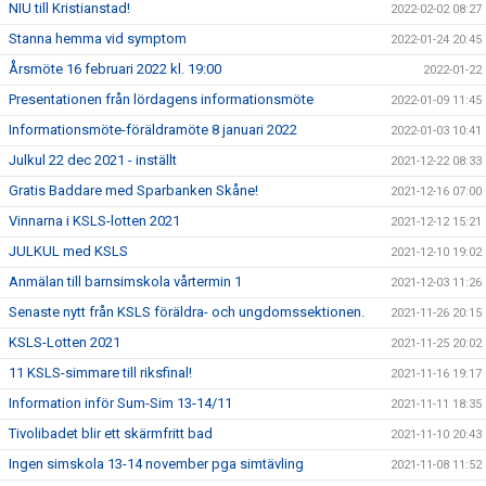
NIU till Kristianstad!
2022-02-02 08:27
Stanna hemma vid symptom
2022-01-24 20:45
Årsmöte 16 februari 2022 kl. 19:00
2022-01-22
Presentationen från lördagens informationsmöte
2022-01-09 11:45
Informationsmöte-föräldramöte 8 januari 2022
2022-01-03 10:41
Julkul 22 dec 2021 - inställt
2021-12-22 08:33
Gratis Baddare med Sparbanken Skåne!
2021-12-16 07:00
Vinnarna i KSLS-lotten 2021
2021-12-12 15:21
JULKUL med KSLS
2021-12-10 19:02
Anmälan till barnsimskola vårtermin 1
2021-12-03 11:26
Senaste nytt från KSLS föräldra- och ungdomssektionen.
2021-11-26 20:15
KSLS-Lotten 2021
2021-11-25 20:02
11 KSLS-simmare till riksfinal!
2021-11-16 19:17
Information inför Sum-Sim 13-14/11
2021-11-11 18:35
Tivolibadet blir ett skärmfritt bad
2021-11-10 20:43
Ingen simskola 13-14 november pga simtävling
2021-11-08 11:52