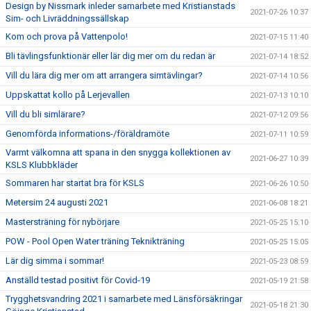
Design by Nissmark inleder samarbete med Kristianstads
2021-07-26 10:37
Sim- och Livräddningssällskap
Kom och prova på Vattenpolo!
2021-07-15 11:40
Bli tävlingsfunktionär eller lär dig mer om du redan är
2021-07-14 18:52
Vill du lära dig mer om att arrangera simtävlingar?
2021-07-14 10:56
Uppskattat kollo på Lerjevallen
2021-07-13 10:10
Vill du bli simlärare?
2021-07-12 09:56
Genomförda informations-/föräldramöte
2021-07-11 10:59
Varmt välkomna att spana in den snygga kollektionen av
2021-06-27 10:39
KSLS Klubbkläder
Sommaren har startat bra för KSLS
2021-06-26 10:50
Metersim 24 augusti 2021
2021-06-08 18:21
Mastersträning för nybörjare
2021-05-25 15:10
POW - Pool Open Water träning Teknikträning
2021-05-25 15:05
Lär dig simma i sommar!
2021-05-23 08:59
Anställd testad positivt för Covid-19
2021-05-19 21:58
Trygghetsvandring 2021 i samarbete med Länsförsäkringar
2021-05-18 21:30