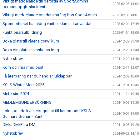
Viktigt meddelande till berörda av SportAdmins
2025-02-05 14:04
personuppgiftsincident.
Viktigt meddelande om dataintrång hos SportAdmin
2025-02-05 14:01
Sponsorhuset har aldrig varit enklare att använda!
2025-02-04 17:49
Funktionärsutbildning
2025-01-04 18:00
Boka plats till vårens crawl kurs
2024-12-29 21:30
Boka din plats i simskolan idag
2024-12-28 11:40
Nyhetsbrev
2024-12-20 14:48
Kom och fira med oss!
2024-12-17 12:07
Få återbäring när du handlar julklappar!
2024-12-09 18:00
KSLS Winter Meet 2025
2024-12-01 12:45
Metersim 2024
2024-11-14 19:40
MEDLEMSUNDERSÖKNING
2024-10-09 19:30
Lokalodlade kvalitets-granar till kanon-pris! KSLS +
2024-10-07 19:00
Gunnars Granar = Sant
DM/JDM/Para DM
2024-10-03 19:20
Nyhetsbrev
2024-09-29 14:15