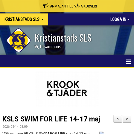
ANMÄLAN TILL VÅRA KURSER!
KRISTIANSTADS SLS
LOGGA IN
Kristianstads SLS
Vi, tillsammans
HEM
NYHETER
OM KLUBBEN
SKAPA MEDLEMSKONTO/BOKA PLATS
KSLS SWIM FOR LIFE 14-17 maj
<
>
KSLS WEBBSHOP
2026-05-14 08:09
Välkommen till KSLS SWIM FOR LIFE den 14-17 maj.