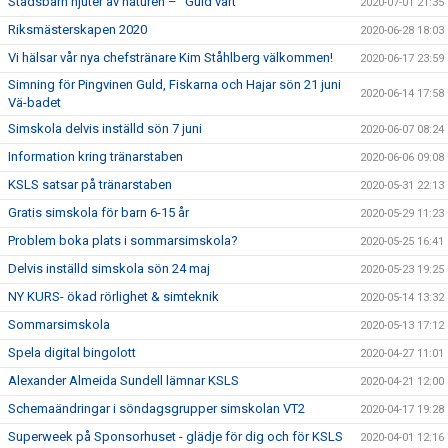
Stadsbarn njuter av naturen – ”Guld värt”
2020-07-01 21:35
Riksmästerskapen 2020
2020-06-28 18:03
Vi hälsar vår nya chefstränare Kim Ståhlberg välkommen!
2020-06-17 23:59
Simning för Pingvinen Guld, Fiskarna och Hajar sön 21 juni
2020-06-14 17:58
Vä-badet
Simskola delvis inställd sön 7 juni
2020-06-07 08:24
Information kring tränarstaben
2020-06-06 09:08
KSLS satsar på tränarstaben
2020-05-31 22:13
Gratis simskola för barn 6-15 år
2020-05-29 11:23
Problem boka plats i sommarsimskola?
2020-05-25 16:41
Delvis inställd simskola sön 24 maj
2020-05-23 19:25
NY KURS- ökad rörlighet & simteknik
2020-05-14 13:32
Sommarsimskola
2020-05-13 17:12
Spela digital bingolott
2020-04-27 11:01
Alexander Almeida Sundell lämnar KSLS
2020-04-21 12:00
Schemaändringar i söndagsgrupper simskolan VT2
2020-04-17 19:28
Superweek på Sponsorhuset - glädje för dig och för KSLS
2020-04-01 12:16