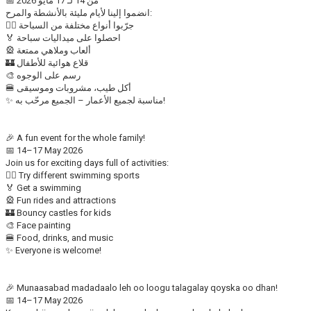
📅 من 14 لـ 17 مايو 2026
انضموا إلينا لأيام مليئة بالأنشطة والمرح:
🏊‍♂️ جرّبوا أنواع مختلفة من السباحة
🏅 احصلوا على ميداليات سباحة
🎡 ألعاب وملاهي ممتعة
🏰 قلاع هوائية للأطفال
🎨 رسم على الوجوه
🍔 أكل طيب، مشروبات وموسيقى
✨ مناسبة لجميع الأعمار – الجميع مرحّب به!
🎉 A fun event for the whole family!
📅 14–17 May 2026
Join us for exciting days full of activities:
🏊‍♂️ Try different swimming sports
🏅 Get a swimming
🎡 Fun rides and attractions
🏰 Bouncy castles for kids
🎨 Face painting
🍔 Food, drinks, and music
✨ Everyone is welcome!
🎉 Munaasabad madadaalo leh oo loogu talagalay qoyska oo dhan!
📅 14–17 May 2026