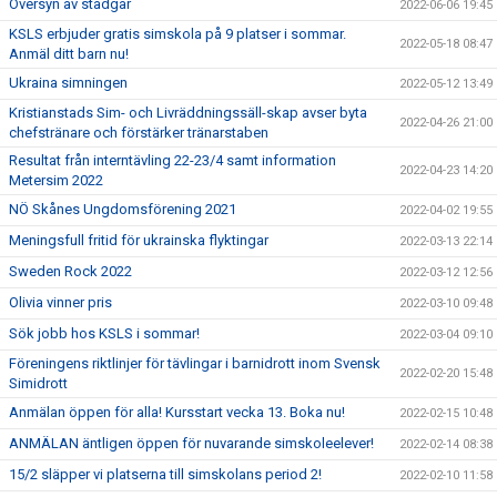
Översyn av stadgar
2022-06-06 19:45
KSLS erbjuder gratis simskola på 9 platser i sommar.
2022-05-18 08:47
Anmäl ditt barn nu!
Ukraina simningen
2022-05-12 13:49
Kristianstads Sim- och Livräddningssäll-skap avser byta
2022-04-26 21:00
chefstränare och förstärker tränarstaben
Resultat från interntävling 22-23/4 samt information
2022-04-23 14:20
Metersim 2022
NÖ Skånes Ungdomsförening 2021
2022-04-02 19:55
Meningsfull fritid för ukrainska flyktingar
2022-03-13 22:14
Sweden Rock 2022
2022-03-12 12:56
Olivia vinner pris
2022-03-10 09:48
Sök jobb hos KSLS i sommar!
2022-03-04 09:10
Föreningens riktlinjer för tävlingar i barnidrott inom Svensk
2022-02-20 15:48
Simidrott
Anmälan öppen för alla! Kursstart vecka 13. Boka nu!
2022-02-15 10:48
ANMÄLAN äntligen öppen för nuvarande simskoleelever!
2022-02-14 08:38
15/2 släpper vi platserna till simskolans period 2!
2022-02-10 11:58