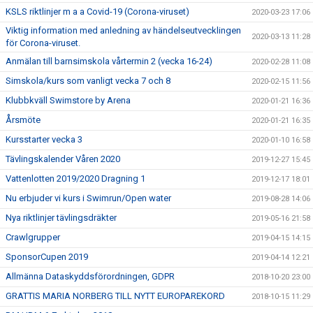
KSLS riktlinjer m a a Covid-19 (Corona-viruset)
2020-03-23 17:06
Viktig information med anledning av händelseutvecklingen
2020-03-13 11:28
för Corona-viruset.
Anmälan till barnsimskola vårtermin 2 (vecka 16-24)
2020-02-28 11:08
Simskola/kurs som vanligt vecka 7 och 8
2020-02-15 11:56
Klubbkväll Swimstore by Arena
2020-01-21 16:36
Årsmöte
2020-01-21 16:35
Kursstarter vecka 3
2020-01-10 16:58
Tävlingskalender Våren 2020
2019-12-27 15:45
Vattenlotten 2019/2020 Dragning 1
2019-12-17 18:01
Nu erbjuder vi kurs i Swimrun/Open water
2019-08-28 14:06
Nya riktlinjer tävlingsdräkter
2019-05-16 21:58
Crawlgrupper
2019-04-15 14:15
SponsorCupen 2019
2019-04-14 12:21
Allmänna Dataskyddsförordningen, GDPR
2018-10-20 23:00
GRATTIS MARIA NORBERG TILL NYTT EUROPAREKORD
2018-10-15 11:29