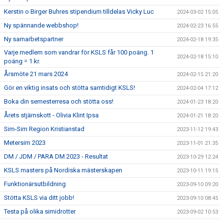
Kerstin o Birger Buhres stipendium tilldelas Vicky Luc
2024-03-02 15:05
Ny spännande webbshop!
2024-02-23 16:55
Ny samarbetspartner
2024-02-18 19:35
Varje medlem som vandrar för KSLS får 100 poäng. 1
2024-02-18 15:10
poäng = 1 kr.
Årsmöte 21 mars 2024
2024-02-15 21:20
Gör en viktig insats och stötta samtidigt KSLS!
2024-02-04 17:12
Boka din semesterresa och stötta oss!
2024-01-23 18:20
Årets stjärnskott - Olivia Klint Ipsa
2024-01-21 18:20
Sim-Sim Region Kristianstad
2023-11-12 19:43
Metersim 2023
2023-11-01 21:35
DM / JDM / PARA DM 2023 - Resultat
2023-10-29 12:24
KSLS masters på Nordiska mästerskapen
2023-10-11 19:15
Funktionärsutbildning
2023-09-10 09:20
Stötta KSLS via ditt jobb!
2023-09-10 08:45
Testa på olika simidrotter
2023-09-02 10:53