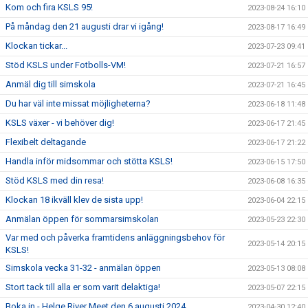
Kom och fira KSLS 95!
2023-08-24 16:10
På måndag den 21 augusti drar vi igång!
2023-08-17 16:49
Klockan tickar...
2023-07-23 09:41
Stöd KSLS under Fotbolls-VM!
2023-07-21 16:57
Anmäl dig till simskola
2023-07-21 16:45
Du har väl inte missat möjligheterna?
2023-06-18 11:48
KSLS växer - vi behöver dig!
2023-06-17 21:45
Flexibelt deltagande
2023-06-17 21:22
Handla inför midsommar och stötta KSLS!
2023-06-15 17:50
Stöd KSLS med din resa!
2023-06-08 16:35
Klockan 18 ikväll klev de sista upp!
2023-06-04 22:15
Anmälan öppen för sommarsimskolan
2023-05-23 22:30
Var med och påverka framtidens anläggningsbehov för
2023-05-14 20:15
KSLS!
Simskola vecka 31-32 - anmälan öppen
2023-05-13 08:08
Stort tack till alla er som varit delaktiga!
2023-05-07 22:15
Boka in - Helge River Meet den 6 augusti 2024.
2023-04-30 12:40