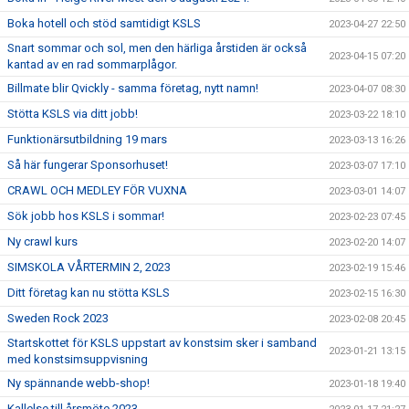
Boka hotell och stöd samtidigt KSLS
2023-04-27 22:50
Snart sommar och sol, men den härliga årstiden är också
2023-04-15 07:20
kantad av en rad sommarplågor.
Billmate blir Qvickly - samma företag, nytt namn!
2023-04-07 08:30
Stötta KSLS via ditt jobb!
2023-03-22 18:10
Funktionärsutbildning 19 mars
2023-03-13 16:26
Så här fungerar Sponsorhuset!
2023-03-07 17:10
CRAWL OCH MEDLEY FÖR VUXNA
2023-03-01 14:07
Sök jobb hos KSLS i sommar!
2023-02-23 07:45
Ny crawl kurs
2023-02-20 14:07
SIMSKOLA VÅRTERMIN 2, 2023
2023-02-19 15:46
Ditt företag kan nu stötta KSLS
2023-02-15 16:30
Sweden Rock 2023
2023-02-08 20:45
Startskottet för KSLS uppstart av konstsim sker i samband
2023-01-21 13:15
med konstsimsuppvisning
Ny spännande webb-shop!
2023-01-18 19:40
Kallelse till årsmöte 2023