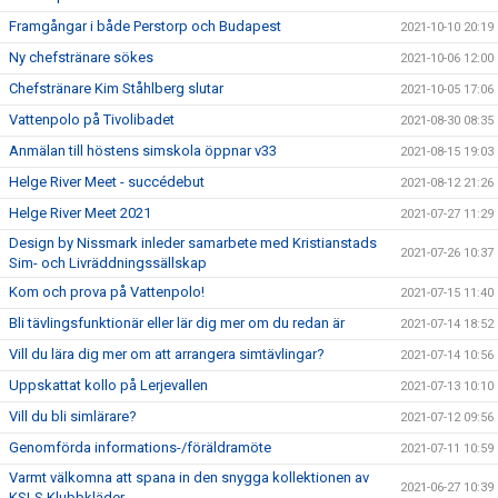
Framgångar i både Perstorp och Budapest
2021-10-10 20:19
Ny chefstränare sökes
2021-10-06 12:00
Chefstränare Kim Ståhlberg slutar
2021-10-05 17:06
Vattenpolo på Tivolibadet
2021-08-30 08:35
Anmälan till höstens simskola öppnar v33
2021-08-15 19:03
Helge River Meet - succédebut
2021-08-12 21:26
Helge River Meet 2021
2021-07-27 11:29
Design by Nissmark inleder samarbete med Kristianstads
2021-07-26 10:37
Sim- och Livräddningssällskap
Kom och prova på Vattenpolo!
2021-07-15 11:40
Bli tävlingsfunktionär eller lär dig mer om du redan är
2021-07-14 18:52
Vill du lära dig mer om att arrangera simtävlingar?
2021-07-14 10:56
Uppskattat kollo på Lerjevallen
2021-07-13 10:10
Vill du bli simlärare?
2021-07-12 09:56
Genomförda informations-/föräldramöte
2021-07-11 10:59
Varmt välkomna att spana in den snygga kollektionen av
2021-06-27 10:39
KSLS Klubbkläder