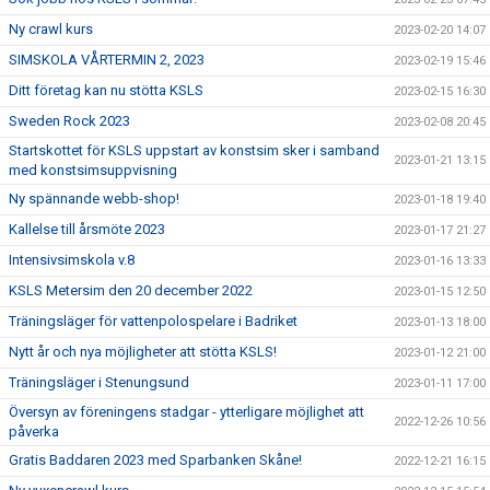
Ny crawl kurs
2023-02-20 14:07
SIMSKOLA VÅRTERMIN 2, 2023
2023-02-19 15:46
Ditt företag kan nu stötta KSLS
2023-02-15 16:30
Sweden Rock 2023
2023-02-08 20:45
Startskottet för KSLS uppstart av konstsim sker i samband
2023-01-21 13:15
med konstsimsuppvisning
Ny spännande webb-shop!
2023-01-18 19:40
Kallelse till årsmöte 2023
2023-01-17 21:27
Intensivsimskola v.8
2023-01-16 13:33
KSLS Metersim den 20 december 2022
2023-01-15 12:50
Träningsläger för vattenpolospelare i Badriket
2023-01-13 18:00
Nytt år och nya möjligheter att stötta KSLS!
2023-01-12 21:00
Träningsläger i Stenungsund
2023-01-11 17:00
Översyn av föreningens stadgar - ytterligare möjlighet att
2022-12-26 10:56
påverka
Gratis Baddaren 2023 med Sparbanken Skåne!
2022-12-21 16:15