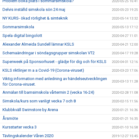
Problem boka plats i sommarsimskola?
2020-05-25 16:41
Delvis inställd simskola sön 24 maj
2020-05-23 19:25
NY KURS- ökad rörlighet & simteknik
2020-05-14 13:32
Sommarsimskola
2020-05-13 17:12
Spela digital bingolott
2020-04-27 11:01
Alexander Almeida Sundell lämnar KSLS
2020-04-21 12:00
Schemaändringar i söndagsgrupper simskolan VT2
2020-04-17 19:28
Superweek på Sponsorhuset - glädje för dig och för KSLS
2020-04-01 12:16
KSLS riktlinjer m a a Covid-19 (Corona-viruset)
2020-03-23 17:06
Viktig information med anledning av händelseutvecklingen
2020-03-13 11:28
för Corona-viruset.
Anmälan till barnsimskola vårtermin 2 (vecka 16-24)
2020-02-28 11:08
Simskola/kurs som vanligt vecka 7 och 8
2020-02-15 11:56
Klubbkväll Swimstore by Arena
2020-01-21 16:36
Årsmöte
2020-01-21 16:35
Kursstarter vecka 3
2020-01-10 16:58
Tävlingskalender Våren 2020
2019-12-27 15:45