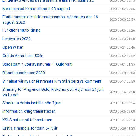
En del av Sveriges bästa simmare finns i Kristianstad
2020-08-07 08:15
Metersim på Kantarellbadet 23 augusti
2020-08-07 07:36
Föräldramöte och informationsmöte söndagen den 16
2020-08-06 20:59
augusti 2020
Funktionärsutbildning
2020-08-05 22:26
Lerjevallen 2020
2020-07-23 21:58
Open Water
2020-07-21 20:46
Grattis Anna-Lena 50 år
2020-07-02 17:52
Stadsbarn njuter av naturen – ”Guld värt”
2020-07-01 21:35
Riksmästerskapen 2020
2020-06-28 18:03
Vi hälsar vår nya chefstränare Kim Ståhlberg välkommen!
2020-06-17 23:59
Simning för Pingvinen Guld, Fiskarna och Hajar sön 21 juni
2020-06-14 17:58
Vä-badet
Simskola delvis inställd sön 7 juni
2020-06-07 08:24
Information kring tränarstaben
2020-06-06 09:08
KSLS satsar på tränarstaben
2020-05-31 22:13
Gratis simskola för barn 6-15 år
2020-05-29 11:23