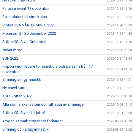
Ny vuxencrawl kurs
2022-12-15 15:54
Parasim event 17 december
2022-12-13 12:26
Extra platser till simskolan
2022-12-01 15:55
SIMSKOLA VÅRTERMIN 1, 2023
2022-11-28 13:03
Metersim 2 - 20 december 2022
2022-11-23 14:30
Stötta KSLS via Gräsroten
2022-11-12 11:30
Nyhetsbrev
2022-11-06 20:00
YGP 2022
2022-10-31 19:24
Filippa Fridh ledare för simskola och parasim från 17
2022-10-24 21:14
november
Simning antigymnastik
2022-10-13 14:21
Ny crawl kurs
2022-10-11 13:57
KSLS-lotten 2022
2022-10-07 08:10
Alla som älskar vatten och vill njuta av simningen
2022-10-06 15:13
Stötta KSLS via ditt jobb!
2022-10-04 19:00
Trogen samarbetspartner förlänger!
2022-09-29 00:30
Simning och antigymnastik
2022-08-23 13:52