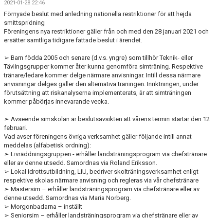
2021-01-28 22:46
BLI PARTNER
Förnyade beslut med anledning nationella restriktioner för att hejda
smittspridning
JOBBA HOS OSS!
Föreningens nya restriktioner gäller från och med den 28 januari 2021 och
ersätter samtliga tidigare fattade beslut i ärendet.
FÖRÄLDER
➢ Barn födda 2005 och senare (d.v.s. yngre) som tillhör Teknik- eller
Tävlingsgrupper kommer åter kunna genomföra simträning. Respektive
FUNKTIONÄR
tränare/ledare kommer delge närmare anvisningar. Intill dessa närmare
anvisningar delges gäller den alternativa träningen. Inriktningen, under
förutsättning att riskanalyserna implementerats, är att simträningen
VÅRA TÄVLINGAR
kommer påbörjas innevarande vecka.
VÅRA EVENEMANG
➢ Avseende simskolan är beslutsavsikten att vårens termin startar den 12
februari.
Vad avser föreningens övriga verksamhet gäller följande intill annat
VERKSAMHETSHANDBOK
meddelas (alfabetisk ordning):
➢ Livräddningsgruppen - erhåller landsträningsprogram via chefstränare
KSLS FOR UKRAINE
eller av denne utsedd. Samordnas via Roland Eriksson.
➢ Lokal Idrottsutbildning, LIU, bedriver skolträningsverksamhet enligt
WALL OF MEMORIES
respektive skolas närmare anvisning och regleras via vår chefstränare
➢ Mastersim – erhåller landsträningsprogram via chefstränare eller av
denne utsedd. Samordnas via Maria Norberg.
➢ Morgonbadarna – inställt
➢ Seniorsim – erhåller landsträningsprogram via chefstränare eller av