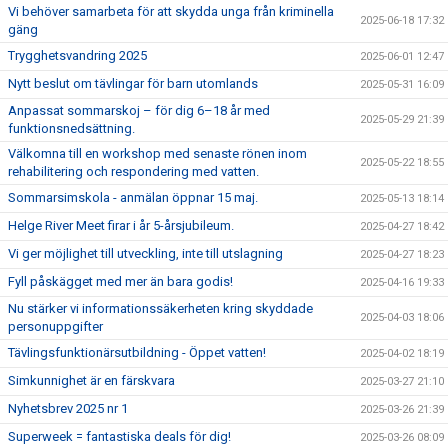
Vi behöver samarbeta för att skydda unga från kriminella
2025-06-18 17:32
gäng
Trygghetsvandring 2025
2025-06-01 12:47
Nytt beslut om tävlingar för barn utomlands
2025-05-31 16:09
Anpassat sommarskoj – för dig 6–18 år med
2025-05-29 21:39
funktionsnedsättning.
Välkomna till en workshop med senaste rönen inom
2025-05-22 18:55
rehabilitering och respondering med vatten.
Sommarsimskola - anmälan öppnar 15 maj.
2025-05-13 18:14
Helge River Meet firar i år 5-årsjubileum.
2025-04-27 18:42
Vi ger möjlighet till utveckling, inte till utslagning
2025-04-27 18:23
Fyll påskägget med mer än bara godis!
2025-04-16 19:33
Nu stärker vi informationssäkerheten kring skyddade
2025-04-03 18:06
personuppgifter
Tävlingsfunktionärsutbildning - Öppet vatten!
2025-04-02 18:19
Simkunnighet är en färskvara
2025-03-27 21:10
Nyhetsbrev 2025 nr 1
2025-03-26 21:39
Superweek = fantastiska deals för dig!
2025-03-26 08:09