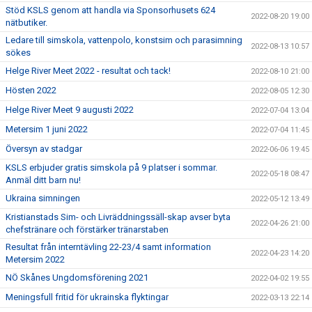
Stöd KSLS genom att handla via Sponsorhusets 624
2022-08-20 19:00
nätbutiker.
Ledare till simskola, vattenpolo, konstsim och parasimning
2022-08-13 10:57
sökes
Helge River Meet 2022 - resultat och tack!
2022-08-10 21:00
Hösten 2022
2022-08-05 12:30
Helge River Meet 9 augusti 2022
2022-07-04 13:04
Metersim 1 juni 2022
2022-07-04 11:45
Översyn av stadgar
2022-06-06 19:45
KSLS erbjuder gratis simskola på 9 platser i sommar.
2022-05-18 08:47
Anmäl ditt barn nu!
Ukraina simningen
2022-05-12 13:49
Kristianstads Sim- och Livräddningssäll-skap avser byta
2022-04-26 21:00
chefstränare och förstärker tränarstaben
Resultat från interntävling 22-23/4 samt information
2022-04-23 14:20
Metersim 2022
NÖ Skånes Ungdomsförening 2021
2022-04-02 19:55
Meningsfull fritid för ukrainska flyktingar
2022-03-13 22:14