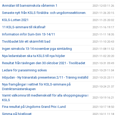
Anmälan till barnsimskola vårtermin 1
2021-12-03 11:26
Senaste nytt från KSLS föräldra- och ungdomssektionen.
2021-11-26 20:15
KSLS-Lotten 2021
2021-11-25 20:02
11 KSLS-simmare till riksfinal!
2021-11-16 19:17
Information inför Sum-Sim 13-14/11
2021-11-11 18:35
Tivolibadet blir ett skärmfritt bad
2021-11-10 20:43
Ingen simskola 13-14 november pga simtävling
2021-11-08 11:52
Nya ledarstaben ska ta KSLS till nya höjder
2021-11-02 20:20
Resultat från tävlingen den 30 oktober 2021 - Tivolibadet
2021-10-31 09:49
Ledare för parasimning sökes
2021-10-29 11:04
Inbjudan - Ny tränarstab presenteras 2/11 - Träning inställd
2021-10-25 23:11
Nya framgångar i vattnet för KSLS-simmare på
2021-10-24 21:37
Distriktsmästerskapen
Varmt välkomna till medlemskväll för alla shoppingsugna i
2021-10-19 16:21
KSLS
Fina resultat på Ungdoms Grand Prix i Lund
2021-10-17 18:50
Simma på höstlovet
2021-10-11 11:18