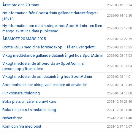
Årsmöte den 20 mars
2025-03-19 10:14
Ny information från SportAdmin gällande dataintrånget i
2025-03-14 16:30
januari
Ny information om dataintrånget hos SportAdmin - en liten
2025-03-05 17:30
mängd av stulna data publicerad
ÅRSMÖTE 20 MARS 2025
2025-02-23 22:19
Stötta KSLS med dina företagsköp – få en Sverigelott!
2025-02-22 15:25
Viktig meddelande gällande dataintrånget hos SportAdmin
2025-02-08 17:03
Viktigt meddelande till berörda av SportAdmins
2025-02-05 14:04
personuppgiftsincident.
Viktigt meddelande om dataintrång hos SportAdmin
2025-02-05 14:01
Sponsorhuset har aldrig varit enklare att använda!
2025-02-04 17:49
Funktionärsutbildning
2025-01-04 18:00
Boka plats till vårens crawl kurs
2024-12-29 21:30
Boka din plats i simskolan idag
2024-12-28 11:40
Nyhetsbrev
2024-12-20 14:48
Kom och fira med oss!
2024-12-17 12:07