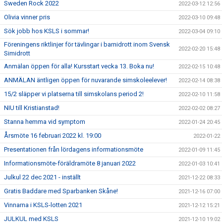
Sweden Rock 2022
2022-03-12 12:56
Olivia vinner pris
2022-03-10 09:48
Sök jobb hos KSLS i sommar!
2022-03-04 09:10
Föreningens riktlinjer för tävlingar i barnidrott inom Svensk
2022-02-20 15:48
Simidrott
Anmälan öppen för alla! Kursstart vecka 13. Boka nu!
2022-02-15 10:48
ANMÄLAN äntligen öppen för nuvarande simskoleelever!
2022-02-14 08:38
15/2 släpper vi platserna till simskolans period 2!
2022-02-10 11:58
NIU till Kristianstad!
2022-02-02 08:27
Stanna hemma vid symptom
2022-01-24 20:45
Årsmöte 16 februari 2022 kl. 19:00
2022-01-22
Presentationen från lördagens informationsmöte
2022-01-09 11:45
Informationsmöte-föräldramöte 8 januari 2022
2022-01-03 10:41
Julkul 22 dec 2021 - inställt
2021-12-22 08:33
Gratis Baddare med Sparbanken Skåne!
2021-12-16 07:00
Vinnarna i KSLS-lotten 2021
2021-12-12 15:21
JULKUL med KSLS
2021-12-10 19:02