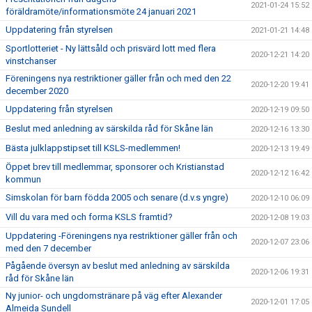
2021-01-24 15:52
föräldramöte/informationsmöte 24 januari 2021
Uppdatering från styrelsen
2021-01-21 14:48
Sportlotteriet - Ny lättsåld och prisvärd lott med flera
2020-12-21 14:20
vinstchanser
Föreningens nya restriktioner gäller från och med den 22
2020-12-20 19:41
december 2020
Uppdatering från styrelsen
2020-12-19 09:50
Beslut med anledning av särskilda råd för Skåne län
2020-12-16 13:30
Bästa julklappstipset till KSLS-medlemmen!
2020-12-13 19:49
Öppet brev till medlemmar, sponsorer och Kristianstad
2020-12-12 16:42
kommun
Simskolan för barn födda 2005 och senare (d.v.s yngre)
2020-12-10 06:09
Vill du vara med och forma KSLS framtid?
2020-12-08 19:03
Uppdatering -Föreningens nya restriktioner gäller från och
2020-12-07 23:06
med den 7 december
Pågående översyn av beslut med anledning av särskilda
2020-12-06 19:31
råd för Skåne län
Ny junior- och ungdomstränare på väg efter Alexander
2020-12-01 17:05
Almeida Sundell