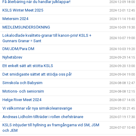
Få återbäring när du handlar julklappar!
2024-12-09 18:00
KSLS Winter Meet 2025
2024-12-01 12:45
Metersim 2024
2024-11-14 19:40
MEDLEMSUNDERSÖKNING
2024-10-09 19:30
Lokalodlade kvalitets-granar till kanon-pris! KSLS +
2024-10-07 19:00
Gunnars Granar = Sant
DM/JDM/Para DM
2024-10-03 19:20
Nyhetsbrev
2024-09-29 14:15
Ett enkelt sätt att stötta KSLS
2024-09-20 13:00
Det smidigaste sättet att stödja oss på!
2024-09-04 19:00
Simskola och Babysim
2024-08-08 12:47
Motions- och seniorsim
2024-08-08 12:15
Helge River Meet 2024
2024-08-07 14:05
Vi välkomnar vår nya simskoleansvarige
2024-07-30 21:45
Andreas Lidholm tillträder i rollen chefstränare
2024-07-19 17:30
KSLS inbjuder till hyllning av framgångarna vid SM, JSM
2024-07-07 10:40
och JEM