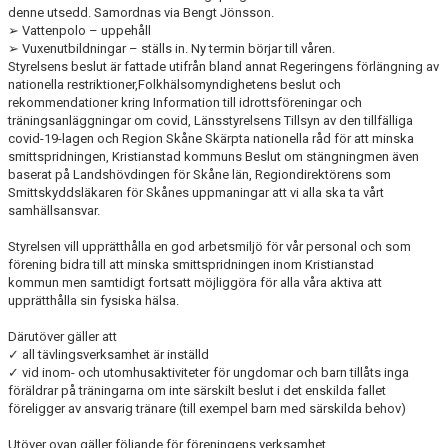
denne utsedd. Samordnas via Bengt Jönsson.
➢ Vattenpolo – uppehåll
➢ Vuxenutbildningar – ställs in. Ny termin börjar till våren.
Styrelsens beslut är fattade utifrån bland annat Regeringens förlängning av
nationella restriktioner,Folkhälsomyndighetens beslut och
rekommendationer kring Information till idrottsföreningar och
träningsanläggningar om covid, Länsstyrelsens Tillsyn av den tillfälliga
covid-19-lagen och Region Skåne Skärpta nationella råd för att minska
smittspridningen, Kristianstad kommuns Beslut om stängningmen även
baserat på Landshövdingen för Skåne län, Regiondirektörens som
Smittskyddsläkaren för Skånes uppmaningar att vi alla ska ta vårt
samhällsansvar.
Styrelsen vill upprätthålla en god arbetsmiljö för vår personal och som
förening bidra till att minska smittspridningen inom Kristianstad
kommun men samtidigt fortsatt möjliggöra för alla våra aktiva att
upprätthålla sin fysiska hälsa.
Därutöver gäller att
✓ all tävlingsverksamhet är inställd
✓ vid inom- och utomhusaktiviteter för ungdomar och barn tillåts inga
föräldrar på träningarna om inte särskilt beslut i det enskilda fallet
föreligger av ansvarig tränare (till exempel barn med särskilda behov)
Utöver ovan gäller följande för föreningens verksamhet.