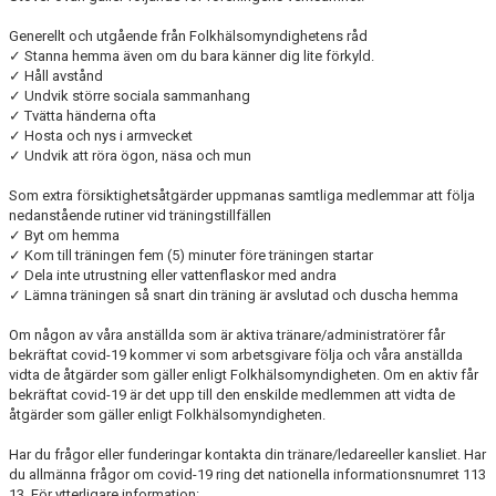
Generellt och utgående från Folkhälsomyndighetens råd
✓ Stanna hemma även om du bara känner dig lite förkyld.
✓ Håll avstånd
✓ Undvik större sociala sammanhang
✓ Tvätta händerna ofta
✓ Hosta och nys i armvecket
✓ Undvik att röra ögon, näsa och mun
Som extra försiktighetsåtgärder uppmanas samtliga medlemmar att följa
nedanstående rutiner vid träningstillfällen
✓ Byt om hemma
✓ Kom till träningen fem (5) minuter före träningen startar
✓ Dela inte utrustning eller vattenflaskor med andra
✓ Lämna träningen så snart din träning är avslutad och duscha hemma
Om någon av våra anställda som är aktiva tränare/administratörer får
bekräftat covid-19 kommer vi som arbetsgivare följa och våra anställda
vidta de åtgärder som gäller enligt Folkhälsomyndigheten. Om en aktiv får
bekräftat covid-19 är det upp till den enskilde medlemmen att vidta de
åtgärder som gäller enligt Folkhälsomyndigheten.
Har du frågor eller funderingar kontakta din tränare/ledareeller kansliet. Har
du allmänna frågor om covid-19 ring det nationella informationsnumret 113
13. För ytterligare information: