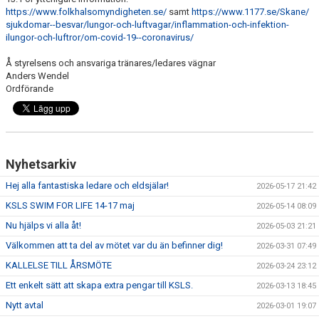
https://www.folkhalsomyndigheten.se/
samt
https://www.1177.se/Skane/
sjukdomar--besvar/lungor-och-luftvagar/inflammation-och-infektion-
ilungor-och-luftror/om-covid-19--coronavirus/
Å styrelsens och ansvariga tränares/ledares vägnar
Anders Wendel
Ordförande
Nyhetsarkiv
Hej alla fantastiska ledare och eldsjälar!
2026-05-17 21:42
KSLS SWIM FOR LIFE 14-17 maj
2026-05-14 08:09
Nu hjälps vi alla åt!
2026-05-03 21:21
Välkommen att ta del av mötet var du än befinner dig!
2026-03-31 07:49
KALLELSE TILL ÅRSMÖTE
2026-03-24 23:12
Ett enkelt sätt att skapa extra pengar till KSLS.
2026-03-13 18:45
Nytt avtal
2026-03-01 19:07