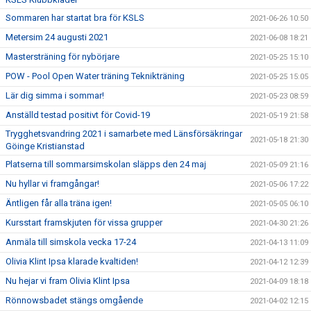
Sommaren har startat bra för KSLS
2021-06-26 10:50
Metersim 24 augusti 2021
2021-06-08 18:21
Mastersträning för nybörjare
2021-05-25 15:10
POW - Pool Open Water träning Teknikträning
2021-05-25 15:05
Lär dig simma i sommar!
2021-05-23 08:59
Anställd testad positivt för Covid-19
2021-05-19 21:58
Trygghetsvandring 2021 i samarbete med Länsförsäkringar
2021-05-18 21:30
Göinge Kristianstad
Platserna till sommarsimskolan släpps den 24 maj
2021-05-09 21:16
Nu hyllar vi framgångar!
2021-05-06 17:22
Äntligen får alla träna igen!
2021-05-05 06:10
Kursstart framskjuten för vissa grupper
2021-04-30 21:26
Anmäla till simskola vecka 17-24
2021-04-13 11:09
Olivia Klint Ipsa klarade kvaltiden!
2021-04-12 12:39
Nu hejar vi fram Olivia Klint Ipsa
2021-04-09 18:18
Rönnowsbadet stängs omgående
2021-04-02 12:15