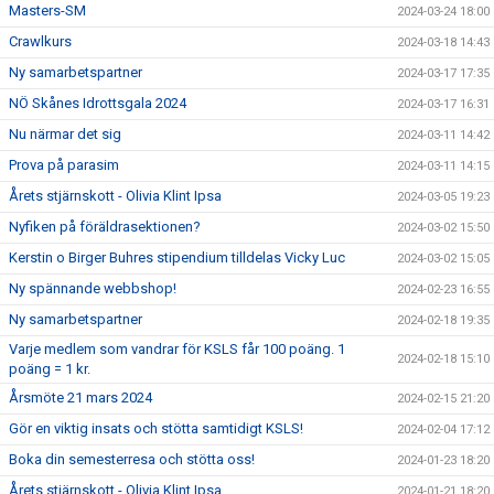
Masters-SM
2024-03-24 18:00
Crawlkurs
2024-03-18 14:43
Ny samarbetspartner
2024-03-17 17:35
NÖ Skånes Idrottsgala 2024
2024-03-17 16:31
Nu närmar det sig
2024-03-11 14:42
Prova på parasim
2024-03-11 14:15
Årets stjärnskott - Olivia Klint Ipsa
2024-03-05 19:23
Nyfiken på föräldrasektionen?
2024-03-02 15:50
Kerstin o Birger Buhres stipendium tilldelas Vicky Luc
2024-03-02 15:05
Ny spännande webbshop!
2024-02-23 16:55
Ny samarbetspartner
2024-02-18 19:35
Varje medlem som vandrar för KSLS får 100 poäng. 1
2024-02-18 15:10
poäng = 1 kr.
Årsmöte 21 mars 2024
2024-02-15 21:20
Gör en viktig insats och stötta samtidigt KSLS!
2024-02-04 17:12
Boka din semesterresa och stötta oss!
2024-01-23 18:20
Årets stjärnskott - Olivia Klint Ipsa
2024-01-21 18:20