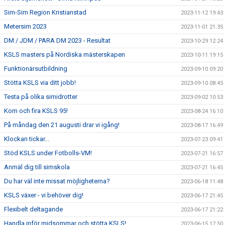
Sim-Sim Region Kristianstad
2023-11-12 19:43
Metersim 2023
2023-11-01 21:35
DM / JDM / PARA DM 2023 - Resultat
2023-10-29 12:24
KSLS masters på Nordiska mästerskapen
2023-10-11 19:15
Funktionärsutbildning
2023-09-10 09:20
Stötta KSLS via ditt jobb!
2023-09-10 08:45
Testa på olika simidrotter
2023-09-02 10:53
Kom och fira KSLS 95!
2023-08-24 16:10
På måndag den 21 augusti drar vi igång!
2023-08-17 16:49
Klockan tickar...
2023-07-23 09:41
Stöd KSLS under Fotbolls-VM!
2023-07-21 16:57
Anmäl dig till simskola
2023-07-21 16:45
Du har väl inte missat möjligheterna?
2023-06-18 11:48
KSLS växer - vi behöver dig!
2023-06-17 21:45
Flexibelt deltagande
2023-06-17 21:22
Handla inför midsommar och stötta KSLS!
2023-06-15 17:50