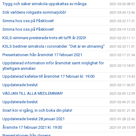
Trygg och säker simskola uppskattas av många
2021-03-26 08:57
Sök världens roligaste sommarjobb!
2021-03-24 12:46
Simma hos oss på Påsklovet!
2021-03-22 17:21
Simma hos oss på Påsklovet!
2021-03-19 12:03
KSLS-simmare presterade trots ett tufft år 2020!
2021-02-23 11:11
KSLS bedriver simskola i coronatider: ”Det är en utmaning”
2021-02-23 11:01
Presentationen från årsmötet 17 februari 2021
2021-02-17 21:34
Uppdaterad information inför årsmötet samt möjlighet för
2021-02-13 18:01
ytterligare anmälan
Uppdaterad kallelse till årsmötet 17 februari kl. 19:00
2021-02-11 19:43
Uppdaterade beslut
2021-02-11 06:07
VÄDJAN TILL ALLA MEDLEMMAR!
2021-02-05 12:39
Uppdaterade beslut
2021-02-04 21:25
Snart kör vi igång, in och boka din plats!
2021-02-01 21:30
Uppdaterade beslut 28 januari 2021
2021-01-28 22:46
Årsmöte 17 februari 2021 kl. 19:00
2021-01-24 15:59
Presentationen från dagens