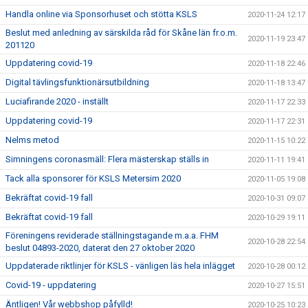
Handla online via Sponsorhuset och stötta KSLS
2020-11-24 12:17
Beslut med anledning av särskilda råd för Skåne län fr.o.m.
2020-11-19 23:47
201120
Uppdatering covid-19
2020-11-18 22:46
Digital tävlingsfunktionärsutbildning
2020-11-18 13:47
Luciafirande 2020 - inställt
2020-11-17 22:33
Uppdatering covid-19
2020-11-17 22:31
Nelms metod
2020-11-15 10:22
Simningens coronasmäll: Flera mästerskap ställs in
2020-11-11 19:41
Tack alla sponsorer för KSLS Metersim 2020
2020-11-05 19:08
Bekräftat covid-19 fall
2020-10-31 09:07
Bekräftat covid-19 fall
2020-10-29 19:11
Föreningens reviderade ställningstagande m.a.a. FHM
2020-10-28 22:54
beslut 04893-2020, daterat den 27 oktober 2020
Uppdaterade riktlinjer för KSLS - vänligen läs hela inlägget
2020-10-28 00:12
Covid-19 - uppdatering
2020-10-27 15:51
Äntligen! Vår webbshop påfylld!
2020-10-25 10:23