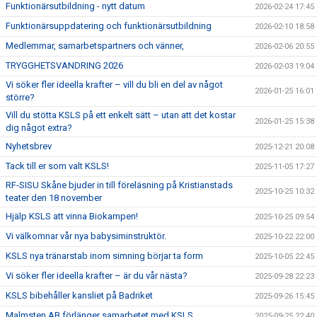
Funktionärsutbildning - nytt datum
2026-02-24 17:45
Funktionärsuppdatering och funktionärsutbildning
2026-02-10 18:58
Medlemmar, samarbetspartners och vänner,
2026-02-06 20:55
TRYGGHETSVANDRING 2026
2026-02-03 19:04
Vi söker fler ideella krafter – vill du bli en del av något
2026-01-25 16:01
större?
Vill du stötta KSLS på ett enkelt sätt – utan att det kostar
2026-01-25 15:38
dig något extra?
Nyhetsbrev
2025-12-21 20:08
Tack till er som valt KSLS!
2025-11-05 17:27
RF-SISU Skåne bjuder in till föreläsning på Kristianstads
2025-10-25 10:32
teater den 18 november
Hjälp KSLS att vinna Biokampen!
2025-10-25 09:54
Vi välkomnar vår nya babysiminstruktör.
2025-10-22 22:00
KSLS nya tränarstab inom simning börjar ta form
2025-10-05 22:45
Vi söker fler ideella krafter – är du vår nästa?
2025-09-28 22:23
KSLS bibehåller kansliet på Badriket
2025-09-26 15:45
Malmsten AB förlänger samarbetet med KSLS
2025-09-25 22:40