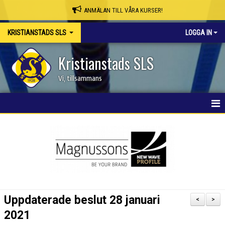
ANMÄLAN TILL VÅRA KURSER!
KRISTIANSTADS SLS
LOGGA IN
Kristianstads SLS
Vi, tillsammans
HEM
NYHETER
OM KLUBBEN
SKAPA MEDLEMSKONTO/BOKA PLATS
Uppdaterade beslut 28 januari
<
>
KSLS WEBBSHOP
2021