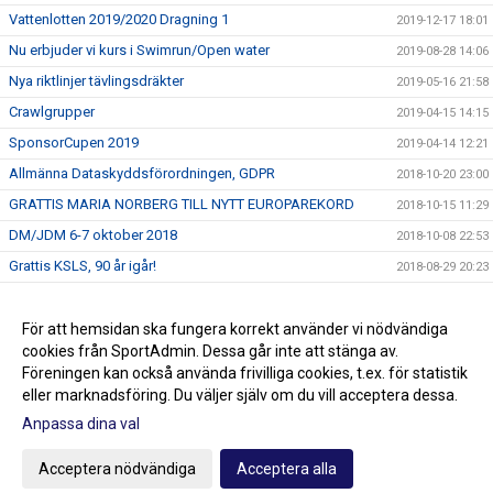
Vattenlotten 2019/2020 Dragning 1
2019-12-17 18:01
Nu erbjuder vi kurs i Swimrun/Open water
2019-08-28 14:06
Nya riktlinjer tävlingsdräkter
2019-05-16 21:58
Crawlgrupper
2019-04-15 14:15
SponsorCupen 2019
2019-04-14 12:21
Allmänna Dataskyddsförordningen, GDPR
2018-10-20 23:00
GRATTIS MARIA NORBERG TILL NYTT EUROPAREKORD
2018-10-15 11:29
DM/JDM 6-7 oktober 2018
2018-10-08 22:53
Grattis KSLS, 90 år igår!
2018-08-29 20:23
Stöd KSLS
2017-09-30 09:10
Två nya val i menyn till vänster!
För att hemsidan ska fungera korrekt använder vi nödvändiga
2016-09-06 14:13
cookies från SportAdmin. Dessa går inte att stänga av.
2016-07-27 13:49
Föreningen kan också använda frivilliga cookies, t.ex. för statistik
eller marknadsföring. Du väljer själv om du vill acceptera dessa.
Anpassa dina val
Cookie-inställningar
Gå till Webbversion
Acceptera nödvändiga
Acceptera alla