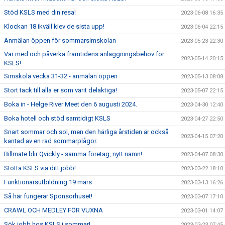
Stöd KSLS med din resa!
2023-06-08 16:35
Klockan 18 ikväll klev de sista upp!
2023-06-04 22:15
Anmälan öppen för sommarsimskolan
2023-05-23 22:30
Var med och påverka framtidens anläggningsbehov för
2023-05-14 20:15
KSLS!
Simskola vecka 31-32 - anmälan öppen
2023-05-13 08:08
Stort tack till alla er som varit delaktiga!
2023-05-07 22:15
Boka in - Helge River Meet den 6 augusti 2024.
2023-04-30 12:40
Boka hotell och stöd samtidigt KSLS
2023-04-27 22:50
Snart sommar och sol, men den härliga årstiden är också
2023-04-15 07:20
kantad av en rad sommarplågor.
Billmate blir Qvickly - samma företag, nytt namn!
2023-04-07 08:30
Stötta KSLS via ditt jobb!
2023-03-22 18:10
Funktionärsutbildning 19 mars
2023-03-13 16:26
Så här fungerar Sponsorhuset!
2023-03-07 17:10
CRAWL OCH MEDLEY FÖR VUXNA
2023-03-01 14:07
Sök jobb hos KSLS i sommar!
2023-02-23 07:45