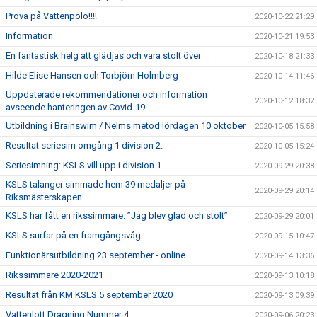
Prova på Vattenpolo!!!!
2020-10-22 21:29
Information
2020-10-21 19:53
En fantastisk helg att glädjas och vara stolt över
2020-10-18 21:33
Hilde Elise Hansen och Torbjörn Holmberg
2020-10-14 11:46
Uppdaterade rekommendationer och information
2020-10-12 18:32
avseende hanteringen av Covid-19
Utbildning i Brainswim / Nelms metod lördagen 10 oktober
2020-10-05 15:58
Resultat seriesim omgång 1 division 2.
2020-10-05 15:24
Seriesimning: KSLS vill upp i division 1
2020-09-29 20:38
KSLS talanger simmade hem 39 medaljer på
2020-09-29 20:14
Riksmästerskapen
KSLS har fått en rikssimmare: ”Jag blev glad och stolt”
2020-09-29 20:01
KSLS surfar på en framgångsvåg
2020-09-15 10:47
Funktionärsutbildning 23 september - online
2020-09-14 13:36
Rikssimmare 2020-2021
2020-09-13 10:18
Resultat från KM KSLS 5 september 2020
2020-09-13 09:39
Vattenlott Dragning Nummer 4
2020-09-06 20:23