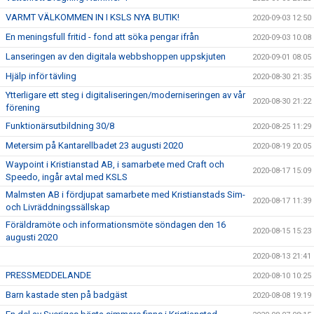
VARMT VÄLKOMMEN IN I KSLS NYA BUTIK!
2020-09-03 12:50
En meningsfull fritid - fond att söka pengar ifrån
2020-09-03 10:08
Lanseringen av den digitala webbshoppen uppskjuten
2020-09-01 08:05
Hjälp inför tävling
2020-08-30 21:35
Ytterligare ett steg i digitaliseringen/moderniseringen av vår
2020-08-30 21:22
förening
Funktionärsutbildning 30/8
2020-08-25 11:29
Metersim på Kantarellbadet 23 augusti 2020
2020-08-19 20:05
Waypoint i Kristianstad AB, i samarbete med Craft och
2020-08-17 15:09
Speedo, ingår avtal med KSLS
Malmsten AB i fördjupat samarbete med Kristianstads Sim-
2020-08-17 11:39
och Livräddningssällskap
Föräldramöte och informationsmöte söndagen den 16
2020-08-15 15:23
augusti 2020
2020-08-13 21:41
PRESSMEDDELANDE
2020-08-10 10:25
Barn kastade sten på badgäst
2020-08-08 19:19