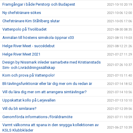
Framgångar i både Perstorp och Budapest
2021-10-10 20:19
Ny chefstränare sökes
2021-10-06 12:00
Chefstränare Kim Ståhlberg slutar
2021-10-05 17:06
Vattenpolo på Tivolibadet
2021-08-30 08:35
Anmälan till höstens simskola öppnar v33
2021-08-15 19:03
Helge River Meet - succédebut
2021-08-12 21:26
Helge River Meet 2021
2021-07-27 11:29
Design by Nissmark inleder samarbete med Kristianstads
2021-07-26 10:37
Sim- och Livräddningssällskap
Kom och prova på Vattenpolo!
2021-07-15 11:40
Bli tävlingsfunktionär eller lär dig mer om du redan är
2021-07-14 18:52
Vill du lära dig mer om att arrangera simtävlingar?
2021-07-14 10:56
Uppskattat kollo på Lerjevallen
2021-07-13 10:10
Vill du bli simlärare?
2021-07-12 09:56
Genomförda informations-/föräldramöte
2021-07-11 10:59
Varmt välkomna att spana in den snygga kollektionen av
2021-06-27 10:39
KSLS Klubbkläder