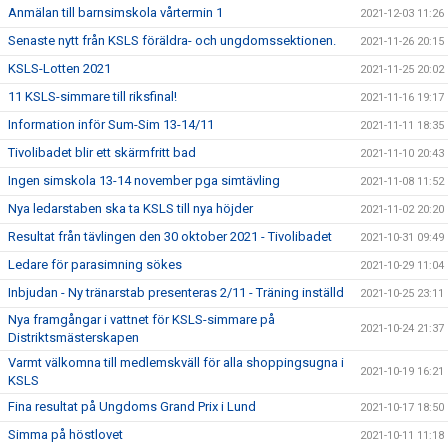
Anmälan till barnsimskola vårtermin 1
2021-12-03 11:26
Senaste nytt från KSLS föräldra- och ungdomssektionen.
2021-11-26 20:15
KSLS-Lotten 2021
2021-11-25 20:02
11 KSLS-simmare till riksfinal!
2021-11-16 19:17
Information inför Sum-Sim 13-14/11
2021-11-11 18:35
Tivolibadet blir ett skärmfritt bad
2021-11-10 20:43
Ingen simskola 13-14 november pga simtävling
2021-11-08 11:52
Nya ledarstaben ska ta KSLS till nya höjder
2021-11-02 20:20
Resultat från tävlingen den 30 oktober 2021 - Tivolibadet
2021-10-31 09:49
Ledare för parasimning sökes
2021-10-29 11:04
Inbjudan - Ny tränarstab presenteras 2/11 - Träning inställd
2021-10-25 23:11
Nya framgångar i vattnet för KSLS-simmare på
2021-10-24 21:37
Distriktsmästerskapen
Varmt välkomna till medlemskväll för alla shoppingsugna i
2021-10-19 16:21
KSLS
Fina resultat på Ungdoms Grand Prix i Lund
2021-10-17 18:50
Simma på höstlovet
2021-10-11 11:18