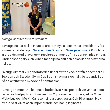
Härliga insatser av våra simmare!
Tävlingarna har ställts in under året och nya alternativ har utvecklats. Våra
simmare har deltagit i
Sweden Sim Open
och
Sverige simmar 2.0
. Och de
gjorde det med bravur som resulterade i många fina tider och placeringar.
Under onsdagskvällen kunde medaljerna äntligen delas ut och simmarna
hyllas.
Sverige Simmar 2.0 genomfördes under tretton veckor från december till
februari och Sweden Swim Cup i början av mars och allt deltagande i de
båda alternativen skedde på hemmaplan.
I Sverige Simmar 2.0 hamnade både Olivia Klint Ipsa och Melvin Carlsson
på varsin tredje plats. I Sweden Sim Cup vann Jakob Glans, Alice Gulin,
Vicky Luc och Melvin Carlsson sina åldersklasser. Och föreningen blev
tredje bäst vilket är en imponerande och härlig laginsats.