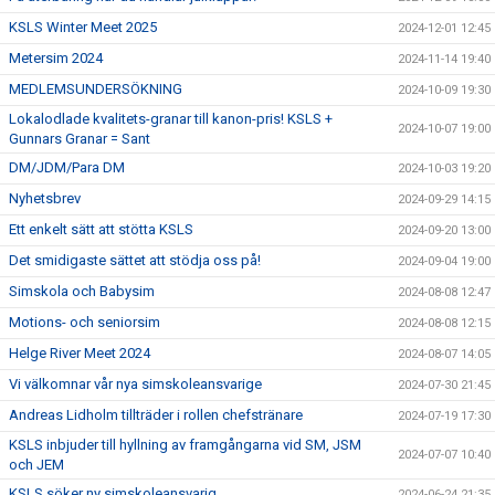
KSLS Winter Meet 2025
2024-12-01 12:45
Metersim 2024
2024-11-14 19:40
MEDLEMSUNDERSÖKNING
2024-10-09 19:30
Lokalodlade kvalitets-granar till kanon-pris! KSLS +
2024-10-07 19:00
Gunnars Granar = Sant
DM/JDM/Para DM
2024-10-03 19:20
Nyhetsbrev
2024-09-29 14:15
Ett enkelt sätt att stötta KSLS
2024-09-20 13:00
Det smidigaste sättet att stödja oss på!
2024-09-04 19:00
Simskola och Babysim
2024-08-08 12:47
Motions- och seniorsim
2024-08-08 12:15
Helge River Meet 2024
2024-08-07 14:05
Vi välkomnar vår nya simskoleansvarige
2024-07-30 21:45
Andreas Lidholm tillträder i rollen chefstränare
2024-07-19 17:30
KSLS inbjuder till hyllning av framgångarna vid SM, JSM
2024-07-07 10:40
och JEM
KSLS söker ny simskoleansvarig
2024-06-24 21:35