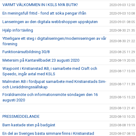
VARMT VÄLKOMMEN IN I KSLS NYA BUTIK!
2020-09-03 12:50
En meningsfull fritid - fond att söka pengar ifrån
2020-09-03 10:08
Lanseringen av den digitala webbshoppen uppskjuten
2020-09-01 08:05
Hjälp inför tävling
2020-08-30 21:35
Ytterligare ett steg i digitaliseringen/moderniseringen av vår
2020-08-30 21:22
förening
Funktionärsutbildning 30/8
2020-08-25 11:29
Metersim på Kantarellbadet 23 augusti 2020
2020-08-19 20:05
Waypoint i Kristianstad AB, i samarbete med Craft och
2020-08-17 15:09
Speedo, ingår avtal med KSLS
Malmsten AB i fördjupat samarbete med Kristianstads Sim-
2020-08-17 11:39
och Livräddningssällskap
Föräldramöte och informationsmöte söndagen den 16
2020-08-15 15:23
augusti 2020
2020-08-13 21:41
PRESSMEDDELANDE
2020-08-10 10:25
Barn kastade sten på badgäst
2020-08-08 19:19
En del av Sveriges bästa simmare finns i Kristianstad
2020-08-07 08:15