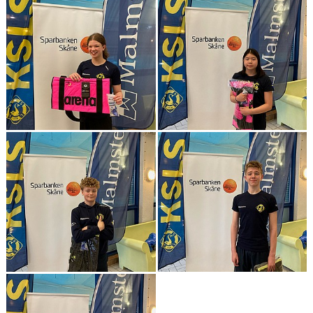
BLI PARTNER
JOBBA HOS OSS!
FÖRÄLDER
FUNKTIONÄR
VÅRA TÄVLINGAR
VÅRA EVENEMANG
VERKSAMHETSHANDBOK
KSLS FOR UKRAINE
WALL OF MEMORIES