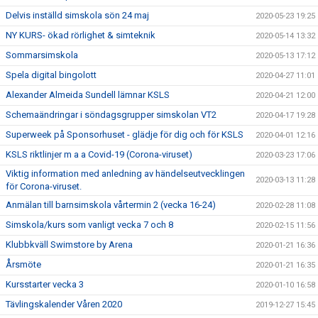
Delvis inställd simskola sön 24 maj
2020-05-23 19:25
NY KURS- ökad rörlighet & simteknik
2020-05-14 13:32
Sommarsimskola
2020-05-13 17:12
Spela digital bingolott
2020-04-27 11:01
Alexander Almeida Sundell lämnar KSLS
2020-04-21 12:00
Schemaändringar i söndagsgrupper simskolan VT2
2020-04-17 19:28
Superweek på Sponsorhuset - glädje för dig och för KSLS
2020-04-01 12:16
KSLS riktlinjer m a a Covid-19 (Corona-viruset)
2020-03-23 17:06
Viktig information med anledning av händelseutvecklingen
2020-03-13 11:28
för Corona-viruset.
Anmälan till barnsimskola vårtermin 2 (vecka 16-24)
2020-02-28 11:08
Simskola/kurs som vanligt vecka 7 och 8
2020-02-15 11:56
Klubbkväll Swimstore by Arena
2020-01-21 16:36
Årsmöte
2020-01-21 16:35
Kursstarter vecka 3
2020-01-10 16:58
Tävlingskalender Våren 2020
2019-12-27 15:45