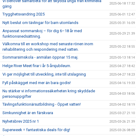
Vi behöver samarbeta för att skydda unga från kriminella
2025-06-18 17:32
gäng
Trygghetsvandring 2025
2025-06-01 12:47
Nytt beslut om tävlingar för barn utomlands
2025-05-31 16:09
Anpassat sommarskoj – för dig 6–18 år med
2025-05-29 21:39
funktionsnedsättning.
Välkomna till en workshop med senaste rönen inom
2025-05-22 18:55
rehabilitering och respondering med vatten.
Sommarsimskola - anmälan öppnar 15 maj.
2025-05-13 18:14
Helge River Meet firar i år 5-årsjubileum.
2025-04-27 18:42
Vi ger möjlighet till utveckling, inte till utslagning
2025-04-27 18:23
Fyll påskägget med mer än bara godis!
2025-04-16 19:33
Nu stärker vi informationssäkerheten kring skyddade
2025-04-03 18:06
personuppgifter
Tävlingsfunktionärsutbildning - Öppet vatten!
2025-04-02 18:19
Simkunnighet är en färskvara
2025-03-27 21:10
Nyhetsbrev 2025 nr 1
2025-03-26 21:39
Superweek = fantastiska deals för dig!
2025-03-26 08:09