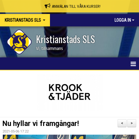
ANMÄLAN TILL VÅRA KURSER!
KRISTIANSTADS SLS
LOGGA IN
Kristianstads SLS
Vi, tillsammans
HEM
NYHETER
OM KLUBBEN
SKAPA MEDLEMSKONTO/BOKA PLATS
Nu hyllar vi framgångar!
<
>
KSLS WEBBSHOP
2021-05-06 17:22