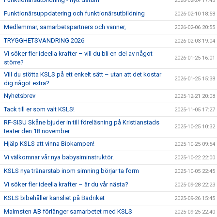
2026-02-24 17:45
Funktionärsuppdatering och funktionärsutbildning
2026-02-10 18:58
Medlemmar, samarbetspartners och vänner,
2026-02-06 20:55
TRYGGHETSVANDRING 2026
2026-02-03 19:04
Vi söker fler ideella krafter – vill du bli en del av något
2026-01-25 16:01
större?
Vill du stötta KSLS på ett enkelt sätt – utan att det kostar
2026-01-25 15:38
dig något extra?
Nyhetsbrev
2025-12-21 20:08
Tack till er som valt KSLS!
2025-11-05 17:27
RF-SISU Skåne bjuder in till föreläsning på Kristianstads
2025-10-25 10:32
teater den 18 november
Hjälp KSLS att vinna Biokampen!
2025-10-25 09:54
Vi välkomnar vår nya babysiminstruktör.
2025-10-22 22:00
KSLS nya tränarstab inom simning börjar ta form
2025-10-05 22:45
Vi söker fler ideella krafter – är du vår nästa?
2025-09-28 22:23
KSLS bibehåller kansliet på Badriket
2025-09-26 15:45
Malmsten AB förlänger samarbetet med KSLS
2025-09-25 22:40