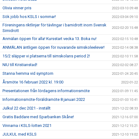
Olivia vinner pris
2022-03-10 09:48
Sök jobb hos KSLS i sommar!
2022-03-04 09:10
Föreningens riktlinjer för tävlingar i barnidrott inom Svensk
2022-02-20 15:48
Simidrott
Anmälan öppen för alla! Kursstart vecka 13. Boka nu!
2022-02-15 10:48
ANMÄLAN äntligen öppen för nuvarande simskoleelever!
2022-02-14 08:38
15/2 släpper vi platserna till simskolans period 2!
2022-02-10 11:58
NIU till Kristianstad!
2022-02-02 08:27
Stanna hemma vid symptom
2022-01-24 20:45
Årsmöte 16 februari 2022 kl. 19:00
2022-01-22
Presentationen från lördagens informationsmöte
2022-01-09 11:45
Informationsmöte-föräldramöte 8 januari 2022
2022-01-03 10:41
Julkul 22 dec 2021 - inställt
2021-12-22 08:33
Gratis Baddare med Sparbanken Skåne!
2021-12-16 07:00
Vinnarna i KSLS-lotten 2021
2021-12-12 15:21
JULKUL med KSLS
2021-12-10 19:02