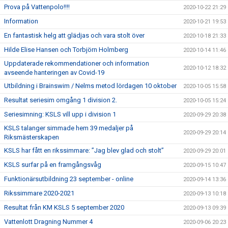
Prova på Vattenpolo!!!!
2020-10-22 21:29
Information
2020-10-21 19:53
En fantastisk helg att glädjas och vara stolt över
2020-10-18 21:33
Hilde Elise Hansen och Torbjörn Holmberg
2020-10-14 11:46
Uppdaterade rekommendationer och information
2020-10-12 18:32
avseende hanteringen av Covid-19
Utbildning i Brainswim / Nelms metod lördagen 10 oktober
2020-10-05 15:58
Resultat seriesim omgång 1 division 2.
2020-10-05 15:24
Seriesimning: KSLS vill upp i division 1
2020-09-29 20:38
KSLS talanger simmade hem 39 medaljer på
2020-09-29 20:14
Riksmästerskapen
KSLS har fått en rikssimmare: ”Jag blev glad och stolt”
2020-09-29 20:01
KSLS surfar på en framgångsvåg
2020-09-15 10:47
Funktionärsutbildning 23 september - online
2020-09-14 13:36
Rikssimmare 2020-2021
2020-09-13 10:18
Resultat från KM KSLS 5 september 2020
2020-09-13 09:39
Vattenlott Dragning Nummer 4
2020-09-06 20:23