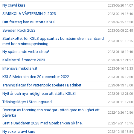
Ny crawl kurs
2023-02-20 14:07
SIMSKOLA VÅRTERMIN 2, 2023
2023-02-19 15:46
Ditt företag kan nu stötta KSLS
2023-02-15 16:30
Sweden Rock 2023
2023-02-08 20:45
Startskottet för KSLS uppstart av konstsim sker i samband
2023-01-21 13:15
med konstsimsuppvisning
Ny spännande webb-shop!
2023-01-18 19:40
Kallelse till årsmöte 2023
2023-01-17 21:27
Intensivsimskola v.8
2023-01-16 13:33
KSLS Metersim den 20 december 2022
2023-01-15 12:50
Träningsläger för vattenpolospelare i Badriket
2023-01-13 18:00
Nytt år och nya möjligheter att stötta KSLS!
2023-01-12 21:00
Träningsläger i Stenungsund
2023-01-11 17:00
Översyn av föreningens stadgar - ytterligare möjlighet att
2022-12-26 10:56
påverka
Gratis Baddaren 2023 med Sparbanken Skåne!
2022-12-21 16:15
Ny vuxencrawl kurs
2022-12-15 15:54