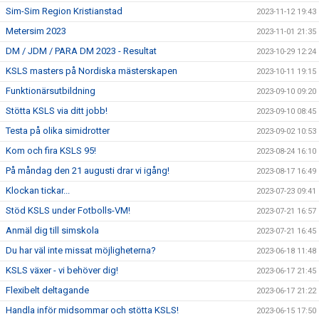
Sim-Sim Region Kristianstad
2023-11-12 19:43
Metersim 2023
2023-11-01 21:35
DM / JDM / PARA DM 2023 - Resultat
2023-10-29 12:24
KSLS masters på Nordiska mästerskapen
2023-10-11 19:15
Funktionärsutbildning
2023-09-10 09:20
Stötta KSLS via ditt jobb!
2023-09-10 08:45
Testa på olika simidrotter
2023-09-02 10:53
Kom och fira KSLS 95!
2023-08-24 16:10
På måndag den 21 augusti drar vi igång!
2023-08-17 16:49
Klockan tickar...
2023-07-23 09:41
Stöd KSLS under Fotbolls-VM!
2023-07-21 16:57
Anmäl dig till simskola
2023-07-21 16:45
Du har väl inte missat möjligheterna?
2023-06-18 11:48
KSLS växer - vi behöver dig!
2023-06-17 21:45
Flexibelt deltagande
2023-06-17 21:22
Handla inför midsommar och stötta KSLS!
2023-06-15 17:50