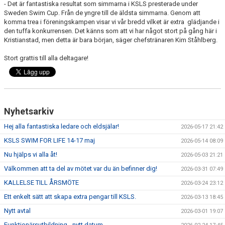
- Det är fantastiska resultat som simmarna i KSLS presterade under
Sweden Swim Cup. Från de yngre till de äldsta simmarna. Genom att
komma trea i föreningskampen visar vi vår bredd vilket är extra glädjande i
den tuffa konkurrensen. Det känns som att vi har något stort på gång här i
Kristianstad, men detta är bara början, säger chefstränaren Kim Ståhlberg.
Stort grattis till alla deltagare!
Nyhetsarkiv
Hej alla fantastiska ledare och eldsjälar!
2026-05-17 21:42
KSLS SWIM FOR LIFE 14-17 maj
2026-05-14 08:09
Nu hjälps vi alla åt!
2026-05-03 21:21
Välkommen att ta del av mötet var du än befinner dig!
2026-03-31 07:49
KALLELSE TILL ÅRSMÖTE
2026-03-24 23:12
Ett enkelt sätt att skapa extra pengar till KSLS.
2026-03-13 18:45
Nytt avtal
2026-03-01 19:07
Funktionärsutbildning - nytt datum