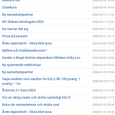
Masters-SM
2024-03-24 18:00
Crawlkurs
2024-03-18 14:43
Ny samarbetspartner
2024-03-17 17:35
NÖ Skånes Idrottsgala 2024
2024-03-17 16:31
Nu närmar det sig
2024-03-11 14:42
Prova på parasim
2024-03-11 14:15
Årets stjärnskott - Olivia Klint Ipsa
2024-03-05 19:23
Nyfiken på föräldrasektionen?
2024-03-02 15:50
Kerstin o Birger Buhres stipendium tilldelas Vicky Luc
2024-03-02 15:05
Ny spännande webbshop!
2024-02-23 16:55
Ny samarbetspartner
2024-02-18 19:35
Varje medlem som vandrar för KSLS får 100 poäng. 1
2024-02-18 15:10
poäng = 1 kr.
Årsmöte 21 mars 2024
2024-02-15 21:20
Gör en viktig insats och stötta samtidigt KSLS!
2024-02-04 17:12
Boka din semesterresa och stötta oss!
2024-01-23 18:20
Årets stjärnskott - Olivia Klint Ipsa
2024-01-21 18:20