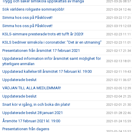
Trygg och säker simskola uppskattas av många
2021-03-26 08:57
Sök världens roligaste sommarjobb!
2021-03-24 12:46
Simma hos oss på Påsklovet!
2021-03-22 17:21
Simma hos oss på Påsklovet!
2021-03-19 12:03
KSLS-simmare presterade trots ett tufft år 2020!
2021-02-23 11:11
KSLS bedriver simskola i coronatider: ”Det är en utmaning”
2021-02-23 11:01
Presentationen från årsmötet 17 februari 2021
2021-02-17 21:34
Uppdaterad information inför årsmötet samt möjlighet för
2021-02-13 18:01
ytterligare anmälan
Uppdaterad kallelse till årsmötet 17 februari kl. 19:00
2021-02-11 19:43
Uppdaterade beslut
2021-02-11 06:07
VÄDJAN TILL ALLA MEDLEMMAR!
2021-02-05 12:39
Uppdaterade beslut
2021-02-04 21:25
Snart kör vi igång, in och boka din plats!
2021-02-01 21:30
Uppdaterade beslut 28 januari 2021
2021-01-28 22:46
Årsmöte 17 februari 2021 kl. 19:00
2021-01-24 15:59
Presentationen från dagens
2021-01-24 15:52