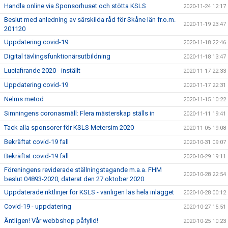
Handla online via Sponsorhuset och stötta KSLS
2020-11-24 12:17
Beslut med anledning av särskilda råd för Skåne län fr.o.m.
2020-11-19 23:47
201120
Uppdatering covid-19
2020-11-18 22:46
Digital tävlingsfunktionärsutbildning
2020-11-18 13:47
Luciafirande 2020 - inställt
2020-11-17 22:33
Uppdatering covid-19
2020-11-17 22:31
Nelms metod
2020-11-15 10:22
Simningens coronasmäll: Flera mästerskap ställs in
2020-11-11 19:41
Tack alla sponsorer för KSLS Metersim 2020
2020-11-05 19:08
Bekräftat covid-19 fall
2020-10-31 09:07
Bekräftat covid-19 fall
2020-10-29 19:11
Föreningens reviderade ställningstagande m.a.a. FHM
2020-10-28 22:54
beslut 04893-2020, daterat den 27 oktober 2020
Uppdaterade riktlinjer för KSLS - vänligen läs hela inlägget
2020-10-28 00:12
Covid-19 - uppdatering
2020-10-27 15:51
Äntligen! Vår webbshop påfylld!
2020-10-25 10:23