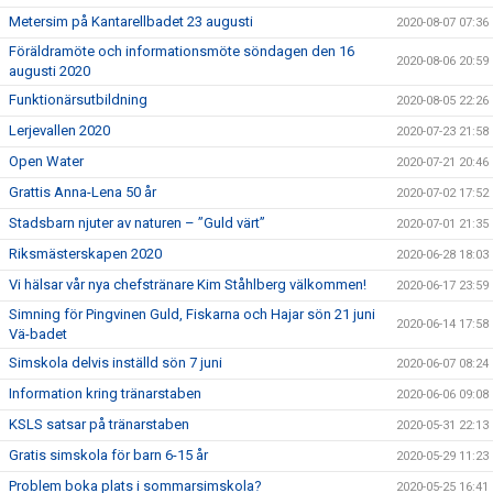
Metersim på Kantarellbadet 23 augusti
2020-08-07 07:36
Föräldramöte och informationsmöte söndagen den 16
2020-08-06 20:59
augusti 2020
Funktionärsutbildning
2020-08-05 22:26
Lerjevallen 2020
2020-07-23 21:58
Open Water
2020-07-21 20:46
Grattis Anna-Lena 50 år
2020-07-02 17:52
Stadsbarn njuter av naturen – ”Guld värt”
2020-07-01 21:35
Riksmästerskapen 2020
2020-06-28 18:03
Vi hälsar vår nya chefstränare Kim Ståhlberg välkommen!
2020-06-17 23:59
Simning för Pingvinen Guld, Fiskarna och Hajar sön 21 juni
2020-06-14 17:58
Vä-badet
Simskola delvis inställd sön 7 juni
2020-06-07 08:24
Information kring tränarstaben
2020-06-06 09:08
KSLS satsar på tränarstaben
2020-05-31 22:13
Gratis simskola för barn 6-15 år
2020-05-29 11:23
Problem boka plats i sommarsimskola?
2020-05-25 16:41