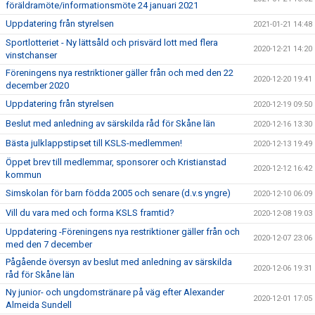
föräldramöte/informationsmöte 24 januari 2021
Uppdatering från styrelsen
2021-01-21 14:48
Sportlotteriet - Ny lättsåld och prisvärd lott med flera
2020-12-21 14:20
vinstchanser
Föreningens nya restriktioner gäller från och med den 22
2020-12-20 19:41
december 2020
Uppdatering från styrelsen
2020-12-19 09:50
Beslut med anledning av särskilda råd för Skåne län
2020-12-16 13:30
Bästa julklappstipset till KSLS-medlemmen!
2020-12-13 19:49
Öppet brev till medlemmar, sponsorer och Kristianstad
2020-12-12 16:42
kommun
Simskolan för barn födda 2005 och senare (d.v.s yngre)
2020-12-10 06:09
Vill du vara med och forma KSLS framtid?
2020-12-08 19:03
Uppdatering -Föreningens nya restriktioner gäller från och
2020-12-07 23:06
med den 7 december
Pågående översyn av beslut med anledning av särskilda
2020-12-06 19:31
råd för Skåne län
Ny junior- och ungdomstränare på väg efter Alexander
2020-12-01 17:05
Almeida Sundell