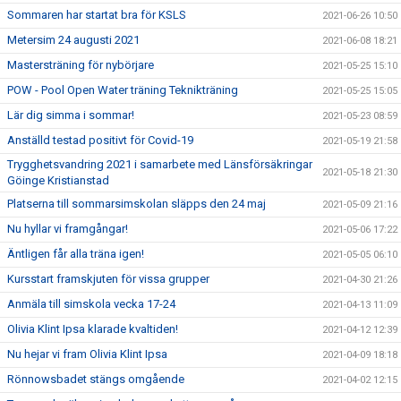
Sommaren har startat bra för KSLS
2021-06-26 10:50
Metersim 24 augusti 2021
2021-06-08 18:21
Mastersträning för nybörjare
2021-05-25 15:10
POW - Pool Open Water träning Teknikträning
2021-05-25 15:05
Lär dig simma i sommar!
2021-05-23 08:59
Anställd testad positivt för Covid-19
2021-05-19 21:58
Trygghetsvandring 2021 i samarbete med Länsförsäkringar
2021-05-18 21:30
Göinge Kristianstad
Platserna till sommarsimskolan släpps den 24 maj
2021-05-09 21:16
Nu hyllar vi framgångar!
2021-05-06 17:22
Äntligen får alla träna igen!
2021-05-05 06:10
Kursstart framskjuten för vissa grupper
2021-04-30 21:26
Anmäla till simskola vecka 17-24
2021-04-13 11:09
Olivia Klint Ipsa klarade kvaltiden!
2021-04-12 12:39
Nu hejar vi fram Olivia Klint Ipsa
2021-04-09 18:18
Rönnowsbadet stängs omgående
2021-04-02 12:15