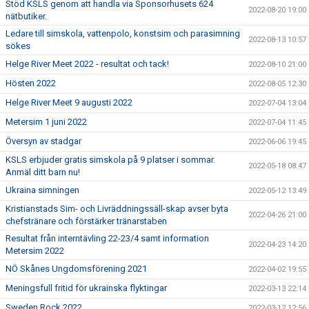
Stöd KSLS genom att handla via Sponsorhusets 624
2022-08-20 19:00
nätbutiker.
Ledare till simskola, vattenpolo, konstsim och parasimning
2022-08-13 10:57
sökes
Helge River Meet 2022 - resultat och tack!
2022-08-10 21:00
Hösten 2022
2022-08-05 12:30
Helge River Meet 9 augusti 2022
2022-07-04 13:04
Metersim 1 juni 2022
2022-07-04 11:45
Översyn av stadgar
2022-06-06 19:45
KSLS erbjuder gratis simskola på 9 platser i sommar.
2022-05-18 08:47
Anmäl ditt barn nu!
Ukraina simningen
2022-05-12 13:49
Kristianstads Sim- och Livräddningssäll-skap avser byta
2022-04-26 21:00
chefstränare och förstärker tränarstaben
Resultat från interntävling 22-23/4 samt information
2022-04-23 14:20
Metersim 2022
NÖ Skånes Ungdomsförening 2021
2022-04-02 19:55
Meningsfull fritid för ukrainska flyktingar
2022-03-13 22:14
Sweden Rock 2022
2022-03-12 12:56