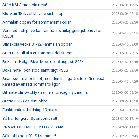
Stöd KSLS med din resa!
2023-06-08 16:35
Klockan 18 ikväll klev de sista upp!
2023-06-04 22:15
Anmälan öppen för sommarsimskolan
2023-05-23 22:30
Var med och påverka framtidens anläggningsbehov för
2023-05-14 20:15
KSLS!
Simskola vecka 31-32 - anmälan öppen
2023-05-13 08:08
Stort tack till alla er som varit delaktiga!
2023-05-07 22:15
Boka in - Helge River Meet den 6 augusti 2024.
2023-04-30 12:40
Boka hotell och stöd samtidigt KSLS
2023-04-27 22:50
Snart sommar och sol, men den härliga årstiden är också
2023-04-15 07:20
kantad av en rad sommarplågor.
Billmate blir Qvickly - samma företag, nytt namn!
2023-04-07 08:30
Stötta KSLS via ditt jobb!
2023-03-22 18:10
Funktionärsutbildning 19 mars
2023-03-13 16:26
Så här fungerar Sponsorhuset!
2023-03-07 17:10
CRAWL OCH MEDLEY FÖR VUXNA
2023-03-01 14:07
Sök jobb hos KSLS i sommar!
2023-02-23 07:45