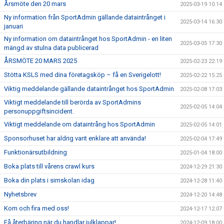
Årsmöte den 20 mars
2025-03-19 10:14
Ny information från SportAdmin gällande dataintrånget i
2025-03-14 16:30
januari
Ny information om dataintrånget hos SportAdmin - en liten
2025-03-05 17:30
mängd av stulna data publicerad
ÅRSMÖTE 20 MARS 2025
2025-02-23 22:19
Stötta KSLS med dina företagsköp – få en Sverigelott!
2025-02-22 15:25
Viktig meddelande gällande dataintrånget hos SportAdmin
2025-02-08 17:03
Viktigt meddelande till berörda av SportAdmins
2025-02-05 14:04
personuppgiftsincident.
Viktigt meddelande om dataintrång hos SportAdmin
2025-02-05 14:01
Sponsorhuset har aldrig varit enklare att använda!
2025-02-04 17:49
Funktionärsutbildning
2025-01-04 18:00
Boka plats till vårens crawl kurs
2024-12-29 21:30
Boka din plats i simskolan idag
2024-12-28 11:40
Nyhetsbrev
2024-12-20 14:48
Kom och fira med oss!
2024-12-17 12:07
Få återbäring när du handlar julklappar!
2024-12-09 18:00