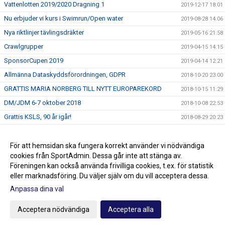
Vattenlotten 2019/2020 Dragning 1
2019-12-17 18:01
Nu erbjuder vi kurs i Swimrun/Open water
2019-08-28 14:06
Nya riktlinjer tävlingsdräkter
2019-05-16 21:58
Crawlgrupper
2019-04-15 14:15
SponsorCupen 2019
2019-04-14 12:21
Allmänna Dataskyddsförordningen, GDPR
2018-10-20 23:00
GRATTIS MARIA NORBERG TILL NYTT EUROPAREKORD
2018-10-15 11:29
DM/JDM 6-7 oktober 2018
2018-10-08 22:53
Grattis KSLS, 90 år igår!
2018-08-29 20:23
Stöd KSLS
2017-09-30 09:10
Två nya val i menyn till vänster!
För att hemsidan ska fungera korrekt använder vi nödvändiga
2016-09-06 14:13
cookies från SportAdmin. Dessa går inte att stänga av.
2016-07-27 13:49
Föreningen kan också använda frivilliga cookies, t.ex. för statistik
eller marknadsföring. Du väljer själv om du vill acceptera dessa.
Anpassa dina val
Cookie-inställningar
Gå till Webbversion
Acceptera nödvändiga
Acceptera alla