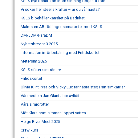
KSLS nya tränarstab inom simning börjar ta form
Vi söker fler ideella krafter – är du vår nästa?
KSLS bibehåller kansliet på Badriket
Malmsten AB förlänger samarbetet med KSLS
DM/JDM/ParaDM
Nyhetsbrev nr 3 2025
Information inför betalning med Fritidskortet
Metersim 2025
KSLS söker simtränare
Fritidskortet
Olivia Klint Ipsa och Vicky Luc tar nästa steg i sin simkarriär
Vår medlem Jan Glantz har avlidit
Våra simidrotter
Möt Klara som simmar i öppet vatten
Helge River Meet 2025
Crawlkurs