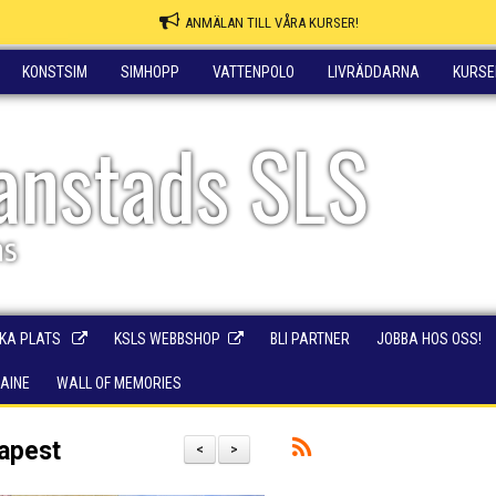
ANMÄLAN TILL VÅRA KURSER!
KONSTSIM
SIMHOPP
VATTENPOLO
LIVRÄDDARNA
KURSE
ianstads SLS
ns
KA PLATS
KSLS WEBBSHOP
BLI PARTNER
JOBBA HOS OSS!
RAINE
WALL OF MEMORIES
apest
<
>