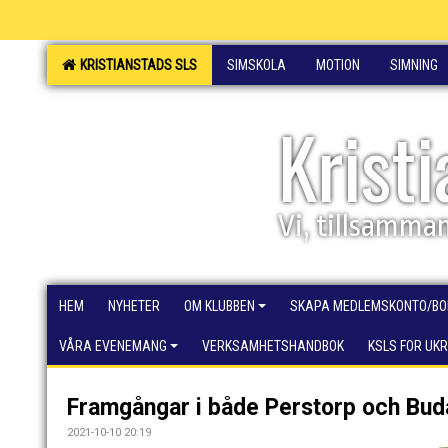
KRISTIANSTADS SLS
SIMSKOLA
MOTION
SIMNING
Krist
Vi, tillsamma
HEM
NYHETER
OM KLUBBEN
SKAPA MEDLEMSKONTO/BO
VÅRA EVENEMANG
VERKSAMHETSHANDBOK
KSLS FOR UK
Framgångar i både Perstorp och Bud
2021-10-10 20:19