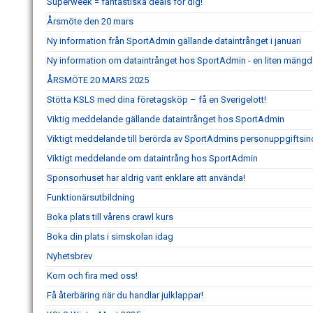
Superweek = fantastiska deals för dig!
Årsmöte den 20 mars
Ny information från SportAdmin gällande dataintrånget i januari
Ny information om dataintrånget hos SportAdmin - en liten mängd 
ÅRSMÖTE 20 MARS 2025
Stötta KSLS med dina företagsköp – få en Sverigelott!
Viktig meddelande gällande dataintrånget hos SportAdmin
Viktigt meddelande till berörda av SportAdmins personuppgiftsin
Viktigt meddelande om dataintrång hos SportAdmin
Sponsorhuset har aldrig varit enklare att använda!
Funktionärsutbildning
Boka plats till vårens crawl kurs
Boka din plats i simskolan idag
Nyhetsbrev
Kom och fira med oss!
Få återbäring när du handlar julklappar!