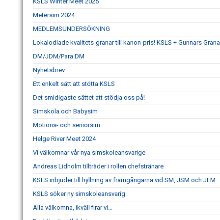
KSLS Winter Meet 2025
Metersim 2024
MEDLEMSUNDERSÖKNING
Lokalodlade kvalitets-granar till kanon-pris! KSLS + Gunnars Grana
DM/JDM/Para DM
Nyhetsbrev
Ett enkelt sätt att stötta KSLS
Det smidigaste sättet att stödja oss på!
Simskola och Babysim
Motions- och seniorsim
Helge River Meet 2024
Vi välkomnar vår nya simskoleansvarige
Andreas Lidholm tillträder i rollen chefstränare
KSLS inbjuder till hyllning av framgångarna vid SM, JSM och JEM
KSLS söker ny simskoleansvarig
Alla välkomna, ikväll firar vi…