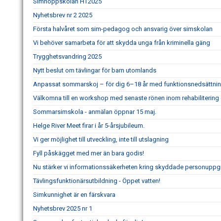
Simhoppskolan HT2025
Nyhetsbrev nr 2 2025
Första halvåret som sim-pedagog och ansvarig över simskolan
Vi behöver samarbeta för att skydda unga från kriminella gäng
Trygghetsvandring 2025
Nytt beslut om tävlingar för barn utomlands
Anpassat sommarskoj – för dig 6–18 år med funktionsnedsättnin
Välkomna till en workshop med senaste rönen inom rehabilitering
Sommarsimskola - anmälan öppnar 15 maj.
Helge River Meet firar i år 5-årsjubileum.
Vi ger möjlighet till utveckling, inte till utslagning
Fyll påskägget med mer än bara godis!
Nu stärker vi informationssäkerheten kring skyddade personuppgi
Tävlingsfunktionärsutbildning - Öppet vatten!
Simkunnighet är en färskvara
Nyhetsbrev 2025 nr 1