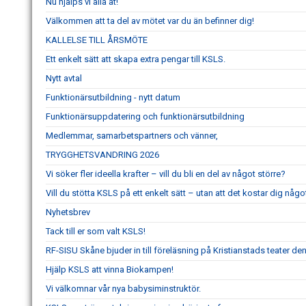
Nu hjälps vi alla åt!
Välkommen att ta del av mötet var du än befinner dig!
KALLELSE TILL ÅRSMÖTE
Ett enkelt sätt att skapa extra pengar till KSLS.
Nytt avtal
Funktionärsutbildning - nytt datum
Funktionärsuppdatering och funktionärsutbildning
Medlemmar, samarbetspartners och vänner,
TRYGGHETSVANDRING 2026
Vi söker fler ideella krafter – vill du bli en del av något större?
Vill du stötta KSLS på ett enkelt sätt – utan att det kostar dig någo
Nyhetsbrev
Tack till er som valt KSLS!
RF-SISU Skåne bjuder in till föreläsning på Kristianstads teater d
Hjälp KSLS att vinna Biokampen!
Vi välkomnar vår nya babysiminstruktör.