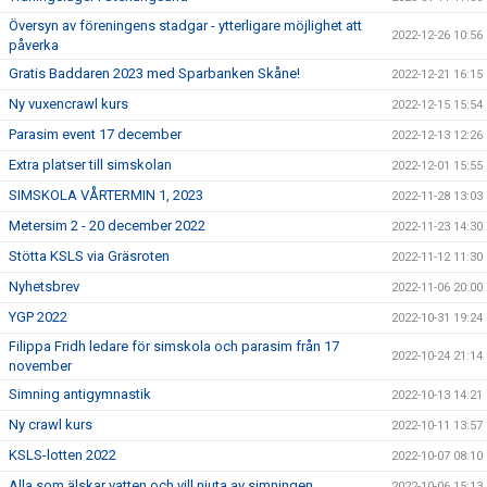
Översyn av föreningens stadgar - ytterligare möjlighet att
2022-12-26 10:56
påverka
Gratis Baddaren 2023 med Sparbanken Skåne!
2022-12-21 16:15
Ny vuxencrawl kurs
2022-12-15 15:54
Parasim event 17 december
2022-12-13 12:26
Extra platser till simskolan
2022-12-01 15:55
SIMSKOLA VÅRTERMIN 1, 2023
2022-11-28 13:03
Metersim 2 - 20 december 2022
2022-11-23 14:30
Stötta KSLS via Gräsroten
2022-11-12 11:30
Nyhetsbrev
2022-11-06 20:00
YGP 2022
2022-10-31 19:24
Filippa Fridh ledare för simskola och parasim från 17
2022-10-24 21:14
november
Simning antigymnastik
2022-10-13 14:21
Ny crawl kurs
2022-10-11 13:57
KSLS-lotten 2022
2022-10-07 08:10
Alla som älskar vatten och vill njuta av simningen
2022-10-06 15:13