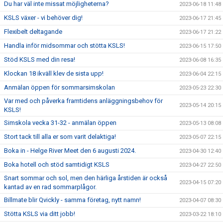
Du har väl inte missat möjligheterna?
2023-06-18 11:48
KSLS växer - vi behöver dig!
2023-06-17 21:45
Flexibelt deltagande
2023-06-17 21:22
Handla inför midsommar och stötta KSLS!
2023-06-15 17:50
Stöd KSLS med din resa!
2023-06-08 16:35
Klockan 18 ikväll klev de sista upp!
2023-06-04 22:15
Anmälan öppen för sommarsimskolan
2023-05-23 22:30
Var med och påverka framtidens anläggningsbehov för
2023-05-14 20:15
KSLS!
Simskola vecka 31-32 - anmälan öppen
2023-05-13 08:08
Stort tack till alla er som varit delaktiga!
2023-05-07 22:15
Boka in - Helge River Meet den 6 augusti 2024.
2023-04-30 12:40
Boka hotell och stöd samtidigt KSLS
2023-04-27 22:50
Snart sommar och sol, men den härliga årstiden är också
2023-04-15 07:20
kantad av en rad sommarplågor.
Billmate blir Qvickly - samma företag, nytt namn!
2023-04-07 08:30
Stötta KSLS via ditt jobb!
2023-03-22 18:10