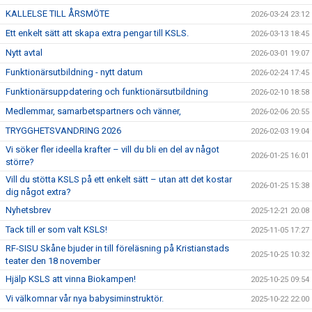
KALLELSE TILL ÅRSMÖTE
2026-03-24 23:12
Ett enkelt sätt att skapa extra pengar till KSLS.
2026-03-13 18:45
Nytt avtal
2026-03-01 19:07
Funktionärsutbildning - nytt datum
2026-02-24 17:45
Funktionärsuppdatering och funktionärsutbildning
2026-02-10 18:58
Medlemmar, samarbetspartners och vänner,
2026-02-06 20:55
TRYGGHETSVANDRING 2026
2026-02-03 19:04
Vi söker fler ideella krafter – vill du bli en del av något
2026-01-25 16:01
större?
Vill du stötta KSLS på ett enkelt sätt – utan att det kostar
2026-01-25 15:38
dig något extra?
Nyhetsbrev
2025-12-21 20:08
Tack till er som valt KSLS!
2025-11-05 17:27
RF-SISU Skåne bjuder in till föreläsning på Kristianstads
2025-10-25 10:32
teater den 18 november
Hjälp KSLS att vinna Biokampen!
2025-10-25 09:54
Vi välkomnar vår nya babysiminstruktör.
2025-10-22 22:00