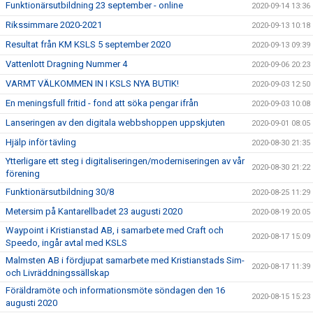
Funktionärsutbildning 23 september - online
2020-09-14 13:36
Rikssimmare 2020-2021
2020-09-13 10:18
Resultat från KM KSLS 5 september 2020
2020-09-13 09:39
Vattenlott Dragning Nummer 4
2020-09-06 20:23
VARMT VÄLKOMMEN IN I KSLS NYA BUTIK!
2020-09-03 12:50
En meningsfull fritid - fond att söka pengar ifrån
2020-09-03 10:08
Lanseringen av den digitala webbshoppen uppskjuten
2020-09-01 08:05
Hjälp inför tävling
2020-08-30 21:35
Ytterligare ett steg i digitaliseringen/moderniseringen av vår
2020-08-30 21:22
förening
Funktionärsutbildning 30/8
2020-08-25 11:29
Metersim på Kantarellbadet 23 augusti 2020
2020-08-19 20:05
Waypoint i Kristianstad AB, i samarbete med Craft och
2020-08-17 15:09
Speedo, ingår avtal med KSLS
Malmsten AB i fördjupat samarbete med Kristianstads Sim-
2020-08-17 11:39
och Livräddningssällskap
Föräldramöte och informationsmöte söndagen den 16
2020-08-15 15:23
augusti 2020