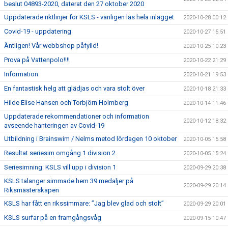
beslut 04893-2020, daterat den 27 oktober 2020
Uppdaterade riktlinjer för KSLS - vänligen läs hela inlägget
2020-10-28 00:12
Covid-19 - uppdatering
2020-10-27 15:51
Äntligen! Vår webbshop påfylld!
2020-10-25 10:23
Prova på Vattenpolo!!!!
2020-10-22 21:29
Information
2020-10-21 19:53
En fantastisk helg att glädjas och vara stolt över
2020-10-18 21:33
Hilde Elise Hansen och Torbjörn Holmberg
2020-10-14 11:46
Uppdaterade rekommendationer och information
2020-10-12 18:32
avseende hanteringen av Covid-19
Utbildning i Brainswim / Nelms metod lördagen 10 oktober
2020-10-05 15:58
Resultat seriesim omgång 1 division 2.
2020-10-05 15:24
Seriesimning: KSLS vill upp i division 1
2020-09-29 20:38
KSLS talanger simmade hem 39 medaljer på
2020-09-29 20:14
Riksmästerskapen
KSLS har fått en rikssimmare: ”Jag blev glad och stolt”
2020-09-29 20:01
KSLS surfar på en framgångsvåg
2020-09-15 10:47