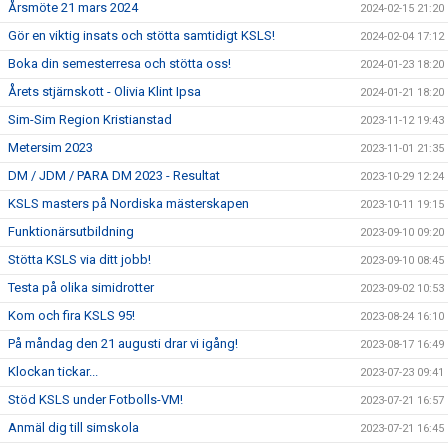
Årsmöte 21 mars 2024
2024-02-15 21:20
Gör en viktig insats och stötta samtidigt KSLS!
2024-02-04 17:12
Boka din semesterresa och stötta oss!
2024-01-23 18:20
Årets stjärnskott - Olivia Klint Ipsa
2024-01-21 18:20
Sim-Sim Region Kristianstad
2023-11-12 19:43
Metersim 2023
2023-11-01 21:35
DM / JDM / PARA DM 2023 - Resultat
2023-10-29 12:24
KSLS masters på Nordiska mästerskapen
2023-10-11 19:15
Funktionärsutbildning
2023-09-10 09:20
Stötta KSLS via ditt jobb!
2023-09-10 08:45
Testa på olika simidrotter
2023-09-02 10:53
Kom och fira KSLS 95!
2023-08-24 16:10
På måndag den 21 augusti drar vi igång!
2023-08-17 16:49
Klockan tickar...
2023-07-23 09:41
Stöd KSLS under Fotbolls-VM!
2023-07-21 16:57
Anmäl dig till simskola
2023-07-21 16:45