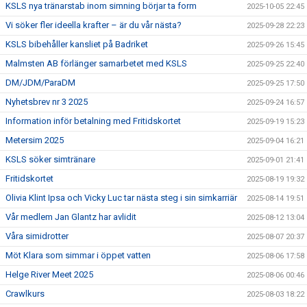
KSLS nya tränarstab inom simning börjar ta form
2025-10-05 22:45
Vi söker fler ideella krafter – är du vår nästa?
2025-09-28 22:23
KSLS bibehåller kansliet på Badriket
2025-09-26 15:45
Malmsten AB förlänger samarbetet med KSLS
2025-09-25 22:40
DM/JDM/ParaDM
2025-09-25 17:50
Nyhetsbrev nr 3 2025
2025-09-24 16:57
Information inför betalning med Fritidskortet
2025-09-19 15:23
Metersim 2025
2025-09-04 16:21
KSLS söker simtränare
2025-09-01 21:41
Fritidskortet
2025-08-19 19:32
Olivia Klint Ipsa och Vicky Luc tar nästa steg i sin simkarriär
2025-08-14 19:51
Vår medlem Jan Glantz har avlidit
2025-08-12 13:04
Våra simidrotter
2025-08-07 20:37
Möt Klara som simmar i öppet vatten
2025-08-06 17:58
Helge River Meet 2025
2025-08-06 00:46
Crawlkurs
2025-08-03 18:22