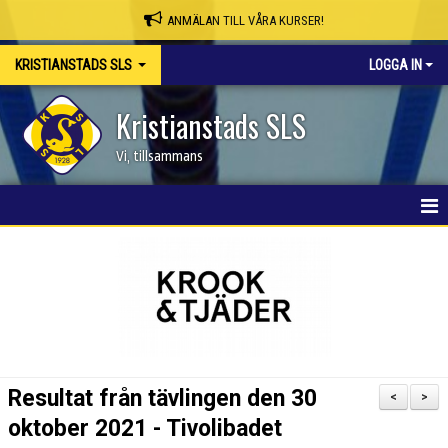
ANMÄLAN TILL VÅRA KURSER!
KRISTIANSTADS SLS
LOGGA IN
Kristianstads SLS
Vi, tillsammans
HEM
NYHETER
OM KLUBBEN
SKAPA MEDLEMSKONTO/BOKA PLATS
Resultat från tävlingen den 30
<
>
KSLS WEBBSHOP
oktober 2021 - Tivolibadet