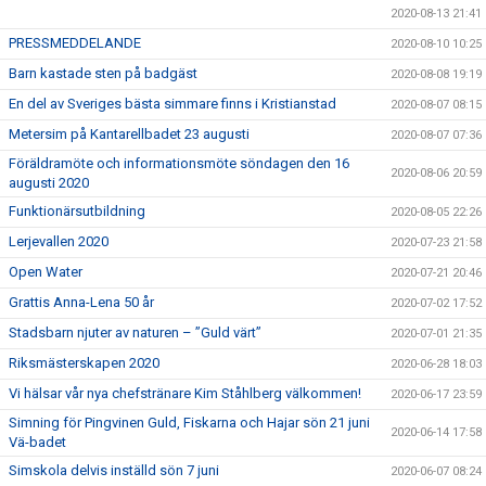
2020-08-13 21:41
PRESSMEDDELANDE
2020-08-10 10:25
Barn kastade sten på badgäst
2020-08-08 19:19
En del av Sveriges bästa simmare finns i Kristianstad
2020-08-07 08:15
Metersim på Kantarellbadet 23 augusti
2020-08-07 07:36
Föräldramöte och informationsmöte söndagen den 16
2020-08-06 20:59
augusti 2020
Funktionärsutbildning
2020-08-05 22:26
Lerjevallen 2020
2020-07-23 21:58
Open Water
2020-07-21 20:46
Grattis Anna-Lena 50 år
2020-07-02 17:52
Stadsbarn njuter av naturen – ”Guld värt”
2020-07-01 21:35
Riksmästerskapen 2020
2020-06-28 18:03
Vi hälsar vår nya chefstränare Kim Ståhlberg välkommen!
2020-06-17 23:59
Simning för Pingvinen Guld, Fiskarna och Hajar sön 21 juni
2020-06-14 17:58
Vä-badet
Simskola delvis inställd sön 7 juni
2020-06-07 08:24