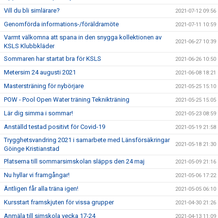
Vill du bli simlärare?
2021-07-12 09:56
Genomförda informations-/föräldramöte
2021-07-11 10:59
Varmt välkomna att spana in den snygga kollektionen av
2021-06-27 10:39
KSLS Klubbkläder
Sommaren har startat bra för KSLS
2021-06-26 10:50
Metersim 24 augusti 2021
2021-06-08 18:21
Mastersträning för nybörjare
2021-05-25 15:10
POW - Pool Open Water träning Teknikträning
2021-05-25 15:05
Lär dig simma i sommar!
2021-05-23 08:59
Anställd testad positivt för Covid-19
2021-05-19 21:58
Trygghetsvandring 2021 i samarbete med Länsförsäkringar
2021-05-18 21:30
Göinge Kristianstad
Platserna till sommarsimskolan släpps den 24 maj
2021-05-09 21:16
Nu hyllar vi framgångar!
2021-05-06 17:22
Äntligen får alla träna igen!
2021-05-05 06:10
Kursstart framskjuten för vissa grupper
2021-04-30 21:26
Anmäla till simskola vecka 17-24
2021-04-13 11:09