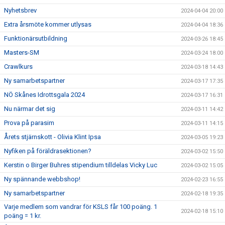
Nyhetsbrev
2024-04-04 20:00
Extra årsmöte kommer utlysas
2024-04-04 18:36
Funktionärsutbildning
2024-03-26 18:45
Masters-SM
2024-03-24 18:00
Crawlkurs
2024-03-18 14:43
Ny samarbetspartner
2024-03-17 17:35
NÖ Skånes Idrottsgala 2024
2024-03-17 16:31
Nu närmar det sig
2024-03-11 14:42
Prova på parasim
2024-03-11 14:15
Årets stjärnskott - Olivia Klint Ipsa
2024-03-05 19:23
Nyfiken på föräldrasektionen?
2024-03-02 15:50
Kerstin o Birger Buhres stipendium tilldelas Vicky Luc
2024-03-02 15:05
Ny spännande webbshop!
2024-02-23 16:55
Ny samarbetspartner
2024-02-18 19:35
Varje medlem som vandrar för KSLS får 100 poäng. 1
2024-02-18 15:10
poäng = 1 kr.