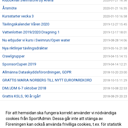
Klubbkväll Swimstore by Arena
2020-01-21 16:36
Årsmöte
2020-01-21 16:35
Kursstarter vecka 3
2020-01-10 16:58
Tävlingskalender Våren 2020
2019-12-27 15:45
Vattenlotten 2019/2020 Dragning 1
2019-12-17 18:01
Nu erbjuder vi kurs i Swimrun/Open water
2019-08-28 14:06
Nya riktlinjer tävlingsdräkter
2019-05-16 21:58
Crawlgrupper
2019-04-15 14:15
SponsorCupen 2019
2019-04-14 12:21
Allmänna Dataskyddsförordningen, GDPR
2018-10-20 23:00
GRATTIS MARIA NORBERG TILL NYTT EUROPAREKORD
2018-10-15 11:29
DM/JDM 6-7 oktober 2018
2018-10-08 22:53
Grattis KSLS, 90 år igår!
2018-08-29 20:23
Stöd KSLS
2017-09-30 09:10
Två nya val i menyn till vänster!
För att hemsidan ska fungera korrekt använder vi nödvändiga
2016-09-06 14:13
cookies från SportAdmin. Dessa går inte att stänga av.
2016-07-27 13:49
Föreningen kan också använda frivilliga cookies, t.ex. för statistik