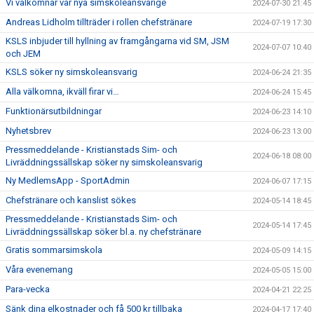
Vi välkomnar vår nya simskoleansvarige
2024-07-30 21:45
Andreas Lidholm tillträder i rollen chefstränare
2024-07-19 17:30
KSLS inbjuder till hyllning av framgångarna vid SM, JSM
2024-07-07 10:40
och JEM
KSLS söker ny simskoleansvarig
2024-06-24 21:35
Alla välkomna, ikväll firar vi…
2024-06-24 15:45
Funktionärsutbildningar
2024-06-23 14:10
Nyhetsbrev
2024-06-23 13:00
Pressmeddelande - Kristianstads Sim- och
2024-06-18 08:00
Livräddningssällskap söker ny simskoleansvarig
Ny MedlemsApp - SportAdmin
2024-06-07 17:15
Chefstränare och kanslist sökes
2024-05-14 18:45
Pressmeddelande - Kristianstads Sim- och
2024-05-14 17:45
Livräddningssällskap söker bl.a. ny chefstränare
Gratis sommarsimskola
2024-05-09 14:15
Våra evenemang
2024-05-05 15:00
Para-vecka
2024-04-21 22:25
Sänk dina elkostnader och få 500 kr tillbaka
2024-04-17 17:40