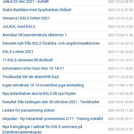
Julkul 22 dec 2021 - inställt
2021-12-22 08:33
Gratis Baddare med Sparbanken Skåne!
2021-12-16 07:00
Vinnarna i KSLS-lotten 2021
2021-12-12 15:21
JULKUL med KSLS
2021-12-10 19:02
Anmälan till barnsimskola vårtermin 1
2021-12-03 11:26
Senaste nytt från KSLS föräldra- och ungdomssektionen.
2021-11-26 20:15
KSLS-Lotten 2021
2021-11-25 20:02
11 KSLS-simmare till riksfinal!
2021-11-16 19:17
Information inför Sum-Sim 13-14/11
2021-11-11 18:35
Tivolibadet blir ett skärmfritt bad
2021-11-10 20:43
Ingen simskola 13-14 november pga simtävling
2021-11-08 11:52
Nya ledarstaben ska ta KSLS till nya höjder
2021-11-02 20:20
Resultat från tävlingen den 30 oktober 2021 - Tivolibadet
2021-10-31 09:49
Ledare för parasimning sökes
2021-10-29 11:04
Inbjudan - Ny tränarstab presenteras 2/11 - Träning inställd
2021-10-25 23:11
Nya framgångar i vattnet för KSLS-simmare på
2021-10-24 21:37
Distriktsmästerskapen