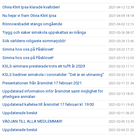
Olivia Klint Ipsa klarade kvaltiden!
2021-04-12 12:39
Nu hejar vi fram Olivia Klint Ipsa
2021-04-09 18:18
Rönnowsbadet stängs omgående
2021-04-02 12:15
Trygg och säker simskola uppskattas av många
2021-03-26 08:57
Sök världens roligaste sommarjobb!
2021-03-24 12:46
Simma hos oss på Påsklovet!
2021-03-22 17:21
Simma hos oss på Påsklovet!
2021-03-19 12:03
KSLS-simmare presterade trots ett tufft år 2020!
2021-02-23 11:11
KSLS bedriver simskola i coronatider: ”Det är en utmaning”
2021-02-23 11:01
Presentationen från årsmötet 17 februari 2021
2021-02-17 21:34
Uppdaterad information inför årsmötet samt möjlighet för
2021-02-13 18:01
ytterligare anmälan
Uppdaterad kallelse till årsmötet 17 februari kl. 19:00
2021-02-11 19:43
Uppdaterade beslut
2021-02-11 06:07
VÄDJAN TILL ALLA MEDLEMMAR!
2021-02-05 12:39
Uppdaterade beslut
2021-02-04 21:25