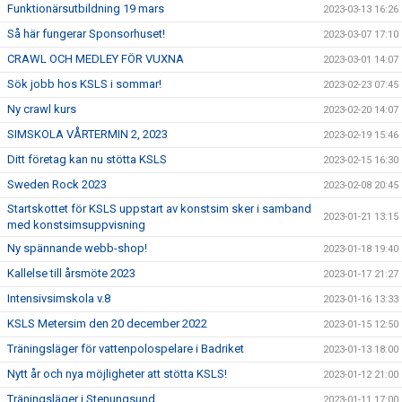
Funktionärsutbildning 19 mars
2023-03-13 16:26
Så här fungerar Sponsorhuset!
2023-03-07 17:10
CRAWL OCH MEDLEY FÖR VUXNA
2023-03-01 14:07
Sök jobb hos KSLS i sommar!
2023-02-23 07:45
Ny crawl kurs
2023-02-20 14:07
SIMSKOLA VÅRTERMIN 2, 2023
2023-02-19 15:46
Ditt företag kan nu stötta KSLS
2023-02-15 16:30
Sweden Rock 2023
2023-02-08 20:45
Startskottet för KSLS uppstart av konstsim sker i samband
2023-01-21 13:15
med konstsimsuppvisning
Ny spännande webb-shop!
2023-01-18 19:40
Kallelse till årsmöte 2023
2023-01-17 21:27
Intensivsimskola v.8
2023-01-16 13:33
KSLS Metersim den 20 december 2022
2023-01-15 12:50
Träningsläger för vattenpolospelare i Badriket
2023-01-13 18:00
Nytt år och nya möjligheter att stötta KSLS!
2023-01-12 21:00
Träningsläger i Stenungsund
2023-01-11 17:00