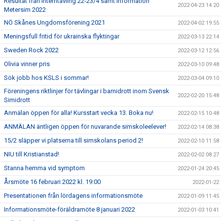
Resultat från interntävling 22-23/4 samt information
2022-04-23 14:20
Metersim 2022
NÖ Skånes Ungdomsförening 2021
2022-04-02 19:55
Meningsfull fritid för ukrainska flyktingar
2022-03-13 22:14
Sweden Rock 2022
2022-03-12 12:56
Olivia vinner pris
2022-03-10 09:48
Sök jobb hos KSLS i sommar!
2022-03-04 09:10
Föreningens riktlinjer för tävlingar i barnidrott inom Svensk
2022-02-20 15:48
Simidrott
Anmälan öppen för alla! Kursstart vecka 13. Boka nu!
2022-02-15 10:48
ANMÄLAN äntligen öppen för nuvarande simskoleelever!
2022-02-14 08:38
15/2 släpper vi platserna till simskolans period 2!
2022-02-10 11:58
NIU till Kristianstad!
2022-02-02 08:27
Stanna hemma vid symptom
2022-01-24 20:45
Årsmöte 16 februari 2022 kl. 19:00
2022-01-22
Presentationen från lördagens informationsmöte
2022-01-09 11:45
Informationsmöte-föräldramöte 8 januari 2022
2022-01-03 10:41