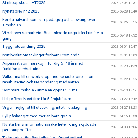
Simhoppskolan HT2025
2025-07-04 14:37
Nyhetsbrev nr 2 2025
2025-06-28 16:40
Första halvåret som sim-pedagog och ansvarig över
2025-06-26 08:15
simskolan
Vi behöver samarbeta för att skydda unga från kriminella
2025-06-18 17:32
gäng
Trygghetsvandring 2025
2025-06-01 12:47
Nytt beslut om tävlingar för barn utomlands
2025-05-31 16:09
Anpassat sommarskoj – för dig 6–18 år med
2025-05-29 21:39
funktionsnedsättning.
Välkomna till en workshop med senaste rönen inom
2025-05-22 18:55
rehabilitering och respondering med vatten.
Sommarsimskola - anmälan öppnar 15 maj.
2025-05-13 18:14
Helge River Meet firar i år 5-årsjubileum.
2025-04-27 18:42
Vi ger möjlighet till utveckling, inte till utslagning
2025-04-27 18:23
Fyll påskägget med mer än bara godis!
2025-04-16 19:33
Nu stärker vi informationssäkerheten kring skyddade
2025-04-03 18:06
personuppgifter
Tävlingsfunktionärsutbildning - Öppet vatten!