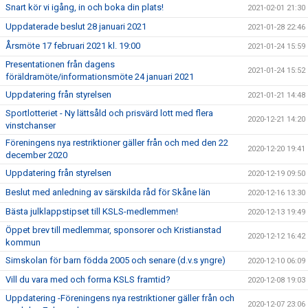
Snart kör vi igång, in och boka din plats!
2021-02-01 21:30
Uppdaterade beslut 28 januari 2021
2021-01-28 22:46
Årsmöte 17 februari 2021 kl. 19:00
2021-01-24 15:59
Presentationen från dagens
2021-01-24 15:52
föräldramöte/informationsmöte 24 januari 2021
Uppdatering från styrelsen
2021-01-21 14:48
Sportlotteriet - Ny lättsåld och prisvärd lott med flera
2020-12-21 14:20
vinstchanser
Föreningens nya restriktioner gäller från och med den 22
2020-12-20 19:41
december 2020
Uppdatering från styrelsen
2020-12-19 09:50
Beslut med anledning av särskilda råd för Skåne län
2020-12-16 13:30
Bästa julklappstipset till KSLS-medlemmen!
2020-12-13 19:49
Öppet brev till medlemmar, sponsorer och Kristianstad
2020-12-12 16:42
kommun
Simskolan för barn födda 2005 och senare (d.v.s yngre)
2020-12-10 06:09
Vill du vara med och forma KSLS framtid?
2020-12-08 19:03
Uppdatering -Föreningens nya restriktioner gäller från och
2020-12-07 23:06