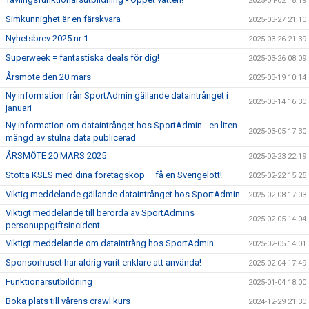
2025-04-02 18:19
Simkunnighet är en färskvara
2025-03-27 21:10
Nyhetsbrev 2025 nr 1
2025-03-26 21:39
Superweek = fantastiska deals för dig!
2025-03-26 08:09
Årsmöte den 20 mars
2025-03-19 10:14
Ny information från SportAdmin gällande dataintrånget i
2025-03-14 16:30
januari
Ny information om dataintrånget hos SportAdmin - en liten
2025-03-05 17:30
mängd av stulna data publicerad
ÅRSMÖTE 20 MARS 2025
2025-02-23 22:19
Stötta KSLS med dina företagsköp – få en Sverigelott!
2025-02-22 15:25
Viktig meddelande gällande dataintrånget hos SportAdmin
2025-02-08 17:03
Viktigt meddelande till berörda av SportAdmins
2025-02-05 14:04
personuppgiftsincident.
Viktigt meddelande om dataintrång hos SportAdmin
2025-02-05 14:01
Sponsorhuset har aldrig varit enklare att använda!
2025-02-04 17:49
Funktionärsutbildning
2025-01-04 18:00
Boka plats till vårens crawl kurs
2024-12-29 21:30