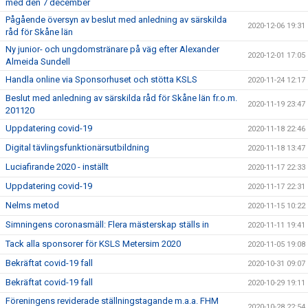
med den 7 december
Pågående översyn av beslut med anledning av särskilda
2020-12-06 19:31
råd för Skåne län
Ny junior- och ungdomstränare på väg efter Alexander
2020-12-01 17:05
Almeida Sundell
Handla online via Sponsorhuset och stötta KSLS
2020-11-24 12:17
Beslut med anledning av särskilda råd för Skåne län fr.o.m.
2020-11-19 23:47
201120
Uppdatering covid-19
2020-11-18 22:46
Digital tävlingsfunktionärsutbildning
2020-11-18 13:47
Luciafirande 2020 - inställt
2020-11-17 22:33
Uppdatering covid-19
2020-11-17 22:31
Nelms metod
2020-11-15 10:22
Simningens coronasmäll: Flera mästerskap ställs in
2020-11-11 19:41
Tack alla sponsorer för KSLS Metersim 2020
2020-11-05 19:08
Bekräftat covid-19 fall
2020-10-31 09:07
Bekräftat covid-19 fall
2020-10-29 19:11
Föreningens reviderade ställningstagande m.a.a. FHM
2020-10-28 22:54