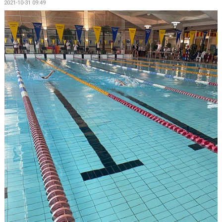
2021-10-31 09:49
BLI PARTNER
JOBBA HOS OSS!
FÖRÄLDER
FUNKTIONÄR
VÅRA TÄVLINGAR
VÅRA EVENEMANG
VERKSAMHETSHANDBOK
KSLS FOR UKRAINE
WALL OF MEMORIES