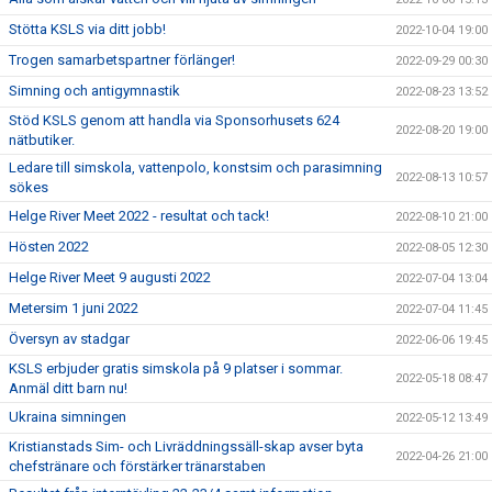
Stötta KSLS via ditt jobb!
2022-10-04 19:00
Trogen samarbetspartner förlänger!
2022-09-29 00:30
Simning och antigymnastik
2022-08-23 13:52
Stöd KSLS genom att handla via Sponsorhusets 624
2022-08-20 19:00
nätbutiker.
Ledare till simskola, vattenpolo, konstsim och parasimning
2022-08-13 10:57
sökes
Helge River Meet 2022 - resultat och tack!
2022-08-10 21:00
Hösten 2022
2022-08-05 12:30
Helge River Meet 9 augusti 2022
2022-07-04 13:04
Metersim 1 juni 2022
2022-07-04 11:45
Översyn av stadgar
2022-06-06 19:45
KSLS erbjuder gratis simskola på 9 platser i sommar.
2022-05-18 08:47
Anmäl ditt barn nu!
Ukraina simningen
2022-05-12 13:49
Kristianstads Sim- och Livräddningssäll-skap avser byta
2022-04-26 21:00
chefstränare och förstärker tränarstaben