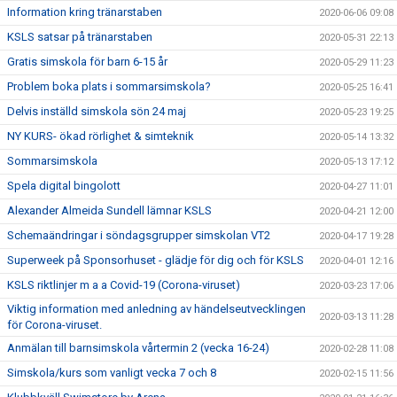
Information kring tränarstaben
2020-06-06 09:08
KSLS satsar på tränarstaben
2020-05-31 22:13
Gratis simskola för barn 6-15 år
2020-05-29 11:23
Problem boka plats i sommarsimskola?
2020-05-25 16:41
Delvis inställd simskola sön 24 maj
2020-05-23 19:25
NY KURS- ökad rörlighet & simteknik
2020-05-14 13:32
Sommarsimskola
2020-05-13 17:12
Spela digital bingolott
2020-04-27 11:01
Alexander Almeida Sundell lämnar KSLS
2020-04-21 12:00
Schemaändringar i söndagsgrupper simskolan VT2
2020-04-17 19:28
Superweek på Sponsorhuset - glädje för dig och för KSLS
2020-04-01 12:16
KSLS riktlinjer m a a Covid-19 (Corona-viruset)
2020-03-23 17:06
Viktig information med anledning av händelseutvecklingen
2020-03-13 11:28
för Corona-viruset.
Anmälan till barnsimskola vårtermin 2 (vecka 16-24)
2020-02-28 11:08
Simskola/kurs som vanligt vecka 7 och 8
2020-02-15 11:56