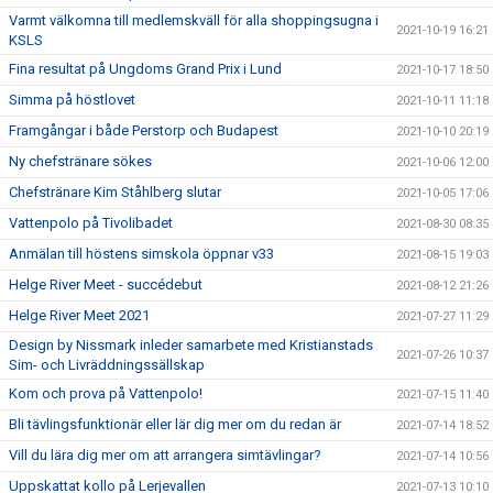
Varmt välkomna till medlemskväll för alla shoppingsugna i
2021-10-19 16:21
KSLS
Fina resultat på Ungdoms Grand Prix i Lund
2021-10-17 18:50
Simma på höstlovet
2021-10-11 11:18
Framgångar i både Perstorp och Budapest
2021-10-10 20:19
Ny chefstränare sökes
2021-10-06 12:00
Chefstränare Kim Ståhlberg slutar
2021-10-05 17:06
Vattenpolo på Tivolibadet
2021-08-30 08:35
Anmälan till höstens simskola öppnar v33
2021-08-15 19:03
Helge River Meet - succédebut
2021-08-12 21:26
Helge River Meet 2021
2021-07-27 11:29
Design by Nissmark inleder samarbete med Kristianstads
2021-07-26 10:37
Sim- och Livräddningssällskap
Kom och prova på Vattenpolo!
2021-07-15 11:40
Bli tävlingsfunktionär eller lär dig mer om du redan är
2021-07-14 18:52
Vill du lära dig mer om att arrangera simtävlingar?
2021-07-14 10:56
Uppskattat kollo på Lerjevallen
2021-07-13 10:10