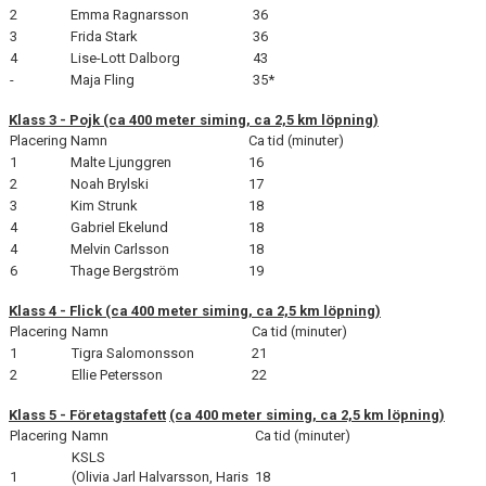
2
Emma Ragnarsson
36
3
Frida Stark
36
4
Lise-Lott Dalborg
43
-
Maja Fling
35*
Klass 3 - Pojk (ca 400 meter siming, ca 2,5 km löpning)
Placering
Namn
Ca tid (minuter)
1
Malte Ljunggren
16
2
Noah Brylski
17
3
Kim Strunk
18
4
Gabriel Ekelund
18
4
Melvin Carlsson
18
6
Thage Bergström
19
Klass 4 - Flick
(ca 400 meter siming, ca 2,5 km löpning)
Placering
Namn
Ca tid (minuter)
1
Tigra Salomonsson
21
2
Ellie Petersson
22
Klass 5 - Företagstafett
(ca 400 meter siming, ca 2,5 km löpning)
Placering
Namn
Ca tid (minuter)
KSLS
1
(Olivia Jarl Halvarsson, Haris
18