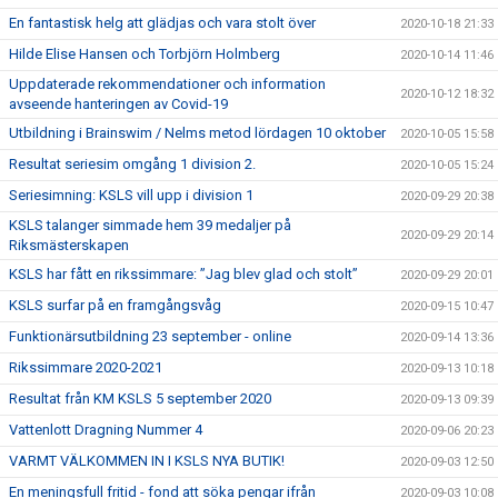
En fantastisk helg att glädjas och vara stolt över
2020-10-18 21:33
Hilde Elise Hansen och Torbjörn Holmberg
2020-10-14 11:46
Uppdaterade rekommendationer och information
2020-10-12 18:32
avseende hanteringen av Covid-19
Utbildning i Brainswim / Nelms metod lördagen 10 oktober
2020-10-05 15:58
Resultat seriesim omgång 1 division 2.
2020-10-05 15:24
Seriesimning: KSLS vill upp i division 1
2020-09-29 20:38
KSLS talanger simmade hem 39 medaljer på
2020-09-29 20:14
Riksmästerskapen
KSLS har fått en rikssimmare: ”Jag blev glad och stolt”
2020-09-29 20:01
KSLS surfar på en framgångsvåg
2020-09-15 10:47
Funktionärsutbildning 23 september - online
2020-09-14 13:36
Rikssimmare 2020-2021
2020-09-13 10:18
Resultat från KM KSLS 5 september 2020
2020-09-13 09:39
Vattenlott Dragning Nummer 4
2020-09-06 20:23
VARMT VÄLKOMMEN IN I KSLS NYA BUTIK!
2020-09-03 12:50
En meningsfull fritid - fond att söka pengar ifrån
2020-09-03 10:08