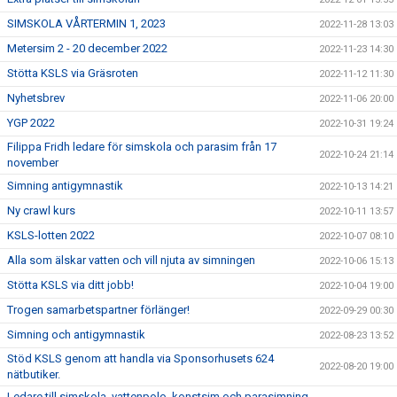
SIMSKOLA VÅRTERMIN 1, 2023
2022-11-28 13:03
Metersim 2 - 20 december 2022
2022-11-23 14:30
Stötta KSLS via Gräsroten
2022-11-12 11:30
Nyhetsbrev
2022-11-06 20:00
YGP 2022
2022-10-31 19:24
Filippa Fridh ledare för simskola och parasim från 17
2022-10-24 21:14
november
Simning antigymnastik
2022-10-13 14:21
Ny crawl kurs
2022-10-11 13:57
KSLS-lotten 2022
2022-10-07 08:10
Alla som älskar vatten och vill njuta av simningen
2022-10-06 15:13
Stötta KSLS via ditt jobb!
2022-10-04 19:00
Trogen samarbetspartner förlänger!
2022-09-29 00:30
Simning och antigymnastik
2022-08-23 13:52
Stöd KSLS genom att handla via Sponsorhusets 624
2022-08-20 19:00
nätbutiker.
Ledare till simskola, vattenpolo, konstsim och parasimning