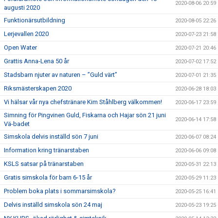
2020-08-06 20:59
augusti 2020
Funktionärsutbildning
2020-08-05 22:26
Lerjevallen 2020
2020-07-23 21:58
Open Water
2020-07-21 20:46
Grattis Anna-Lena 50 år
2020-07-02 17:52
Stadsbarn njuter av naturen – ”Guld värt”
2020-07-01 21:35
Riksmästerskapen 2020
2020-06-28 18:03
Vi hälsar vår nya chefstränare Kim Ståhlberg välkommen!
2020-06-17 23:59
Simning för Pingvinen Guld, Fiskarna och Hajar sön 21 juni
2020-06-14 17:58
Vä-badet
Simskola delvis inställd sön 7 juni
2020-06-07 08:24
Information kring tränarstaben
2020-06-06 09:08
KSLS satsar på tränarstaben
2020-05-31 22:13
Gratis simskola för barn 6-15 år
2020-05-29 11:23
Problem boka plats i sommarsimskola?
2020-05-25 16:41
Delvis inställd simskola sön 24 maj
2020-05-23 19:25