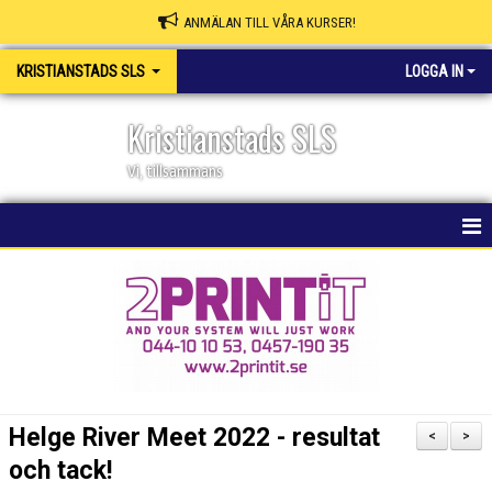
ANMÄLAN TILL VÅRA KURSER!
KRISTIANSTADS SLS
LOGGA IN
Kristianstads SLS
Vi, tillsammans
HEM
NYHETER
OM KLUBBEN
SKAPA MEDLEMSKONTO/BOKA PLATS
Helge River Meet 2022 - resultat
<
>
KSLS WEBBSHOP
och tack!