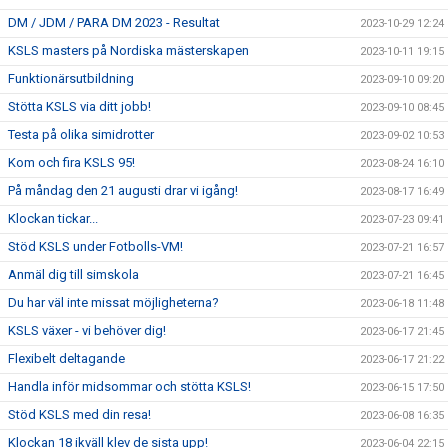
DM / JDM / PARA DM 2023 - Resultat
2023-10-29 12:24
KSLS masters på Nordiska mästerskapen
2023-10-11 19:15
Funktionärsutbildning
2023-09-10 09:20
Stötta KSLS via ditt jobb!
2023-09-10 08:45
Testa på olika simidrotter
2023-09-02 10:53
Kom och fira KSLS 95!
2023-08-24 16:10
På måndag den 21 augusti drar vi igång!
2023-08-17 16:49
Klockan tickar...
2023-07-23 09:41
Stöd KSLS under Fotbolls-VM!
2023-07-21 16:57
Anmäl dig till simskola
2023-07-21 16:45
Du har väl inte missat möjligheterna?
2023-06-18 11:48
KSLS växer - vi behöver dig!
2023-06-17 21:45
Flexibelt deltagande
2023-06-17 21:22
Handla inför midsommar och stötta KSLS!
2023-06-15 17:50
Stöd KSLS med din resa!
2023-06-08 16:35
Klockan 18 ikväll klev de sista upp!
2023-06-04 22:15