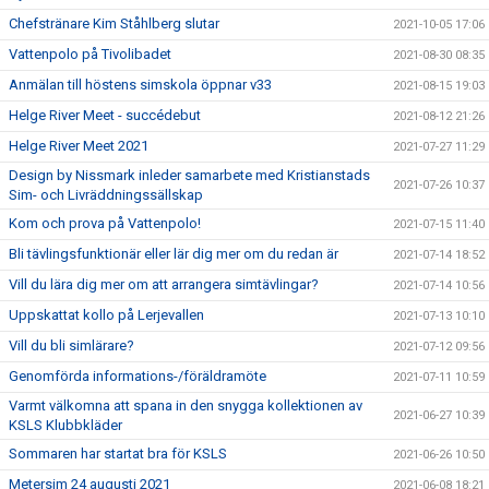
Chefstränare Kim Ståhlberg slutar
2021-10-05 17:06
Vattenpolo på Tivolibadet
2021-08-30 08:35
Anmälan till höstens simskola öppnar v33
2021-08-15 19:03
Helge River Meet - succédebut
2021-08-12 21:26
Helge River Meet 2021
2021-07-27 11:29
Design by Nissmark inleder samarbete med Kristianstads
2021-07-26 10:37
Sim- och Livräddningssällskap
Kom och prova på Vattenpolo!
2021-07-15 11:40
Bli tävlingsfunktionär eller lär dig mer om du redan är
2021-07-14 18:52
Vill du lära dig mer om att arrangera simtävlingar?
2021-07-14 10:56
Uppskattat kollo på Lerjevallen
2021-07-13 10:10
Vill du bli simlärare?
2021-07-12 09:56
Genomförda informations-/föräldramöte
2021-07-11 10:59
Varmt välkomna att spana in den snygga kollektionen av
2021-06-27 10:39
KSLS Klubbkläder
Sommaren har startat bra för KSLS
2021-06-26 10:50
Metersim 24 augusti 2021
2021-06-08 18:21