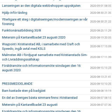
Lanseringen av den digitala webbshoppen uppskjuten
2020-09-01 08:05
Hjälp inför tävling
2020-08-30 21:35
Ytterligare ett steg i digitaliseringen/moderniseringen av vår
2020-08-30 21:22
förening
Funktionärsutbildning 30/8
2020-08-25 11:29
Metersim på Kantarellbadet 23 augusti 2020
2020-08-19 20:05
Waypoint i Kristianstad AB, i samarbete med Craft och
2020-08-17 15:09
Speedo, ingår avtal med KSLS
Malmsten AB i fördjupat samarbete med Kristianstads Sim-
2020-08-17 11:39
och Livräddningssällskap
Föräldramöte och informationsmöte söndagen den 16
2020-08-15 15:23
augusti 2020
2020-08-13 21:41
PRESSMEDDELANDE
2020-08-10 10:25
Barn kastade sten på badgäst
2020-08-08 19:19
En del av Sveriges bästa simmare finns i Kristianstad
2020-08-07 08:15
Metersim på Kantarellbadet 23 augusti
2020-08-07 07:36
Föräldramöte och informationsmöte söndagen den 16