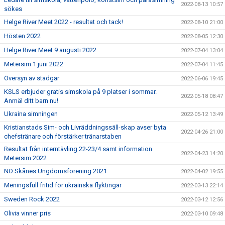
2022-08-13 10:57
sökes
Helge River Meet 2022 - resultat och tack!
2022-08-10 21:00
Hösten 2022
2022-08-05 12:30
Helge River Meet 9 augusti 2022
2022-07-04 13:04
Metersim 1 juni 2022
2022-07-04 11:45
Översyn av stadgar
2022-06-06 19:45
KSLS erbjuder gratis simskola på 9 platser i sommar.
2022-05-18 08:47
Anmäl ditt barn nu!
Ukraina simningen
2022-05-12 13:49
Kristianstads Sim- och Livräddningssäll-skap avser byta
2022-04-26 21:00
chefstränare och förstärker tränarstaben
Resultat från interntävling 22-23/4 samt information
2022-04-23 14:20
Metersim 2022
NÖ Skånes Ungdomsförening 2021
2022-04-02 19:55
Meningsfull fritid för ukrainska flyktingar
2022-03-13 22:14
Sweden Rock 2022
2022-03-12 12:56
Olivia vinner pris
2022-03-10 09:48