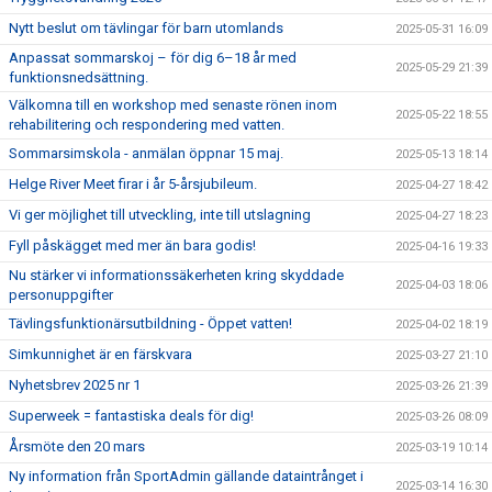
Nytt beslut om tävlingar för barn utomlands
2025-05-31 16:09
Anpassat sommarskoj – för dig 6–18 år med
2025-05-29 21:39
funktionsnedsättning.
Välkomna till en workshop med senaste rönen inom
2025-05-22 18:55
rehabilitering och respondering med vatten.
Sommarsimskola - anmälan öppnar 15 maj.
2025-05-13 18:14
Helge River Meet firar i år 5-årsjubileum.
2025-04-27 18:42
Vi ger möjlighet till utveckling, inte till utslagning
2025-04-27 18:23
Fyll påskägget med mer än bara godis!
2025-04-16 19:33
Nu stärker vi informationssäkerheten kring skyddade
2025-04-03 18:06
personuppgifter
Tävlingsfunktionärsutbildning - Öppet vatten!
2025-04-02 18:19
Simkunnighet är en färskvara
2025-03-27 21:10
Nyhetsbrev 2025 nr 1
2025-03-26 21:39
Superweek = fantastiska deals för dig!
2025-03-26 08:09
Årsmöte den 20 mars
2025-03-19 10:14
Ny information från SportAdmin gällande dataintrånget i
2025-03-14 16:30