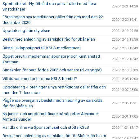
Sportlotteriet - Ny lättsåld och prisvärd lott med flera
2020-12-21 14:20
vinstchanser
Föreningens nya restriktioner gäller från och med den 22
2020-12-20 19:41
december 2020
Uppdatering från styrelsen
2020-12-19 09:50
Beslut med anledning av särskilda råd för Skåne län
2020-12-16 13:30
Bästa julklappstipset till KSLS-medlemmen!
2020-12-13 19:49
Öppet brev till medlemmar, sponsorer och Kristianstad
2020-12-12 16:42
kommun
Simskolan för barn födda 2005 och senare (d.v.s yngre)
2020-12-10 06:09
Vill du vara med och forma KSLS framtid?
2020-12-08 19:03
Uppdatering -Föreningens nya restriktioner gäller från och
2020-12-07 23:06
med den 7 december
Pågående översyn av beslut med anledning av särskilda
2020-12-06 19:31
råd för Skåne län
Ny junior- och ungdomstränare på väg efter Alexander
2020-12-01 17:05
Almeida Sundell
Handla online via Sponsorhuset och stötta KSLS
2020-11-24 12:17
Beslut med anledning av särskilda råd för Skåne län fr.o.m.
2020-11-19 23:47