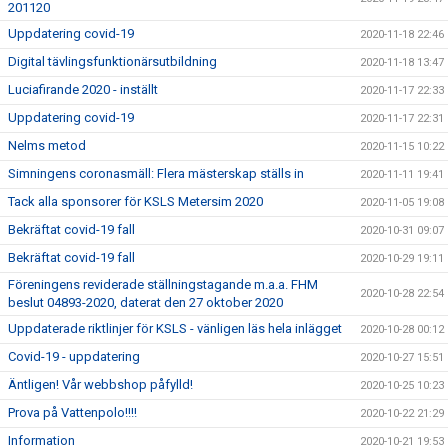
201120
Uppdatering covid-19
2020-11-18 22:46
Digital tävlingsfunktionärsutbildning
2020-11-18 13:47
Luciafirande 2020 - inställt
2020-11-17 22:33
Uppdatering covid-19
2020-11-17 22:31
Nelms metod
2020-11-15 10:22
Simningens coronasmäll: Flera mästerskap ställs in
2020-11-11 19:41
Tack alla sponsorer för KSLS Metersim 2020
2020-11-05 19:08
Bekräftat covid-19 fall
2020-10-31 09:07
Bekräftat covid-19 fall
2020-10-29 19:11
Föreningens reviderade ställningstagande m.a.a. FHM
2020-10-28 22:54
beslut 04893-2020, daterat den 27 oktober 2020
Uppdaterade riktlinjer för KSLS - vänligen läs hela inlägget
2020-10-28 00:12
Covid-19 - uppdatering
2020-10-27 15:51
Äntligen! Vår webbshop påfylld!
2020-10-25 10:23
Prova på Vattenpolo!!!!
2020-10-22 21:29
Information
2020-10-21 19:53