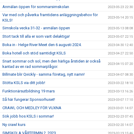
Anmälan öppen för sommarsimskolan
2023-05-23 22:30
Var med och påverka framtidens anläggningsbehov för
2023-05-14 20:15
KSLS!
Simskola vecka 31-32 - anmälan öppen
2023-05-13 08:08
Stort tack till alla er som varit delaktiga!
2023-05-07 22:15
Boka in - Helge River Meet den 6 augusti 2024.
2023-04-30 12:40
Boka hotell och stöd samtidigt KSLS
2023-04-27 22:50
Snart sommar och sol, men den härliga årstiden är också
2023-04-15 07:20
kantad av en rad sommarplågor.
Billmate blir Qvickly - samma företag, nytt namn!
2023-04-07 08:30
Stötta KSLS via ditt jobb!
2023-03-22 18:10
Funktionärsutbildning 19 mars
2023-03-13 16:26
Så här fungerar Sponsorhuset!
2023-03-07 17:10
CRAWL OCH MEDLEY FÖR VUXNA
2023-03-01 14:07
Sök jobb hos KSLS i sommar!
2023-02-23 07:45
Ny crawl kurs
2023-02-20 14:07
SIMSKOLA VÅRTERMIN 2, 2023
2023-02-19 15:46