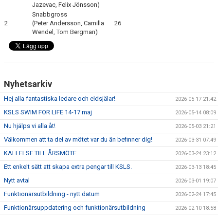
Jazevac, Felix Jönsson)
Snabbgross
2
(Peter Andersson, Camilla
26
Wendel, Tom Bergman)
Nyhetsarkiv
Hej alla fantastiska ledare och eldsjälar!
2026-05-17 21:42
KSLS SWIM FOR LIFE 14-17 maj
2026-05-14 08:09
Nu hjälps vi alla åt!
2026-05-03 21:21
Välkommen att ta del av mötet var du än befinner dig!
2026-03-31 07:49
KALLELSE TILL ÅRSMÖTE
2026-03-24 23:12
Ett enkelt sätt att skapa extra pengar till KSLS.
2026-03-13 18:45
Nytt avtal
2026-03-01 19:07
Funktionärsutbildning - nytt datum
2026-02-24 17:45
Funktionärsuppdatering och funktionärsutbildning
2026-02-10 18:58