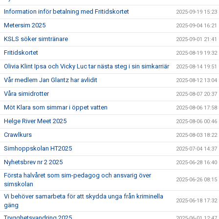
Information inför betalning med Fritidskortet
2025-09-19 15:23
Metersim 2025
2025-09-04 16:21
KSLS söker simtränare
2025-09-01 21:41
Fritidskortet
2025-08-19 19:32
Olivia Klint Ipsa och Vicky Luc tar nästa steg i sin simkarriär
2025-08-14 19:51
Vår medlem Jan Glantz har avlidit
2025-08-12 13:04
Våra simidrotter
2025-08-07 20:37
Möt Klara som simmar i öppet vatten
2025-08-06 17:58
Helge River Meet 2025
2025-08-06 00:46
Crawlkurs
2025-08-03 18:22
Simhoppskolan HT2025
2025-07-04 14:37
Nyhetsbrev nr 2 2025
2025-06-28 16:40
Första halvåret som sim-pedagog och ansvarig över
2025-06-26 08:15
simskolan
Vi behöver samarbeta för att skydda unga från kriminella
2025-06-18 17:32
gäng
Trygghetsvandring 2025
2025-06-01 12:47