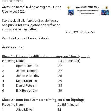
2022-08-10 21:00
BLI PARTNER
Årets "galnaste" tävling är avgjord - Helge
River Meet 2022.
JOBBA HOS OSS!
Stort tack till alla funktionärer, deltagare
och publik för att ni gjorde den strålande
FÖRÄLDER
augustikvällen än bättre!
Foto: KSLS/Frida Jarl
FUNKTIONÄR
Varmt välkomna tillbaka nästa år.
Årest resultat
VÅRA TÄVLINGAR
Klass 1 - Herrar (ca 400 meter simning, ca 5 km löpning)
VÅRA EVENEMANG
Placering
Namn
Ca tid (minuter)
1
Björn Östenson
27
VERKSAMHETSHANDBOK
2
Janne Hansson
27
3
Johan Wetterlöv
28
KSLS FOR UKRAINE
4
Marc Kickulies
29
5
Daniel Petersn
35
6
Erik Bergström
39
WALL OF MEMORIES
Klass 2 - Dam (ca 400 meter siming, ca 5 km löpning)
Placering
Namn
Ca tid (minuter)
1
Alice Möller
32