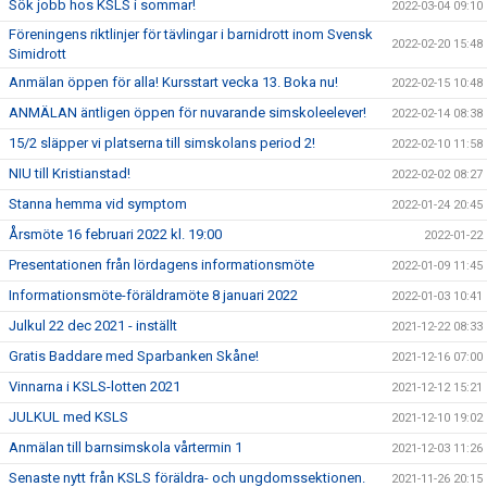
Sök jobb hos KSLS i sommar!
2022-03-04 09:10
Föreningens riktlinjer för tävlingar i barnidrott inom Svensk
2022-02-20 15:48
Simidrott
Anmälan öppen för alla! Kursstart vecka 13. Boka nu!
2022-02-15 10:48
ANMÄLAN äntligen öppen för nuvarande simskoleelever!
2022-02-14 08:38
15/2 släpper vi platserna till simskolans period 2!
2022-02-10 11:58
NIU till Kristianstad!
2022-02-02 08:27
Stanna hemma vid symptom
2022-01-24 20:45
Årsmöte 16 februari 2022 kl. 19:00
2022-01-22
Presentationen från lördagens informationsmöte
2022-01-09 11:45
Informationsmöte-föräldramöte 8 januari 2022
2022-01-03 10:41
Julkul 22 dec 2021 - inställt
2021-12-22 08:33
Gratis Baddare med Sparbanken Skåne!
2021-12-16 07:00
Vinnarna i KSLS-lotten 2021
2021-12-12 15:21
JULKUL med KSLS
2021-12-10 19:02
Anmälan till barnsimskola vårtermin 1
2021-12-03 11:26
Senaste nytt från KSLS föräldra- och ungdomssektionen.
2021-11-26 20:15