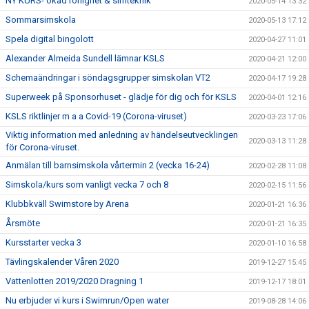
NY KURS- ökad rörlighet & simteknik
2020-05-14 13:32
Sommarsimskola
2020-05-13 17:12
Spela digital bingolott
2020-04-27 11:01
Alexander Almeida Sundell lämnar KSLS
2020-04-21 12:00
Schemaändringar i söndagsgrupper simskolan VT2
2020-04-17 19:28
Superweek på Sponsorhuset - glädje för dig och för KSLS
2020-04-01 12:16
KSLS riktlinjer m a a Covid-19 (Corona-viruset)
2020-03-23 17:06
Viktig information med anledning av händelseutvecklingen
2020-03-13 11:28
för Corona-viruset.
Anmälan till barnsimskola vårtermin 2 (vecka 16-24)
2020-02-28 11:08
Simskola/kurs som vanligt vecka 7 och 8
2020-02-15 11:56
Klubbkväll Swimstore by Arena
2020-01-21 16:36
Årsmöte
2020-01-21 16:35
Kursstarter vecka 3
2020-01-10 16:58
Tävlingskalender Våren 2020
2019-12-27 15:45
Vattenlotten 2019/2020 Dragning 1
2019-12-17 18:01
Nu erbjuder vi kurs i Swimrun/Open water
2019-08-28 14:06