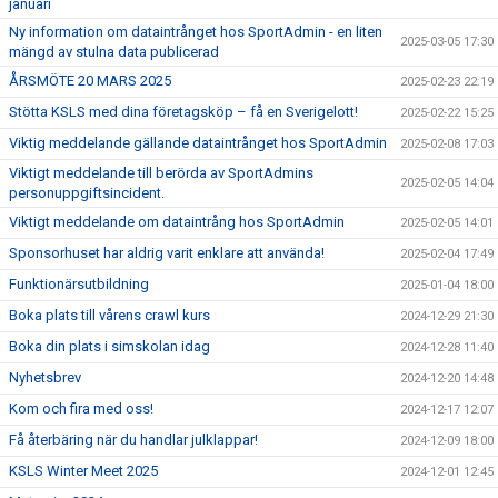
januari
Ny information om dataintrånget hos SportAdmin - en liten
2025-03-05 17:30
mängd av stulna data publicerad
ÅRSMÖTE 20 MARS 2025
2025-02-23 22:19
Stötta KSLS med dina företagsköp – få en Sverigelott!
2025-02-22 15:25
Viktig meddelande gällande dataintrånget hos SportAdmin
2025-02-08 17:03
Viktigt meddelande till berörda av SportAdmins
2025-02-05 14:04
personuppgiftsincident.
Viktigt meddelande om dataintrång hos SportAdmin
2025-02-05 14:01
Sponsorhuset har aldrig varit enklare att använda!
2025-02-04 17:49
Funktionärsutbildning
2025-01-04 18:00
Boka plats till vårens crawl kurs
2024-12-29 21:30
Boka din plats i simskolan idag
2024-12-28 11:40
Nyhetsbrev
2024-12-20 14:48
Kom och fira med oss!
2024-12-17 12:07
Få återbäring när du handlar julklappar!
2024-12-09 18:00
KSLS Winter Meet 2025
2024-12-01 12:45