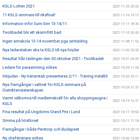
KSLS-Lotten 2021
2021-11-25 20:02
11 KSLS-simmare till riksfinal!
2021-11-16 19:17
Information inför Sum-Sim 13-14/11
2021-11-11 18:35
Tivolibadet blir ett skärmfritt bad
2021-11-10 20:43
Ingen simskola 13-14 november pga simtävling
2021-11-08 11:52
Nya ledarstaben ska ta KSLS till nya höjder
2021-11-02 20:20
Resultat från tävlingen den 30 oktober 2021 - Tivolibadet
2021-10-31 09:49
Ledare för parasimning sökes
2021-10-29 11:04
Inbjudan - Ny tränarstab presenteras 2/11 - Träning inställd
2021-10-25 23:11
Nya framgångar i vattnet för KSLS-simmare på
2021-10-24 21:37
Distriktsmästerskapen
Varmt välkomna till medlemskväll för alla shoppingsugna i
2021-10-19 16:21
KSLS
Fina resultat på Ungdoms Grand Prix i Lund
2021-10-17 18:50
Simma på höstlovet
2021-10-11 11:18
Framgångar i både Perstorp och Budapest
2021-10-10 20:19
Ny chefstränare sökes
2021-10-06 12:00