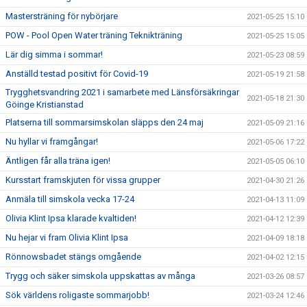
Mastersträning för nybörjare
2021-05-25 15:10
POW - Pool Open Water träning Teknikträning
2021-05-25 15:05
Lär dig simma i sommar!
2021-05-23 08:59
Anställd testad positivt för Covid-19
2021-05-19 21:58
Trygghetsvandring 2021 i samarbete med Länsförsäkringar
2021-05-18 21:30
Göinge Kristianstad
Platserna till sommarsimskolan släpps den 24 maj
2021-05-09 21:16
Nu hyllar vi framgångar!
2021-05-06 17:22
Äntligen får alla träna igen!
2021-05-05 06:10
Kursstart framskjuten för vissa grupper
2021-04-30 21:26
Anmäla till simskola vecka 17-24
2021-04-13 11:09
Olivia Klint Ipsa klarade kvaltiden!
2021-04-12 12:39
Nu hejar vi fram Olivia Klint Ipsa
2021-04-09 18:18
Rönnowsbadet stängs omgående
2021-04-02 12:15
Trygg och säker simskola uppskattas av många
2021-03-26 08:57
Sök världens roligaste sommarjobb!
2021-03-24 12:46