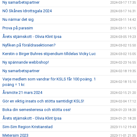
Ny samarbetspartner
2024-03-17 17:35
NÖ Skånes Idrottsgala 2024
2024-03-17 16:31
Nu närmar det sig
2024-03-11 14:42
Prova på parasim
2024-03-11 14:15
Årets stjärnskott - Olivia Klint Ipsa
2024-03-05 19:23
Nyfiken på föräldrasektionen?
2024-03-02 15:50
Kerstin o Birger Buhres stipendium tilldelas Vicky Luc
2024-03-02 15:05
Ny spännande webbshop!
2024-02-23 16:55
Ny samarbetspartner
2024-02-18 19:35
Varje medlem som vandrar för KSLS får 100 poäng. 1
2024-02-18 15:10
poäng = 1 kr.
Årsmöte 21 mars 2024
2024-02-15 21:20
Gör en viktig insats och stötta samtidigt KSLS!
2024-02-04 17:12
Boka din semesterresa och stötta oss!
2024-01-23 18:20
Årets stjärnskott - Olivia Klint Ipsa
2024-01-21 18:20
Sim-Sim Region Kristianstad
2023-11-12 19:43
Metersim 2023
2023-11-01 21:35