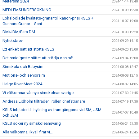
Metersim 2024
2024-11-14 19:40
MEDLEMSUNDERSÖKNING
2024-10-09 19:30
Lokalodlade kvalitets-granar till kanon-pris! KSLS +
2024-10-07 19:00
Gunnars Granar = Sant
DM/JDM/Para DM
2024-10-03 19:20
Nyhetsbrev
2024-09-29 14:15
Ett enkelt sätt att stötta KSLS
2024-09-20 13:00
Det smidigaste sättet att stödja oss på!
2024-09-04 19:00
Simskola och Babysim
2024-08-08 12:47
Motions- och seniorsim
2024-08-08 12:15
Helge River Meet 2024
2024-08-07 14:05
Vi välkomnar vår nya simskoleansvarige
2024-07-30 21:45
Andreas Lidholm tillträder i rollen chefstränare
2024-07-19 17:30
KSLS inbjuder till hyllning av framgångarna vid SM, JSM
2024-07-07 10:40
och JEM
KSLS söker ny simskoleansvarig
2024-06-24 21:35
Alla välkomna, ikväll firar vi…
2024-06-24 15:45