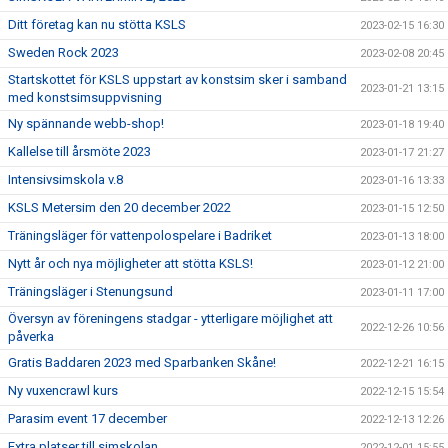
Ditt företag kan nu stötta KSLS
2023-02-15 16:30
Sweden Rock 2023
2023-02-08 20:45
Startskottet för KSLS uppstart av konstsim sker i samband
2023-01-21 13:15
med konstsimsuppvisning
Ny spännande webb-shop!
2023-01-18 19:40
Kallelse till årsmöte 2023
2023-01-17 21:27
Intensivsimskola v.8
2023-01-16 13:33
KSLS Metersim den 20 december 2022
2023-01-15 12:50
Träningsläger för vattenpolospelare i Badriket
2023-01-13 18:00
Nytt år och nya möjligheter att stötta KSLS!
2023-01-12 21:00
Träningsläger i Stenungsund
2023-01-11 17:00
Översyn av föreningens stadgar - ytterligare möjlighet att
2022-12-26 10:56
påverka
Gratis Baddaren 2023 med Sparbanken Skåne!
2022-12-21 16:15
Ny vuxencrawl kurs
2022-12-15 15:54
Parasim event 17 december
2022-12-13 12:26
Extra platser till simskolan
2022-12-01 15:55