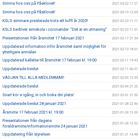
Simma hos oss på Påsklovet!
2021-03-22 17:21
Simma hos oss på Påsklovet!
2021-03-19 12:03
KSLS-simmare presterade trots ett tufft år 2020!
2021-02-23 11:11
KSLS bedriver simskola i coronatider: ”Det är en utmaning”
2021-02-23 11:01
Presentationen från årsmötet 17 februari 2021
2021-02-17 21:34
Uppdaterad information inför årsmötet samt möjlighet för
2021-02-13 18:01
ytterligare anmälan
Uppdaterad kallelse till årsmötet 17 februari kl. 19:00
2021-02-11 19:43
Uppdaterade beslut
2021-02-11 06:07
VÄDJAN TILL ALLA MEDLEMMAR!
2021-02-05 12:39
Uppdaterade beslut
2021-02-04 21:25
Snart kör vi igång, in och boka din plats!
2021-02-01 21:30
Uppdaterade beslut 28 januari 2021
2021-01-28 22:46
Årsmöte 17 februari 2021 kl. 19:00
2021-01-24 15:59
Presentationen från dagens
2021-01-24 15:52
föräldramöte/informationsmöte 24 januari 2021
Uppdatering från styrelsen
2021-01-21 14:48