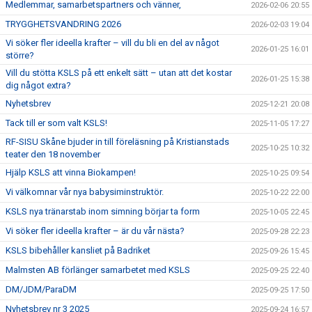
Medlemmar, samarbetspartners och vänner,
2026-02-06 20:55
TRYGGHETSVANDRING 2026
2026-02-03 19:04
Vi söker fler ideella krafter – vill du bli en del av något
2026-01-25 16:01
större?
Vill du stötta KSLS på ett enkelt sätt – utan att det kostar
2026-01-25 15:38
dig något extra?
Nyhetsbrev
2025-12-21 20:08
Tack till er som valt KSLS!
2025-11-05 17:27
RF-SISU Skåne bjuder in till föreläsning på Kristianstads
2025-10-25 10:32
teater den 18 november
Hjälp KSLS att vinna Biokampen!
2025-10-25 09:54
Vi välkomnar vår nya babysiminstruktör.
2025-10-22 22:00
KSLS nya tränarstab inom simning börjar ta form
2025-10-05 22:45
Vi söker fler ideella krafter – är du vår nästa?
2025-09-28 22:23
KSLS bibehåller kansliet på Badriket
2025-09-26 15:45
Malmsten AB förlänger samarbetet med KSLS
2025-09-25 22:40
DM/JDM/ParaDM
2025-09-25 17:50
Nyhetsbrev nr 3 2025
2025-09-24 16:57